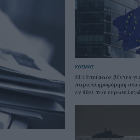
ΚΟΣΜΟΣ
ΕΕ: Ετοίμασε βίντεο γι
παραπληροφόρηση στο 
εν όψει των ευρωεκλογ