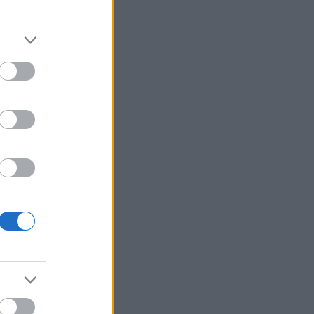
πυρομαχικών στον πόλεμο
Δένδιας για τη Συμφωνία ΑΟΖ
10:16
με την Αίγυπτο:
«Κατοχυρώσαμε το εθνικό
συμφέρον με βάση το Διεθνές
Δίκαιο»
Οι σημερινές προβλέψεις για
10:09
όλα τα ζώδια
Μπλόκο σε γλέντι στην
10:00
Ακράτα: Σύλληψη για τη live
μουσική που ξεσήκωσε την
περιοχή
Επιχείρηση διάσωσης στην
9:52
Κρήτη: Εντοπίστηκαν 40
μετανάστες νότια της
Ιεράπετρας