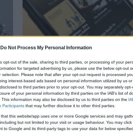
-
Do Not Process My Personal Information
TECH
to opt-out of the sale, sharing to third parties, or processing of your per
Κατηγορούμενο για παραπληροφόρηση το S
formation for targeted advertising by us, please use the below opt-out s
παίρνει μέτρα -Τι αλλάζει, οι νέοι κανόν
r selection. Please note that after your opt-out request is processed y
eing interest-based ads based on personal information utilized by us or
disclosed to third parties prior to your opt-out. You may separately opt-
losure of your personal information by third parties on the IAB’s list of
. This information may also be disclosed by us to third parties on the
IA
Participants
that may further disclose it to other third parties.
 that this website/app uses one or more Google services and may gath
including but not limited to your visit or usage behaviour. You may click 
 to Google and its third-party tags to use your data for below specifi