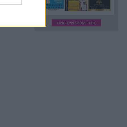
στην Ελλάδα, 23 νέα
κρούσματα σε μια εβδομάδα
«Καμίνι» η χώρα το
8:55
ΓΙΝΕ ΣΥΝΔΡΟΜΗΤΗΣ
Σαββατοκύριακο: Πού θα
χτυπήσουν 40άρια –
Καμπανάκι για επικίνδυνα
μελτέμια