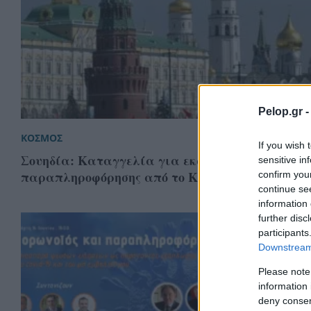
Pelop.gr 
ΚΟΣΜΟΣ
If you wish 
Σουηδία: Καταγγελία για εκστρατεία
sensitive in
παραπληροφόρησης από το Κρεμλίνο
confirm you
continue se
information 
further disc
participants
Downstream 
Please note
information 
deny consent