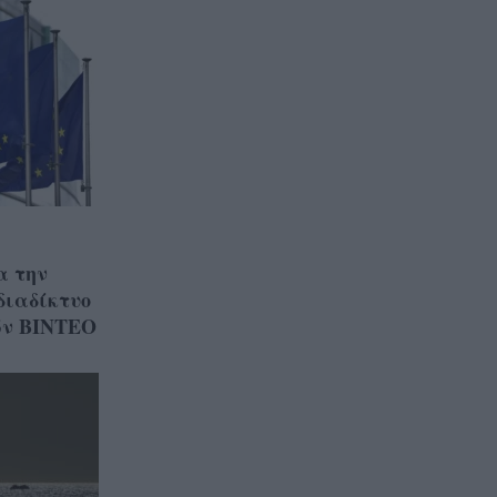
α την
διαδίκτυο
ών ΒΙΝΤΕΟ