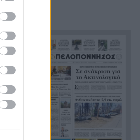
«Ένα παιδί μετράει τ’ άστρα»
9:42
του Μενέλαου Λουντέμη στην
Αρχαία Ολυμπία
Τρόμος σε κατάστημα στο
9:35
Αίγιο: Την χτύπησαν και της
πήραν τα χρήματα –
Χειροπέδες σε δύο αλλοδαπές
Σήμερα το τελευταίο «αντίο»
9:27
στον Λάκη Χαλκιά
Ακίνητα κοντά στη θάλασσα:
9:20
Πού «χτυπάνε κόκκινο» οι
τιμές στην Πελοπόννησο
Ράλι για τον χρυσό: Έσπασε το
9:11
φράγμα των 4.300 δολαρίων
Ιός Δυτικού Νείλου: 65 τα
9:03
κρούσματα και 6 οι νεκροί