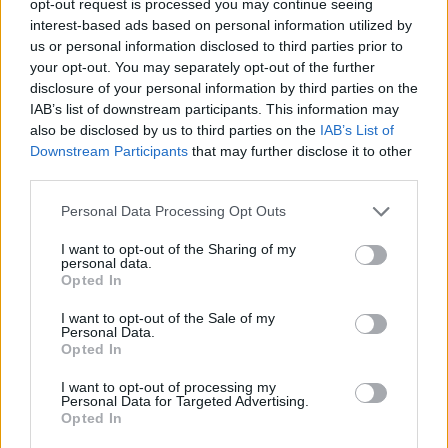
opt-out request is processed you may continue seeing
Πάτρα: Αγωνία για 31χρονη που υπέστη
22:12
interest-based ads based on personal information utilized by
κάταγμα στο αυχένα σε παραλία της Ηλείας
us or personal information disclosed to third parties prior to
your opt-out. You may separately opt-out of the further
Ποινή φυλάκισης 15 μηνών στη Βρετανίδα που
22:00
disclosure of your personal information by third parties on the
μέθυσε με τη 15χρονη κόρη της και προκάλεσε
IAB’s list of downstream participants. This information may
επεισόδιο στο Κέντρο Υγείας Σκιάθου
also be disclosed by us to third parties on the
IAB’s List of
Downstream Participants
that may further disclose it to other
Πάτρα: Σφοδρή σύγκρουση μηχανής με όχημα
21:48
third parties.
του Δασαρχείου
Please note that this website/app uses one or more Google
Personal Data Processing Opt Outs
«Πιστεύαμε ότι δεν θα βγούμε ζωντανοί από το
21:36
services and may gather and store information including but
αεροπλάνο. Ένα κομμάτι του προσώπου του
not limited to your visit or usage behaviour. You may click to
I want to opt-out of the Sharing of my
ήταν σαν πλαστελίνη»
personal data.
grant or deny consent to Google and its third-party tags to
Opted In
use your data for below specified purposes in below Google
Τραμπ: Δεν σταματά στο «μπλόκο» του
21:24
consent section.
I want to opt-out of the Sale of my
Ανωτάτου Δικαστηρίου, θέλει να απολύσει ξανά
Personal Data.
την κυβερνήτρια της Fed Λίζα Κουκ
Opted In
Η μεγάλη ιστορία του παπαγάλου που κλάπηκε
I want to opt-out of processing my
21:12
Personal Data for Targeted Advertising.
το 2017 και βρέθηκε μετά από 9 χρόνια
Opted In