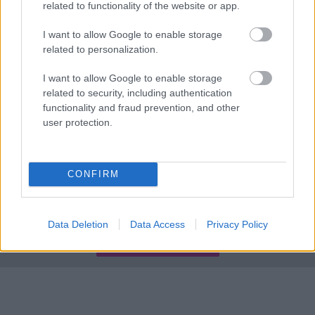
related to functionality of the website or app.
με λαγοκέφαλο στο χέρι
I want to allow Google to enable storage
Καιρός: Έρχονται 39άρια, εξασθενούν οι άνεμοι,
19:36
related to personalization.
ανεβαίνει η θερμοκρασία
I want to allow Google to enable storage
Από το +12 ήττα της Εθνικής στην παράταση
19:24
related to security, including authentication
από την Ισπανία
functionality and fraud prevention, and other
user protection.
«Ένα αόρατο χέρι δεν θέλει τη διαλεύκανση»,
19:12
σφοδρή αντίδραση από το ΠΑΣΟΚ κατά της
κυβέρνησης μετά την απόφαση του Αρείου
Πάγου για τις υποκλοπές
CONFIRM
Data Deletion
Data Access
Privacy Policy
ΓΙΝΕ ΣΥΝΔΡΟΜΗΤΗΣ