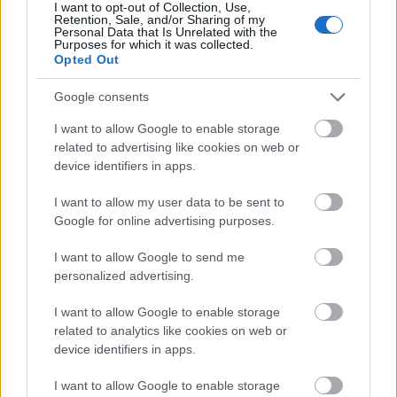
Φρίκη στην Κρήτη: Τουρίστας ρωτούσε πόσο να
21:00
I want to opt-out of Collection, Use,
Retention, Sale, and/or Sharing of my
πληρώσει για να ασελγήσει σε 10χρονο κορίτσι
Personal Data that Is Unrelated with the
Purposes for which it was collected.
Πιάστηκε στα πράσα με 106 συσκευασίες χασίς
20:49
Opted Out
σε προαύλιο σχολείου στο Μαρούσι
Google consents
Μαγνησία: «Aκυβέρνητο» φορτηγό έκοψε στύλο
20:39
I want to allow Google to enable storage
ηλεκτροδότησης και προσέκρουσε σε
related to advertising like cookies on web or
πολυκατοικία
device identifiers in apps.
Στεφάνι Κορινθίας: Μεγάλη φωτιά, ενισχυθήκαν
20:28
I want to allow my user data to be sent to
οι δυνάμεις, 11 εναέρια στη μάχη της
Google for online advertising purposes.
κατάσβεσης
I want to allow Google to send me
Σοκ στο μπάσκετ, πέθανε ξαφνικά ο προπονητής
20:12
personalized advertising.
Δημήτρης Καρατσώρης
I want to allow Google to enable storage
Πάτρα: Σοκ, πέθανε στο Νοσοκομείο βρέφος
20:00
related to analytics like cookies on web or
μόλις 8 ημερών
device identifiers in apps.
«Δεν υπάρχει κανένας λόγος να φοβόμαστε ή να
19:48
I want to allow Google to enable storage
αποφεύγουμε τη θάλασσα», η Μαρίνα Βερνίκου