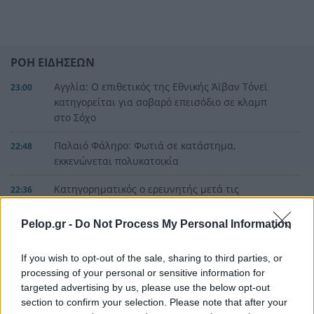
ΡΟΗ ΕΙΔΗΣΕΩΝ
Αγγλία: Ο επιθετικός της Εθνικής Άϊβαν Τόνεϊ
23:00
κατηγορείται για σοβαρό επεισόδιο σε κλαμπ
στο Σόχο
Παλαιό Φάληρο: Φωτιά σε κατάστημα,
22:48
εκκενώνεται πολυκατοικία
Κατηγορηματικός ο ερευνητής μετά τις
22:36
επικρίσεις για τον θάνατο του λευκού
κουταβιού: «Άξιζε να θέσουμε σε κίνδυνο μια
Pelop.gr -
Do Not Process My Personal Information
οικογένεια λύκων, για να σώσουμε έναν σκύλο;
Όχι»!
ΟΛΕΣ ΟΙ ΕΙΔΗΣΕΙΣ
If you wish to opt-out of the sale, sharing to third parties, or
processing of your personal or sensitive information for
Φίδι εισέβαλε στα Επείγοντα στο Νοσοκομείο
22:24
targeted advertising by us, please use the below opt-out
του Πύργου, πανικός! ΦΩΤΟ
section to confirm your selection. Please note that after your