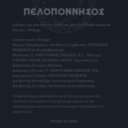
Ειδήσεις
και νέα από την
Πάτρα
και όλη την Ελλάδα άμεσα και
έγκυρα | Pelop.gr
Domain name: Pelop.gr
Νόμιμος Εκπρόσωπος - Διευθύνων Σύμβουλος: ΛΟΥΛΟΥΔΗΣ
ΘΕΟΔΩΡΟΣ (louloudis@pelop.gr)
Ιδιοκτησία: Π. ΗΛΕΚΤΡΟΝΙΚΕΣ ΕΚΔΟΣΕΙΣ Ι.Κ.Ε. - Μέτοχοι:
FORUMSTUDIUM HOLDINGS LIMITED / Κωνσταντίνος
Καράπαπας /Σωτήρης Μπέσκος
Δικαιούχος Domain: Π. ΗΛΕΚΤΡΟΝΙΚΕΣ ΕΚΔΟΣΕΙΣ Ι.Κ.Ε. -
Διαχειριστής Domain: ΛΟΥΛΟΥΔΗΣ ΘΕΟΔΩΡΟΣ
Διευθυντής Ιστοσελίδας: Κωνσταντίνος Καράπαπας
Διευθυντής Σύνταξης: Απόστολος Αναστασόπουλος
ΤΟ WWW.PELOP.GR ΣΥΜΜΟΡΦΩΝΕΤΑΙ ΜΕ ΤΗ ΣΥΣΤΑΣΗ (ΕΕ) 2018/334 ΤΗΣ
ΕΠΙΤΡΟΠΗΣ ΤΗΣ 1ΗΣ ΜΑΡΤΙΟΥ 2018 ΣΧΕΤΙΚΑ ΜΕ ΤΑ ΜΕΤΡΑ ΓΙΑ ΤΗΝ
ΑΠΟΤΕΛΕΣΜΑΤΙΚΗ ΑΝΤΙΜΕΤΩΠΙΣΗ ΤΟΥ ΠΑΡΑΝΟΜΟΥ ΠΕΡΙΕΧΟΜΕΝΟΥ ΣΤΟ
ΔΙΑΔΙΚΤΥΟ (L 63).
ΠΡΟΦΙΛ ΕΤΑΙΡΙΑΣ