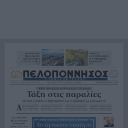
Πώς η κατάχρηση του κινητού τηλεφώνου
22:39
δημιουργεί προβλήματα στο σώμα μας
Για αυτούς τους λόγους οι σκύλοι φοβούνται
22:21
πάρα πολύ τις ηλεκτρικές σκούπες
Ξυλοδαρμός Βρετανού στην Κρήτη από πέντε
22:00
νεαρούς νταήδες
Ευρωπαϊκό πρωτάθλημα στίβου με Τεντόγλου,
21:55
Καραλή, Στεφανίδη, Ντρισμπιώτη, Τζένγκο
Η αβλεψία στην τραγωδία της Πάρου, έτσι έγινε
21:45
το μεγάλο κακό με τον πνιγμό του 4χρονου,
πολλά τα ερωτηματικά
Πάνω από ένα εκατ. ευρώ τα πρόστιμα από τις
21:36
αρχές του χρόνου, νέες συλλήψεις σε Κορινθία,
Λέσβο
Ενίσχυση στη θέση «1» για τον Αίαντα ΑΣΑΑ
21:24