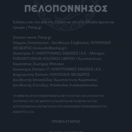
Ειδήσεις
και νέα από την
Πάτρα
και όλη την Ελλάδα άμεσα και
έγκυρα | Pelop.gr
Domain name: Pelop.gr
Νόμιμος Εκπρόσωπος - Διευθύνων Σύμβουλος: ΛΟΥΛΟΥΔΗΣ
ΘΕΟΔΩΡΟΣ (louloudis@pelop.gr)
Ιδιοκτησία: Π. ΗΛΕΚΤΡΟΝΙΚΕΣ ΕΚΔΟΣΕΙΣ Ι.Κ.Ε. - Μέτοχοι:
FORUMSTUDIUM HOLDINGS LIMITED / Κωνσταντίνος
Καράπαπας /Σωτήρης Μπέσκος
Δικαιούχος Domain: Π. ΗΛΕΚΤΡΟΝΙΚΕΣ ΕΚΔΟΣΕΙΣ Ι.Κ.Ε. -
Διαχειριστής Domain: ΛΟΥΛΟΥΔΗΣ ΘΕΟΔΩΡΟΣ
Διευθυντής Ιστοσελίδας: Κωνσταντίνος Καράπαπας
Διευθυντής Σύνταξης: Απόστολος Αναστασόπουλος
ΤΟ WWW.PELOP.GR ΣΥΜΜΟΡΦΩΝΕΤΑΙ ΜΕ ΤΗ ΣΥΣΤΑΣΗ (ΕΕ) 2018/334 ΤΗΣ
ΕΠΙΤΡΟΠΗΣ ΤΗΣ 1ΗΣ ΜΑΡΤΙΟΥ 2018 ΣΧΕΤΙΚΑ ΜΕ ΤΑ ΜΕΤΡΑ ΓΙΑ ΤΗΝ
ΑΠΟΤΕΛΕΣΜΑΤΙΚΗ ΑΝΤΙΜΕΤΩΠΙΣΗ ΤΟΥ ΠΑΡΑΝΟΜΟΥ ΠΕΡΙΕΧΟΜΕΝΟΥ ΣΤΟ
ΔΙΑΔΙΚΤΥΟ (L 63).
ΠΡΟΦΙΛ ΕΤΑΙΡΙΑΣ