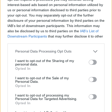
interest-based ads based on personal information utilized by
us or personal information disclosed to third parties prior to
your opt-out. You may separately opt-out of the further
disclosure of your personal information by third parties on the
IAB’s list of downstream participants. This information may
also be disclosed by us to third parties on the
IAB’s List of
Downstream Participants
that may further disclose it to other
third parties.
ΤΟΠΙΚΑ ΝΕΑ
Please note that this website/app uses one or more Google
Personal Data Processing Opt Outs
Παραμένει κλειστό το Ρίο-Αντίρριο – Πότε
services and may gather and store information including but
προβλέπεται να ανοίξει
not limited to your visit or usage behaviour. You may click to
I want to opt-out of the Sharing of my
personal data.
grant or deny consent to Google and its third-party tags to
Opted In
use your data for below specified purposes in below Google
consent section.
I want to opt-out of the Sale of my
Personal Data.
Opted In
I want to opt-out of processing my
Personal Data for Targeted Advertising.
Opted In