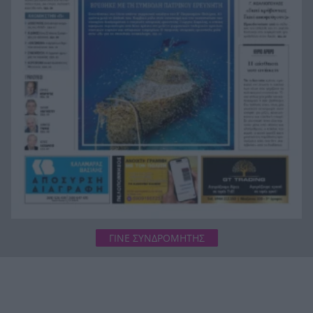
Ιράν: Όροι που «καίνε» για το άνοιγμα των
21:12
Στενών του Ορμούζ
Το βιολί της στο Αιγαίο η Τουρκία, συνεχίζει τις
21:00
παραβιάσεις
ΓΙΝΕ ΣΥΝΔΡΟΜΗΤΗΣ