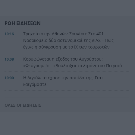
ΡΟΗ ΕΙΔΗΣΕΩΝ
Τροχαίο στην Αθηνών-Σουνίου: Στο 401
10:16
Νοσοκομείο δύο αστυνομικοί της ΔΙΑΣ – Πώς
έγινε η σύγκρουση με το ΙΧ των τουριστών
Κορυφώνεται η έξοδος του Αυγούστου:
10:08
«Φεύγουμε!» – «Βούλιαξε» το λιμάνι του Πειραιά
Η Αιγιάλεια έχασε την ασπίδα της: Γιατί
10:00
καιγόμαστε
Τέλος στην ταλαιπωρία: Πώς θα βγάζουμε
9:47
πινακίδες κυκλοφορίας με ένα «κλικ» στο gov.gr
ΟΛΕΣ ΟΙ ΕΙΔΗΣΕΙΣ
Η άγνωστη εξομολόγηση της Μέριλιν: «Θα
9:40
ήθελα να είχα γεννηθεί στην Ελλάδα»
Ανάπτυξη αλλά και ακρίβεια: Γιατί η ελληνική
9:33