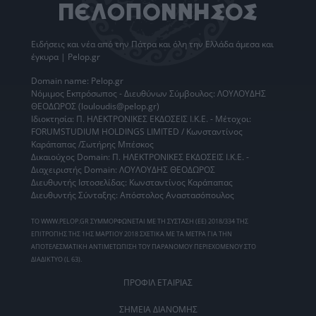
Ειδήσεις
και νέα από την
Πάτρα
και όλη την Ελλάδα άμεσα και
έγκυρα | Pelop.gr
Domain name: Pelop.gr
Νόμιμος Εκπρόσωπος - Διευθύνων Σύμβουλος: ΛΟΥΛΟΥΔΗΣ
ΘΕΟΔΩΡΟΣ (louloudis@pelop.gr)
Ιδιοκτησία: Π. ΗΛΕΚΤΡΟΝΙΚΕΣ ΕΚΔΟΣΕΙΣ Ι.Κ.Ε. - Μέτοχοι:
FORUMSTUDIUM HOLDINGS LIMITED / Κωνσταντίνος
Καράπαπας /Σωτήρης Μπέσκος
Δικαιούχος Domain: Π. ΗΛΕΚΤΡΟΝΙΚΕΣ ΕΚΔΟΣΕΙΣ Ι.Κ.Ε. -
Διαχειριστής Domain: ΛΟΥΛΟΥΔΗΣ ΘΕΟΔΩΡΟΣ
Διευθυντής Ιστοσελίδας: Κωνσταντίνος Καράπαπας
Διευθυντής Σύνταξης: Απόστολος Αναστασόπουλος
ΤΟ WWW.PELOP.GR ΣΥΜΜΟΡΦΩΝΕΤΑΙ ΜΕ ΤΗ ΣΥΣΤΑΣΗ (ΕΕ) 2018/334 ΤΗΣ
ΕΠΙΤΡΟΠΗΣ ΤΗΣ 1ΗΣ ΜΑΡΤΙΟΥ 2018 ΣΧΕΤΙΚΑ ΜΕ ΤΑ ΜΕΤΡΑ ΓΙΑ ΤΗΝ
ΑΠΟΤΕΛΕΣΜΑΤΙΚΗ ΑΝΤΙΜΕΤΩΠΙΣΗ ΤΟΥ ΠΑΡΑΝΟΜΟΥ ΠΕΡΙΕΧΟΜΕΝΟΥ ΣΤΟ
ΔΙΑΔΙΚΤΥΟ (L 63).
ΠΡΟΦΙΛ ΕΤΑΙΡΙΑΣ
ΣΗΜΕΙΑ ΔΙΑΝΟΜΗΣ