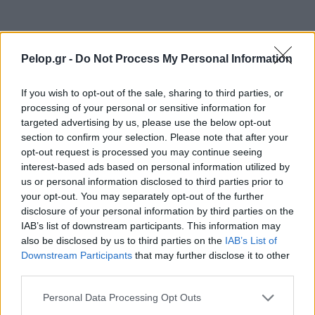
το μεγάλο κακό με τον πνιγμό του 4χρονου,
πολλά τα ερωτηματικά
Πάνω από ένα εκατ. ευρώ τα πρόστιμα από τις
21:36
Pelop.gr -
Do Not Process My Personal Information
αρχές του χρόνου, νέες συλλήψεις σε Κορινθία,
Λέσβο
If you wish to opt-out of the sale, sharing to third parties, or
Ενίσχυση στη θέση «1» για τον Αίαντα ΑΣΑΑ
21:24
processing of your personal or sensitive information for
targeted advertising by us, please use the below opt-out
Ιράν: Όροι που «καίνε» για το άνοιγμα των
21:12
section to confirm your selection. Please note that after your
Στενών του Ορμούζ
opt-out request is processed you may continue seeing
interest-based ads based on personal information utilized by
Το βιολί της στο Αιγαίο η Τουρκία, συνεχίζει τις
21:00
us or personal information disclosed to third parties prior to
παραβιάσεις
your opt-out. You may separately opt-out of the further
disclosure of your personal information by third parties on the
Αυτή είναι η μαρμελάδα που ανακλήθηκε από
20:48
IAB’s list of downstream participants. This information may
τον ΕΦΕΤ, ο λόγος
also be disclosed by us to third parties on the
IAB’s List of
Downstream Participants
that may further disclose it to other
Χαμάς: Παραμένει έτοιμη να εφαρμόσει το
20:36
third parties.
ειρηνευτικό σχέδιο των ΗΠΑ για τη Γάζα
Please note that this website/app uses one or more Google
Personal Data Processing Opt Outs
Φιστίκια: 6 οφέλη για καρδιά, έντερο και
services and may gather and store information including but
20:24