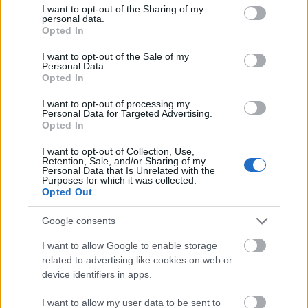
not limited to your visit or usage behaviour. You may click to
I want to opt-out of the Sharing of my
σάκχαρο – Τι δείχνουν οι μελέτες
personal data.
grant or deny consent to Google and its third-party tags to
Opted In
«Ας αναπαυτεί εν ειρήνη», Ρεάλ, Μπαρτσελόνα
use your data for below specified purposes in below Google
20:12
και Ομοσπονδία Αργεντινής για τον χαμό του
consent section.
I want to opt-out of the Sale of my
Personal Data.
πατέρα του Μέσι
Opted In
Οι πνιγμοί είναι συνήθως «βουβοί»: Η
20:00
I want to opt-out of processing my
διασώστρια Δήμητρα Παναγιωτοπούλου για τις
Personal Data for Targeted Advertising.
εμπειρίες και το απαιτητικό της επάγγελμα
Opted In
I want to opt-out of Collection, Use,
«Λένε προδότες και πληρωμένους όσους
19:48
Retention, Sale, and/or Sharing of my
αποχωρούν», διαζύγιο με αιχμές στο κόμμα
Personal Data that Is Unrelated with the
Purposes for which it was collected.
Καρυστιανού
Opted Out
Η Ελλάδα θα διεκδικήσει την 9η θέση στο
19:36
Google consents
Παγκόσμιο πρωτάθλημα Παίδων
I want to allow Google to enable storage
Τεσσάρων χρονών παιδί βρέθηκε νεκρό σε
19:24
related to advertising like cookies on web or
πισίνα στην Πάρο, ανείπωτη τραγωδία
device identifiers in apps.
Μπαράζ συλλήψεων για ναρκωτικά σε Κέρκυρα
19:12
I want to allow my user data to be sent to