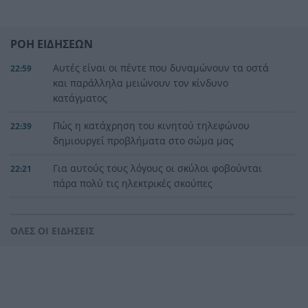
ΡΟΗ ΕΙΔΗΣΕΩΝ
Αυτές είναι οι πέντε που δυναμώνουν τα οστά
22:59
και παράλληλα μειώνουν τον κίνδυνο
κατάγματος
Πώς η κατάχρηση του κινητού τηλεφώνου
22:39
δημιουργεί προβλήματα στο σώμα μας
Για αυτούς τους λόγους οι σκύλοι φοβούνται
22:21
πάρα πολύ τις ηλεκτρικές σκούπες
Ξυλοδαρμός Βρετανού στην Κρήτη από πέντε
22:00
νεαρούς νταήδες
ΟΛΕΣ ΟΙ ΕΙΔΗΣΕΙΣ
Ευρωπαϊκό πρωτάθλημα στίβου με Τεντόγλου,
21:55
Καραλή, Στεφανίδη, Ντρισμπιώτη, Τζένγκο
Η αβλεψία στην τραγωδία της Πάρου, έτσι έγινε
21:45