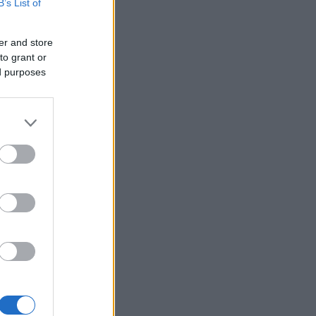
Δεν βρίσκαμε σημάδια ζωής»,
B’s List of
συγκλονίζει ο ναυαγοσώστης
για τον πνιγμό στα Μάλια
er and store
to grant or
Ο καύσωνας λιώνει τους
21:36
ed purposes
Σλοβάκους, ρεκόρ με 42,2
βαθμούς Κελσίου
Άρτα: Συνελήφθησαν ο
21:24
διευθυντής κι ο τεχνικός
ασφαλείας του ΔΕΔΔΗΕ
ι
Τραγικό περιστατικό, τράκαρε
21:12
κίζεται,
με αγριογούρουνο στη Β.
Εύβοια και έχασε τη ζωή του
Αλλάζουν τα πάντα στη Δανία
21:00
λόγω της τεχνικής
νοημοσύνης, οι μαθητές θα
παρουσιάσουν προφορικά τις
εργασίες τους