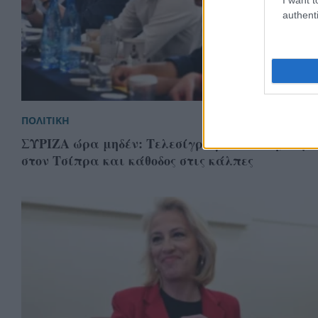
authenti
ΠΟΛΙΤΙΚΗ
ΣΥΡΙΖΑ ώρα μηδέν: Τελεσίγραφο Πολάκη, πυρ
στον Τσίπρα και κάθοδος στις κάλπες