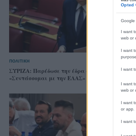
Opted 
Google 
I want t
web or d
I want t
purpose
ΠΟΛΙΤΙΚΗ
I want 
ΣΥΡΙΖΑ: Παρέδωσε την έδρα ο Συμεών Κεδίκογλ
«Συντάσσομαι με την ΕΛΑΣ»
I want t
web or d
I want t
or app.
I want t
I want t