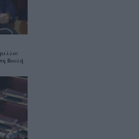
άμελλος
στη Βουλή