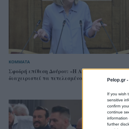
ΚΟΜΜΑΤΑ
Σφοδρή επίθεση Δούρου: «Η Αριστερά δεν θα
διαχειριστεί τα τετελεσμένα της Δεξιάς»
Pelop.gr 
If you wish 
sensitive in
confirm you
continue se
information 
further disc