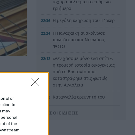
ισχυρά μελτέμια το επόμενο
τριήμερο
Η μεγάλη κλήρωση του Τζόκερ
22:36
Η Παναχαϊκή ανακοίνωσε
22:24
πρωτότυπα και Νικολάου,
ΦΩΤΟ
«Δεν χάσαμε μόνο ένα σπίτι»,
22:12
η τρομερή ιστορία οικογένειας
από τη Βρετανία που
ου ΣΥΡΙΖΑ
καταστράφηκε στις φωτιές
μβαίνουν
στην Αιγιάλεια
Καταγγελία ερευνητή του
22:00
sonal or
ΑΠΘ: «Χυδαίο τραμπουκισμό
ection to
από τους διάφορους
ou may
ΟΛΕΣ ΟΙ ΕΙΔΗΣΕΙΣ
“φιλόζωους”»
 personal
out of the
«Ένα τέταρτο γινόταν ΚΑΡΠΑ.
21:48
 downstream