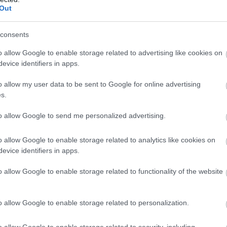
Out
consents
o allow Google to enable storage related to advertising like cookies on
evice identifiers in apps.
o allow my user data to be sent to Google for online advertising
s.
ΠΟΛΙΤΙΚΗ
to allow Google to send me personalized advertising.
ου –
Πρόεδρος στον ΣΥΡΙΖΑ η Ρένα Δούρου, γρ
Νίκος Παππάς
o allow Google to enable storage related to analytics like cookies on
evice identifiers in apps.
o allow Google to enable storage related to functionality of the website
o allow Google to enable storage related to personalization.
o allow Google to enable storage related to security, including