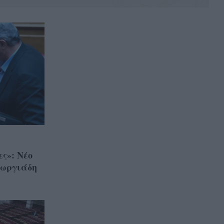
ες»: Νέο
εωργιάδη