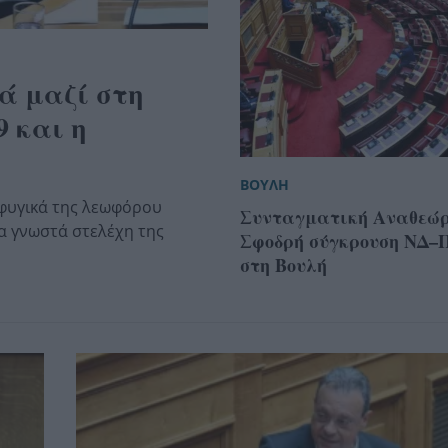
ά μαζί στη
9 και η
ΒΟΥΛΗ
φυγικά της λεωφόρου
Συνταγματική Αναθεώρ
τα γνωστά στελέχη της
Σφοδρή σύγκρουση ΝΔ
στη Βουλή