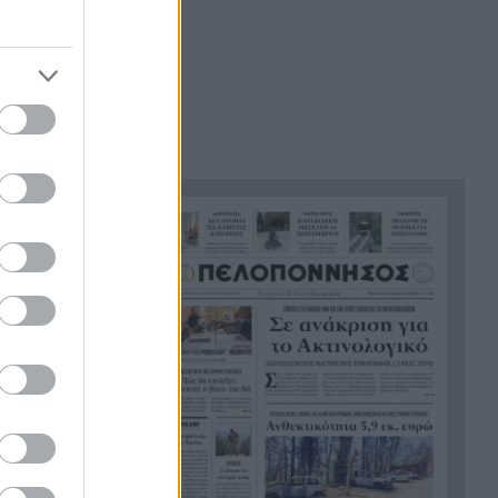
Το τελευταίο «αντίο» στην
20:36
τελετή αποτέφρωσης του
συντονιστή που σκοτώθηκε
μετά τη σύγκρουση
ελικοπτέρων στην Ψάθα,
ΦΩΤΟ
Στιγμές αγωνίας και θρίλερ
20:24
στο Αίγιο: Οδηγός λεωφορείου
έχασε τις αισθήσεις του και τη
αμματέας ο
ζωή του! ΦΩΤΟ
Κόκκινα τα 118 κτίρια στις 325
20:12
αυτοψίες των πληγεισών
περιοχών από τις
καταστροφικές πυρκαγιές
Η ανακοίνωση της ΕΑΠ για
20:00
Βασιλάκο και Μαμάση
Γιατί οδηγήθηκαν στη φυλακή
19:48