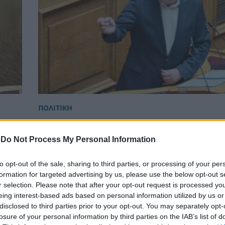
ΠΟΛΙΤΙΚΗ
Σωκράτης Φάμελλος: Έφυγε από την ΚΟ τ
με αιχμές για «περιχαράκωση» – «Όσα συ
-
Do Not Process My Personal Information
δεν είναι οι αξίες της Αριστεράς»
to opt-out of the sale, sharing to third parties, or processing of your per
formation for targeted advertising by us, please use the below opt-out s
r selection. Please note that after your opt-out request is processed y
eing interest-based ads based on personal information utilized by us or
disclosed to third parties prior to your opt-out. You may separately opt-
losure of your personal information by third parties on the IAB’s list of