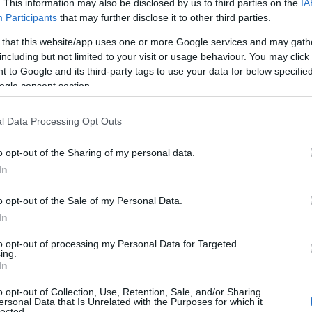
. This information may also be disclosed by us to third parties on the
IA
Participants
that may further disclose it to other third parties.
 that this website/app uses one or more Google services and may gath
including but not limited to your visit or usage behaviour. You may click 
 to Google and its third-party tags to use your data for below specifi
ogle consent section.
l Data Processing Opt Outs
ΠΟΛΙΤΙΚΗ
o opt-out of the Sharing of my personal data.
της
Βασίλης Κόκκαλης: Παρέδωσε την έδρα κα
In
ας»
αποχώρησε από τη Βουλή – Ο Καριπίδης ορ
αλλά κρατά κλειστά τα χαρτιά του
o opt-out of the Sale of my Personal Data.
In
to opt-out of processing my Personal Data for Targeted
ing.
In
o opt-out of Collection, Use, Retention, Sale, and/or Sharing
ersonal Data that Is Unrelated with the Purposes for which it
lected.