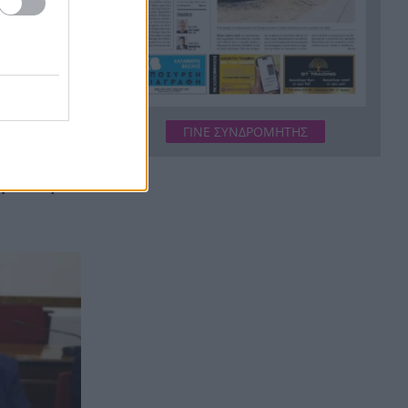
οι οι δύο Ινδοί, που
κατηγορούνται για τη
δολοφονία του 58χρονου
ψυχολόγου στο Ναύπλιο,
ΒΙΝΤΕΟ
Το Ιράν στέλνει μήνυμα στον
ΓΙΝΕ ΣΥΝΔΡΟΜΗΤΗΣ
19:36
Κόλπο: «Φρενάρετε τον Τραμπ
ή θα πληγούν κρίσιμες
μβάνουμε
υποδομές»
«Ευγενικός, ακέραιος και
19:24
ανιδιοτελής άνθρωπος», η
ανακοίνωση της οικογένειας
της 38χρονης Βρετανίδας
Ελίζαμπεθ Ρος
Φρίκη στη Βραζιλία σκότωσαν
19:12
15χρονο ποδοσφαιριστή σε
αγώνα ερασιτεχνικού
πρωταθλήματος, ΒΙΝΤΕΟ