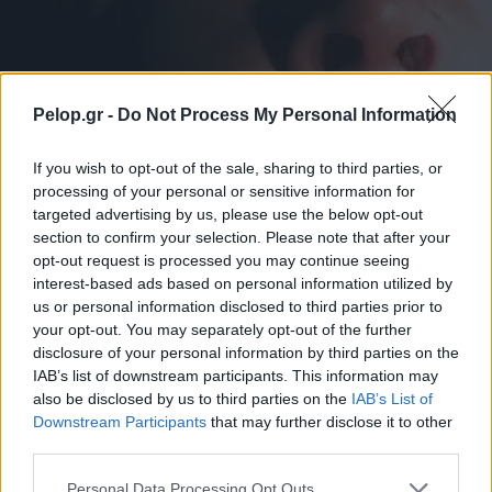
CINE & ΘΕΑΜΑ
Pelop.gr -
Do Not Process My Personal Information
The Blair Witch Project: Η ταινία τρόμου που
έκανε το ψέμα να φαίνεται αληθινό
If you wish to opt-out of the sale, sharing to third parties, or
processing of your personal or sensitive information for
targeted advertising by us, please use the below opt-out
section to confirm your selection. Please note that after your
opt-out request is processed you may continue seeing
interest-based ads based on personal information utilized by
us or personal information disclosed to third parties prior to
your opt-out. You may separately opt-out of the further
disclosure of your personal information by third parties on the
IAB’s list of downstream participants. This information may
also be disclosed by us to third parties on the
IAB’s List of
Downstream Participants
that may further disclose it to other
third parties.
Please note that this website/app uses one or more Google
Personal Data Processing Opt Outs