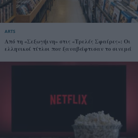
ARTS
Από τη «Σεξωγήινη» στις «Τρελές Σφαίρες»: Οι
ελληνικοί τίτλοι που ξαναβάφτισαν το σινεμά