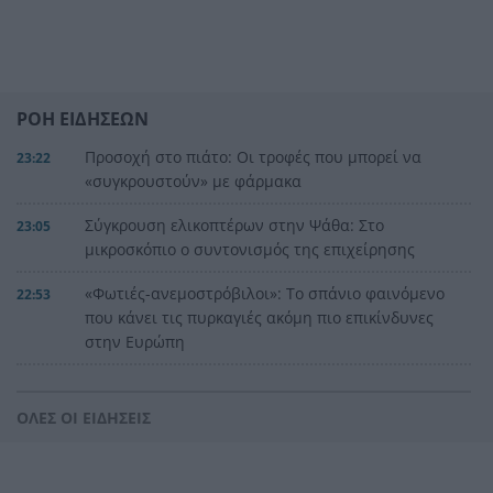
ΡΟΗ ΕΙΔΗΣΕΩΝ
Προσοχή στο πιάτο: Οι τροφές που μπορεί να
23:22
«συγκρουστούν» με φάρμακα
Σύγκρουση ελικοπτέρων στην Ψάθα: Στο
23:05
μικροσκόπιο ο συντονισμός της επιχείρησης
«Φωτιές-ανεμοστρόβιλοι»: Το σπάνιο φαινόμενο
22:53
που κάνει τις πυρκαγιές ακόμη πιο επικίνδυνες
στην Ευρώπη
Ουκρανία: Η αόρατη σύγκρουση της τεχνολογίας
22:45
– Drones, δορυφόροι και AI στην πρώτη γραμμή
ΟΛΕΣ ΟΙ ΕΙΔΗΣΕΙΣ
Το βραδινό που χορταίνει και βοηθά στον
22:34
έλεγχο του βάρους