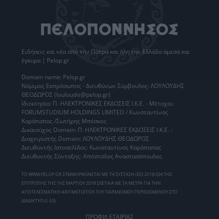
Ειδήσεις
και νέα από την
Πάτρα
και όλη την Ελλάδα άμεσα και
έγκυρα | Pelop.gr
Domain name: Pelop.gr
Νόμιμος Εκπρόσωπος - Διευθύνων Σύμβουλος: ΛΟΥΛΟΥΔΗΣ
ΘΕΟΔΩΡΟΣ (louloudis@pelop.gr)
Ιδιοκτησία: Π. ΗΛΕΚΤΡΟΝΙΚΕΣ ΕΚΔΟΣΕΙΣ Ι.Κ.Ε. - Μέτοχοι:
FORUMSTUDIUM HOLDINGS LIMITED / Κωνσταντίνος
Καράπαπας /Σωτήρης Μπέσκος
Δικαιούχος Domain: Π. ΗΛΕΚΤΡΟΝΙΚΕΣ ΕΚΔΟΣΕΙΣ Ι.Κ.Ε. -
Διαχειριστής Domain: ΛΟΥΛΟΥΔΗΣ ΘΕΟΔΩΡΟΣ
Διευθυντής Ιστοσελίδας: Κωνσταντίνος Καράπαπας
Διευθυντής Σύνταξης: Απόστολος Αναστασόπουλος
ΤΟ WWW.PELOP.GR ΣΥΜΜΟΡΦΩΝΕΤΑΙ ΜΕ ΤΗ ΣΥΣΤΑΣΗ (ΕΕ) 2018/334 ΤΗΣ
ΕΠΙΤΡΟΠΗΣ ΤΗΣ 1ΗΣ ΜΑΡΤΙΟΥ 2018 ΣΧΕΤΙΚΑ ΜΕ ΤΑ ΜΕΤΡΑ ΓΙΑ ΤΗΝ
ΑΠΟΤΕΛΕΣΜΑΤΙΚΗ ΑΝΤΙΜΕΤΩΠΙΣΗ ΤΟΥ ΠΑΡΑΝΟΜΟΥ ΠΕΡΙΕΧΟΜΕΝΟΥ ΣΤΟ
ΔΙΑΔΙΚΤΥΟ (L 63).
ΠΡΟΦΙΛ ΕΤΑΙΡΙΑΣ