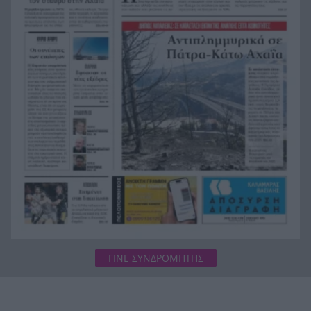
Αιγιάλεια: Ήρθαν από τη Βρετανία για μια νέα
20:25
ζωή και η πυρκαγιά τους άφησε στο δρόμο!
Φωτιά Αττικοβοιωτία: Όλα τα μέτρα στήριξης
20:13
για τους πυρόπληκτους – Τα ποσά των
επιδομάτων και η στεγαστική συνδρομή
ΓΙΝΕ ΣΥΝΔΡΟΜΗΤΗΣ