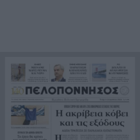
Κέρκυρα: Ο κρυμμένος «σκουπιδότοπος» κάτω
21:20
από τη θάλασσα, συγκλονιστικές υποβρύχιες
εικόνες
Το απόλυτο summer roadtrip από την άγρια
21:12
Μάνη στην καστροπολιτεία της Μονεμβασίας
Σύμη: Εντοπίστηκε σορός άνδρα στον Πανορμίτη
21:02
– Πιθανότατα ανήκει στον αγνοούμενο Γερμανό
τουρίστα
Συμφωνία Ιράν – Ομάν για νέα ναυτιλιακή
20:51
διαδρομή στα Στενά του Ορμούζ
Ήττα-αποκλεισμός για την Εθνική Nέων
20:38
Γυναικών στο Ευρωπαϊκό
Δικαστικό μπλόκο στους δασμούς Τραμπ:
20:33
Επιστρέφονται 100 δισεκατομμύρια δολάρια σε
επιχειρήσεις