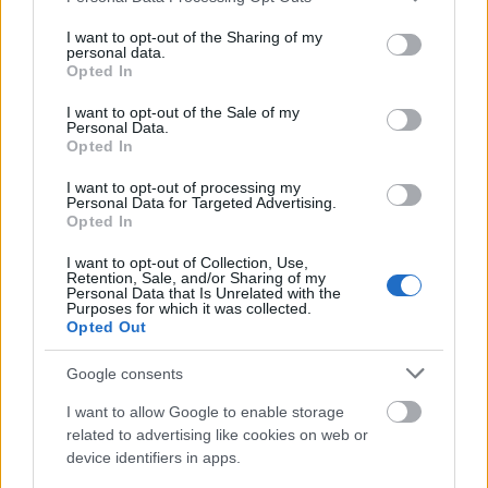
services and may gather and store information including but
not limited to your visit or usage behaviour. You may click to
I want to opt-out of the Sharing of my
personal data.
grant or deny consent to Google and its third-party tags to
Opted In
CINE & ΘΕΑΜΑ
use your data for below specified purposes in below Google
consent section.
I want to opt-out of the Sale of my
Ο τρόμος βγήκε καλοκαίρι: Γιατί οι horror
Personal Data.
ταινίες δεν περιμένουν πια το Halloween
Opted In
I want to opt-out of processing my
Personal Data for Targeted Advertising.
Opted In
I want to opt-out of Collection, Use,
Retention, Sale, and/or Sharing of my
Personal Data that Is Unrelated with the
Purposes for which it was collected.
Opted Out
Google consents
I want to allow Google to enable storage
related to advertising like cookies on web or
device identifiers in apps.