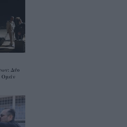
ων: Δύο
ό Ομάν