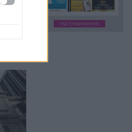
Σε 24 ώρες 44 πυρκαγιές, οι 8
19:00
εξακολουθούν να απασχολούν
τις πυροσβεστικές δυνάμεις
ΓΙΝΕ ΣΥΝΔΡΟΜΗΤΗΣ
Άνδρας έδειχνε τα γεννητικά
18:55
του όργανα σε παιδιά που
έπαιζαν σε πλατεία στον
α το τι
Άβαντα Αλεξανδρούπολης
Άντονι Φάουτσι: Επιτροπή της
18:47
Γερουσίας τον παραπέμπει για
περιφρόνηση του Κογκρέσου –
Σιώπησε σε πάνω από 100
ερωτήσεις
Στην Εκατονταπυλιανή της
18:43
Πάρου η Κατερίνα
Καινούργιου – Εκεί όπου είχε
κάνει τάμα να γίνει μητέρα
Χρηματιστήριο Αθηνών: Η
18:31