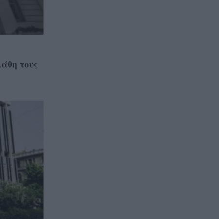
Metlen άγγιξε τα 7 δισ. ευρώ –
Οι κερδισμένοι και οι χαμένοι
της ημέρας
άθη τους