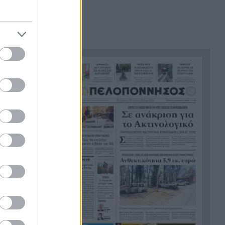
υποδομές»
«Ευγενικός, ακέραιος και
19:24
ανιδιοτελής άνθρωπος», η
ανακοίνωση της οικογένειας
της 38χρονης Βρετανίδας
Ελίζαμπεθ Ρος
Φρίκη στη Βραζιλία σκότωσαν
19:12
τητα πίσω
15χρονο ποδοσφαιριστή σε
αγώνα ερασιτεχνικού
ποδοσφαίρου, ΒΙΝΤΕΟ
Της δώρισε το ήπαρ του και
19:07
της έσωσε τη ζωή – 20 χρόνια
μετά παντρεύεται τον αδελφό
του
Πώς να βρω κάποιον από
19:02
φωτογραφία: 5 Μέθοδοι που
Λειτουργούν