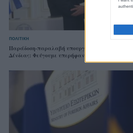
authenti
ΠΟΛΙΤΙΚΗ
Παράδοση-παραλαβή υπουργείου Εξωτερικών –
Δένδιας: Φεύγουμε υπερήφανοι