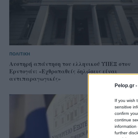
ΠΟΛΙΤΙΚΗ
Αυστηρή απάντηση του ελληνικού ΥΠΕΞ στον
Ερντογάν: «Εχθροπαθείς δηλώσεις είναι
αντιπαραγωγικές»
Pelop.gr 
If you wish 
sensitive in
confirm you
continue se
information 
further disc