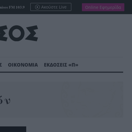
nisos FM 103.9
Ακούστε Live
Online Εφημερίδα
Σ
ΟΙΚΟΝΟΜΙΑ
ΕΚΔΟΣΕΙΣ «Π»
ών