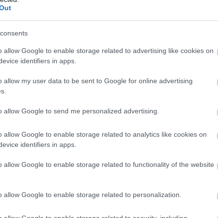
Out
consents
o allow Google to enable storage related to advertising like cookies on
evice identifiers in apps.
ΠΟΛΙΤΙΚΗ
o allow my user data to be sent to Google for online advertising
s.
άδει
Υπουργείο Εξωτερικών: Πολιτική σκοπιμό
από την κράτηση Μπελέρη
to allow Google to send me personalized advertising.
o allow Google to enable storage related to analytics like cookies on
evice identifiers in apps.
o allow Google to enable storage related to functionality of the website
o allow Google to enable storage related to personalization.
o allow Google to enable storage related to security, including