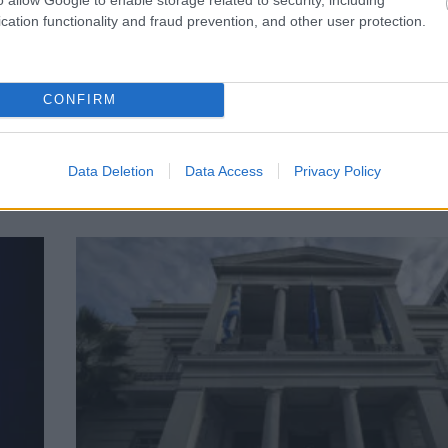
cation functionality and fraud prevention, and other user protection.
CONFIRM
ΠΟΛΙΤΙΚΗ
Δένδιας: «Είμαι εξαιρετικά περήφανος γι
Data Deletion
Data Access
Privacy Policy
έγινε στο ΥΠΕΞ τα τέσσερα χρόνια»