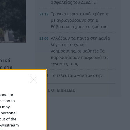
ασφαλείας του ΔΕΔΔΗΕ
Τραγικό περιστατικό, τράκαρε
21:12
με αγριογούρουνο στη Β.
Εύβοια και έχασε τη ζωή του
Αλλάζουν τα πάντα στη Δανία
21:00
λόγω της τεχνικής
νοημοσύνης, οι μαθητές θα
παρουσιάσουν προφορικά τις
ρικό
εργασίες τους
υ στη
Το τελευταίο «αντίο» στην
20:36
τελετή αποτέφρωσης του
συντονιστή που σκοτώθηκε
ΟΛΕΣ ΟΙ ΕΙΔΗΣΕΙΣ
μετά τη σύγκρουση
sonal or
ελικοπτέρων στην Ψάθα,
ection to
ou may
ΦΩΤΟ
 personal
Στιγμές αγωνίας και θρίλερ
out of the
20:24
στο Αίγιο: Οδηγός λεωφορείου
 downstream