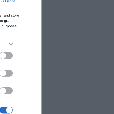
B’s List of
έχασε τις αισθήσεις του και τη
ζωή του! ΦΩΤΟ
er and store
Κόκκινα τα 118 κτίρια στις 325
20:12
to grant or
αυτοψίες των πληγεισών
ed purposes
περιοχών από τις
καταστροφικές πυρκαγιές
Η ανακοίνωση της ΕΑΠ για
20:00
Βασιλάκο και Μαμάση
ίσεων του
 στη
Γιατί οδηγήθηκαν στη φυλακή
19:48
οι οι δύο Ινδοί, που
κατηγορούνται για τη
δολοφονία του 58χρονου
ψυχολόγου στο Ναύπλιο,
ΒΙΝΤΕΟ
Το Ιράν στέλνει μήνυμα στον
19:36
Κόλπο: «Φρενάρετε τον Τραμπ
ή θα πληγούν κρίσιμες