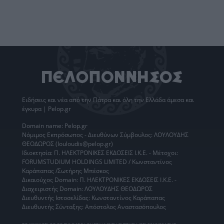
Ειδήσεις
και νέα από την
Πάτρα
και όλη την Ελλάδα άμεσα και
έγκυρα | Pelop.gr
Domain name: Pelop.gr
Νόμιμος Εκπρόσωπος - Διευθύνων Σύμβουλος: ΛΟΥΛΟΥΔΗΣ
ΘΕΟΔΩΡΟΣ (louloudis@pelop.gr)
Ιδιοκτησία: Π. ΗΛΕΚΤΡΟΝΙΚΕΣ ΕΚΔΟΣΕΙΣ Ι.Κ.Ε. - Μέτοχοι:
FORUMSTUDIUM HOLDINGS LIMITED / Κωνσταντίνος
Καράπαπας /Σωτήρης Μπέσκος
Δικαιούχος Domain: Π. ΗΛΕΚΤΡΟΝΙΚΕΣ ΕΚΔΟΣΕΙΣ Ι.Κ.Ε. -
Διαχειριστής Domain: ΛΟΥΛΟΥΔΗΣ ΘΕΟΔΩΡΟΣ
Διευθυντής Ιστοσελίδας: Κωνσταντίνος Καράπαπας
Διευθυντής Σύνταξης: Απόστολος Αναστασόπουλος