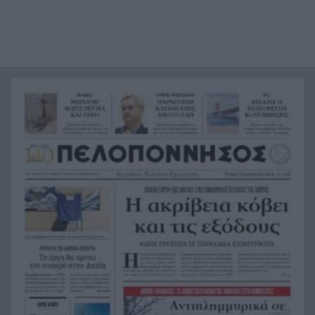
εικόνες
Το απόλυτο summer roadtrip από την άγρια
21:12
Μάνη στην καστροπολιτεία της Μονεμβασίας
Σύμη: Εντοπίστηκε σορός άνδρα στον Πανορμίτη
21:02
– Πιθανότατα ανήκει στον αγνοούμενο Γερμανό
τουρίστα
Συμφωνία Ιράν – Ομάν για νέα ναυτιλιακή
20:51
διαδρομή στα Στενά του Ορμούζ
Ήττα-αποκλεισμός για την Εθνική Nέων
20:38
Γυναικών στο Ευρωπαϊκό
Δικαστικό μπλόκο στους δασμούς Τραμπ:
20:33
Επιστρέφονται 100 δισεκατομμύρια δολάρια σε
επιχειρήσεις
Αιγιάλεια: Ήρθαν από τη Βρετανία για μια νέα
20:25
ζωή και η πυρκαγιά τους άφησε στο δρόμο!