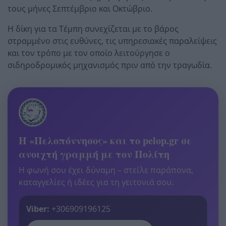
τους μήνες Σεπτέμβριο και Οκτώβριο.
Η δίκη για τα Τέμπη συνεχίζεται με το βάρος
στραμμένο στις ευθύνες, τις υπηρεσιακές παραλείψεις
και τον τρόπο με τον οποίο λειτούργησε ο
σιδηροδρομικός μηχανισμός πριν από την τραγωδία.
Η «Πελοπόννησος» και το pelop.gr σε
ανοιχτή γραμμή με τον Πολίτη
Η φωνή σου έχει δύναμη – στείλε παράπονα,
καταγγελίες ή ιδέες για τη γειτονιά σου.
Viber:
+306909196125