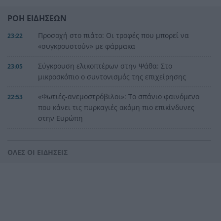
ΡΟΗ ΕΙΔΗΣΕΩΝ
Προσοχή στο πιάτο: Οι τροφές που μπορεί να
23:22
«συγκρουστούν» με φάρμακα
Σύγκρουση ελικοπτέρων στην Ψάθα: Στο
23:05
μικροσκόπιο ο συντονισμός της επιχείρησης
«Φωτιές-ανεμοστρόβιλοι»: Το σπάνιο φαινόμενο
22:53
που κάνει τις πυρκαγιές ακόμη πιο επικίνδυνες
στην Ευρώπη
Ουκρανία: Η αόρατη σύγκρουση της τεχνολογίας
22:45
– Drones, δορυφόροι και AI στην πρώτη γραμμή
ΟΛΕΣ ΟΙ ΕΙΔΗΣΕΙΣ
Το βραδινό που χορταίνει και βοηθά στον
22:34
έλεγχο του βάρους
Ο Ελληνοκύπριος νομπελίστας Ντέμης
22:23
Χασάμπης στο «τιμόνι» της Google AI