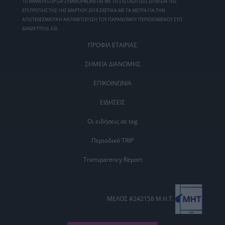
ΤΟ WWW.PELOP.GR ΣΥΜΜΟΡΦΩΝΕΤΑΙ ΜΕ ΤΗ ΣΥΣΤΑΣΗ (ΕΕ) 2018/334 ΤΗΣ
ΕΠΙΤΡΟΠΗΣ ΤΗΣ 1ΗΣ ΜΑΡΤΙΟΥ 2018 ΣΧΕΤΙΚΑ ΜΕ ΤΑ ΜΕΤΡΑ ΓΙΑ ΤΗΝ
ΑΠΟΤΕΛΕΣΜΑΤΙΚΗ ΑΝΤΙΜΕΤΩΠΙΣΗ ΤΟΥ ΠΑΡΑΝΟΜΟΥ ΠΕΡΙΕΧΟΜΕΝΟΥ ΣΤΟ
ΔΙΑΔΙΚΤΥΟ (L 63).
ΠΡΟΦΙΛ ΕΤΑΙΡΙΑΣ
ΣΗΜΕΙΑ ΔΙΑΝΟΜΗΣ
ΕΠΙΚΟΙΝΩΝΙΑ
ΕΙΔΗΣΕΙΣ
Οι ειδήσεις σε tag
Περιοδικό TRIP
Transparency Report
ΜΕΛΟΣ #242158 Μ.Η.Τ.