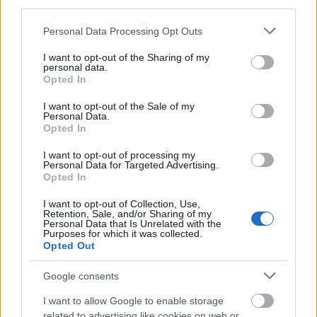
third parties.
Please note that this website/app uses one or more Google
Personal Data Processing Opt Outs
services and may gather and store information including but
not limited to your visit or usage behaviour. You may click to
I want to opt-out of the Sharing of my
personal data.
grant or deny consent to Google and its third-party tags to
CMF Clip Pro: Τα open-ear earbuds της Nothing με θήκη
Opted In
use your data for below specified purposes in below Google
Smart Dial
consent section.
I want to opt-out of the Sale of my
Personal Data.
Opted In
I want to opt-out of processing my
Personal Data for Targeted Advertising.
Opted In
Πάτρα: Η Κατερίνα Λιόλιου χόρεψε το «Θα αλλάξω
γειτονιά» του Βελισσάρη – Πανδαιμόνιο στο μαγαζί
I want to opt-out of Collection, Use,
με κέφι και άρωμα Αχαΐας ΒΙΝΤΕΟ
Retention, Sale, and/or Sharing of my
Personal Data that Is Unrelated with the
Purposes for which it was collected.
Opted Out
Google consents
I want to allow Google to enable storage
related to advertising like cookies on web or