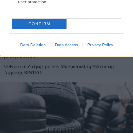
user protection.
CONFIRM
Χρησιμοποιείς Google passkeys για τους κωδικούς σου;
Και όμως μπορούν να τους κλέψουν
Data Deletion
Data Access
Privacy Policy
Ο Φωκίων Ζαΐμης με τον Μητροπολίτη Φώτιο της
Αφρικής ΒΙΝΤΕΟ