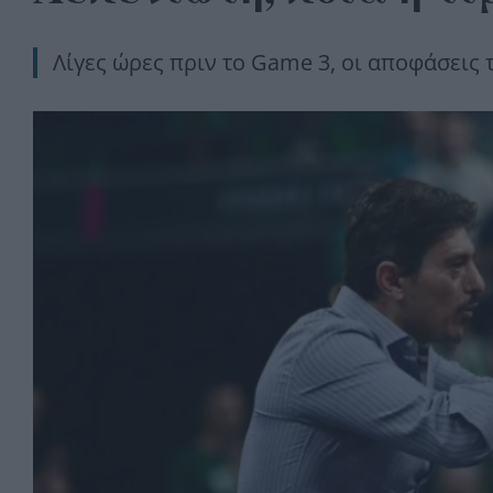
Λίγες ώρες πριν το Game 3, οι αποφάσεις 