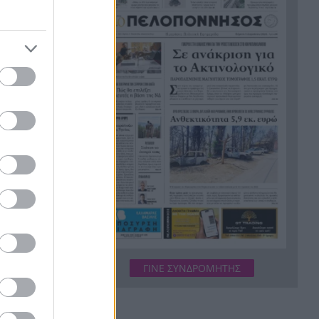
Ο καύσωνας λιώνει τους
21:36
Σλοβάκους, ρεκόρ με 42,2
βαθμούς Κελσίου
Άρτα: Συνελήφθησαν ο
21:24
διευθυντής κι ο τεχνικός
ασφαλείας του ΔΕΔΔΗΕ
Τραγικό περιστατικό, τράκαρε
21:12
με αγριογούρουνο στη Β.
Εύβοια και έχασε τη ζωή του
Αλλάζουν τα πάντα στη Δανία
21:00
λόγω της τεχνικής
νοημοσύνης, οι μαθητές θα
παρουσιάσουν προφορικά τις
εργασίες τους
ΓΙΝΕ ΣΥΝΔΡΟΜΗΤΗΣ
Το τελευταίο «αντίο» στην
20:36
τελετή αποτέφρωσης του
συντονιστή που σκοτώθηκε