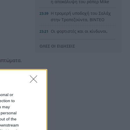
η αποκάλυψη του ράπερ Mike
Η τρομερή υποδοχή του Σαλάχ
23:39
στην Τραπεζούντα, ΒΙΝΤΕΟ
Οι φορτιστές και οι κίνδυνοι,
23:21
τι πρέπει να προσέχουμε με
τις ηλεκτρικές και
ΟΛΕΣ ΟΙ ΕΙΔΗΣΕΙΣ
ηλεκτρονικές συσκευές
απτώματα.
Στην Αθήνα η 46χρονη που
23:02
κατηγορείται για συμμετοχή
στην τραγωδία της Marfin
Ο ΠΑΟΚ τα έκανε θάλασσα και
22:56
τώρα τρέχει
sonal or
ection to
Έρχονται νέα 40άρια, αλλά και
22:48
ou may
ισχυρά μελτέμια το επόμενο
 personal
δας
τριήμερο
out of the
 downstream
Η μεγάλη κλήρωση του Τζόκερ
22:36