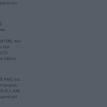
ρκεια του
.
Σ
του
KTOR), που
ν του
 (1)
μο ύψους
 ΚΑΕ), για
ατηγορίας
 (δ.τ. ΚΑΕ
ωρινά για