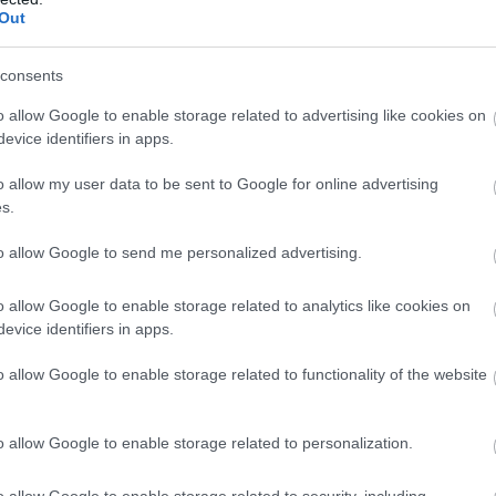
Out
consents
o allow Google to enable storage related to advertising like cookies on
evice identifiers in apps.
o allow my user data to be sent to Google for online advertising
s.
to allow Google to send me personalized advertising.
o allow Google to enable storage related to analytics like cookies on
evice identifiers in apps.
ικόλαος Λεπενιώτης
τιμωρήθηκε με:
o allow Google to enable storage related to functionality of the website
ναν μήνα
o allow Google to enable storage related to personalization.
τρη Γιαννακόπουλο
o allow Google to enable storage related to security, including