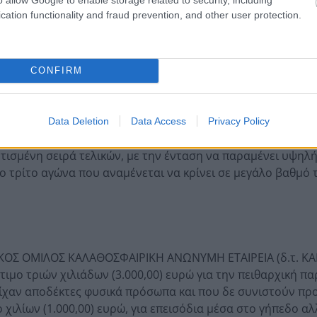
cation functionality and fraud prevention, and other user protection.
ης Γιαννακόπουλος
τιμωρήθηκε με:
ναν μήνα
CONFIRM
Data Deletion
Data Access
Privacy Policy
ρτισμένη σειρά τελικών, με την ένταση να παραμένει υψηλή
μο τρίτο αγώνα που αναμένεται να κρίνει σε μεγάλο βαθμό 
ΚΟΣ ΟΜΙΛΟΣ ΚΑΛΑΘΟΣΦΑΙΡΙΚΗ ΑΝΩΝΥΜΗ ΕΤΑΙΡΕΙΑ (δ.τ. ΚΑ
μο τριών χιλιάδων (3.000,00) ευρώ για την πειθαρχική π
ίχαν αποδέκτες φυσικά πρόσωπα και που δε συνιστούν π
χιλίων (1.000,00) ευρώ, για επεισόδια μέσα στο γήπεδο α