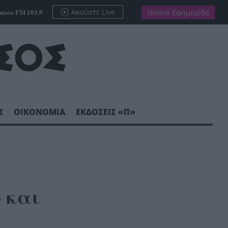
nisos FM 103.9
Ακούστε Live
Online Εφημερίδα
Σ
ΟΙΚΟΝΟΜΙΑ
ΕΚΔΟΣΕΙΣ «Π»
 και