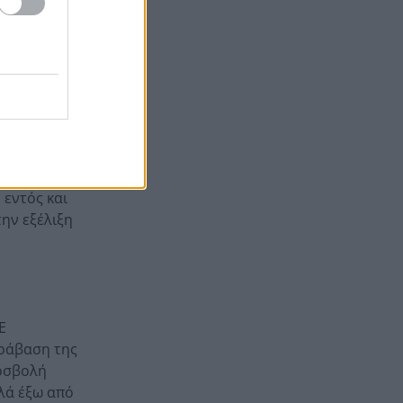
μετά τη σύγκρουση
ελικοπτέρων στην Ψάθα,
ΦΩΤΟ
Στιγμές αγωνίας και θρίλερ
20:24
στο Αίγιο: Οδηγός λεωφορείου
έχασε τις αισθήσεις του και τη
ζωή του! ΦΩΤΟ
 εντός και
την εξέλιξη
Ε
αράβαση της
ροσβολή
λλά έξω από