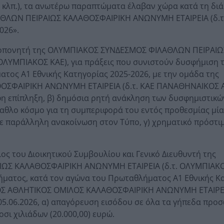
α κλπ.), τα ανωτέρω παραπτώματα έλαβαν χώρα κατά τη διά
ΘΛΩΝ ΠΕΙΡΑΙΩΣ ΚΑΛΑΘΟΣΦΑΙΡΙΚΗ ΑΝΩΝΥΜΗ ΕΤΑΙΡΕΙΑ (δ.τ
026».
προπονητή της ΟΛΥΜΠΙΑΚΟΣ ΣΥΝΔΕΣΜΟΣ ΦΙΛΑΘΛΩΝ ΠΕΙΡΑΙΩ
ΛΥΜΠΙΑΚΟΣ ΚΑΕ), για πράξεις που συνιστούν δυσφήμιση 
τος Α1 Εθνικής Κατηγορίας 2025-2026, με την ομάδα της
ΣΦΑΙΡΙΚΗ ΑΝΩΝΥΜΗ ΕΤΑΙΡΕΙΑ (δ.τ. ΚΑΕ ΠΑΝΑΘΗΝΑΙΚΟΣ A
αφη επίπληξη, β) δημόσια ρητή ανάκληση των δυσφημιστικώ
θλο κόσμο για τη συμπεριφορά του εντός προθεσμίας μίας
ε παράλληλη ανακοίνωση στον Τύπο, γ) χρηματικό πρόστι
λος του Διοικητικού Συμβουλίου και Γενικό Διευθυντή της
Σ ΚΑΛΑΘΟΣΦΑΙΡΙΚΗ ΑΝΩΝΥΜΗ ΕΤΑΙΡΕΙΑ (δ.τ. ΟΛΥΜΠΙΑΚΟΣ
ήματος, κατά τον αγώνα του Πρωταθλήματος Α1 Εθνικής Κ
ΟΣ ΑΘΛΗΤΙΚΟΣ ΟΜΙΛΟΣ ΚΑΛΑΘΟΣΦΑΙΡΙΚΗ ΑΝΩΝΥΜΗ ΕΤΑΙΡΕΙΑ
.06.2026, α) απαγόρευση εισόδου σε όλα τα γήπεδα προσ
οσι χιλιάδων (20.000,00) ευρώ.