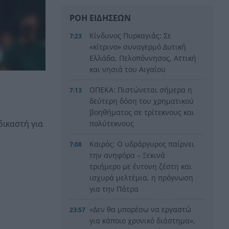
ΡΟΗ ΕΙΔΗΣΕΩΝ
Κίνδυνος Πυρκαγιάς: Σε
7:23
«κίτρινο» συναγερμό Δυτική
Ελλάδα, Πελοπόννησος, Αττική
και νησιά του Αιγαίου
ΟΠΕΚΑ: Πιστώνεται σήμερα η
7:13
δεύτερη δόση του χρηματικού
βοηθήματος σε τρίτεκνους και
δικαστή για
πολύτεκνους
Καιρός: Ο υδράργυρος παίρνει
7:08
την ανηφόρα – Ξεκινά
τριήμερο με έντονη ζέστη και
ισχυρά μελτέμια, η πρόγνωση
για την Πάτρα
«Δεν θα μπορέσω να εργαστώ
23:57
για κάποιο χρονικό διάστημα»,