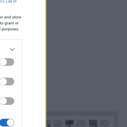
B’s List of
Η Παναχαϊκή ανακοίνωσε
22:24
πρωτότυπα και Νικολάου,
er and store
ΦΩΤΟ
to grant or
ed purposes
«Δεν χάσαμε μόνο ένα σπίτι»,
22:12
η τρομερή ιστορία οικογένειας
από τη Βρετανία που
καταστράφηκε στις φωτιές
στην Αιγιάλεια
Καταγγελία ερευνητή του
22:00
ΑΠΘ: «Χυδαίο τραμπουκισμό
από τους διάφορους
“φιλόζωους”»
«Ένα τέταρτο γινόταν ΚΑΡΠΑ.
21:48
Δεν βρίσκαμε σημάδια ζωής»,
συγκλονίζει ο ναυαγοσώστης
για τον πνιγμό στα Μάλια