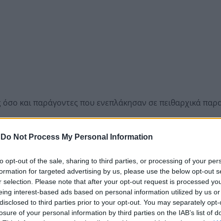
ς όσο και παράγοντες που ενεπλάκησαν σε πειθαρχικά παρ
αθηναϊκός
-
Do Not Process My Personal Information
to opt-out of the sale, sharing to third parties, or processing of your per
formation for targeted advertising by us, please use the below opt-out s
νθήματα χωρίς αποδέκτες
r selection. Please note that after your opt-out request is processed y
ς γηπέδου (κερκίδες, αποδυτήρια κ.λπ.)
eing interest-based ads based on personal information utilized by us or
μο 44.000 ευρώ για τη συμπεριφορά του ιδιοκτήτη της ομά
disclosed to third parties prior to your opt-out. You may separately opt-
losure of your personal information by third parties on the IAB’s list of