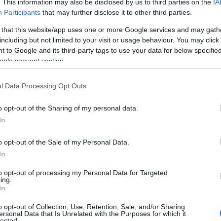
κό
. This information may also be disclosed by us to third parties on the
IA
Participants
that may further disclose it to other third parties.
 με:
 that this website/app uses one or more Google services and may gath
including but not limited to your visit or usage behaviour. You may click 
 προπονητή
 to Google and its third-party tags to use your data for below specifi
ς του Δ.Σ.
ogle consent section.
ριπτώσεις
l Data Processing Opt Outs
υρώσεις:
o opt-out of the Sharing of my personal data.
 και Λεπενιώτη
In
αρτζώκας
τιμωρήθηκε με:
o opt-out of the Sale of my Personal Data.
In
to opt-out of processing my Personal Data for Targeted
ing.
In
o opt-out of Collection, Use, Retention, Sale, and/or Sharing
ersonal Data that Is Unrelated with the Purposes for which it
lected.