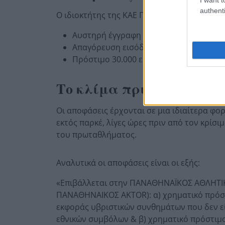
authenti
Ο ιδιοκτήτης της ΚΑΕ Παναθηναϊκός
Δημήτρ
Αυστηρή έγγραφη επίπληξη
Απαγόρευση εισόδου στα γήπεδα για έ
Πρόστιμο 30.000 ευρώ
Το κλίμα πριν το Game 3
Οι αποφάσεις έρχονται σε μια ιδιαίτερα φο
εκτός παρκέ, λίγες ώρες πριν από τον κρίσι
του πρωταθλήματος.
Αναλυτικά οι αποφάσεις είναι οι εξής:
«Επιβάλλεται στην ΠΑΝΑΘΗΝΑΪΚΟΣ ΑΘΛΗΤΙ
ΠΑΝΑΘΗΝΑΙΚΟΣ AKTOR): α) χρηματικό πρόστι
εκφοράς υβριστικών συνθημάτων που δεν ε
εθνικών συμβόλων & β) χρηματικό πρόστιμο 