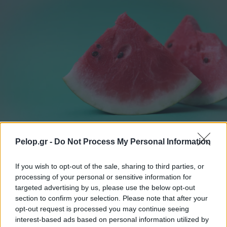
Pelop.gr -
Do Not Process My Personal Information
Γιατί δεν πρέπει να βάζεις ΠΟΤΕ μαχαίρι σε
καρπούζι αν δεν κάνεις πρώτα αυτή την κίνηση
If you wish to opt-out of the sale, sharing to third parties, or
processing of your personal or sensitive information for
targeted advertising by us, please use the below opt-out
section to confirm your selection. Please note that after your
opt-out request is processed you may continue seeing
interest-based ads based on personal information utilized by