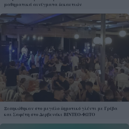
μαθηματικά αινίγματα δεκαετιών
Ξεσηκώθηκαν στο μεγάλο δημοτικό γλέντι με Γρίβα
και Σαφέτη στο Δερβενάκι ΒΙΝΤΕΟ-ΦΩΤΟ