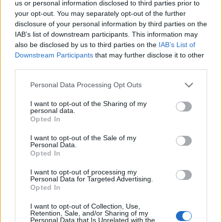
us or personal information disclosed to third parties prior to
your opt-out. You may separately opt-out of the further
disclosure of your personal information by third parties on the
IAB’s list of downstream participants. This information may
also be disclosed by us to third parties on the
IAB’s List of
Downstream Participants
that may further disclose it to other
third parties.
Η Apple αποφασίζει ποιος μένει και ποιος φεύγει και
Please note that this website/app uses one or more Google
Personal Data Processing Opt Outs
οι κανόνες δεν είναι ίδιοι για όλους
services and may gather and store information including but
not limited to your visit or usage behaviour. You may click to
I want to opt-out of the Sharing of my
personal data.
grant or deny consent to Google and its third-party tags to
Opted In
use your data for below specified purposes in below Google
consent section.
I want to opt-out of the Sale of my
Personal Data.
Opted In
I want to opt-out of processing my
Personal Data for Targeted Advertising.
Opted In
I want to opt-out of Collection, Use,
Retention, Sale, and/or Sharing of my
Personal Data that Is Unrelated with the