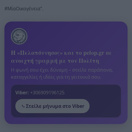
#ΜίαΟικογένεια”.
Η «Πελοπόννησος» και το pelop.gr σε
ανοιχτή γραμμή με τον Πολίτη
Η φωνή σου έχει δύναμη – στείλε παράπονα,
καταγγελίες ή ιδέες για τη γειτονιά σου.
Viber:
+306909196125
Στείλε μήνυμα στο Viber