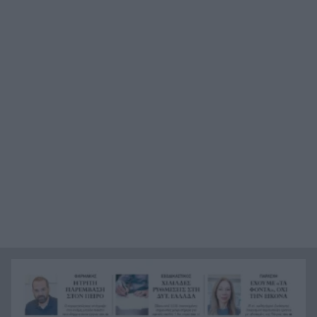
κάταγμα στο αυχένα σε παραλία της Ηλείας
Ποινή φυλάκισης 15 μηνών στη Βρετανίδα που
22:00
μέθυσε με τη 15χρονη κόρη της και προκάλεσε
επεισόδιο στο Κέντρο Υγείας Σκιάθου
Πάτρα: Σφοδρή σύγκρουση μηχανής με όχημα
21:48
του Δασαρχείου
«Πιστεύαμε ότι δεν θα βγούμε ζωντανοί από το
21:36
αεροπλάνο. Ένα κομμάτι του προσώπου του
ήταν σαν πλαστελίνη»
Τραμπ: Δεν σταματά στο «μπλόκο» του
21:24
Ανωτάτου Δικαστηρίου, θέλει να απολύσει ξανά
την κυβερνήτρια της Fed Λίζα Κουκ
Η μεγάλη ιστορία του παπαγάλου που κλάπηκε
21:12
το 2017 και βρέθηκε μετά από 9 χρόνια
Φρίκη στην Κρήτη: Τουρίστας ρωτούσε πόσο να
21:00