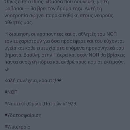
Όπως είπε ο ίδιος: «Ομάδα που δουλεύει, μη τη
φοβάσαι — θα βρει τον δρόμο της». Αυτή τη
νοοτροπία αφήνει παρακαταθήκη στους νεαρούς
αθλητές μας.
Η διοίκηση, οι προπονητές και οι αθλητές του ΝΟΠ
τον ευχαριστούν για όσα προσέφερε και του εύχονται
υγεία και κάθε επιτυχία στα επόμενα προπονητικά του
βήματα. Βασίλη, στην Πάτρα και στον ΝΟΠ θα βρίσκεις
πάντα ανοιχτή πόρτα και ανθρώπους που σε εκτιμούν.
🤝
Καλή συνέχεια, κόουτς! 💙
#ΝΟΠ
#ΝαυτικόςΌμιλοςΠατρών #1929
#Υδατοσφαίριση
#Waterpolo