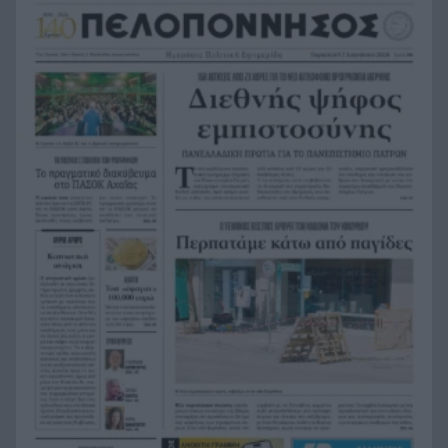
πληρώσει για να ασελγήσει σε 10χρονο κορίτσι
Πιάστηκε στα πράσα με 106 συσκευασίες χασίς
20:49
σε προαύλιο σχολείου στο Μαρούσι
Μαγνησία: «Aκυβέρνητο» φορτηγό έκοψε στύλο
20:39
ηλεκτροδότησης και προσέκρουσε σε
πολυκατοικία
Στεφάνι Κορινθίας: Μεγάλη φωτιά, ενισχυθήκαν
20:28
οι δυνάμεις, 11 εναέρια στη μάχη της
κατάσβεσης
Σοκ στο μπάσκετ, πέθανε ξαφνικά ο προπονητής
20:12
Δημήτρης Καρατσώρης
Πάτρα: Σοκ, πέθανε στο Νοσοκομείο βρέφος
20:00
μόλις 8 ημερών
«Δεν υπάρχει κανένας λόγος να φοβόμαστε ή να
19:48
αποφεύγουμε τη θάλασσα», η Μαρίνα Βερνίκου
με λαγοκέφαλο στο χέρι