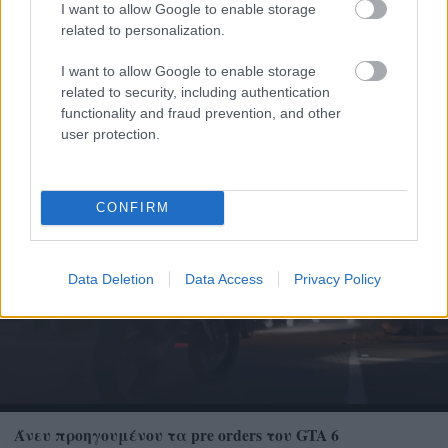
I want to allow Google to enable storage
related to personalization.
I want to allow Google to enable storage
related to security, including authentication
Τι σημαίνουν οι καφέ άκρες στα φυτά – Το λάθος με το
functionality and fraud prevention, and other
πότισμα
user protection.
CONFIRM
Data Deletion
Data Access
Privacy Policy
Άνευ προηγουμένου τα pre orders του GTA 6