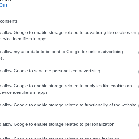
Out
consents
 στολές αστυνομικών
o allow Google to enable storage related to advertising like cookies on
ταιρεία εμπορίου πρώτων υλών με έδρα τη Σιγκαπούρη στο
evice identifiers in apps.
προμηθευτή.
o allow my user data to be sent to Google for online advertising
ι οποίοι είχαν πείσει ένα θύμα να μεταφέρει χρήματα με 
s.
ριν αυτό το τελευταίο τούς μεταβιβάσει σχεδόν 372.000 δ
to allow Google to send me personalized advertising.
o allow Google to enable storage related to analytics like cookies on
evice identifiers in apps.
o allow Google to enable storage related to functionality of the website
o allow Google to enable storage related to personalization.
μοί και εκδόθηκαν 99 ειδοποιήσεις και διαβιβάσεις της IN
o allow Google to enable storage related to security, including