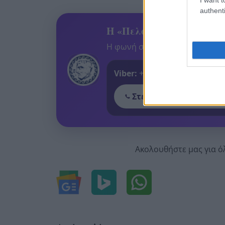
authenti
Η «Πελοπόννησος» και το
Η φωνή σου έχει δύναμη – στεί
Viber:
+306909196125
Στείλε μήνυμα στο Vib
Ακολουθήστε μας για ό