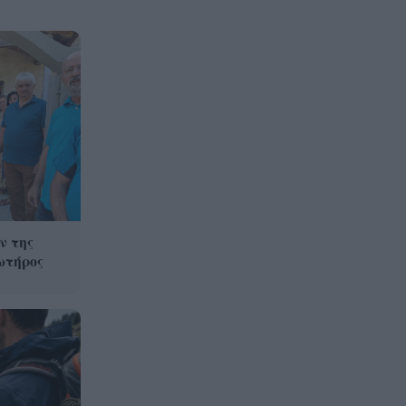
ν της
ωτήρος