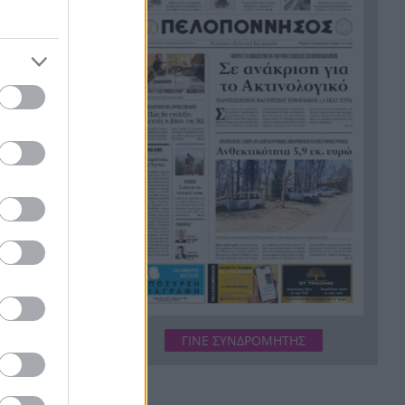
Άβαντα Αλεξανδρούπολης
Άντονι Φάουτσι: Επιτροπή της
18:47
Γερουσίας τον παραπέμπει για
περιφρόνηση του Κογκρέσου –
Σιώπησε σε πάνω από 100
χοθετήθηκε
ερωτήσεις
Στην Εκατονταπυλιανή της
18:43
πρόσχημα
Πάρου η Κατερίνα
ολάρια
Καινούργιου – Εκεί όπου είχε
κάνει τάμα να γίνει μητέρα
Χρηματιστήριο Αθηνών: Η
18:31
Metlen άγγιξε τα 7 δισ. ευρώ –
Οι κερδισμένοι και οι χαμένοι
της ημέρας
ΓΙΝΕ ΣΥΝΔΡΟΜΗΤΗΣ
Ο Προμηθέας ανακοίνωσε την
18:24
παραχώρηση του Κομνιανίδη
TERPOL .
Πέντε τόνοι κοκαΐνης
18:20