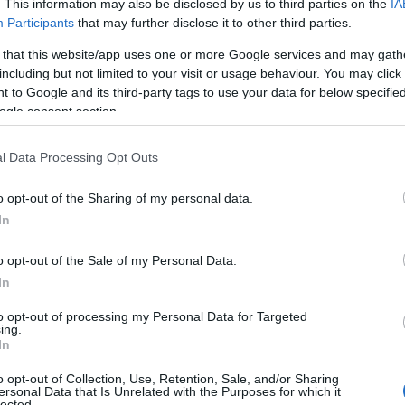
. This information may also be disclosed by us to third parties on the
IA
με σφετερισμό ταυτότητας».
Participants
that may further disclose it to other third parties.
 that this website/app uses one or more Google services and may gath
στική αναπαράσταση ενός βραζιλιάνικου αστυνομικού τμήμ
including but not limited to your visit or usage behaviour. You may click 
εοκλήσεις πως είναι μέλη της ομοσπονδιακής αστυνομίας, 
 to Google and its third-party tags to use your data for below specifi
ήταν θύματα εγκλήματος και τους έκαναν να μεταφέρουν κε
ogle consent section.
υνέχεια υπεξαιρούνταν».
l Data Processing Opt Outs
o opt-out of the Sharing of my personal data.
In
o opt-out of the Sale of my Personal Data.
In
to opt-out of processing my Personal Data for Targeted
ing.
In
o opt-out of Collection, Use, Retention, Sale, and/or Sharing
ersonal Data that Is Unrelated with the Purposes for which it
lected.