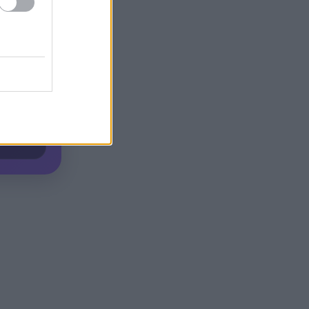
κρυμμένοι σε πλοίο – Το
απίστευτο «κόλπο των
πιθήκων» ΒΙΝΤΕΟ
Πύραυλος της SpaceX
18:18
«καρφώθηκε» στη Σελήνη – Η
πρόσκρουση με 8.690 χλμ./
ώρα που άνοιξε νέο κρατήρα
Ο Λάκης Γαβαλάς έγινε 74 και
18:09
το γιόρτασε όπως μόνο εκείνος
ξέρει
Γαλλία: Ένα τηλεφώνημα,
17:58
ένας δήθεν κούριερ και λεία
1,1 εκατ. ευρώ – Η απάτη που
άδειασε το χρηματοκιβώτιο