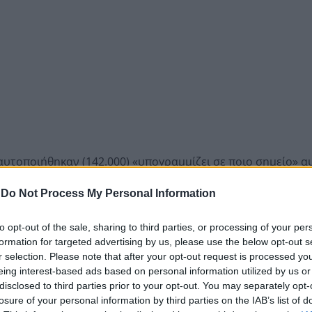
υτοποιήθηκαν (142.000) «υπογραμμίζει σε ποιο σημείο» α
 διεθνή απειλή, η οποία πλήττει τα άτομα, τις επιχειρήσεις 
-
Do Not Process My Personal Information
με υπεξαίρεση επαγγελματικών e-mails, σεξουαλικούς εκ
to opt-out of the sale, sharing to third parties, or processing of your per
 του Ίντερνετ, σφετερισμό ταυτότητας ή επενδυτικές απάτε
formation for targeted advertising by us, please use the below opt-out s
r selection. Please note that after your opt-out request is processed y
ς ΗΠΑ, τι συνέβη
eing interest-based ads based on personal information utilized by us or
disclosed to third parties prior to your opt-out. You may separately opt-
όσωπα στο Εσουατίνι (πρώην Σουαζιλάνδη) και «διέλυσε έν
losure of your personal information by third parties on the IAB’s list of
άνομα τυχερά παιγνίδια στο Ίντερνετ και έκανε ξέπλυμα χ