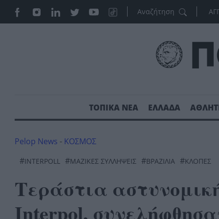
ΑΓ
ΤΟΠΙΚΑ ΝΕΑ
ΕΛΛΑΔΑ
ΑΘΛΗΤ
Pelop News
-
ΚΟΣΜΟΣ
#
#
#
#
INTERPOLL
ΜΑΖΙΚΕΣ ΣΥΛΛΗΨΕΙΣ
ΒΡΑΖΙΛΙΑ
ΚΛΟΠΈΣ
Τεράστια αστυνομική
Interpol, συνελήφθησα