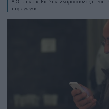
* O Τεύκρος Επ. Σακελλαρόπουλος (Teucri
παραγωγός.