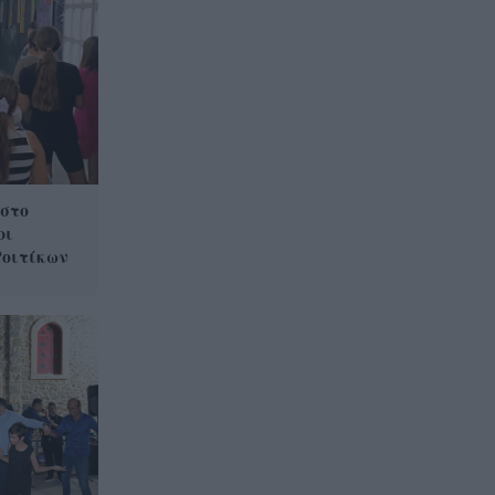
 στο
ρι
οιτίκων