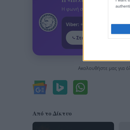
authenti
Η φωνή σου έχει δύναμη – στεί
Viber:
+306909196125
Στείλε μήνυμα στο Vib
Ακολουθήστε μας για ό
Από το Δίκτυο