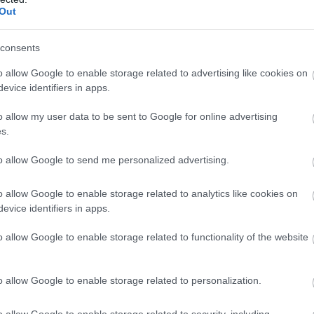
Out
consents
o allow Google to enable storage related to advertising like cookies on
evice identifiers in apps.
o allow my user data to be sent to Google for online advertising
ιτικής και όχι το μοναδικό περιουσιακό στοιχείο προς αξι
s.
. Η ζωή μάς εκπλήσσει με τις μεταβολές και ανατροπές της
to allow Google to send me personalized advertising.
 όταν επεμβαίνει η σκέψη η πρώτη λέξη είναι το… όχι, καμί
ην αρχή τόνισα πως το ερώτημα αφορά κάποιον, ο οποίος 
o allow Google to enable storage related to analytics like cookies on
evice identifiers in apps.
ι από πλειστηριασμό), θα σας απαντήσω ευθαρσώς: Θα το α
o allow Google to enable storage related to functionality of the website
 είναι πολιτικός μηχανικός–κινηματογραφικός παραγωγός.
o allow Google to enable storage related to personalization.
 pelop.gr σε ανοιχτή γραμμή με τον Πολίτη
o allow Google to enable storage related to security, including