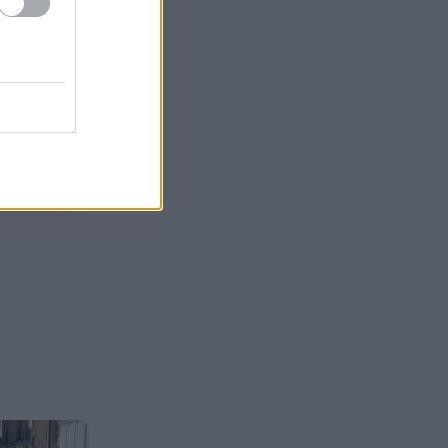
– Τη γλίτωσε παρά τρίχα»: Η
ιστορία του Νίνο και η ατάκα
Ψινάκη που έκανε «κίτρινη»
την Κορομηλά
Επικύρωση συμφωνίας με
18:48
υπογραφές για την ηλεκτρική
διασύνδεση Ελλάδας-Κύπρου
Τι συμβαίνει στη Σελήνη;
18:43
Τμήμα πυραύλου της SpaceX
έπεσε στην επιφάνειά της –
Άνοιξε νέος κρατήρας