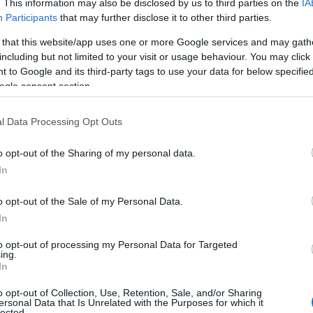
. This information may also be disclosed by us to third parties on the
IA
ήματος ματαιοδοξίας (κατέχω ένα νησί) η πραγματικότητα 
Participants
that may further disclose it to other third parties.
δεν υπάρχουν περιορισμοί στην αξιοποίησή του (στην περί
 that this website/app uses one or more Google services and may gath
 το ξεχνάμε και αυτό) το ερώτημα παραμένει: από πού θα
including but not limited to your visit or usage behaviour. You may click 
ση του ακινήτου; Ενδεχομένως από μία μεταπώληση σε κάπ
 to Google and its third-party tags to use your data for below specifi
ιρηματίας θα σκεφτεί το πρακτικό μέρος· και αυτό δεν είνα
ogle consent section.
l Data Processing Opt Outs
ι να τροποποιήσει τους όρους δόμησης και το πολεοδομικ
σχύ να το επιτύχει, δεν είναι καθόλου απλό. Και αν μη τι άλλ
o opt-out of the Sharing of my personal data.
με αβέβαιο αποτέλεσμα.
In
o opt-out of the Sale of my Personal Data.
In
to opt-out of processing my Personal Data for Targeted
ing.
In
o opt-out of Collection, Use, Retention, Sale, and/or Sharing
ersonal Data that Is Unrelated with the Purposes for which it
lected.