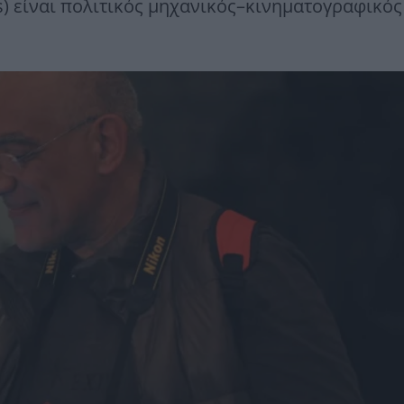
s) είναι πολιτικός μηχανικός–κινηματογραφικός