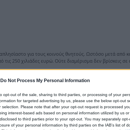
ς απλησίαστο για τους κοινούς θνητούς. Ωστόσο μετά από κ
ό τις 250 χιλιάδες ευρώ. Ούτε διαμέρισμα δεν βρίσκεις σε
σε τόσο χαμηλά λόγω πλειστηριασμού και η πάγια άποψή μο
-
Do Not Process My Personal Information
ς. Αλλά ας υποθέσουμε πως όντως αυτή είναι η τιμή με κα
αθέτετε ένα κεφάλαιο 300 χιλιάδων ευρώ και όχι παραπάνω
to opt-out of the sale, sharing to third parties, or processing of your per
formation for targeted advertising by us, please use the below opt-out s
νων των αναλογιών, είναι σα να αγοράζεις μία Rolls Royce
r selection. Please note that after your opt-out request is processed y
 μία Rolls Royce. Αλλά το κόστος κατοχής και συντήρησης κ
eing interest-based ads based on personal information utilized by us or
η αποτελούν άκρως ανασταλτικούς παράγοντες απόρριψης 
disclosed to third parties prior to your opt-out. You may separately opt-
losure of your personal information by third parties on the IAB’s list of
 σας προσέδιδε.