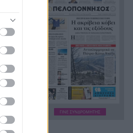
στα μάτια των παιδιών της
Συνάντηση του ΠΑΣΑΠ με τον
19:15
Πρύτανη του Πανεπιστημίου,
τι συμφώνησαν
Υπόθεση Marfin: Στην Αθήνα
19:08
μεταφέρεται η 46χρονη – Το
οποίηση,
παρασκήνιο της έκδοσης από
.
το Λονδίνο
α ελπίδα
Αυτή η αεροπορική θα χρεώνει
19:07
διαθέτει το
ακόμη και το ντουλάπι πάνω
από το κάθισμα
γόραζα.
Αεροπλανικό τροχαίο,
18:58
«απογείωση» αυτοκινήτου και
ΓΙΝΕ ΣΥΝΔΡΟΜΗΤΗΣ
«προσγείωση» σε
παρκαρισμένο ΙΧ
«Τον γάζωσαν με καλάσνικοφ
18:51