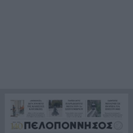
Ιεράπετρας
«Ένα παιδί μετράει τ’ άστρα» του Μενέλαου
9:42
Λουντέμη στην Αρχαία Ολυμπία
Τρόμος σε κατάστημα στο Αίγιο: Την χτύπησαν
9:35
και της πήραν τα χρήματα – Χειροπέδες σε δύο
αλλοδαπές
Σήμερα το τελευταίο «αντίο» στον Λάκη Χαλκιά
9:27
Ακίνητα κοντά στη θάλασσα: Πού «χτυπάνε
9:20
κόκκινο» οι τιμές στην Πελοπόννησο
Ράλι για τον χρυσό: Έσπασε το φράγμα των
9:11
4.300 δολαρίων
Ιός Δυτικού Νείλου: 65 τα κρούσματα και 6 οι
9:03
νεκροί στην Ελλάδα, 23 νέα κρούσματα σε μια
εβδομάδα
«Καμίνι» η χώρα το Σαββατοκύριακο: Πού θα
8:55