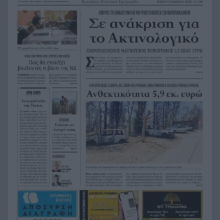
χτυπήσουν 40άρια – Καμπανάκι για επικίνδυνα
μελτέμια
Σοκ στο Μεξικό: Εκτέλεσαν εν ψυχρώ 25χρονο
8:47
TikToker μπροστά στα μάτια των ακολούθων του
BINTEO
Έγκλημα στην Κυψέλη: Απολογείται ο 26χρονος
8:39
για τη δολοφονία της 38χρονης Βρετανίδας
Ζάκυνθος: Νεκρός 78χρονος λουόμενος στον
8:31
Λαγανά