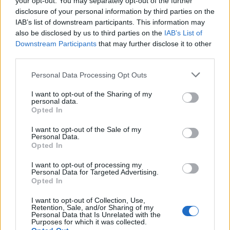
your opt-out. You may separately opt-out of the further
disclosure of your personal information by third parties on the
IAB’s list of downstream participants. This information may
also be disclosed by us to third parties on the
IAB’s List of
CMF Clip Pro: Τα open-ear earbuds της Nothing με θήκη
Downstream Participants
that may further disclose it to other
Smart Dial
third parties.
Please note that this website/app uses one or more Google
Personal Data Processing Opt Outs
services and may gather and store information including but
not limited to your visit or usage behaviour. You may click to
I want to opt-out of the Sharing of my
personal data.
grant or deny consent to Google and its third-party tags to
Opted In
use your data for below specified purposes in below Google
consent section.
I want to opt-out of the Sale of my
Personal Data.
Opted In
I want to opt-out of processing my
Personal Data for Targeted Advertising.
Opted In
I want to opt-out of Collection, Use,
Retention, Sale, and/or Sharing of my
Personal Data that Is Unrelated with the
Purposes for which it was collected.