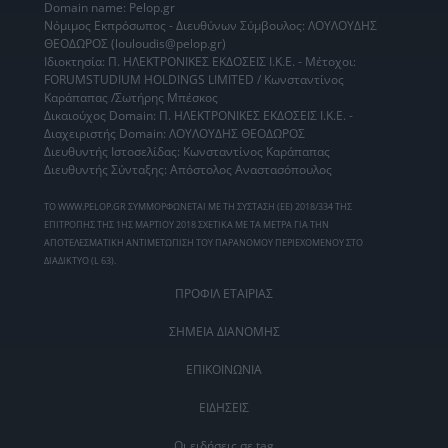
Domain name: Pelop.gr
Νόμιμος Εκπρόσωπος - Διευθύνων Σύμβουλος: ΛΟΥΛΟΥΔΗΣ
ΘΕΟΔΩΡΟΣ (louloudis@pelop.gr)
Ιδιοκτησία: Π. ΗΛΕΚΤΡΟΝΙΚΕΣ ΕΚΔΟΣΕΙΣ Ι.Κ.Ε. - Μέτοχοι:
FORUMSTUDIUM HOLDINGS LIMITED / Κωνσταντίνος
Καράπαπας /Σωτήρης Μπέσκος
Δικαιούχος Domain: Π. ΗΛΕΚΤΡΟΝΙΚΕΣ ΕΚΔΟΣΕΙΣ Ι.Κ.Ε. -
Διαχειριστής Domain: ΛΟΥΛΟΥΔΗΣ ΘΕΟΔΩΡΟΣ
Διευθυντής Ιστοσελίδας: Κωνσταντίνος Καράπαπας
Διευθυντής Σύνταξης: Απόστολος Αναστασόπουλος
ΤΟ WWW.PELOP.GR ΣΥΜΜΟΡΦΩΝΕΤΑΙ ΜΕ ΤΗ ΣΥΣΤΑΣΗ (ΕΕ) 2018/334 ΤΗΣ
ΕΠΙΤΡΟΠΗΣ ΤΗΣ 1ΗΣ ΜΑΡΤΙΟΥ 2018 ΣΧΕΤΙΚΑ ΜΕ ΤΑ ΜΕΤΡΑ ΓΙΑ ΤΗΝ
ΑΠΟΤΕΛΕΣΜΑΤΙΚΗ ΑΝΤΙΜΕΤΩΠΙΣΗ ΤΟΥ ΠΑΡΑΝΟΜΟΥ ΠΕΡΙΕΧΟΜΕΝΟΥ ΣΤΟ
ΔΙΑΔΙΚΤΥΟ (L 63).
ΠΡΟΦΙΛ ΕΤΑΙΡΙΑΣ
ΣΗΜΕΙΑ ΔΙΑΝΟΜΗΣ
ΕΠΙΚΟΙΝΩΝΙΑ
ΕΙΔΗΣΕΙΣ
Οι ειδήσεις σε tag