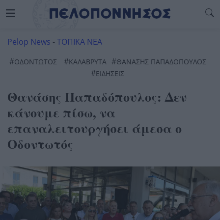
Pelop News
-
ΤΟΠΙΚΑ ΝΕΑ
#
#
#
ΟΔΟΝΤΩΤΌΣ
ΚΑΛΆΒΡΥΤΑ
ΘΑΝΑΣΗΣ ΠΑΠΑΔΟΠΟΥΛΟΣ
#
ΕΙΔΗΣΕΙΣ
Θανάσης Παπαδόπουλος: Δεν
κάνουμε πίσω, να
επαναλειτουργήσει άμεσα ο
Οδοντωτός