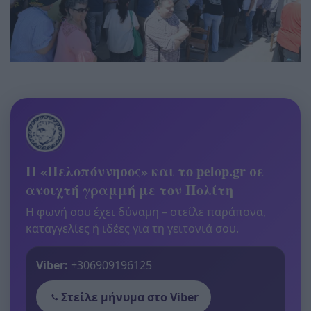
Η «Πελοπόννησος» και το pelop.gr σε
ανοιχτή γραμμή με τον Πολίτη
Η φωνή σου έχει δύναμη – στείλε παράπονα,
καταγγελίες ή ιδέες για τη γειτονιά σου.
Viber:
+306909196125
Στείλε μήνυμα στο Viber