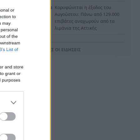
Κορυφώνεται η έξοδος του
15:24
sonal or
Αυγούστου: Πάνω από 129.000
ection to
επιβάτες αναχωρούν από τα
ou may
λιμάνια της Αττικής
 personal
out of the
Άδανα: Βγήκαν τα όπλα για
15:22
 downstream
ένα χρέος – Το βίντεο από τη
ΟΛΕΣ ΟΙ ΕΙΔΗΣΕΙΣ
B’s List of
φονική συμπλοκή σε γραφείο
αν
ενοικιάσεων
er and store
Το φαινόμενο της
to grant or
15:16
Ιδρυματοποίησης
ed purposes
Ισπανία: Το κύκλωμα των 24
15:15
εκατ. ευρώ – Ναρκωτικά στο
ένα δρομολόγιο, μετανάστες
στην επιστροφή
Πανεπιστήμιο Πατρών: 168
15:06
αιτήσεις από 23 χώρες για το
αγγλόφωνο Ιατρικό Τμήμα