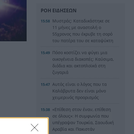
ΡΟΗ ΕΙΔΗΣΕΩΝ
Μυστράς: Καταδικάστηκε σε
15:58
11 μήνες με αναστολή ο
55χρονος που έκρυβε τη σορό
του πατέρα του σε καταψύκτη
Πόσο κοστίζει να φύγει μια
15:49
οικογένεια διακοπές: Καύσιμα,
διόδια και ακτοπλοϊκά στη
ζυγαριά
Αυτός είναι ο λόγος που τα
15:47
Καλάβρυτα δεν είναι μόνο
χειμερινός προορισμός
«Επίθεση στον έναν, επίθεση
15:38
σε όλους»: Η συμφωνία που
υπέγραψαν Τουρκία, Σαουδική
Αραβία και Πακιστάν