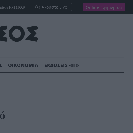
nisos FM 103.9
Ακούστε Live
Online Εφημερίδα
Σ
ΟΙΚΟΝΟΜΙΑ
ΕΚΔΟΣΕΙΣ «Π»
ό