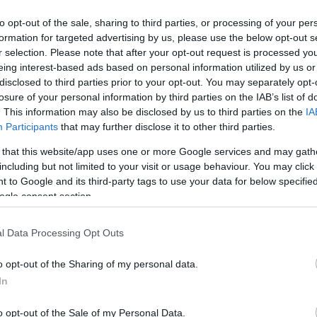
to opt-out of the sale, sharing to third parties, or processing of your per
formation for targeted advertising by us, please use the below opt-out s
r selection. Please note that after your opt-out request is processed y
eing interest-based ads based on personal information utilized by us or
disclosed to third parties prior to your opt-out. You may separately opt-
losure of your personal information by third parties on the IAB’s list of
. This information may also be disclosed by us to third parties on the
IA
Participants
that may further disclose it to other third parties.
επί της Γρηγορίου Λαμπράκη, στο ρεύμα προς Πέραμα, ότ
ν θανάσιμα
 that this website/app uses one or more Google services and may gath
including but not limited to your visit or usage behaviour. You may click 
διαπιστώθηκε ο θάνατός του.
 to Google and its third-party tags to use your data for below specifi
ogle consent section.
 pelop.gr σε ανοιχτή γραμμή με τον Πολίτη
l Data Processing Opt Outs
λε παράπονα, καταγγελίες ή ιδέες για τη γειτονιά σου.
o opt-out of the Sharing of my personal data.
In
o opt-out of the Sale of my Personal Data.