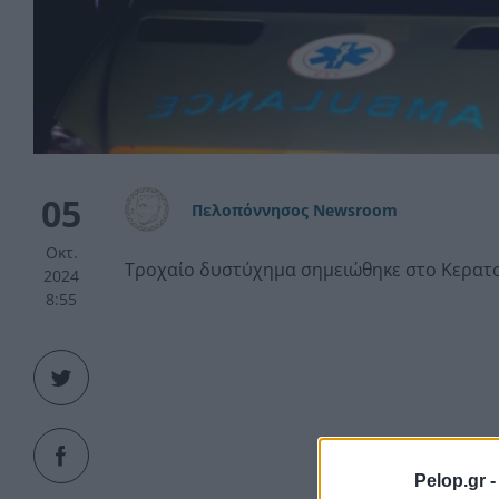
05
Πελοπόννησος Newsroom
Οκτ.
Τροχαίο δυστύχημα σημειώθηκε στο Κερατσ
2024
8:55
Pelop.gr 