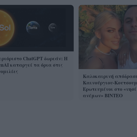
ριόριστο ChatGPT δωρεάν: Η
nAI καταργεί τα όρια στις
ομιλίες
Καλοκαιρινή απόδραση
Καινούργιου-Κουτσουμ
Ερωτευμένοι στο «νησί
ανέμων» ΒΙΝΤΕΟ