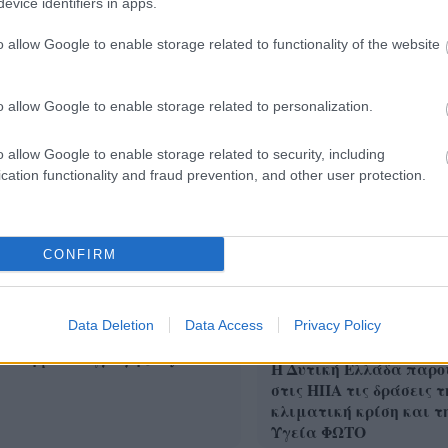
evice identifiers in apps.
o allow Google to enable storage related to functionality of the website
GTA 6 αποκαλύπτεται και το
Το «Πλήρωμα 94» στο 
flix το δείχνει πρώτο
του Κότορ, στο Μαυροβ
ΦΩΤΟ
o allow Google to enable storage related to personalization.
o allow Google to enable storage related to security, including
cation functionality and fraud prevention, and other user protection.
CONFIRM
«ντόνατ» της OpenAI: Όλα
Data Deletion
Data Access
Privacy Policy
 ξέρουμε για την πρώτη της
κευή με υπογραφή Jony Ive
Η Δυτική Ελλάδα παρο
στις ΗΠΑ τις δράσεις τ
κλιματική κρίση και τ
Υγεία ΦΩΤΟ