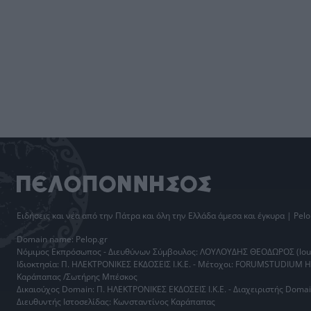
Ειδήσεις
και νέα από την
Πάτρα
και όλη την Ελλάδα άμεσα και έγκυρα | Pelo
Domain name: Pelop.gr
Νόμιμος Εκπρόσωπος - Διευθύνων Σύμβουλος: ΛΟΥΛΟΥΔΗΣ ΘΕΟΔΩΡΟΣ (loul
Ιδιοκτησία: Π. ΗΛΕΚΤΡΟΝΙΚΕΣ ΕΚΔΟΣΕΙΣ Ι.Κ.Ε. - Μέτοχοι: FORUMSTUDIUM 
Καράπαπας /Σωτήρης Μπέσκος
Δικαιούχος Domain: Π. ΗΛΕΚΤΡΟΝΙΚΕΣ ΕΚΔΟΣΕΙΣ Ι.Κ.Ε. - Διαχειριστής Do
Διευθυντής Ιστοσελίδας: Κωνσταντίνος Καράπαπας