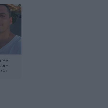
Πως έπιασαν στη Γερμανία
14:13
τον 31χρονο που
αναζητούνταν για τρεις
δολοφονίες
«Βροχή» στην Πάτρα: Αγιο είχε
14:00
ένας άνδρας που έπεσαν πάνω
του σοβάδες στην οδό
Κορίνθου
 για
Σέρρες: Πήγαιναν στη δουλειά
13:52
πή –
και δεν έφτασαν ποτέ η
 των
μητέρα και 21χρονος γιος που
σκοτώθηκαν σε τροχαίο