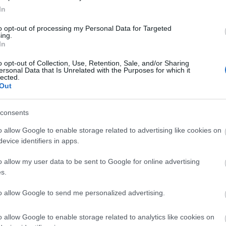
er
In
to opt-out of processing my Personal Data for Targeted
ing.
In
λες τις
ειδήσεις
στο Bing News και το Google News
o opt-out of Collection, Use, Retention, Sale, and/or Sharing
ersonal Data that Is Unrelated with the Purposes for which it
lected.
Out
consents
o allow Google to enable storage related to advertising like cookies on
evice identifiers in apps.
o allow my user data to be sent to Google for online advertising
s.
to allow Google to send me personalized advertising.
o allow Google to enable storage related to analytics like cookies on