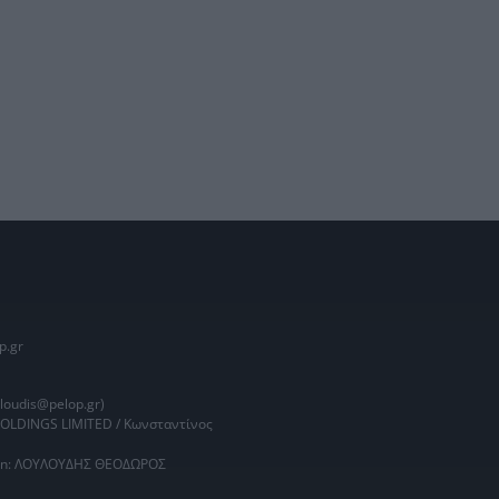
p.gr
oudis@pelop.gr)
HOLDINGS LIMITED / Κωνσταντίνος
main: ΛΟΥΛΟΥΔΗΣ ΘΕΟΔΩΡΟΣ