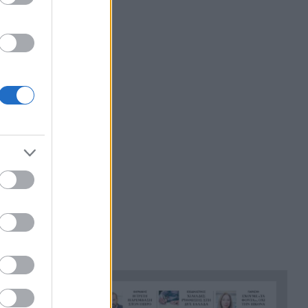
«Πράσινο φως» για την
14:59
οριστική θωράκιση του
Οδοντωτού: Η Περιφέρεια
Δυτικής Ελλάδας διαθέτει 1,86
εκατ. ευρώ για την μελέτη
επαναλειτουργίας του
ιστορικού σιδηρόδρομου
Πειραματικό εμβόλιο κατά του
14:58
Έμπολα μπαίνει σε κλινική
δοκιμή – Πρώτοι εθελοντές
έλαβαν δόση στον Καναδά
Χανιά: 64χρονος πέθανε σε
14:50
πισίνα ξενοδοχείου –
Συνελήφθη ο ιδιοκτήτης
Σκιαδαρέσης: Άμεσες
14:42
παρεμβάσεις στην
Κανελλοπούλου για να