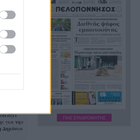
αντιμετωπιστούν τα
προβλήματα οδικής
Καρναβάλι
ασφάλειας
ούνιο
Νέο πρόστιμο-ρεκόρ στη Meta:
14:34
567 εκατ. δολάρια για την
ασφάλεια των παιδιών στα
social media
ΔΕΥΑΠ: Διακοπή υδροδότησης
14:26
το Σάββατο στην Παραλία
Πατρών λόγω εργασιών
Ευρωλίγκα μπάσκετ: Με υπερ-
14:18
ρόστερ οι δύο ελληνικές
ομάδες
υσιάζει
ΓΙΝΕ ΣΥΝΔΡΟΜΗΤΗΣ
Η εμπειρία της Δυτικής
14:18
ης για την
Ελλάδας για την κλιματική
η Δημόσια
κρίση και τη Δημόσια Υγεία
παρουσιάστηκε στις ΗΠΑ