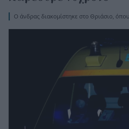
Ο άνδρας διακομίστηκε στο Θριάσιο, όπου