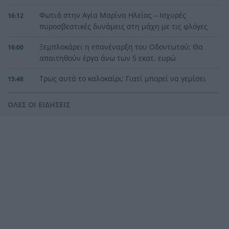
Φωτιά στην Αγία Μαρίνα Ηλείας – Ισχυρές
16:12
πυροσβεστικές δυνάμεις στη μάχη με τις φλόγες
Ξεμπλοκάρει η επανέναρξη του Οδοντωτού; Θα
16:00
απαιτηθούν έργα άνω των 5 εκατ. ευρώ
Τρως αυτά το καλοκαίρι; Γιατί μπορεί να γεμίσει
15:48
το δέρμα σου σπυράκια και ερεθισμούς
ΟΛΕΣ ΟΙ ΕΙΔΗΣΕΙΣ
Η Αριάνα Γκράντε πατά «παύση»: Τι είπε για τα
15:38
σχόλια γύρω από το σώμα της
Το Μουσείο Αλατος υποδέχεται την
15:30
«ασπρόμαυρη μαγεία» του Αλιάγα
Τουρισμός για όλους: Σήμερα η σειρά για ΑΦΜ
15:29
που λήγουν σε 3 και 4
Αχαΐα: Αντιπλημμυρική θωράκιση 5 εκατ. ευρώ
15:22
σε Πείρο και Παραπείρο με υπογραφή Φαρμάκη