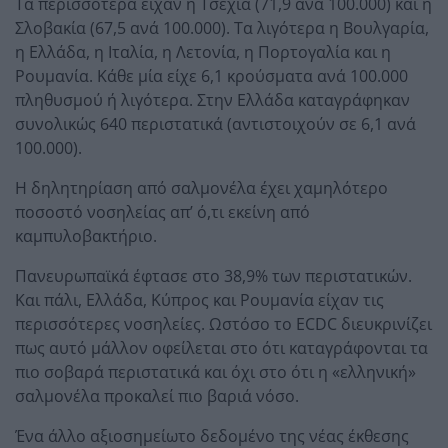
Τα περισσότερα είχαν η Τσεχία (71,9 ανά 100.000) και η
Σλοβακία (67,5 ανά 100.000). Τα λιγότερα η Βουλγαρία,
η Ελλάδα, η Ιταλία, η Λετονία, η Πορτογαλία και η
Ρουμανία. Κάθε μία είχε 6,1 κρούσματα ανά 100.000
πληθυσμού ή λιγότερα. Στην Ελλάδα καταγράφηκαν
συνολικώς 640 περιστατικά (αντιστοιχούν σε 6,1 ανά
100.000).
Η δηλητηρίαση από σαλμονέλα έχει χαμηλότερο
ποσοστό νοσηλείας απ’ ό,τι εκείνη από
καμπυλοβακτήριο.
Πανευρωπαϊκά έφτασε στο 38,9% των περιστατικών.
Και πάλι, Ελλάδα, Κύπρος και Ρουμανία είχαν τις
περισσότερες νοσηλείες. Ωστόσο το ECDC διευκρινίζει
πως αυτό μάλλον οφείλεται στο ότι καταγράφονται τα
πιο σοβαρά περιστατικά και όχι στο ότι η «ελληνική»
σαλμονέλα προκαλεί πιο βαριά νόσο.
Ένα άλλο αξιοσημείωτο δεδομένο της νέας έκθεσης