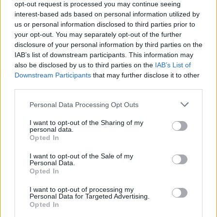
opt-out request is processed you may continue seeing
interest-based ads based on personal information utilized by
us or personal information disclosed to third parties prior to
your opt-out. You may separately opt-out of the further
disclosure of your personal information by third parties on the
IAB’s list of downstream participants. This information may
Η Meta παραδέχεται παραβίαση από AI μοντέλο της
also be disclosed by us to third parties on the
IAB’s List of
Downstream Participants
that may further disclose it to other
third parties.
Please note that this website/app uses one or more Google
Personal Data Processing Opt Outs
services and may gather and store information including but
not limited to your visit or usage behaviour. You may click to
I want to opt-out of the Sharing of my
personal data.
grant or deny consent to Google and its third-party tags to
Opted In
use your data for below specified purposes in below Google
consent section.
I want to opt-out of the Sale of my
Personal Data.
Opted In
I want to opt-out of processing my
Personal Data for Targeted Advertising.
Opted In