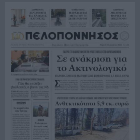
διαδικτυακή επενδυτική απάτη
Καλάβρυτα: Πέντε ημέρες γεμάτες πολιτισμό με
14:38
κορυφαία συναυλία Πρωτοψάλτη –
Πορτοκάλογλου
Μυστράς: «Μετανιωμένος ο 55χρονος που
14:26
έκρυβε τον πατέρα του στον καταψύκτη» λέει ο
δικηγόρος του
Το μυστήριο με τον Μοτζτάμπα Χαμενεΐ: Η
14:15
«σκοτεινή» συνάντηση με τον πρόεδρο του Ιράν
που φουντώνει τα σενάρια
Υπόθεση δολοφονίας Ελίζαμπεθ Ρος:
14:10
Προφυλακίστηκε ο 28χρονος Αφγανός – Η
κατάθεση της συζύγου του που «φώτισε» τις
έρευνες
Μητσοτάκης: Στο επίκεντρο η βιομηχανία – Νέο
13:56
σχέδιο με επενδύσεις, ενέργεια και μεταποίηση