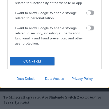
related to functionality of the website or app.
I want to allow Google to enable storage
related to personalization.
Τουρισμός για Ολους 2026: Τα SOS για να κερδίσετε το
voucher διακοπών
I want to allow Google to enable storage
related to security, including authentication
functionality and fraud prevention, and other
user protection.
CONFIRM
Data Deletion
Data Access
Privacy Policy
Το Minecraft έρχεται στο Nintendo Switch 2 όπως δεν το
έχετε ξαναδεί