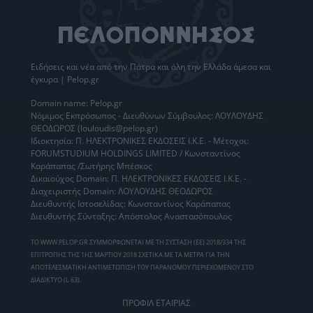
Ειδήσεις
και νέα από την
Πάτρα
και όλη την Ελλάδα άμεσα και
έγκυρα | Pelop.gr
Domain name: Pelop.gr
Νόμιμος Εκπρόσωπος - Διευθύνων Σύμβουλος: ΛΟΥΛΟΥΔΗΣ
ΘΕΟΔΩΡΟΣ (louloudis@pelop.gr)
Ιδιοκτησία: Π. ΗΛΕΚΤΡΟΝΙΚΕΣ ΕΚΔΟΣΕΙΣ Ι.Κ.Ε. - Μέτοχοι:
FORUMSTUDIUM HOLDINGS LIMITED / Κωνσταντίνος
Καράπαπας /Σωτήρης Μπέσκος
Δικαιούχος Domain: Π. ΗΛΕΚΤΡΟΝΙΚΕΣ ΕΚΔΟΣΕΙΣ Ι.Κ.Ε. -
Διαχειριστής Domain: ΛΟΥΛΟΥΔΗΣ ΘΕΟΔΩΡΟΣ
Διευθυντής Ιστοσελίδας: Κωνσταντίνος Καράπαπας
Διευθυντής Σύνταξης: Απόστολος Αναστασόπουλος
ΤΟ WWW.PELOP.GR ΣΥΜΜΟΡΦΩΝΕΤΑΙ ΜΕ ΤΗ ΣΥΣΤΑΣΗ (ΕΕ) 2018/334 ΤΗΣ
ΕΠΙΤΡΟΠΗΣ ΤΗΣ 1ΗΣ ΜΑΡΤΙΟΥ 2018 ΣΧΕΤΙΚΑ ΜΕ ΤΑ ΜΕΤΡΑ ΓΙΑ ΤΗΝ
ΑΠΟΤΕΛΕΣΜΑΤΙΚΗ ΑΝΤΙΜΕΤΩΠΙΣΗ ΤΟΥ ΠΑΡΑΝΟΜΟΥ ΠΕΡΙΕΧΟΜΕΝΟΥ ΣΤΟ
ΔΙΑΔΙΚΤΥΟ (L 63).
ΠΡΟΦΙΛ ΕΤΑΙΡΙΑΣ