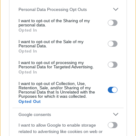
Please note that this website/app uses one or more Google
Personal Data Processing Opt Outs
services and may gather and store information including but
not limited to your visit or usage behaviour. You may click to
I want to opt-out of the Sharing of my
personal data.
grant or deny consent to Google and its third-party tags to
Opted In
use your data for below specified purposes in below Google
consent section.
I want to opt-out of the Sale of my
Personal Data.
Opted In
Frozen yogurt ή παγωτό; Ποιο είναι τελικά πιο υγιεινό
I want to opt-out of processing my
Personal Data for Targeted Advertising.
Opted In
I want to opt-out of Collection, Use,
Retention, Sale, and/or Sharing of my
Personal Data that Is Unrelated with the
Purposes for which it was collected.
Opted Out
Google consents
I want to allow Google to enable storage
related to advertising like cookies on web or