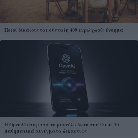
Ποιοι δικαιούνται σύνταξη 409 ευρώ χωρίς ένσημα
Η OpenAI σταματά το μοντέλο Astra που έλυσε 10
μαθηματικά αινίγματα δεκαετιών