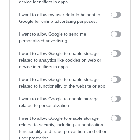
device identifiers in apps.
Η Apple αποφασίζει ποιος μένει και ποιος φεύγει και
I want to allow my user data to be sent to
οι κανόνες δεν είναι ίδιοι για όλους
Google for online advertising purposes.
I want to allow Google to send me
personalized advertising.
I want to allow Google to enable storage
related to analytics like cookies on web or
device identifiers in apps.
I want to allow Google to enable storage
related to functionality of the website or app.
I want to allow Google to enable storage
related to personalization.
I want to allow Google to enable storage
related to security, including authentication
Τα 30 χρόνια του Φεστιβάλ Σταφίδας στο Γρηγόρη
functionality and fraud prevention, and other
ΦΩΤΟ
user protection.