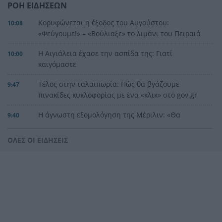
ΡΟΗ ΕΙΔΗΣΕΩΝ
Κορυφώνεται η έξοδος του Αυγούστου:
10:08
«Φεύγουμε!» – «Βούλιαξε» το λιμάνι του Πειραιά
Η Αιγιάλεια έχασε την ασπίδα της: Γιατί
10:00
καιγόμαστε
Τέλος στην ταλαιπωρία: Πώς θα βγάζουμε
9:47
πινακίδες κυκλοφορίας με ένα «κλικ» στο gov.gr
Η άγνωστη εξομολόγηση της Μέριλιν: «Θα
9:40
ήθελα να είχα γεννηθεί στην Ελλάδα»
ΟΛΕΣ ΟΙ ΕΙΔΗΣΕΙΣ
Ανάπτυξη αλλά και ακρίβεια: Γιατί η ελληνική
9:33
οικονομία μεγαλώνει και οι πολίτες δεν το
αισθάνονται
Εορτολόγιο: Ποιοι γιορτάζουν σήμερα
9:25
Χρυσό εξάμηνο για τις τράπεζες: «Mπαράζ»
9:18
νέων δανείων 15 δισ. ευρώ και η έκπληξη στις