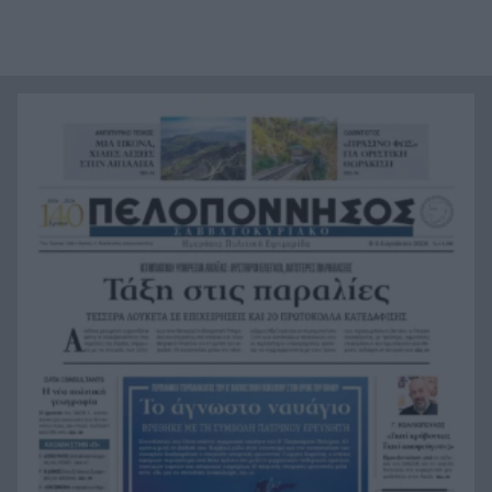
νεαρούς νταήδες
Ευρωπαϊκό πρωτάθλημα στίβου με Τεντόγλου,
21:55
Καραλή, Στεφανίδη, Ντρισμπιώτη, Τζένγκο
Η αβλεψία στην τραγωδία της Πάρου, έτσι έγινε
21:45
το μεγάλο κακό με τον πνιγμό του 4χρονου,
πολλά τα ερωτηματικά
Πάνω από ένα εκατ. ευρώ τα πρόστιμα από τις
21:36
αρχές του χρόνου, νέες συλλήψεις σε Κορινθία,
Λέσβο
Ενίσχυση στη θέση «1» για τον Αίαντα ΑΣΑΑ
21:24
Ιράν: Όροι που «καίνε» για το άνοιγμα των
21:12
Στενών του Ορμούζ
Το βιολί της στο Αιγαίο η Τουρκία, συνεχίζει τις
21:00
παραβιάσεις
Αυτή είναι η μαρμελάδα που ανακλήθηκε από
20:48