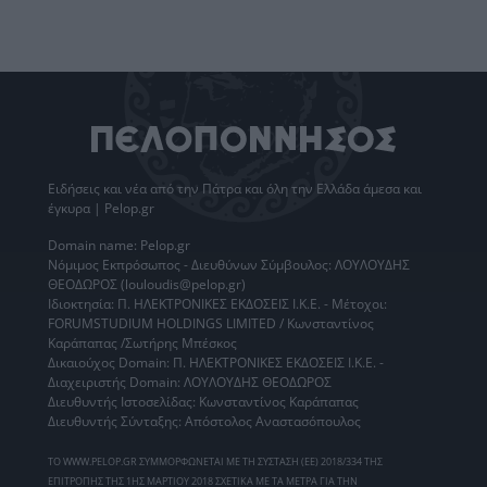
Ειδήσεις
και νέα από την
Πάτρα
και όλη την Ελλάδα άμεσα και
έγκυρα | Pelop.gr
Domain name: Pelop.gr
Νόμιμος Εκπρόσωπος - Διευθύνων Σύμβουλος: ΛΟΥΛΟΥΔΗΣ
ΘΕΟΔΩΡΟΣ (louloudis@pelop.gr)
Ιδιοκτησία: Π. ΗΛΕΚΤΡΟΝΙΚΕΣ ΕΚΔΟΣΕΙΣ Ι.Κ.Ε. - Μέτοχοι:
FORUMSTUDIUM HOLDINGS LIMITED / Κωνσταντίνος
Καράπαπας /Σωτήρης Μπέσκος
Δικαιούχος Domain: Π. ΗΛΕΚΤΡΟΝΙΚΕΣ ΕΚΔΟΣΕΙΣ Ι.Κ.Ε. -
Διαχειριστής Domain: ΛΟΥΛΟΥΔΗΣ ΘΕΟΔΩΡΟΣ
Διευθυντής Ιστοσελίδας: Κωνσταντίνος Καράπαπας
Διευθυντής Σύνταξης: Απόστολος Αναστασόπουλος
ΤΟ WWW.PELOP.GR ΣΥΜΜΟΡΦΩΝΕΤΑΙ ΜΕ ΤΗ ΣΥΣΤΑΣΗ (ΕΕ) 2018/334 ΤΗΣ
ΕΠΙΤΡΟΠΗΣ ΤΗΣ 1ΗΣ ΜΑΡΤΙΟΥ 2018 ΣΧΕΤΙΚΑ ΜΕ ΤΑ ΜΕΤΡΑ ΓΙΑ ΤΗΝ