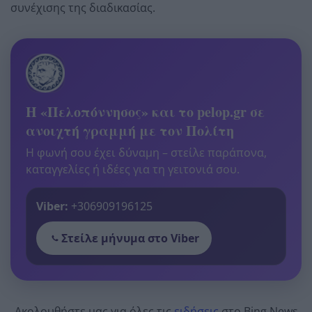
συνέχισης της διαδικασίας.
Η «Πελοπόννησος» και το pelop.gr σε
ανοιχτή γραμμή με τον Πολίτη
Η φωνή σου έχει δύναμη – στείλε παράπονα,
καταγγελίες ή ιδέες για τη γειτονιά σου.
Viber:
+306909196125
Στείλε μήνυμα στο Viber
Ακολουθήστε μας για όλες τις
ειδήσεις
στο Bing News