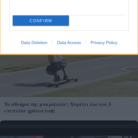
CONFIRM
Data Deletion
Data Access
Privacy Policy
Το άθλημα της μακροζωίας: Χαρίζει έως και 5
επιπλέον χρόνια ζωής