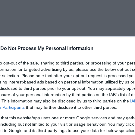
-
Do Not Process My Personal Information
 τα ξημερώματα σε γνωστό μπαρ στο κέντρο της Θεσσαλονί
to opt-out of the sale, sharing to third parties, or processing of your per
 της με τον 40χρονο σύντροφό της μέσα στο μπαρ.
formation for targeted advertising by us, please use the below opt-out s
r selection. Please note that after your opt-out request is processed y
ον άντρα γιατί… της έκανε παρατήρηση και την εξόργισε. 
eing interest-based ads based on personal information utilized by us or
disclosed to third parties prior to your opt-out. You may separately opt-
 ξημερώματα σε γνωστό μπαρ στο κέντρο της Θεσσαλονίκης,
losure of your personal information by third parties on the IAB’s list of
. This information may also be disclosed by us to third parties on the
IA
Participants
that may further disclose it to other third parties.
 τον 40χρονο, όταν εκείνος της έκανε παρατήρηση για τ
 that this website/app uses one or more Google services and may gath
including but not limited to your visit or usage behaviour. You may click 
αι οδηγήθηκε στον εισαγγελέα. Εις βάρος της ασκήθηκε π
 to Google and its third-party tags to use your data for below specifi
η και παραπέμφθηκε να δικαστεί στο Αυτόφωρο Τριμελές