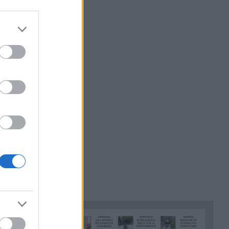
Όταν η «μάχη με το βαθύ
13:41
κράτος» ξεκινά μετά από επτά
χρόνια διακυβέρνησης
Έπεσε γεννήτρια από φορτηγό
13:37
στη διασταύρωση Μπράλου
Ράλι Ιονίου: Ο ΙΟΠ την 3η
13:28
θέση στην 1η ιστιοδρομία
Νέος πρόεδρος της ΔΕΥΑ
13:27
Δυμαίων ο Βασίλης
Καρβουνιάρης – «Με ευθύνη
και δουλειά θα ανταποκριθώ
στη νέα πρόκληση»
Γερμανία: Οι υπηρεσίες
13:25
ασφαλείας καταγγέλλουν
ρωσικές εκστρατείες
παραπληροφόρησης ενόψει
εκλογών