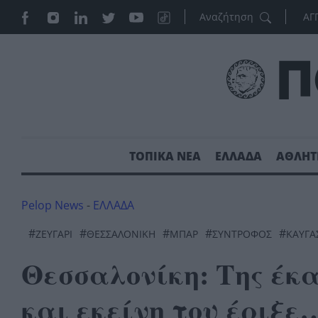
ΑΓ
ΤΟΠΙΚΑ ΝΕΑ
ΕΛΛΑΔΑ
ΑΘΛΗΤ
Pelop News
-
ΕΛΛΑΔΑ
#
#
#
#
#
ΖΕΥΓΆΡΙ
ΘΕΣΣΑΛΟΝΊΚΗ
ΜΠΑΡ
ΣΎΝΤΡΟΦΟΣ
ΚΑΥΓΆ
Θεσσαλονίκη: Της έκ
και εκείνη του έριξε