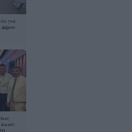
λία για
υ Δήμου
άκος
ιδικούς
ΤΟ