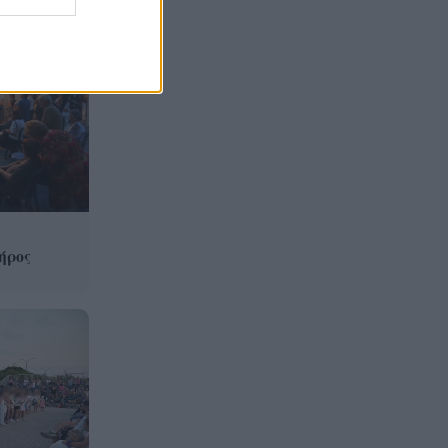
Ιαπωνία, τι εξετάζεται
Παιδικοί σταθμοί ΕΣΠΑ 2026-
12:50
2027: Πότε βγαίνουν τα
προσωρινά αποτελέσματα και
πότε οι ενστάσεις
Η ΑΕ Ροϊτικων απέκτησε
12:44
Φινλανδό «γίγαντα»
Παίκτης της ΑΕΚ ο Μίλαν
12:37
Βίταλης
ήρος