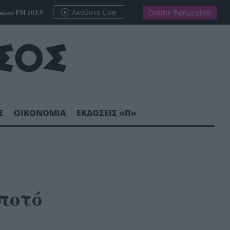
nisos FM 103.9
Ακούστε Live
Online Εφημερίδα
Σ
ΟΙΚΟΝΟΜΙΑ
ΕΚΔΟΣΕΙΣ «Π»
ποτό