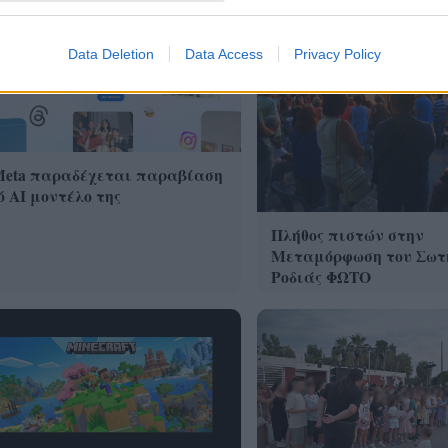
Data Deletion
Data Access
Privacy Policy
Meta παραδέχεται παραβίαση
 AI μοντέλο της
Πλήθος πιστών στην
Μεταμόρφωση του Σωτ
Ροδιάς ΦΩΤΟ