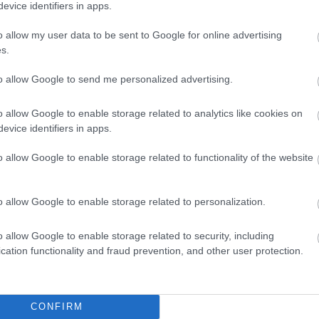
evice identifiers in apps.
o allow my user data to be sent to Google for online advertising
s.
to allow Google to send me personalized advertising.
er
o allow Google to enable storage related to analytics like cookies on
evice identifiers in apps.
o allow Google to enable storage related to functionality of the website
λες τις
ειδήσεις
στο Bing News και το Google News
o allow Google to enable storage related to personalization.
o allow Google to enable storage related to security, including
cation functionality and fraud prevention, and other user protection.
CONFIRM