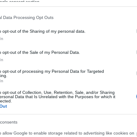
ogle consent section.
ικαστήριο αναβλήθηκε λόγω απουσίας του θύματος και η
l Data Processing Opt Outs
o opt-out of the Sharing of my personal data.
 pelop.gr σε ανοιχτή γραμμή με τον Πολίτη
In
λε παράπονα, καταγγελίες ή ιδέες για τη γειτονιά σου.
o opt-out of the Sale of my Personal Data.
In
to opt-out of processing my Personal Data for Targeted
ing.
In
o opt-out of Collection, Use, Retention, Sale, and/or Sharing
ersonal Data that Is Unrelated with the Purposes for which it
lected.
Out
consents
o allow Google to enable storage related to advertising like cookies on