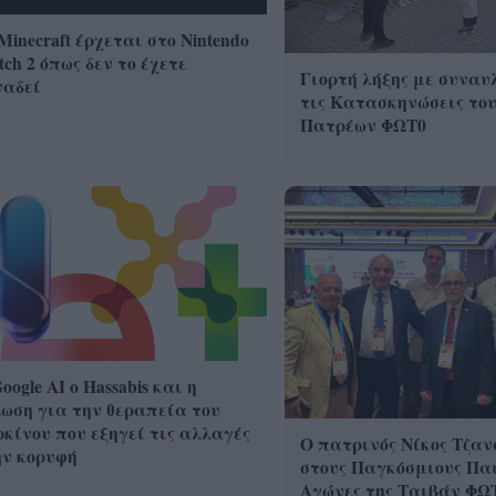
Minecraft έρχεται στο Nintendo
tch 2 όπως δεν το έχετε
Γιορτή λήξης με συναυ
ναδεί
τις Κατασκηνώσεις το
Πατρέων ΦΩΤ0
oogle ΑΙ ο Hassabis και η
ωση για την θεραπεία του
κίνου που εξηγεί τις αλλαγές
Ο πατρινός Νίκος Τζαν
ην κορυφή
στους Παγκόσμιους Πα
Αγώνες της Ταιβάν ΦΩ