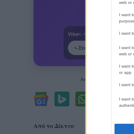
web or d
I want t
purpose
I want 
Viber:
+306909196125
Στείλε μήνυμα στο Vib
I want t
web or d
I want t
or app.
Ακολουθήστε μας για ό
I want t
I want t
authenti
Από το Δίκτυο