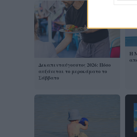
Η 
από
Δεκαπενταύγουστος 2026: Πόσο
αυξάνεται το μεροκάματο το
Σάββατο