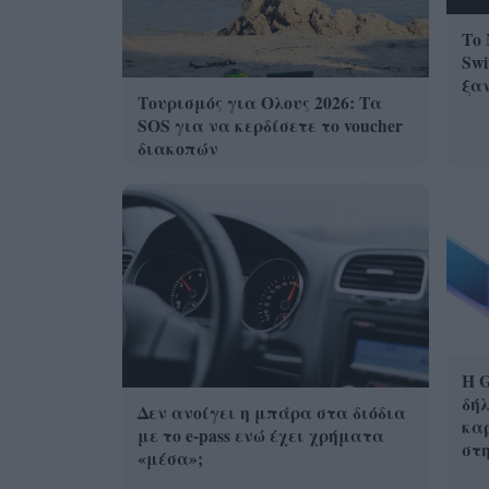
Το 
Swi
ξα
Τουρισμός για Ολους 2026: Τα
SOS για να κερδίσετε το voucher
διακοπών
Η G
δήλ
Δεν ανοίγει η μπάρα στα διόδια
καρ
με το e-pass ενώ έχει χρήματα
στ
«μέσα»;