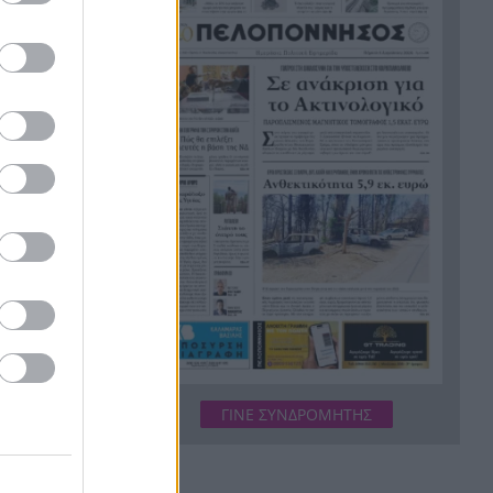
Συγκινητική διάσωση νεαρού
13:18
γύπα που εγκλωβίστηκε σε
φαράγγι στην Κρήτη
Με τραγούδια και χαμόγελα
13:08
ολοκληρώθηκαν οι παιδικές
κατασκηνώσεις του ΚΟΔΗΠ
στην Πάτρα
Δολοφόνησαν διεθνή
13:07
ποδοσφαιριστή στην
Ουγκάντα
Σκιάθος: 39χρονη Βρετανίδα
13:00
κατανάλωσε αλκοόλ με την
ανήλικη κόρη της και
προκάλεσε επεισόδιο στο
ΓΙΝΕ ΣΥΝΔΡΟΜΗΤΗΣ
Κέντρο Υγείας
Η Βόρεια Κορέα εξαπέλυσε
12:54
βλήμα προς τη θάλασσα της