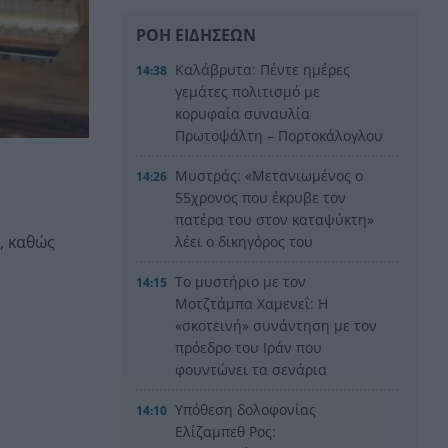
ΡΟΗ ΕΙΔΗΣΕΩΝ
Καλάβρυτα: Πέντε ημέρες
14:38
γεμάτες πολιτισμό με
κορυφαία συναυλία
Πρωτοψάλτη – Πορτοκάλογλου
Μυστράς: «Μετανιωμένος ο
14:26
55χρονος που έκρυβε τον
πατέρα του στον καταψύκτη»
, καθώς
λέει ο δικηγόρος του
Το μυστήριο με τον
14:15
Μοτζτάμπα Χαμενεΐ: Η
«σκοτεινή» συνάντηση με τον
πρόεδρο του Ιράν που
φουντώνει τα σενάρια
Υπόθεση δολοφονίας
14:10
Ελίζαμπεθ Ρος: