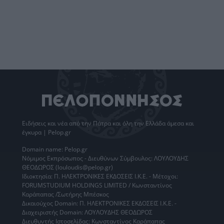
Ειδήσεις
και νέα από την
Πάτρα
και όλη την Ελλάδα άμεσα και
έγκυρα | Pelop.gr
Domain name: Pelop.gr
Νόμιμος Εκπρόσωπος - Διευθύνων Σύμβουλος: ΛΟΥΛΟΥΔΗΣ
ΘΕΟΔΩΡΟΣ (louloudis@pelop.gr)
Ιδιοκτησία: Π. ΗΛΕΚΤΡΟΝΙΚΕΣ ΕΚΔΟΣΕΙΣ Ι.Κ.Ε. - Μέτοχοι:
FORUMSTUDIUM HOLDINGS LIMITED / Κωνσταντίνος
Καράπαπας /Σωτήρης Μπέσκος
Δικαιούχος Domain: Π. ΗΛΕΚΤΡΟΝΙΚΕΣ ΕΚΔΟΣΕΙΣ Ι.Κ.Ε. -
Διαχειριστής Domain: ΛΟΥΛΟΥΔΗΣ ΘΕΟΔΩΡΟΣ
Διευθυντής Ιστοσελίδας: Κωνσταντίνος Καράπαπας