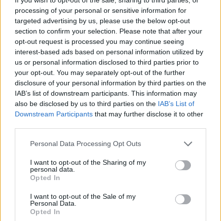
processing of your personal or sensitive information for
targeted advertising by us, please use the below opt-out
section to confirm your selection. Please note that after your
opt-out request is processed you may continue seeing
interest-based ads based on personal information utilized by
us or personal information disclosed to third parties prior to
your opt-out. You may separately opt-out of the further
disclosure of your personal information by third parties on the
IAB’s list of downstream participants. This information may
also be disclosed by us to third parties on the
IAB’s List of
Downstream Participants
that may further disclose it to other
Τουρισμός για Ολους 2026: Τα SOS για να κερδίσετε το
third parties.
voucher διακοπών
Please note that this website/app uses one or more Google
Personal Data Processing Opt Outs
services and may gather and store information including but
not limited to your visit or usage behaviour. You may click to
I want to opt-out of the Sharing of my
personal data.
grant or deny consent to Google and its third-party tags to
Opted In
use your data for below specified purposes in below Google
consent section.
I want to opt-out of the Sale of my
Personal Data.
Opted In