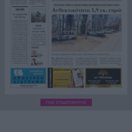
Η ανακοίνωση της ΕΑΠ για Βασιλάκο και
20:00
Μαμάση
Γιατί οδηγήθηκαν στη φυλακή οι οι δύο Ινδοί,
19:48
που κατηγορούνται για τη δολοφονία του
58χρονου ψυχολόγου στο Ναύπλιο, ΒΙΝΤΕΟ
ΓΙΝΕ ΣΥΝΔΡΟΜΗΤΗΣ