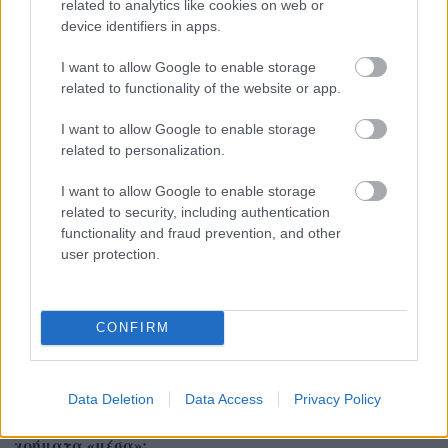
related to analytics like cookies on web or
device identifiers in apps.
Η εορτή της Μεταμόρφωσης στον Ψαθόπυργο ΦΩΤΟ
I want to allow Google to enable storage
related to functionality of the website or app.
I want to allow Google to enable storage
related to personalization.
I want to allow Google to enable storage
related to security, including authentication
functionality and fraud prevention, and other
user protection.
CONFIRM
Data Deletion
Data Access
Privacy Policy
Δεν ανοίγει η μπάρα στα διόδια με το e-pass ενώ έχει
χρήματα «μέσα»;