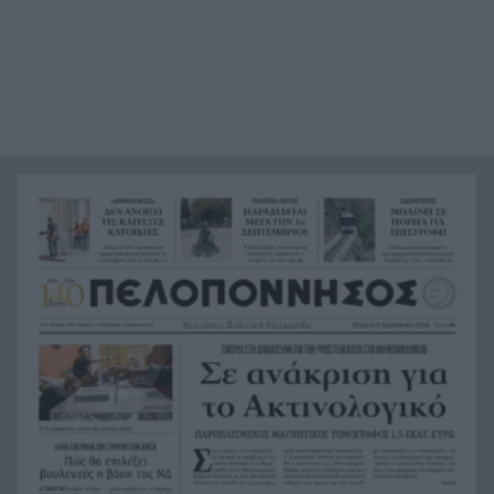
Άρτα: Συνελήφθησαν ο διευθυντής κι ο τεχνικός
21:24
ασφαλείας του ΔΕΔΔΗΕ
Τραγικό περιστατικό, τράκαρε με αγριογούρουνο
21:12
στη Β. Εύβοια και έχασε τη ζωή του
Αλλάζουν τα πάντα στη Δανία λόγω της
21:00
τεχνικής νοημοσύνης, οι μαθητές θα
παρουσιάσουν προφορικά τις εργασίες τους
Το τελευταίο «αντίο» στην τελετή αποτέφρωσης
20:36
του συντονιστή που σκοτώθηκε μετά τη
σύγκρουση ελικοπτέρων στην Ψάθα, ΦΩΤΟ
Στιγμές αγωνίας και θρίλερ στο Αίγιο: Οδηγός
20:24
λεωφορείου έχασε τις αισθήσεις του και τη ζωή
του! ΦΩΤΟ
Κόκκινα τα 118 κτίρια στις 325 αυτοψίες των
20:12
πληγεισών περιοχών από τις καταστροφικές
πυρκαγιές