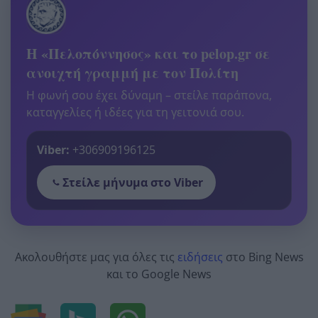
Η «Πελοπόννησος» και το pelop.gr σε
ανοιχτή γραμμή με τον Πολίτη
Η φωνή σου έχει δύναμη – στείλε παράπονα,
καταγγελίες ή ιδέες για τη γειτονιά σου.
Viber:
+306909196125
Στείλε μήνυμα στο Viber
Ακολουθήστε μας για όλες τις
ειδήσεις
στο Bing News
και το Google News