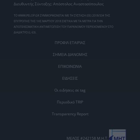
Διευθυντής Σύνταξης: Απόστολος Αναστασόπουλος
ΤΟ WWW.PELOP.GR ΣΥΜΜΟΡΦΩΝΕΤΑΙ ΜΕ ΤΗ ΣΥΣΤΑΣΗ (ΕΕ) 2018/334 ΤΗΣ
ΕΠΙΤΡΟΠΗΣ ΤΗΣ 1ΗΣ ΜΑΡΤΙΟΥ 2018 ΣΧΕΤΙΚΑ ΜΕ ΤΑ ΜΕΤΡΑ ΓΙΑ ΤΗΝ
ΑΠΟΤΕΛΕΣΜΑΤΙΚΗ ΑΝΤΙΜΕΤΩΠΙΣΗ ΤΟΥ ΠΑΡΑΝΟΜΟΥ ΠΕΡΙΕΧΟΜΕΝΟΥ ΣΤΟ
ΔΙΑΔΙΚΤΥΟ (L 63).
ΠΡΟΦΙΛ ΕΤΑΙΡΙΑΣ
ΣΗΜΕΙΑ ΔΙΑΝΟΜΗΣ
ΕΠΙΚΟΙΝΩΝΙΑ
ΕΙΔΗΣΕΙΣ
Οι ειδήσεις σε tag
Περιοδικό TRIP
Transparency Report
ΜΕΛΟΣ #242158 Μ.Η.Τ.