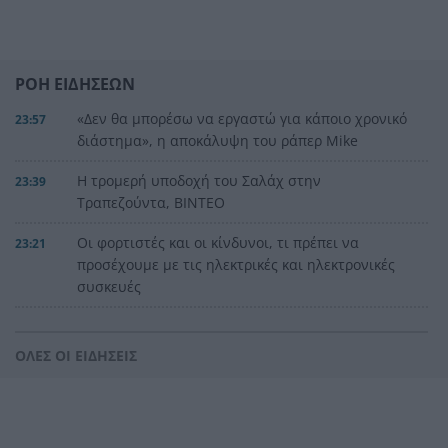
ΡΟΗ ΕΙΔΗΣΕΩΝ
«Δεν θα μπορέσω να εργαστώ για κάποιο χρονικό
23:57
διάστημα», η αποκάλυψη του ράπερ Mike
Η τρομερή υποδοχή του Σαλάχ στην
23:39
Τραπεζούντα, ΒΙΝΤΕΟ
Οι φορτιστές και οι κίνδυνοι, τι πρέπει να
23:21
προσέχουμε με τις ηλεκτρικές και ηλεκτρονικές
συσκευές
Στην Αθήνα η 46χρονη που κατηγορείται για
23:02
συμμετοχή στην τραγωδία της Marfin
ΟΛΕΣ ΟΙ ΕΙΔΗΣΕΙΣ
Ο ΠΑΟΚ τα έκανε θάλασσα και τώρα τρέχει
22:56
Έρχονται νέα 40άρια, αλλά και ισχυρά μελτέμια
22:48