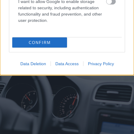
I want to allow Google to enable storage
related to security, including authentication
functionality and fraud prevention, and other
user protection.
CONFIRM
Η εορτή της Μεταμόρφωσης στον Ψαθόπυργο ΦΩΤΟ
Data Deletion
Data Access
Privacy Policy