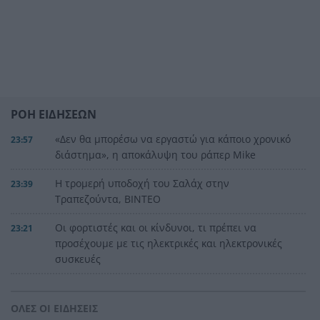
ΡΟΗ ΕΙΔΗΣΕΩΝ
«Δεν θα μπορέσω να εργαστώ για κάποιο χρονικό
23:57
διάστημα», η αποκάλυψη του ράπερ Mike
Η τρομερή υποδοχή του Σαλάχ στην
23:39
Τραπεζούντα, ΒΙΝΤΕΟ
Οι φορτιστές και οι κίνδυνοι, τι πρέπει να
23:21
προσέχουμε με τις ηλεκτρικές και ηλεκτρονικές
συσκευές
Στην Αθήνα η 46χρονη που κατηγορείται για
23:02
συμμετοχή στην τραγωδία της Marfin
ΟΛΕΣ ΟΙ ΕΙΔΗΣΕΙΣ