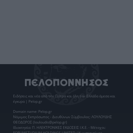
Ειδήσεις
και νέα από την
Πάτρα
και όλη την Ελλάδα άμεσα και
έγκυρα | Pelop.gr
Domain name: Pelop.gr
Νόμιμος Εκπρόσωπος - Διευθύνων Σύμβουλος: ΛΟΥΛΟΥΔΗΣ
ΘΕΟΔΩΡΟΣ (louloudis@pelop.gr)
Ιδιοκτησία: Π. ΗΛΕΚΤΡΟΝΙΚΕΣ ΕΚΔΟΣΕΙΣ Ι.Κ.Ε. - Μέτοχοι:
FORUMSTUDIUM HOLDINGS LIMITED / Κωνσταντίνος