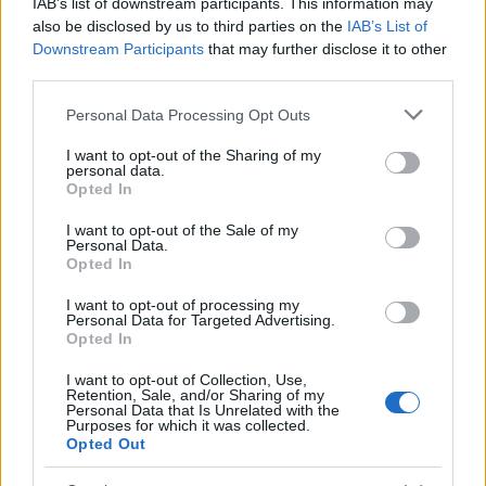
IAB’s list of downstream participants. This information may
also be disclosed by us to third parties on the
IAB’s List of
Downstream Participants
that may further disclose it to other
third parties.
Please note that this website/app uses one or more Google
Personal Data Processing Opt Outs
services and may gather and store information including but
not limited to your visit or usage behaviour. You may click to
I want to opt-out of the Sharing of my
personal data.
grant or deny consent to Google and its third-party tags to
Opted In
use your data for below specified purposes in below Google
consent section.
I want to opt-out of the Sale of my
Personal Data.
Opted In
I want to opt-out of processing my
Personal Data for Targeted Advertising.
Τουρισμός για Ολους 2026: Τα SOS για να κερδίσετε το
Opted In
voucher διακοπών
I want to opt-out of Collection, Use,
Retention, Sale, and/or Sharing of my
Personal Data that Is Unrelated with the
Purposes for which it was collected.
Opted Out