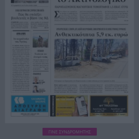
Κόκκινα τα 118 κτίρια στις 325 αυτοψίες των
20:12
πληγεισών περιοχών από τις καταστροφικές
πυρκαγιές
Η ανακοίνωση της ΕΑΠ για Βασιλάκο και
20:00
Μαμάση
Γιατί οδηγήθηκαν στη φυλακή οι οι δύο Ινδοί,
19:48
που κατηγορούνται για τη δολοφονία του
58χρονου ψυχολόγου στο Ναύπλιο, ΒΙΝΤΕΟ
ΓΙΝΕ ΣΥΝΔΡΟΜΗΤΗΣ