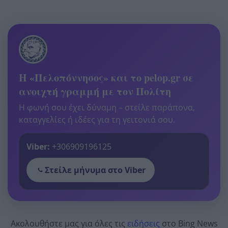
Η «Πελοπόννησος» και το pelop.gr σε
ανοιχτή γραμμή με τον Πολίτη
Η φωνή σου έχει δύναμη – στείλε παράπονα,
καταγγελίες ή ιδέες για τη γειτονιά σου.
Viber:
+306909196125
Στείλε μήνυμα στο Viber
Ακολουθήστε μας για όλες τις
ειδήσεις
στο Bing News