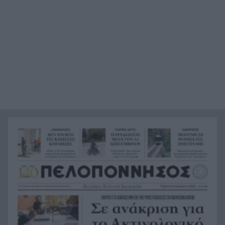
Ο καύσωνας λιώνει τους Σλοβάκους, ρεκόρ με
21:36
42,2 βαθμούς Κελσίου
Άρτα: Συνελήφθησαν ο διευθυντής κι ο τεχνικός
21:24
ασφαλείας του ΔΕΔΔΗΕ
Τραγικό περιστατικό, τράκαρε με αγριογούρουνο
21:12
στη Β. Εύβοια και έχασε τη ζωή του
Αλλάζουν τα πάντα στη Δανία λόγω της
21:00
τεχνικής νοημοσύνης, οι μαθητές θα
παρουσιάσουν προφορικά τις εργασίες τους
Το τελευταίο «αντίο» στην τελετή αποτέφρωσης
20:36
του συντονιστή που σκοτώθηκε μετά τη
σύγκρουση ελικοπτέρων στην Ψάθα, ΦΩΤΟ
Στιγμές αγωνίας και θρίλερ στο Αίγιο: Οδηγός
20:24
λεωφορείου έχασε τις αισθήσεις του και τη ζωή
του! ΦΩΤΟ