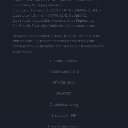
Καράπαπας /Σωτήρης Μπέσκος
Δικαιούχος Domain: Π. ΗΛΕΚΤΡΟΝΙΚΕΣ ΕΚΔΟΣΕΙΣ Ι.Κ.Ε. -
Διαχειριστής Domain: ΛΟΥΛΟΥΔΗΣ ΘΕΟΔΩΡΟΣ
Διευθυντής Ιστοσελίδας: Κωνσταντίνος Καράπαπας
Διευθυντής Σύνταξης: Απόστολος Αναστασόπουλος
ΤΟ WWW.PELOP.GR ΣΥΜΜΟΡΦΩΝΕΤΑΙ ΜΕ ΤΗ ΣΥΣΤΑΣΗ (ΕΕ) 2018/334 ΤΗΣ
ΕΠΙΤΡΟΠΗΣ ΤΗΣ 1ΗΣ ΜΑΡΤΙΟΥ 2018 ΣΧΕΤΙΚΑ ΜΕ ΤΑ ΜΕΤΡΑ ΓΙΑ ΤΗΝ
ΑΠΟΤΕΛΕΣΜΑΤΙΚΗ ΑΝΤΙΜΕΤΩΠΙΣΗ ΤΟΥ ΠΑΡΑΝΟΜΟΥ ΠΕΡΙΕΧΟΜΕΝΟΥ ΣΤΟ
ΔΙΑΔΙΚΤΥΟ (L 63).
ΠΡΟΦΙΛ ΕΤΑΙΡΙΑΣ
ΣΗΜΕΙΑ ΔΙΑΝΟΜΗΣ
ΕΠΙΚΟΙΝΩΝΙΑ
ΕΙΔΗΣΕΙΣ
Οι ειδήσεις σε tag
Περιοδικό TRIP
Transparency Report