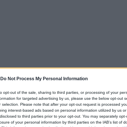
λοκαίρι από άλλη εποχή
-
Do Not Process My Personal Information
υσιάζονται στο συνέδριο της Αμερικανικής Εταιρείας Δια
στην καθημερινή διατροφή θα μπορούσε να χρησιμεύσει ω
to opt-out of the sale, sharing to third parties, or processing of your per
τη μείωση του κινδύνου χρόνιων ασθενειών.
formation for targeted advertising by us, please use the below opt-out s
r selection. Please note that after your opt-out request is processed y
ήτη
eing interest-based ads based on personal information utilized by us or
disclosed to third parties prior to your opt-out. You may separately opt-
ων περιέλαβε 72 ενήλικες με προδιαβήτη, μια κατάσταση π
losure of your personal information by third parties on the IAB’s list of