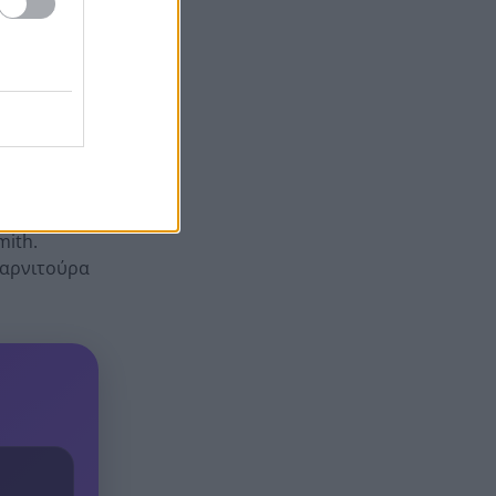
ι την υγεία
πότε οι ενστάσεις
γείας.
Η ΑΕ Ροϊτικων απέκτησε
12:44
Φινλανδό «γίγαντα»
να,
Παίκτης της ΑΕΚ ο Μίλαν
12:37
 του.
Βίταλης
όν.
Στον ανακριτή οι δύο
12:31
τικό τρόπο
κατηγορούμενοι για τη
mith.
δολοφονία του ψυχολόγου στο
γαρνιτούρα
Ναύπλιο