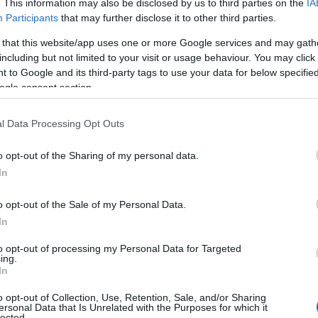
σμό των λιπιδίων και χρόνια φλεγμονή χαμηλού βαθμού -
. This information may also be disclosed by us to third parties on the
IA
Participants
that may further disclose it to other third parties.
αγγειακών νοσημάτων και διαβήτη τύπου 2. Ειδικότερα, οι
ες: μία κατανάλωνε καθημερινά ένα φλιτζάνι ρεβίθια, η δ
 that this website/app uses one or more Google services and may gath
 ως ομάδα ελέγχου -ρύζι.
including but not limited to your visit or usage behaviour. You may click 
 to Google and its third-party tags to use your data for below specifi
ε σημαντική μείωση στα επίπεδα ολικής χοληστερόλης, α
ogle consent section.
έλος των 12 εβδομάδων.
l Data Processing Opt Outs
o opt-out of the Sharing of my personal data.
In
o opt-out of the Sale of my Personal Data.
In
to opt-out of processing my Personal Data for Targeted
ing.
In
o opt-out of Collection, Use, Retention, Sale, and/or Sharing
ersonal Data that Is Unrelated with the Purposes for which it
lected.