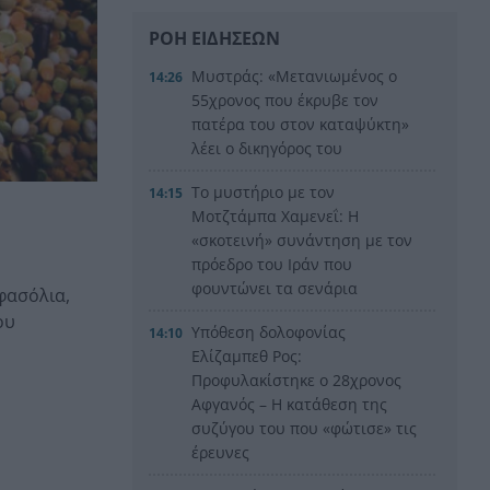
ΡΟΗ ΕΙΔΗΣΕΩΝ
Μυστράς: «Μετανιωμένος ο
14:26
55χρονος που έκρυβε τον
πατέρα του στον καταψύκτη»
λέει ο δικηγόρος του
Το μυστήριο με τον
14:15
Μοτζτάμπα Χαμενεΐ: Η
«σκοτεινή» συνάντηση με τον
πρόεδρο του Ιράν που
φουντώνει τα σενάρια
φασόλια,
ου
Υπόθεση δολοφονίας
14:10
Ελίζαμπεθ Ρος:
Προφυλακίστηκε ο 28χρονος
Αφγανός – Η κατάθεση της
συζύγου του που «φώτισε» τις
έρευνες