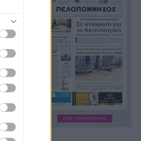
ολοκληρώθηκαν οι παιδικές
κατασκηνώσεις του ΚΟΔΗΠ
στην Πάτρα
ας
Δολοφόνησαν διεθνή
 1,88 pg/mL
13:07
ποδοσφαιριστή στην
Ουγκάντα
γονός που
ν
Σκιάθος: 39χρονη Βρετανίδα
13:00
κατανάλωσε αλκοόλ με την
ανήλικη κόρη της και
προκάλεσε επεισόδιο στο
ι μια
Κέντρο Υγείας
ικές
 δήλωσε η
Η Βόρεια Κορέα εξαπέλυσε
12:54
ούν για την
βλήμα προς τη θάλασσα της
Ιαπωνία, τι εξετάζεται
υ
ΓΙΝΕ ΣΥΝΔΡΟΜΗΤΗΣ
Παιδικοί σταθμοί ΕΣΠΑ 2026-
12:50
2027: Πότε βγαίνουν τα
ton-
προσωρινά αποτελέσματα και