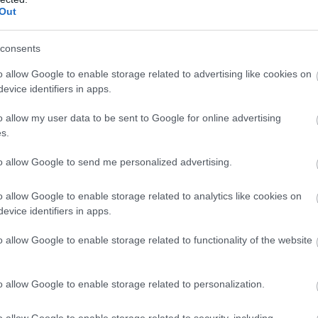
Out
consents
ντική μείωση στα επίπεδα της ιντερλευκίνης-6 (IL-6), μι
λεγμονής. Συγκεκριμένα, τα επίπεδα μειώθηκαν από 2,57 σε
o allow Google to enable storage related to advertising like cookies on
evice identifiers in apps.
επίπεδα σακχάρου στο αίμα ή στην ανοχή στη γλυκόζη, γε
o allow my user data to be sent to Google for online advertising
α λιπίδια και στη φλεγμονή -δύο κρίσιμους δείκτες για τη
s.
οδιαβήτη.
to allow Google to send me personalized advertising.
κατανάλωση φασολιών σε ενήλικες με προδιαβήτη αλλά είνα
o allow Google to enable storage related to analytics like cookies on
ρα πλούσια σε φυτικές ίνες, φυτικές πρωτεΐνες και βιοδραστ
evice identifiers in apps.
τη σύσταση και λειτουργία του εντερικού μικροβιώματος»,
νστιτούτου. «Τα ευρήματα θα μπορούσαν να χρησιμοποιηθ
o allow Google to enable storage related to functionality of the website
κλινικών ιατρών ή των προγραμμάτων δημόσιας υγείας πο
κών παθήσεων και του διαβήτη».
o allow Google to enable storage related to personalization.
πικεφαλής τον Δρ. Indika Edirisinghe και την Δρ. Britt Bur
o allow Google to enable storage related to security, including