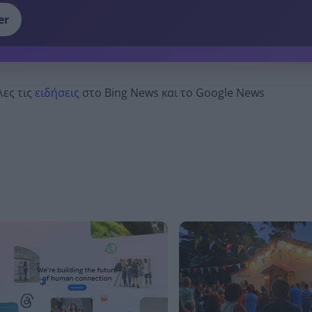
er
λες τις
ειδήσεις
στο Bing News και το Google News