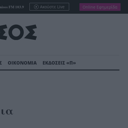
nisos FM 103.9
Ακούστε Live
Online Εφημερίδα
Σ
ΟΙΚΟΝΟΜΙΑ
ΕΚΔΟΣΕΙΣ «Π»
ρια