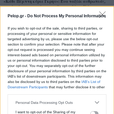
«Κάθε Πέμπτη κύριε Γκρην»: Ένα ταξίδι ανθρωπιάς,
αποδοχής και συγκίνησης – Ο σκηνοθέτης Κώστας
Γάκης στο Patrapress
Pelop.gr -
Do Not Process My Personal Information
If you wish to opt-out of the sale, sharing to third parties, or
processing of your personal or sensitive information for
targeted advertising by us, please use the below opt-out
section to confirm your selection. Please note that after your
opt-out request is processed you may continue seeing
interest-based ads based on personal information utilized by
us or personal information disclosed to third parties prior to
your opt-out. You may separately opt-out of the further
disclosure of your personal information by third parties on the
IAB’s list of downstream participants. This information may
also be disclosed by us to third parties on the
IAB’s List of
Downstream Participants
that may further disclose it to other
third parties.
Τι σημαίνουν οι καφέ άκρες στα φυτά – Το λάθος με το
Please note that this website/app uses one or more Google
Personal Data Processing Opt Outs
πότισμα
services and may gather and store information including but
not limited to your visit or usage behaviour. You may click to
I want to opt-out of the Sharing of my