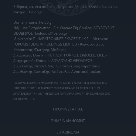
Ειδήσεις
και νέα από την
Πάτρα
και όλη την Ελλάδα άμεσα και
έγκυρα | Pelop.gr
Domain name: Pelop.gr
Νόμιμος Εκπρόσωπος - Διευθύνων Σύμβουλος: ΛΟΥΛΟΥΔΗΣ
ΘΕΟΔΩΡΟΣ (louloudis@pelop.gr)
Ιδιοκτησία: Π. ΗΛΕΚΤΡΟΝΙΚΕΣ ΕΚΔΟΣΕΙΣ Ι.Κ.Ε. - Μέτοχοι:
FORUMSTUDIUM HOLDINGS LIMITED / Κωνσταντίνος
Καράπαπας /Σωτήρης Μπέσκος
Δικαιούχος Domain: Π. ΗΛΕΚΤΡΟΝΙΚΕΣ ΕΚΔΟΣΕΙΣ Ι.Κ.Ε. -
Διαχειριστής Domain: ΛΟΥΛΟΥΔΗΣ ΘΕΟΔΩΡΟΣ
Διευθυντής Ιστοσελίδας: Κωνσταντίνος Καράπαπας
Διευθυντής Σύνταξης: Απόστολος Αναστασόπουλος
ΤΟ WWW.PELOP.GR ΣΥΜΜΟΡΦΩΝΕΤΑΙ ΜΕ ΤΗ ΣΥΣΤΑΣΗ (ΕΕ) 2018/334 ΤΗΣ
ΕΠΙΤΡΟΠΗΣ ΤΗΣ 1ΗΣ ΜΑΡΤΙΟΥ 2018 ΣΧΕΤΙΚΑ ΜΕ ΤΑ ΜΕΤΡΑ ΓΙΑ ΤΗΝ
ΑΠΟΤΕΛΕΣΜΑΤΙΚΗ ΑΝΤΙΜΕΤΩΠΙΣΗ ΤΟΥ ΠΑΡΑΝΟΜΟΥ ΠΕΡΙΕΧΟΜΕΝΟΥ ΣΤΟ
ΔΙΑΔΙΚΤΥΟ (L 63).
ΠΡΟΦΙΛ ΕΤΑΙΡΙΑΣ
ΣΗΜΕΙΑ ΔΙΑΝΟΜΗΣ
ΕΠΙΚΟΙΝΩΝΙΑ