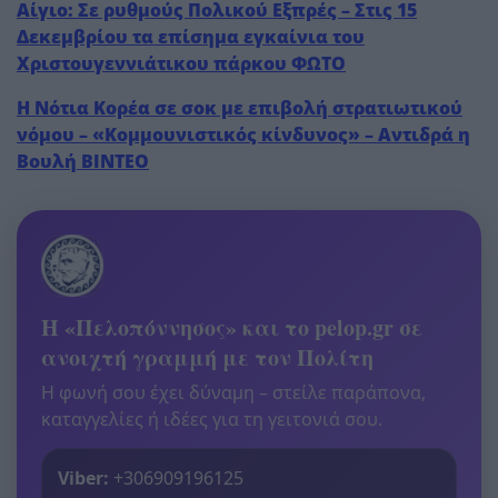
Αίγιο: Σε ρυθμούς Πολικού Εξπρές – Στις 15
Δεκεμβρίου τα επίσημα εγκαίνια του
Χριστουγεννιάτικου πάρκου ΦΩΤΟ
Η Νότια Κορέα σε σοκ με επιβολή στρατιωτικού
νόμου – «Κομμουνιστικός κίνδυνος» – Αντιδρά η
Βουλή ΒΙΝΤΕΟ
Η «Πελοπόννησος» και το pelop.gr σε
ανοιχτή γραμμή με τον Πολίτη
Η φωνή σου έχει δύναμη – στείλε παράπονα,
καταγγελίες ή ιδέες για τη γειτονιά σου.
Viber:
+306909196125