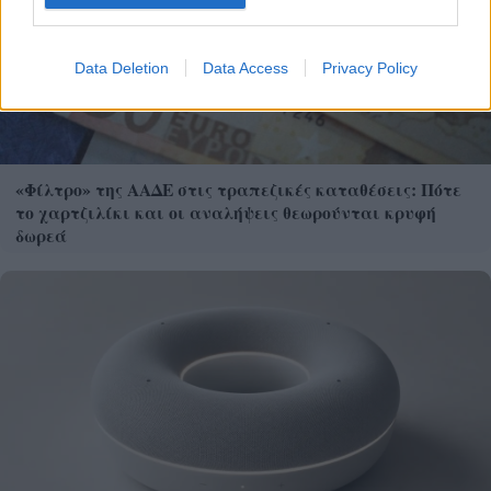
Data Deletion
Data Access
Privacy Policy
«Φίλτρο» της ΑΑΔΕ στις τραπεζικές καταθέσεις: Πότε
το χαρτζιλίκι και οι αναλήψεις θεωρούνται κρυφή
δωρεά