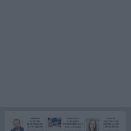
Δεν έκλεισες ακόμα διακοπές; 5 μέρη δίπλα στη
16:16
θάλασσα όπου αξίζει να ψάξεις δωμάτιο τώρα
Ποια προβλήματα αναδεικνύει μελέτη για τον
16:00
βιώσιμο τουρισμό στην Πάτρα
Μυστράς: Καταδικάστηκε σε 11 μήνες με
15:58
αναστολή ο 55χρονος που έκρυβε τη σορό του
πατέρα του σε καταψύκτη
Πόσο κοστίζει να φύγει μια οικογένεια διακοπές:
15:49
Καύσιμα, διόδια και ακτοπλοϊκά στη ζυγαριά
Αυτός είναι ο λόγος που τα Καλάβρυτα δεν είναι
15:47
μόνο χειμερινός προορισμός
«Επίθεση στον έναν, επίθεση σε όλους»: Η
15:38
συμφωνία που υπέγραψαν Τουρκία, Σαουδική
Αραβία και Πακιστάν
Κορυφώνεται η έξοδος του Αυγούστου: Πάνω
15:24
από 129.000 επιβάτες αναχωρούν από τα