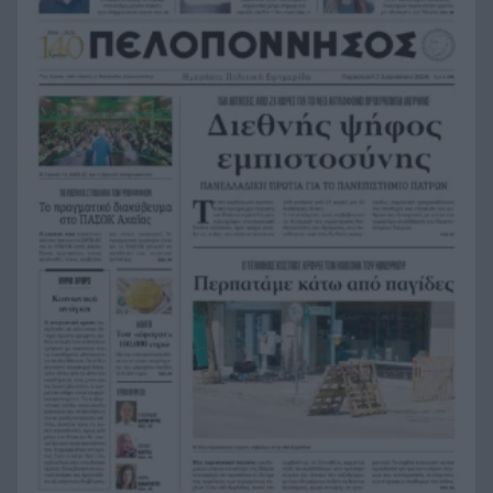
λιμάνια της Αττικής
Άδανα: Βγήκαν τα όπλα για ένα χρέος – Το
15:22
βίντεο από τη φονική συμπλοκή σε γραφείο
ενοικιάσεων
Το φαινόμενο της Ιδρυματοποίησης
15:16
Ισπανία: Το κύκλωμα των 24 εκατ. ευρώ –
15:15
Ναρκωτικά στο ένα δρομολόγιο, μετανάστες
στην επιστροφή
Πανεπιστήμιο Πατρών: 168 αιτήσεις από 23
15:06
χώρες για το αγγλόφωνο Ιατρικό Τμήμα
«Πράσινο φως» για την οριστική θωράκιση του
14:59
Οδοντωτού: Η Περιφέρεια Δυτικής Ελλάδας
διαθέτει 1,86 εκατ. ευρώ για την μελέτη
επαναλειτουργίας του ιστορικού σιδηρόδρομου