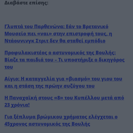
Διαβάστε
επίσης
:
Γλυπτά του Παρθενώνα: Εάν το Βρετανικό
Μουσείο πει «ναι» στην επιστροφή τους, η
Ντάουνινγκ Στριτ δεν θα σταθεί εμπόδιο
Προφυλακιστέος ο αστυνομικός της Βουλής:
Βίαζε τα παιδιά του – Τι υποστήριξε ο δικηγόρος
του
Αίγιο: Η καταγγελία για «βιασμό» του γιου του
και η στάση της πρώην συζύγου του
Η Παναχαϊκή στους «8» του Κυπέλλου μετά από
23 χρόνια!
Για ξέπλυμα βρώμικου χρήματος ελέγχεται ο
45χρονος αστυνομικός της Βουλής