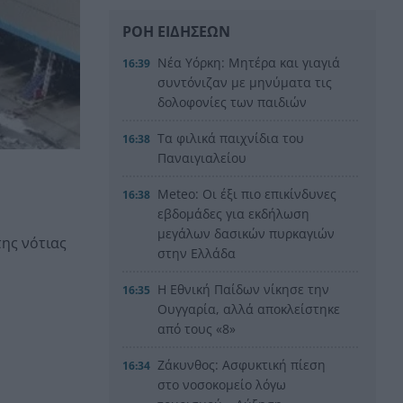
ΡΟΗ ΕΙΔΗΣΕΩΝ
Νέα Υόρκη: Μητέρα και γιαγιά
16:39
συντόνιζαν με μηνύματα τις
δολοφονίες των παιδιών
Tα φιλικά παιχνίδια του
16:38
Παναιγιαλείου
Meteo: Οι έξι πιο επικίνδυνες
16:38
εβδομάδες για εκδήλωση
μεγάλων δασικών πυρκαγιών
ης νότιας
στην Ελλάδα
Η Εθνική Παίδων νίκησε την
16:35
Ουγγαρία, αλλά αποκλείστηκε
από τους «8»
Ζάκυνθος: Ασφυκτική πίεση
16:34
στο νοσοκομείο λόγω