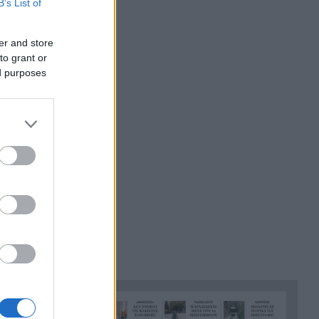
B’s List of
Ξεμπλοκάρει η επανέναρξη
16:00
του Οδοντωτού; Θα
er and store
απαιτηθούν έργα άνω των 5
to grant or
εκατ. ευρώ
ed purposes
Τρως αυτά το καλοκαίρι; Γιατί
15:48
μπορεί να γεμίσει το δέρμα
σου σπυράκια και ερεθισμούς
Η Αριάνα Γκράντε πατά
15:38
«παύση»: Τι είπε για τα σχόλια
γύρω από το σώμα της
Το Μουσείο Αλατος
15:30
υποδέχεται την «ασπρόμαυρη
μαγεία» του Αλιάγα
Τουρισμός για όλους: Σήμερα
15:29
η σειρά για ΑΦΜ που λήγουν
σε 3 και 4