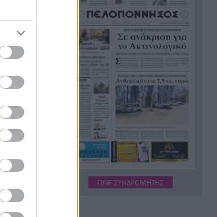
ς έπεσε
Αχαΐα: Αντιπλημμυρική
15:22
των
θωράκιση 5 εκατ. ευρώ σε
Πείρο και Παραπείρο με
υπογραφή Φαρμάκη
Μόναχο: Ισόβια στον οδηγό
15:21
ό τα
που έριξε το αυτοκίνητο σε
διαδήλωση και σκότωσε
μητέρα και παιδί
τα
Κανένα μεγάλο αστικό κέντρο
15:12
εκτός συναγερμού: Η Ιταλία
λαίου, ότι
αντιμέτωπη με 40°C και
 είχε
τέσσερις νεκρούς
HELLENiQ ENERGY:
15:08
Αποτελέσματα Β’ Τριμήνου / Α’
Εξαμήνου 2026
ΓΙΝΕ ΣΥΝΔΡΟΜΗΤΗΣ
Ο πόλεμος του Τραμπ χάνει
15:04
τους Αμερικανούς: Μόλις 35%