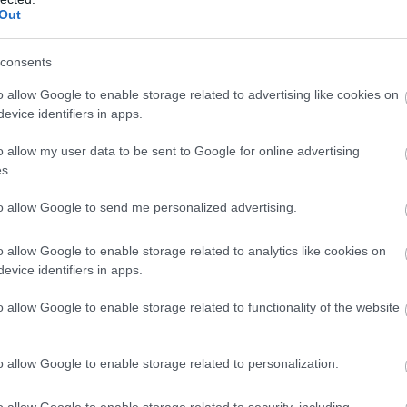
νας 47χρονος εργάτης αρχικά τραυματίστηκε σοβαρά καθώ
Out
Μεταφέρθηκε στο Νοσοκομείο, αλλά παρά τις προσπάθειες 
consents
α ταξίδια, τι αλλάζει στα εισιτήρια
o allow Google to enable storage related to advertising like cookies on
evice identifiers in apps.
το εργοστάσιο μετά την έκρηξη αντιμετωπίστηκε αρχικά απ
ια κλήθηκαν ισχυρές δυνάμεις της Πυροσβεστικής.
o allow my user data to be sent to Google for online advertising
s.
σταση απομακρύνθηκαν από την περιοχή, ορισμένα τμήμα
ς των φλογών συνεχίζονται.
to allow Google to send me personalized advertising.
εσης παρεμποδίστηκαν από εύφλεκτα υλικά στα σιλό πετρε
o allow Google to enable storage related to analytics like cookies on
ν εγκατάσταση ήταν ορατός από χιλιόμετρα μακριά και ότι
evice identifiers in apps.
o allow Google to enable storage related to functionality of the website
 pelop.gr σε ανοιχτή γραμμή με τον Πολίτη
o allow Google to enable storage related to personalization.
λε παράπονα, καταγγελίες ή ιδέες για τη γειτονιά σου.
o allow Google to enable storage related to security, including