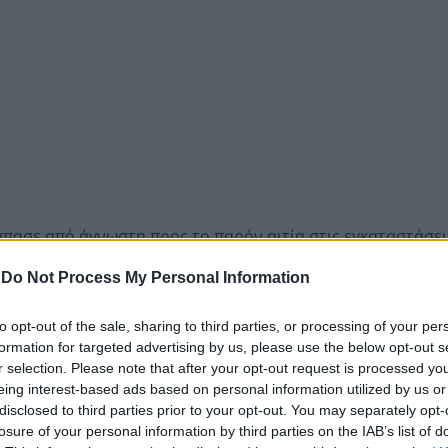
σπασε από άγνωστη προς το παρόν αιτία στις εγκαταστάσει
Καζανλί της επαρχίας Ακντενίζ και στη συνέχεια σημειώθη
-
Do Not Process My Personal Information
ύου φαίνεται η μεγάλη πυρκαγιά που καίει στις δεξαμενές 
to opt-out of the sale, sharing to third parties, or processing of your per
.
formation for targeted advertising by us, please use the below opt-out s
r selection. Please note that after your opt-out request is processed y
da çıkan yangında bir işçi hayatını kaybetti.
eing interest-based ads based on personal information utilized by us or
disclosed to third parties prior to your opt-out. You may separately opt-
rildi.
https://t.co/sMCmrPWzmv
pic.twitter.com/yLKVqAlgw
losure of your personal information by third parties on the IAB’s list of