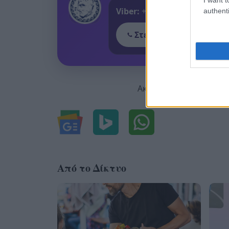
Viber:
+306909196125
authenti
Στείλε μήνυμα στο Vib
Ακολουθήστε μας για ό
Από το Δίκτυο