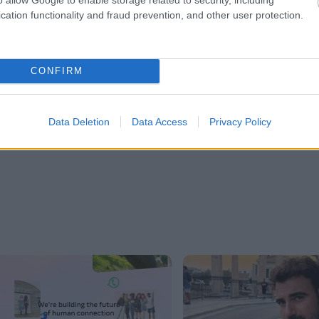
cation functionality and fraud prevention, and other user protection.
er
CONFIRM
λες τις
ειδήσεις
στο Bing News και το Google News
Data Deletion
Data Access
Privacy Policy