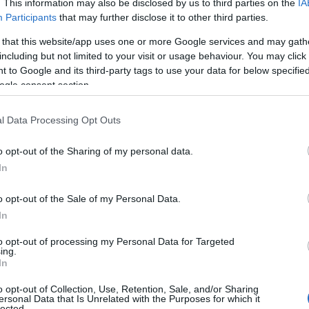
. This information may also be disclosed by us to third parties on the
IA
Participants
that may further disclose it to other third parties.
 that this website/app uses one or more Google services and may gath
including but not limited to your visit or usage behaviour. You may click 
 to Google and its third-party tags to use your data for below specifi
ogle consent section.
l Data Processing Opt Outs
o opt-out of the Sharing of my personal data.
In
o opt-out of the Sale of my Personal Data.
In
to opt-out of processing my Personal Data for Targeted
ing.
In
o opt-out of Collection, Use, Retention, Sale, and/or Sharing
ersonal Data that Is Unrelated with the Purposes for which it
lected.