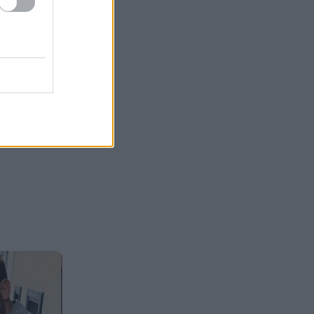
τον στηρίζει
Πάτρα: Επιτέλους παραδίδεται
15:02
η πλατεία Ολγας – Πότε θα
είναι έτοιμη ΦΩΤΟ