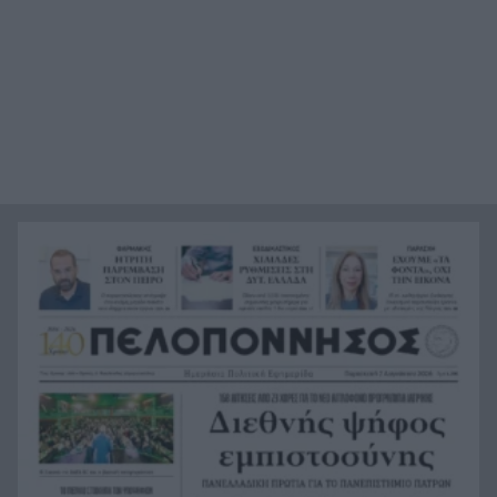
«Πιστεύαμε ότι δεν θα βγούμε ζωντανοί από το
21:36
αεροπλάνο. Ένα κομμάτι του προσώπου του
ήταν σαν πλαστελίνη»
Τραμπ: Δεν σταματά στο «μπλόκο» του
21:24
Ανωτάτου Δικαστηρίου, θέλει να απολύσει ξανά
την κυβερνήτρια της Fed Λίζα Κουκ
Η μεγάλη ιστορία του παπαγάλου που κλάπηκε
21:12
το 2017 και βρέθηκε μετά από 9 χρόνια
Φρίκη στην Κρήτη: Τουρίστας ρωτούσε πόσο να
21:00
πληρώσει για να ασελγήσει σε 10χρονο κορίτσι
Πιάστηκε στα πράσα με 106 συσκευασίες χασίς
20:49
σε προαύλιο σχολείου στο Μαρούσι
Μαγνησία: «Aκυβέρνητο» φορτηγό έκοψε στύλο
20:39
ηλεκτροδότησης και προσέκρουσε σε
πολυκατοικία