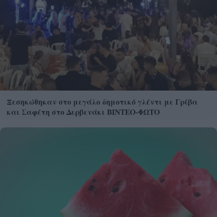
Ξεσηκώθηκαν στο μεγάλο δημοτικό γλέντι με Γρίβα
και Σαφέτη στο Δερβενάκι ΒΙΝΤΕΟ-ΦΩΤΟ