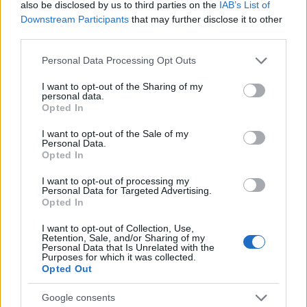
Συγκινητική συνάντηση στο Πανεπιστημιακό Γενικό
also be disclosed by us to third parties on the
IAB’s List of
Νοσοκομείο Πατρών ΦΩΤΟ
Downstream Participants
that may further disclose it to other
third parties.
Please note that this website/app uses one or more Google
Personal Data Processing Opt Outs
services and may gather and store information including but
not limited to your visit or usage behaviour. You may click to
I want to opt-out of the Sharing of my
personal data.
grant or deny consent to Google and its third-party tags to
Opted In
use your data for below specified purposes in below Google
consent section.
I want to opt-out of the Sale of my
Personal Data.
Opted In
I want to opt-out of processing my
Personal Data for Targeted Advertising.
Opted In
I want to opt-out of Collection, Use,
Retention, Sale, and/or Sharing of my
Personal Data that Is Unrelated with the
Purposes for which it was collected.
Τι σημαίνουν οι καφέ άκρες στα φυτά – Το λάθος με το
Opted Out
πότισμα
Google consents