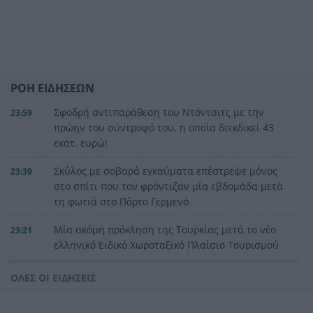
ΡΟΗ ΕΙΔΗΣΕΩΝ
Σφοδρή αντιπαράθεση του Ντόντσιτς με την
23:59
πρώην του σύντροφό του, η οποία διεκδικεί 43
εκατ. ευρώ!
Σκύλος με σοβαρά εγκαύματα επέστρεψε μόνος
23:39
στο σπίτι που τον φρόντιζαν μία εβδομάδα μετά
τη φωτιά στο Πόρτο Γερμενό
Μία ακόμη πρόκληση της Τουρκίας μετά το νέο
23:21
ελληνικό Ειδικό Χωροταξικό Πλαίσιο Τουρισμού
Αγγλία: Ο επιθετικός της Εθνικής Άϊβαν Τόνεϊ
23:00
ΟΛΕΣ ΟΙ ΕΙΔΗΣΕΙΣ
κατηγορείται για σοβαρό επεισόδιο σε κλαμπ
στο Σόχο