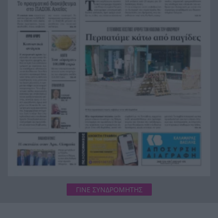
Στεφάνι Κορινθίας: Μεγάλη φωτιά, ενισχυθήκαν
20:28
οι δυνάμεις, 11 εναέρια στη μάχη της
κατάσβεσης
Σοκ στο μπάσκετ, πέθανε ξαφνικά ο προπονητής
20:12
Δημήτρης Καρατσώρης
Πάτρα: Σοκ, πέθανε στο Νοσοκομείο βρέφος
20:00
μόλις 8 ημερών
«Δεν υπάρχει κανένας λόγος να φοβόμαστε ή να
19:48
αποφεύγουμε τη θάλασσα», η Μαρίνα Βερνίκου
με λαγοκέφαλο στο χέρι
ΓΙΝΕ ΣΥΝΔΡΟΜΗΤΗΣ