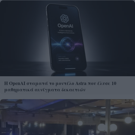
Η OpenAI σταματά το μοντέλο Astra που έλυσε 10
μαθηματικά αινίγματα δεκαετιών