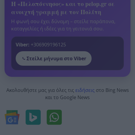
Η «Πελοπόννησος» και το pelop.gr σε
ανοιχτή γραμμή με τον Πολίτη
Η φωνή σου έχει δύναμη – στείλε παράπονα,
καταγγελίες ή ιδέες για τη γειτονιά σου.
Viber:
+306909196125
Στείλε μήνυμα στο Viber
Ακολουθήστε μας για όλες τις
ειδήσεις
στο Bing News
και το Google News