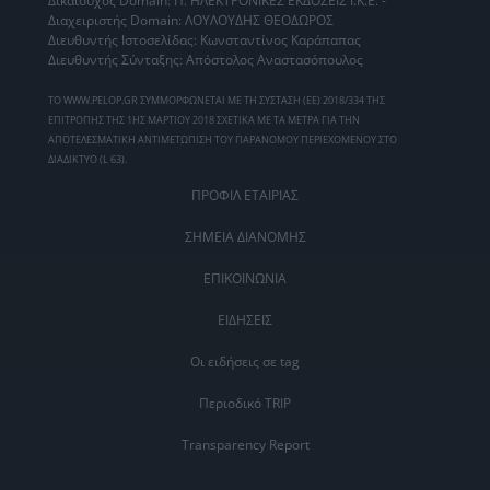
Δικαιούχος Domain: Π. ΗΛΕΚΤΡΟΝΙΚΕΣ ΕΚΔΟΣΕΙΣ Ι.Κ.Ε. -
Διαχειριστής Domain: ΛΟΥΛΟΥΔΗΣ ΘΕΟΔΩΡΟΣ
Διευθυντής Ιστοσελίδας: Κωνσταντίνος Καράπαπας
Διευθυντής Σύνταξης: Απόστολος Αναστασόπουλος
ΤΟ WWW.PELOP.GR ΣΥΜΜΟΡΦΩΝΕΤΑΙ ΜΕ ΤΗ ΣΥΣΤΑΣΗ (ΕΕ) 2018/334 ΤΗΣ
ΕΠΙΤΡΟΠΗΣ ΤΗΣ 1ΗΣ ΜΑΡΤΙΟΥ 2018 ΣΧΕΤΙΚΑ ΜΕ ΤΑ ΜΕΤΡΑ ΓΙΑ ΤΗΝ
ΑΠΟΤΕΛΕΣΜΑΤΙΚΗ ΑΝΤΙΜΕΤΩΠΙΣΗ ΤΟΥ ΠΑΡΑΝΟΜΟΥ ΠΕΡΙΕΧΟΜΕΝΟΥ ΣΤΟ
ΔΙΑΔΙΚΤΥΟ (L 63).
ΠΡΟΦΙΛ ΕΤΑΙΡΙΑΣ
ΣΗΜΕΙΑ ΔΙΑΝΟΜΗΣ
ΕΠΙΚΟΙΝΩΝΙΑ
ΕΙΔΗΣΕΙΣ
Οι ειδήσεις σε tag
Περιοδικό TRIP
Transparency Report