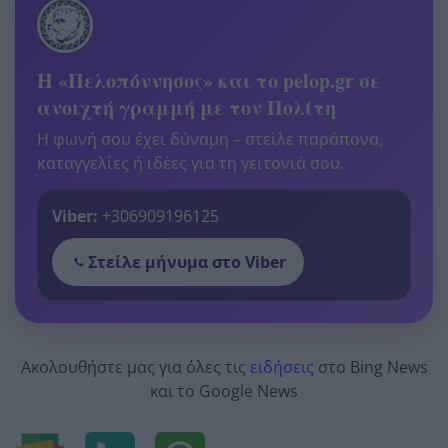
Η «Πελοπόννησος» και το pelop.gr σε
ανοιχτή γραμμή με τον Πολίτη
Η φωνή σου έχει δύναμη – στείλε παράπονα,
καταγγελίες ή ιδέες για τη γειτονιά σου.
Viber:
+306909196125
Στείλε μήνυμα στο Viber
Ακολουθήστε μας για όλες τις
ειδήσεις
στο Bing News
και το Google News