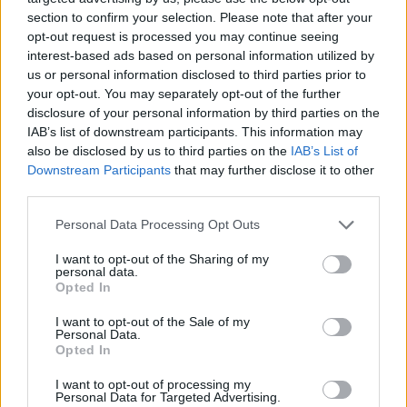
section to confirm your selection. Please note that after your
opt-out request is processed you may continue seeing
interest-based ads based on personal information utilized by
us or personal information disclosed to third parties prior to
your opt-out. You may separately opt-out of the further
disclosure of your personal information by third parties on the
IAB’s list of downstream participants. This information may
also be disclosed by us to third parties on the
IAB’s List of
Downstream Participants
that may further disclose it to other
third parties.
Το Matrix επιστρέφει: Πότε βγαίνει η 5η ταινία και η
Please note that this website/app uses one or more Google
Personal Data Processing Opt Outs
ταινία έκπληξη της Warner με τον Jim Carrey
services and may gather and store information including but
not limited to your visit or usage behaviour. You may click to
I want to opt-out of the Sharing of my
personal data.
grant or deny consent to Google and its third-party tags to
Opted In
use your data for below specified purposes in below Google
consent section.
I want to opt-out of the Sale of my
Personal Data.
Opted In
I want to opt-out of processing my
Personal Data for Targeted Advertising.