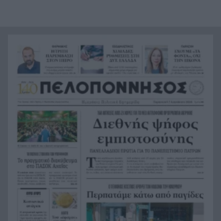
Ανωτάτου Δικαστηρίου, θέλει να απολύσει ξανά
την κυβερνήτρια της Fed Λίζα Κουκ
Η μεγάλη ιστορία του παπαγάλου που κλάπηκε
21:12
το 2017 και βρέθηκε μετά από 9 χρόνια
Φρίκη στην Κρήτη: Τουρίστας ρωτούσε πόσο να
21:00
πληρώσει για να ασελγήσει σε 10χρονο κορίτσι
Πιάστηκε στα πράσα με 106 συσκευασίες χασίς
20:49
σε προαύλιο σχολείου στο Μαρούσι
Μαγνησία: «Aκυβέρνητο» φορτηγό έκοψε στύλο
20:39
ηλεκτροδότησης και προσέκρουσε σε
πολυκατοικία
Στεφάνι Κορινθίας: Μεγάλη φωτιά, ενισχυθήκαν
20:28
οι δυνάμεις, 11 εναέρια στη μάχη της
κατάσβεσης
Σοκ στο μπάσκετ, πέθανε ξαφνικά ο προπονητής
20:12