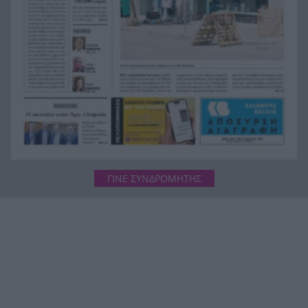
Δημήτρης Καρατσώρης
Πάτρα: Σοκ, πέθανε στο Νοσοκομείο βρέφος
20:00
μόλις 8 ημερών
«Δεν υπάρχει κανένας λόγος να φοβόμαστε ή να
19:48
αποφεύγουμε τη θάλασσα», η Μαρίνα Βερνίκου
με λαγοκέφαλο στο χέρι
ΓΙΝΕ ΣΥΝΔΡΟΜΗΤΗΣ