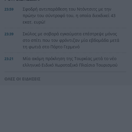
Σφοδρή αντιπαράθεση του Ντόντσιτς με την
23:59
πρώην του σύντροφό του, η οποία διεκδικεί 43
εκατ. ευρώ!
Σκύλος με σοβαρά εγκαύματα επέστρεψε μόνος
23:39
στο σπίτι που τον φρόντιζαν μία εβδομάδα μετά
τη φωτιά στο Πόρτο Γερμενό
Μία ακόμη πρόκληση της Τουρκίας μετά το νέο
23:21
ελληνικό Ειδικό Χωροταξικό Πλαίσιο Τουρισμού
Αγγλία: Ο επιθετικός της Εθνικής Άϊβαν Τόνεϊ
23:00
ΟΛΕΣ ΟΙ ΕΙΔΗΣΕΙΣ
κατηγορείται για σοβαρό επεισόδιο σε κλαμπ
στο Σόχο
Παλαιό Φάληρο: Φωτιά σε κατάστημα,
22:48
εκκενώνεται πολυκατοικία
Κατηγορηματικός ο ερευνητής μετά τις
22:36
επικρίσεις για τον θάνατο του λευκού