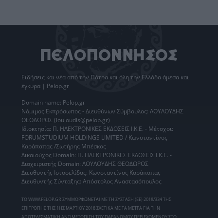
Ειδήσεις
και νέα από την
Πάτρα
και όλη την Ελλάδα άμεσα και
έγκυρα | Pelop.gr
Domain name: Pelop.gr
Νόμιμος Εκπρόσωπος - Διευθύνων Σύμβουλος: ΛΟΥΛΟΥΔΗΣ
ΘΕΟΔΩΡΟΣ (louloudis@pelop.gr)
Ιδιοκτησία: Π. ΗΛΕΚΤΡΟΝΙΚΕΣ ΕΚΔΟΣΕΙΣ Ι.Κ.Ε. - Μέτοχοι:
FORUMSTUDIUM HOLDINGS LIMITED / Κωνσταντίνος
Καράπαπας /Σωτήρης Μπέσκος
Δικαιούχος Domain: Π. ΗΛΕΚΤΡΟΝΙΚΕΣ ΕΚΔΟΣΕΙΣ Ι.Κ.Ε. -
Διαχειριστής Domain: ΛΟΥΛΟΥΔΗΣ ΘΕΟΔΩΡΟΣ
Διευθυντής Ιστοσελίδας: Κωνσταντίνος Καράπαπας
Διευθυντής Σύνταξης: Απόστολος Αναστασόπουλος
ΤΟ WWW.PELOP.GR ΣΥΜΜΟΡΦΩΝΕΤΑΙ ΜΕ ΤΗ ΣΥΣΤΑΣΗ (ΕΕ) 2018/334 ΤΗΣ
ΕΠΙΤΡΟΠΗΣ ΤΗΣ 1ΗΣ ΜΑΡΤΙΟΥ 2018 ΣΧΕΤΙΚΑ ΜΕ ΤΑ ΜΕΤΡΑ ΓΙΑ ΤΗΝ
ΑΠΟΤΕΛΕΣΜΑΤΙΚΗ ΑΝΤΙΜΕΤΩΠΙΣΗ ΤΟΥ ΠΑΡΑΝΟΜΟΥ ΠΕΡΙΕΧΟΜΕΝΟΥ ΣΤΟ