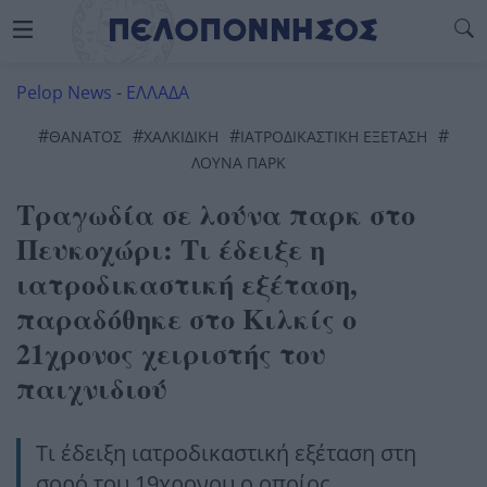
Pelop News
-
ΕΛΛΑΔΑ
#
#
#
#
ΘΆΝΑΤΟΣ
ΧΑΛΚΙΔΙΚΉ
ΙΑΤΡΟΔΙΚΑΣΤΙΚΉ ΕΞΈΤΑΣΗ
ΛΟΎΝΑ ΠΑΡΚ
Τραγωδία σε λούνα παρκ στο
Πευκοχώρι: Τι έδειξε η
ιατροδικαστική εξέταση,
παραδόθηκε στο Κιλκίς ο
21χρονος χειριστής του
παιχνιδιού
Τι έδειξη ιατροδικαστική εξέταση στη
σορό του 19χρονου ο οποίος