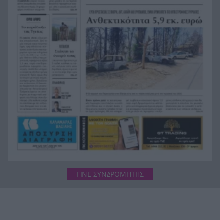
TikToker μπροστά στα μάτια των ακολούθων του
BINTEO
Έγκλημα στην Κυψέλη: Απολογείται ο 26χρονος
8:39
για τη δολοφονία της 38χρονης Βρετανίδας
ΓΙΝΕ ΣΥΝΔΡΟΜΗΤΗΣ