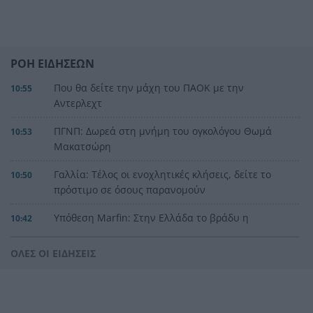
ΡΟΗ ΕΙΔΗΣΕΩΝ
Που θα δείτε την μάχη του ΠΑΟΚ με την
10:55
Αντερλεχτ
ΠΓΝΠ: Δωρεά στη μνήμη του ογκολόγου Θωμά
10:53
Μακατσώρη
Γαλλία: Τέλος οι ενοχλητικές κλήσεις, δείτε το
10:50
πρόστιμο σε όσους παρανομούν
Υπόθεση Marfin: Στην Ελλάδα το βράδυ η
10:42
46χρονη κατηγορούμενη – Αύριο στον
εισαγγελέα και την ανακρίτρια
ΟΛΕΣ ΟΙ ΕΙΔΗΣΕΙΣ
Σε ιστορικό χαμηλό τα επίπεδα φυσικού αερίου
10:39
στην Ευρώπη