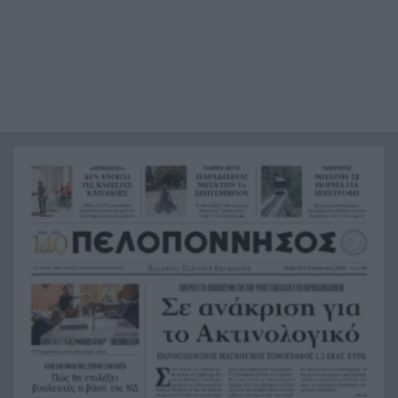
Τρόμος σε κατάστημα στο Αίγιο: Την χτύπησαν
9:35
και της πήραν τα χρήματα – Χειροπέδες σε δύο
αλλοδαπές
Σήμερα το τελευταίο «αντίο» στον Λάκη Χαλκιά
9:27
Ακίνητα κοντά στη θάλασσα: Πού «χτυπάνε
9:20
κόκκινο» οι τιμές στην Πελοπόννησο
Ράλι για τον χρυσό: Έσπασε το φράγμα των
9:11
4.300 δολαρίων
Ιός Δυτικού Νείλου: 65 τα κρούσματα και 6 οι
9:03
νεκροί στην Ελλάδα, 23 νέα κρούσματα σε μια
εβδομάδα
«Καμίνι» η χώρα το Σαββατοκύριακο: Πού θα
8:55
χτυπήσουν 40άρια – Καμπανάκι για επικίνδυνα
μελτέμια
Σοκ στο Μεξικό: Εκτέλεσαν εν ψυχρώ 25χρονο
8:47