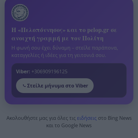
Η «Πελοπόννησος» και το pelop.gr σε
ανοιχτή γραμμή με τον Πολίτη
Η φωνή σου έχει δύναμη – στείλε παράπονα,
καταγγελίες ή ιδέες για τη γειτονιά σου.
Viber:
+306909196125
Στείλε μήνυμα στο Viber
Ακολουθήστε μας για όλες τις
ειδήσεις
στο Bing News
και το Google News