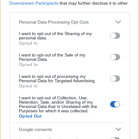
Downstream Participants
that may further disclose it to other
third parties.
Please note that this website/app uses one or more Google
Personal Data Processing Opt Outs
services and may gather and store information including but
not limited to your visit or usage behaviour. You may click to
I want to opt-out of the Sharing of my
personal data.
grant or deny consent to Google and its third-party tags to
Opted In
use your data for below specified purposes in below Google
Χρησιμοποιείς Google passkeys για τους κωδικούς σου;
consent section.
Και όμως μπορούν να τους κλέψουν
I want to opt-out of the Sale of my
Personal Data.
Opted In
I want to opt-out of processing my
Personal Data for Targeted Advertising.
Opted In
I want to opt-out of Collection, Use,
Retention, Sale, and/or Sharing of my
Personal Data that Is Unrelated with the
Purposes for which it was collected.
Opted Out
Google consents
Η Γιορτή Θράψαλου από τον Πολιτιστικό Ομιλο