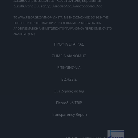
Διευθυντής Ιστοσελίδας: Κωνσταντίνος Καράπαπας
Διευθυντής Σύνταξης: Απόστολος Αναστασόπουλος
ΤΟ WWW.PELOP.GR ΣΥΜΜΟΡΦΩΝΕΤΑΙ ΜΕ ΤΗ ΣΥΣΤΑΣΗ (ΕΕ) 2018/334 ΤΗΣ
ΕΠΙΤΡΟΠΗΣ ΤΗΣ 1ΗΣ ΜΑΡΤΙΟΥ 2018 ΣΧΕΤΙΚΑ ΜΕ ΤΑ ΜΕΤΡΑ ΓΙΑ ΤΗΝ
ΑΠΟΤΕΛΕΣΜΑΤΙΚΗ ΑΝΤΙΜΕΤΩΠΙΣΗ ΤΟΥ ΠΑΡΑΝΟΜΟΥ ΠΕΡΙΕΧΟΜΕΝΟΥ ΣΤΟ
ΔΙΑΔΙΚΤΥΟ (L 63).
ΠΡΟΦΙΛ ΕΤΑΙΡΙΑΣ
ΣΗΜΕΙΑ ΔΙΑΝΟΜΗΣ
ΕΠΙΚΟΙΝΩΝΙΑ
ΕΙΔΗΣΕΙΣ
Οι ειδήσεις σε tag
Περιοδικό TRIP
Transparency Report