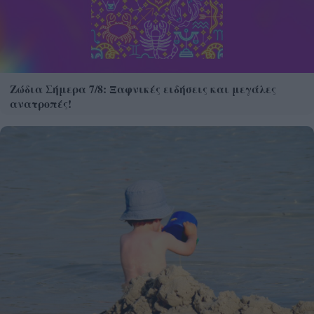
Ζώδια Σήμερα 7/8: Ξαφνικές ειδήσεις και μεγάλες
ανατροπές!