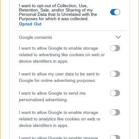
I want to opt-out of Collection, Use,
Retention, Sale, and/or Sharing of my
Personal Data that Is Unrelated with the
Purposes for which it was collected.
Opted Out
Google consents
I want to allow Google to enable storage
related to advertising like cookies on web or
device identifiers in apps.
I want to allow my user data to be sent to
Google for online advertising purposes.
Δεν ανοίγει η μπάρα στα διόδια με το e-pass ενώ έχει
χρήματα «μέσα»;
I want to allow Google to send me
personalized advertising.
I want to allow Google to enable storage
related to analytics like cookies on web or
device identifiers in apps.
I want to allow Google to enable storage