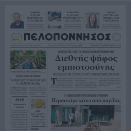
Καύσιμα: «Φωτιά» η βενζίνη πριν τον
7:56
Δεκαπενταύγουστο – Το κόστος των διακοπών
ανεβαίνει, τι πληρώνουν οι οδηγοί
Ντόναλντ Τραμπ: «Σύντομα το τέλος του
7:48
πολέμου με το Ιράν»
Ισχυρός σεισμός στις Φιλιππίνες – Κουνήθηκε η
7:43
Μανίλα, εκενώθηκαν κτίρια
Εορτολόγιο – Ξεχωριστές εκπλήξεις: Σπάνια
7:35
ονόματα που γιορτάζουν σήμερα
Υπόθεση Marfin: Στην Εισαγγελία σήμερα η
7:31
46χρονη μετά την έκδοσή της από τη Βρετανία
Κίνδυνος Πυρκαγιάς: Σε «κίτρινο» συναγερμό
7:23
Δυτική Ελλάδα, Πελοπόννησος, Αττική και νησιά
του Αιγαίου
ΟΠΕΚΑ: Πιστώνεται σήμερα η δεύτερη δόση του
7:13
χρηματικού βοηθήματος σε τρίτεκνους και