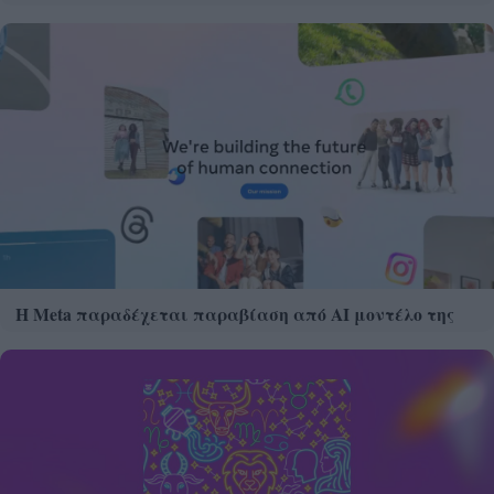
Η Meta παραδέχεται παραβίαση από AI μοντέλο της