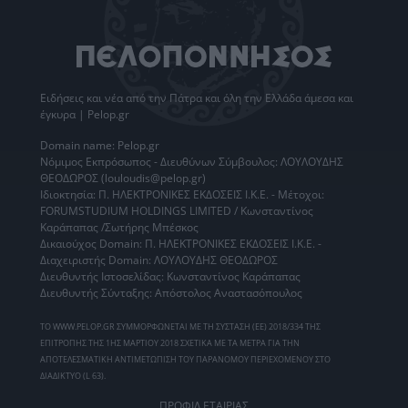
Ειδήσεις
και νέα από την
Πάτρα
και όλη την Ελλάδα άμεσα και
έγκυρα | Pelop.gr
Domain name: Pelop.gr
Νόμιμος Εκπρόσωπος - Διευθύνων Σύμβουλος: ΛΟΥΛΟΥΔΗΣ
ΘΕΟΔΩΡΟΣ (louloudis@pelop.gr)
Ιδιοκτησία: Π. ΗΛΕΚΤΡΟΝΙΚΕΣ ΕΚΔΟΣΕΙΣ Ι.Κ.Ε. - Μέτοχοι:
FORUMSTUDIUM HOLDINGS LIMITED / Κωνσταντίνος
Καράπαπας /Σωτήρης Μπέσκος
Δικαιούχος Domain: Π. ΗΛΕΚΤΡΟΝΙΚΕΣ ΕΚΔΟΣΕΙΣ Ι.Κ.Ε. -
Διαχειριστής Domain: ΛΟΥΛΟΥΔΗΣ ΘΕΟΔΩΡΟΣ
Διευθυντής Ιστοσελίδας: Κωνσταντίνος Καράπαπας
Διευθυντής Σύνταξης: Απόστολος Αναστασόπουλος
ΤΟ WWW.PELOP.GR ΣΥΜΜΟΡΦΩΝΕΤΑΙ ΜΕ ΤΗ ΣΥΣΤΑΣΗ (ΕΕ) 2018/334 ΤΗΣ
ΕΠΙΤΡΟΠΗΣ ΤΗΣ 1ΗΣ ΜΑΡΤΙΟΥ 2018 ΣΧΕΤΙΚΑ ΜΕ ΤΑ ΜΕΤΡΑ ΓΙΑ ΤΗΝ
ΑΠΟΤΕΛΕΣΜΑΤΙΚΗ ΑΝΤΙΜΕΤΩΠΙΣΗ ΤΟΥ ΠΑΡΑΝΟΜΟΥ ΠΕΡΙΕΧΟΜΕΝΟΥ ΣΤΟ
ΔΙΑΔΙΚΤΥΟ (L 63).
ΠΡΟΦΙΛ ΕΤΑΙΡΙΑΣ