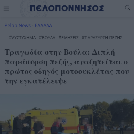
Pelop News
-
ΕΛΛΑΔΑ
#
#
#
#
ΔΥΣΤΎΧΗΜΑ
ΒΟΥΛΑ
ΕΙΔΗΣΕΙΣ
ΠΑΡΑΣΥΡΣΗ ΠΕΖΗΣ
Τραγωδία στην Βούλα: Διπλή
παράσυρση πεζής, αναζητείται ο
πρώτος οδηγός μοτοσυκλέτας που
την εγκατέλειψε