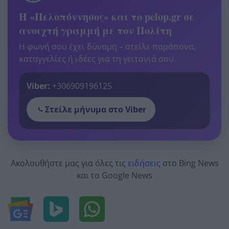
Η «Πελοπόννησος» και το pelop.gr σε
ανοιχτή γραμμή με τον Πολίτη
Η φωνή σου έχει δύναμη – στείλε παράπονα,
καταγγελίες ή ιδέες για τη γειτονιά σου.
Viber:
+306909196125
Στείλε μήνυμα στο Viber
Ακολουθήστε μας για όλες τις
ειδήσεις
στο Bing News
και το Google News