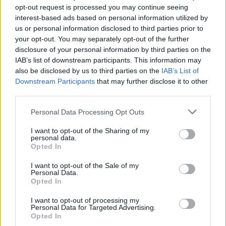
opt-out request is processed you may continue seeing
interest-based ads based on personal information utilized by
us or personal information disclosed to third parties prior to
your opt-out. You may separately opt-out of the further
disclosure of your personal information by third parties on the
IAB’s list of downstream participants. This information may
also be disclosed by us to third parties on the
IAB’s List of
Downstream Participants
that may further disclose it to other
third parties.
Please note that this website/app uses one or more Google
Personal Data Processing Opt Outs
services and may gather and store information including but
not limited to your visit or usage behaviour. You may click to
I want to opt-out of the Sharing of my
personal data.
grant or deny consent to Google and its third-party tags to
Opted In
use your data for below specified purposes in below Google
consent section.
I want to opt-out of the Sale of my
«Θερινό Σινεμά – Μαζί για την Ψυχική Υγεία» από
Personal Data.
τον Σ.Ο.Ψ.Υ Πάτρας
Opted In
I want to opt-out of processing my
Personal Data for Targeted Advertising.
Opted In