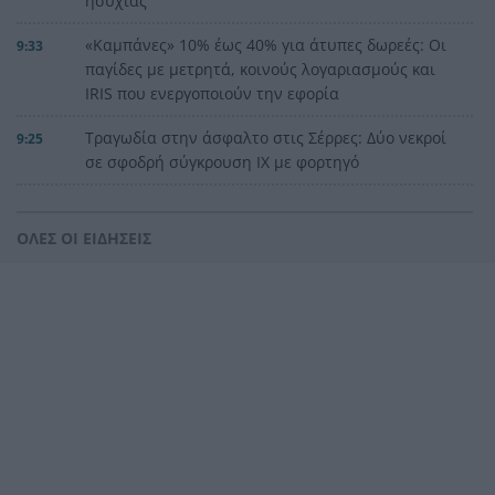
ησυχίας
«Καμπάνες» 10% έως 40% για άτυπες δωρεές: Οι
9:33
παγίδες με μετρητά, κοινούς λογαριασμούς και
IRIS που ενεργοποιούν την εφορία
Τραγωδία στην άσφαλτο στις Σέρρες: Δύο νεκροί
9:25
σε σφοδρή σύγκρουση ΙΧ με φορτηγό
Ιαπωνία: Συγκλονιστικό ΒΙΝΤΕΟ από χειρουργείο
9:14
την ώρα των 7,1 Ρίχτερ
ΟΛΕΣ ΟΙ ΕΙΔΗΣΕΙΣ
Φαρμακείο διακοπών: Η λίστα SOS που πρέπει
9:05
να έχει κάθε ταξιδιώτης στη βαλίτσα του
Μυστράς: Παθολογικά αίτια «δείχνει» η πρώτη
8:59
ιατροδικαστική εξέταση για τον 90χρονο στον
καταψύκτη
«Φωτιά» στις τιμές του πετρελαίου: Ξεπέρασε τα
8:51
83 δολάρια το Brent