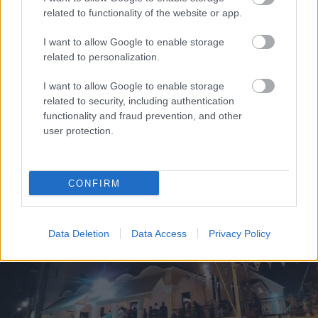
related to functionality of the website or app.
I want to allow Google to enable storage
related to personalization.
I want to allow Google to enable storage
Η Google ΑΙ ο Hassabis και η δήλωση για την θεραπεία
related to security, including authentication
του καρκίνου που εξηγεί τις αλλαγές στην κορυφή
functionality and fraud prevention, and other
user protection.
CONFIRM
Data Deletion
Data Access
Privacy Policy