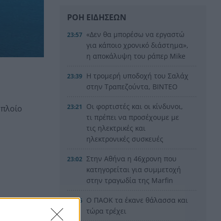
ΡΟΗ ΕΙΔΗΣΕΩΝ
«Δεν θα μπορέσω να εργαστώ
23:57
για κάποιο χρονικό διάστημα»,
η αποκάλυψη του ράπερ Mike
Η τρομερή υποδοχή του Σαλάχ
23:39
στην Τραπεζούντα, ΒΙΝΤΕΟ
Οι φορτιστές και οι κίνδυνοι,
23:21
 πλοίο
τι πρέπει να προσέχουμε με
τις ηλεκτρικές και
ηλεκτρονικές συσκευές
Στην Αθήνα η 46χρονη που
23:02
κατηγορείται για συμμετοχή
στην τραγωδία της Marfin
Ο ΠΑΟΚ τα έκανε θάλασσα και
22:56
τώρα τρέχει