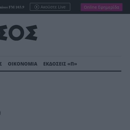
nisos FM 103.9
Ακούστε Live
Online Εφημερίδα
Σ
ΟΙΚΟΝΟΜΙΑ
ΕΚΔΟΣΕΙΣ «Π»
υ