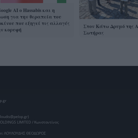
oogle ΑΙ ο Hassabis και η
ωση για την θεραπεία του
κίνου που εξηγεί τις αλλαγές
Στον Κάτω Δρυμό της 
ην κορυφή
Σωτήρας
p.gr
oudis@pelop.gr)
HOLDINGS LIMITED / Κωνσταντίνος
main: ΛΟΥΛΟΥΔΗΣ ΘΕΟΔΩΡΟΣ