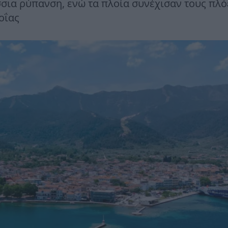
σια ρύπανση, ενώ τα πλοία συνέχισαν τους πλό
οΐας