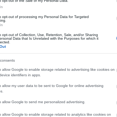
o opt-out of the Sale of my Personal Data.
ς που διενεργεί την προανάκριση, αρχικά απαγορεύτηκε 
In
μιση των βεβαιωτικών αξιοπλοΐας από τους νηογνώμονες 
λόων τους. Από το περιστατικό δεν αναφέρθηκε τραυματι
to opt-out of processing my Personal Data for Targeted
ing.
In
o opt-out of Collection, Use, Retention, Sale, and/or Sharing
ersonal Data that Is Unrelated with the Purposes for which it
 pelop.gr σε ανοιχτή γραμμή με τον Πολίτη
lected.
Out
λε παράπονα, καταγγελίες ή ιδέες για τη γειτονιά σου.
consents
o allow Google to enable storage related to advertising like cookies on
evice identifiers in apps.
er
o allow my user data to be sent to Google for online advertising
s.
to allow Google to send me personalized advertising.
λες τις
ειδήσεις
στο Bing News και το Google News
o allow Google to enable storage related to analytics like cookies on