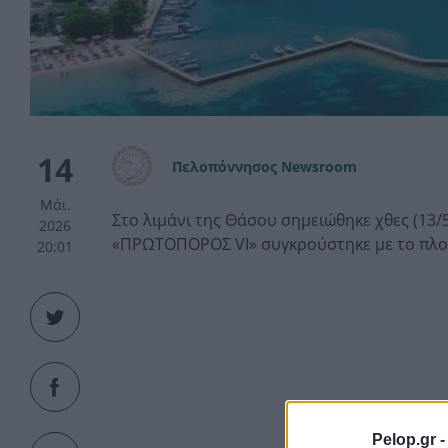
14
Πελοπόννησος Newsroom
Μάι.
Στο λιμάνι της Θάσου σημειώθηκε χθες (13
2026
«ΠΡΩΤΟΠΟΡΟΣ VI» συγκρούστηκε με το πλο
20:01
Pelop.gr 