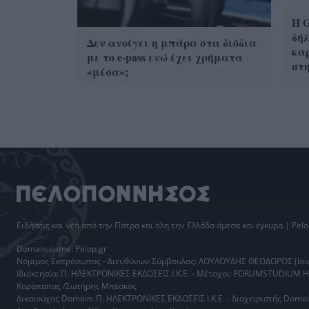
Η G
δήλ
Δεν ανοίγει η μπάρα στα διόδια
καρ
με το e-pass ενώ έχει χρήματα
στ
«μέσα»;
Ειδήσεις
και νέα από την
Πάτρα
και όλη την Ελλάδα άμεσα και έγκυρα | Pelo
Domain name: Pelop.gr
Νόμιμος Εκπρόσωπος - Διευθύνων Σύμβουλος: ΛΟΥΛΟΥΔΗΣ ΘΕΟΔΩΡΟΣ (loul
Ιδιοκτησία: Π. ΗΛΕΚΤΡΟΝΙΚΕΣ ΕΚΔΟΣΕΙΣ Ι.Κ.Ε. - Μέτοχοι: FORUMSTUDIUM 
Καράπαπας /Σωτήρης Μπέσκος
Δικαιούχος Domain: Π. ΗΛΕΚΤΡΟΝΙΚΕΣ ΕΚΔΟΣΕΙΣ Ι.Κ.Ε. - Διαχειριστής Do