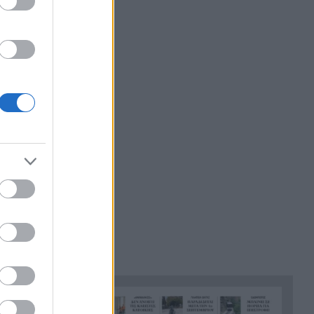
ο απόπλους
«Ένα τέταρτο γινόταν ΚΑΡΠΑ.
21:48
που τα
Δεν βρίσκαμε σημάδια ζωής»,
σμός και
συγκλονίζει ο ναυαγοσώστης
για τον πνιγμό στα Μάλια
Ο καύσωνας λιώνει τους
21:36
Σλοβάκους, ρεκόρ με 42,2
βαθμούς Κελσίου
Άρτα: Συνελήφθησαν ο
21:24
διευθυντής κι ο τεχνικός
ασφαλείας του ΔΕΔΔΗΕ
Τραγικό περιστατικό, τράκαρε
21:12
με αγριογούρουνο στη Β.
Εύβοια και έχασε τη ζωή του
Αλλάζουν τα πάντα στη Δανία
21:00
λόγω της τεχνικής
νοημοσύνης, οι μαθητές θα
παρουσιάσουν προφορικά τις