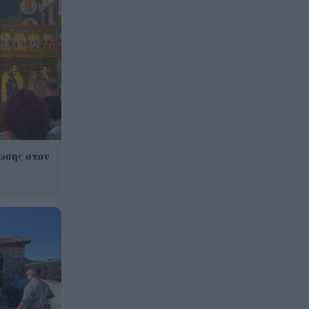
Γιατί οδηγήθηκαν στη φυλακή
19:48
οι οι δύο Ινδοί, που
κατηγορούνται για τη
δολοφονία του 58χρονου
ψυχολόγου στο Ναύπλιο,
ΒΙΝΤΕΟ
ωσης στον