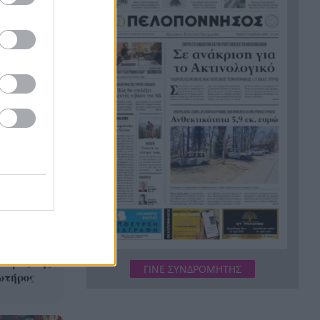
εργασίες τους
Το τελευταίο «αντίο» στην
20:36
τελετή αποτέφρωσης του
συντονιστή που σκοτώθηκε
μετά τη σύγκρουση
ελικοπτέρων στην Ψάθα,
ΦΩΤΟ
Στιγμές αγωνίας και θρίλερ
20:24
στο Αίγιο: Οδηγός λεωφορείου
έχασε τις αισθήσεις του και τη
ζωή του! ΦΩΤΟ
Κόκκινα τα 118 κτίρια στις 325
20:12
αυτοψίες των πληγεισών
περιοχών από τις
ασμός της
καταστροφικές πυρκαγιές
ΓΙΝΕ ΣΥΝΔΡΟΜΗΤΗΣ
ωτήρος
Η ανακοίνωση της ΕΑΠ για
20:00
Βασιλάκο και Μαμάση