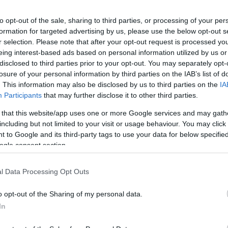
to opt-out of the sale, sharing to third parties, or processing of your per
formation for targeted advertising by us, please use the below opt-out s
r selection. Please note that after your opt-out request is processed y
eing interest-based ads based on personal information utilized by us or
disclosed to third parties prior to your opt-out. You may separately opt-
losure of your personal information by third parties on the IAB’s list of
. This information may also be disclosed by us to third parties on the
IA
ργαστης κάνναβης
Participants
that may further disclose it to other third parties.
 that this website/app uses one or more Google services and may gath
τατικό προκλήθηκαν υλικές ζημιές και στα δύο πλοία, με 
including but not limited to your visit or usage behaviour. You may click 
ην ακύρωση προγραμματισμένου δρομολογίου προς Κεραμ
 to Google and its third-party tags to use your data for below specifi
ogle consent section.
 περιπολίας από στελέχη της Λιμενικής Αρχής της Θάσου,
 πλοίο (Ε/Γ-Ο/Γ) «ΠΡΩΤΟΠΟΡΟΣ VI» Ν. Λ. 103/21, το οποίο
l Data Processing Opt Outs
πακούμβησε στο Ε/Γ-Ο/Γ «ΑΝΑΣΣΑ Μ» Ν.Π. 12933, το οποίο 
o opt-out of the Sharing of my personal data.
 ήταν η πρόκληση υλικών ζημιών και στα δύο πλοία. Το
In
ρος Κεραμωτή από το «ΠΡΩΤΟΠΟΡΟΣ VI» παρέμεινε ανεκτ
 της γραμμής, με μέριμνα της εταιρείας. Από το Α’ Λιμενι