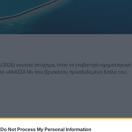
/5/2026) ναυτικό ατύχημα, όταν το επιβατηγό-οχηματαγωγό
ίο «ΑΝΑΣΣΑ Μ» που βρισκόταν προσδεδεμένο δίπλα του.
-
Do Not Process My Personal Information