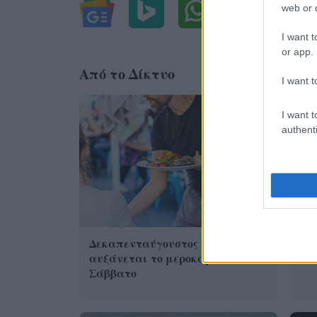
web or d
I want t
or app.
Από το Δίκτυο
I want t
I want t
authenti
Η 
από
Δεκαπενταύγουστος 2026: Πόσο
αυξάνεται το μεροκάματο το
Σάββατο