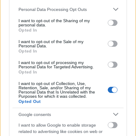
Please note that this website/app uses one or more Google
Personal Data Processing Opt Outs
services and may gather and store information including but
not limited to your visit or usage behaviour. You may click to
I want to opt-out of the Sharing of my
personal data.
grant or deny consent to Google and its third-party tags to
Opted In
use your data for below specified purposes in below Google
consent section.
I want to opt-out of the Sale of my
Personal Data.
Opted In
Frozen yogurt ή παγωτό; Ποιο είναι τελικά πιο υγιεινό
I want to opt-out of processing my
Personal Data for Targeted Advertising.
Opted In
I want to opt-out of Collection, Use,
Retention, Sale, and/or Sharing of my
Personal Data that Is Unrelated with the
Purposes for which it was collected.
Opted Out
Google consents
I want to allow Google to enable storage
related to advertising like cookies on web or