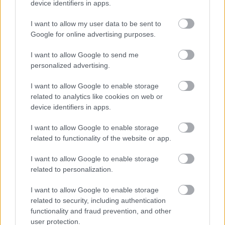
device identifiers in apps.
Η Apple αποφασίζει ποιος μένει και ποιος φεύγει και
I want to allow my user data to be sent to
οι κανόνες δεν είναι ίδιοι για όλους
Google for online advertising purposes.
I want to allow Google to send me
personalized advertising.
I want to allow Google to enable storage
related to analytics like cookies on web or
device identifiers in apps.
I want to allow Google to enable storage
related to functionality of the website or app.
I want to allow Google to enable storage
related to personalization.
I want to allow Google to enable storage
related to security, including authentication
Τα 30 χρόνια του Φεστιβάλ Σταφίδας στο Γρηγόρη
functionality and fraud prevention, and other
ΦΩΤΟ
user protection.