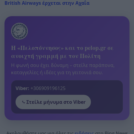
British Airways έρχεται στην Αχαΐα
Η «Πελοπόννησος» και το pelop.gr σε
ανοιχτή γραμμή με τον Πολίτη
Η φωνή σου έχει δύναμη – στείλε παράπονα,
καταγγελίες ή ιδέες για τη γειτονιά σου.
Viber:
+306909196125
Στείλε μήνυμα στο Viber
Ακολουθήστε μας για όλες τις
ειδήσεις
στο Bing News