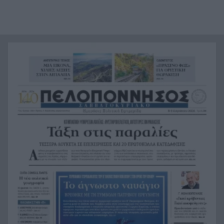
Ενίσχυση στη θέση «1» για τον Αίαντα ΑΣΑΑ
21:24
Ιράν: Όροι που «καίνε» για το άνοιγμα των
21:12
Στενών του Ορμούζ
Το βιολί της στο Αιγαίο η Τουρκία, συνεχίζει τις
21:00
παραβιάσεις
Αυτή είναι η μαρμελάδα που ανακλήθηκε από
20:48
τον ΕΦΕΤ, ο λόγος
Χαμάς: Παραμένει έτοιμη να εφαρμόσει το
20:36
ειρηνευτικό σχέδιο των ΗΠΑ για τη Γάζα
Φιστίκια: 6 οφέλη για καρδιά, έντερο και
20:24
σάκχαρο – Τι δείχνουν οι μελέτες
«Ας αναπαυτεί εν ειρήνη», Ρεάλ, Μπαρτσελόνα
20:12
και Ομοσπονδία Αργεντινής για τον χαμό του
πατέρα του Μέσι