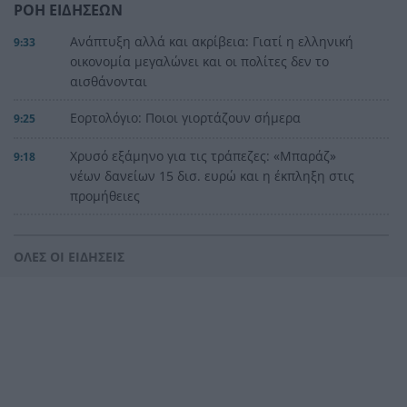
ΡΟΗ ΕΙΔΗΣΕΩΝ
Ανάπτυξη αλλά και ακρίβεια: Γιατί η ελληνική
9:33
οικονομία μεγαλώνει και οι πολίτες δεν το
αισθάνονται
Εορτολόγιο: Ποιοι γιορτάζουν σήμερα
9:25
Χρυσό εξάμηνο για τις τράπεζες: «Mπαράζ»
9:18
νέων δανείων 15 δισ. ευρώ και η έκπληξη στις
προμήθειες
Δυτική Ελλάδα: Σε αυξημένη επιφυλακή για
9:12
φωτιές – Υψηλός κίνδυνος σε Αχαΐα, Ηλεία και
ΟΛΕΣ ΟΙ ΕΙΔΗΣΕΙΣ
Αιτωλοακαρνανία
Καιρός: «Καμίνι» η Δυτική Ελλάδα – Στα ύψη ο
9:03
υδράργυρος, πού θα χτυπήσει 40άρι και πότε
ενισχύονται οι άνεμοι
Αυτές είναι οι πέντε που δυναμώνουν τα οστά
22:59
και παράλληλα μειώνουν τον κίνδυνο