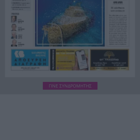
Οι πνιγμοί είναι συνήθως «βουβοί»: Η
20:00
διασώστρια Δήμητρα Παναγιωτοπούλου για τις
εμπειρίες και το απαιτητικό της επάγγελμα
ΓΙΝΕ ΣΥΝΔΡΟΜΗΤΗΣ