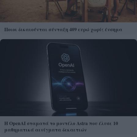
Ποιοι δικαιούνται σύνταξη 409 ευρώ χωρίς ένσημα
Η OpenAI σταματά το μοντέλο Astra που έλυσε 10
μαθηματικά αινίγματα δεκαετιών