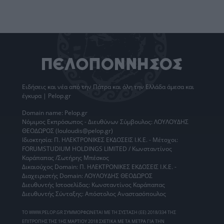
Ειδήσεις
και νέα από την
Πάτρα
και όλη την Ελλάδα άμεσα και
έγκυρα | Pelop.gr
Domain name: Pelop.gr
Νόμιμος Εκπρόσωπος - Διευθύνων Σύμβουλος: ΛΟΥΛΟΥΔΗΣ
ΘΕΟΔΩΡΟΣ (louloudis@pelop.gr)
Ιδιοκτησία: Π. ΗΛΕΚΤΡΟΝΙΚΕΣ ΕΚΔΟΣΕΙΣ Ι.Κ.Ε. - Μέτοχοι:
FORUMSTUDIUM HOLDINGS LIMITED / Κωνσταντίνος
Καράπαπας /Σωτήρης Μπέσκος
Δικαιούχος Domain: Π. ΗΛΕΚΤΡΟΝΙΚΕΣ ΕΚΔΟΣΕΙΣ Ι.Κ.Ε. -
Διαχειριστής Domain: ΛΟΥΛΟΥΔΗΣ ΘΕΟΔΩΡΟΣ
Διευθυντής Ιστοσελίδας: Κωνσταντίνος Καράπαπας
Διευθυντής Σύνταξης: Απόστολος Αναστασόπουλος
ΤΟ WWW.PELOP.GR ΣΥΜΜΟΡΦΩΝΕΤΑΙ ΜΕ ΤΗ ΣΥΣΤΑΣΗ (ΕΕ) 2018/334 ΤΗΣ
ΕΠΙΤΡΟΠΗΣ ΤΗΣ 1ΗΣ ΜΑΡΤΙΟΥ 2018 ΣΧΕΤΙΚΑ ΜΕ ΤΑ ΜΕΤΡΑ ΓΙΑ ΤΗΝ