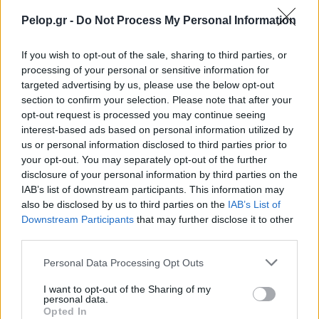
τοπική ανάπτυξη.
Pelop.gr -
Do Not Process My Personal Information
Το επόμενο βήμα
If you wish to opt-out of the sale, sharing to third parties, or
Με την απάντηση της Κομισιόν να μεταφέρει το βάρος
processing of your personal or sensitive information for
της ευθύνης στο εθνικό επίπεδο, το ενδιαφέρον πλέον
targeted advertising by us, please use the below opt-out
στρέφεται στις αποφάσεις της ελληνικής κυβέρνησης
section to confirm your selection. Please note that after your
και των αρμόδιων υπουργείων για το χρονοδιάγραμμα
opt-out request is processed you may continue seeing
επαναλειτουργίας του Οδοντωτού και τα έργα
interest-based ads based on personal information utilized by
θωράκισης της γραμμής.
us or personal information disclosed to third parties prior to
your opt-out. You may separately opt-out of the further
Οι κάτοικοι της περιοχής και οι επισκέπτες των
disclosure of your personal information by third parties on the
Καλαβρύτων αναμένουν συγκεκριμένες παρεμβάσεις,
IAB’s list of downstream participants. This information may
με στόχο την αποκατάσταση ενός ιστορικού και
also be disclosed by us to third parties on the
IAB’s List of
Downstream Participants
that may further disclose it to other
τουριστικά κρίσιμου σιδηροδρομικού άξονα.
third parties.
Please note that this website/app uses one or more Google
Personal Data Processing Opt Outs
services and may gather and store information including but
not limited to your visit or usage behaviour. You may click to
I want to opt-out of the Sharing of my
personal data.
grant or deny consent to Google and its third-party tags to
Opted In