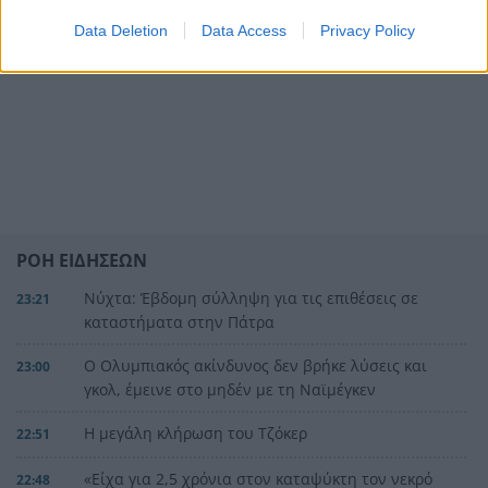
Data Deletion
Data Access
Privacy Policy
ΡΟΗ ΕΙΔΗΣΕΩΝ
Νύχτα: Έβδομη σύλληψη για τις επιθέσεις σε
23:21
καταστήματα στην Πάτρα
Ο Ολυμπιακός ακίνδυνος δεν βρήκε λύσεις και
23:00
γκολ, έμεινε στο μηδέν με τη Ναϊμέγκεν
Η μεγάλη κλήρωση του Τζόκερ
22:51
«Είχα για 2,5 χρόνια στον καταψύκτη τον νεκρό
22:48