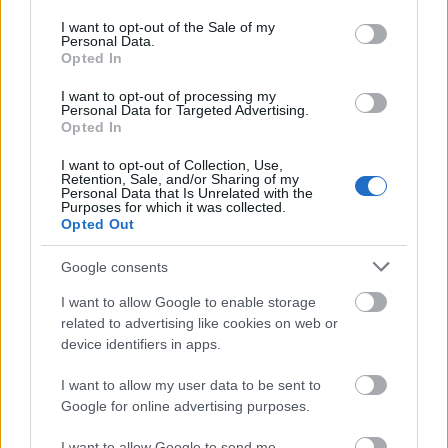
use your data for below specified purposes in below Google
Η «Πελοπόννησος» και το pelop.gr σε
consent section.
I want to opt-out of the Sale of my
ανοιχτή γραμμή με τον Πολίτη
Personal Data.
Opted In
Η φωνή σου έχει δύναμη – στείλε παράπονα,
καταγγελίες ή ιδέες για τη γειτονιά σου.
I want to opt-out of processing my
Personal Data for Targeted Advertising.
Opted In
Viber:
+306909196125
I want to opt-out of Collection, Use,
Retention, Sale, and/or Sharing of my
Στείλε μήνυμα στο Viber
Personal Data that Is Unrelated with the
Purposes for which it was collected.
Opted Out
Google consents
Ακολουθήστε μας για όλες τις
ειδήσεις
στο Bing News
I want to allow Google to enable storage
και το Google News
related to advertising like cookies on web or
device identifiers in apps.
I want to allow my user data to be sent to
Google for online advertising purposes.
I want to allow Google to send me