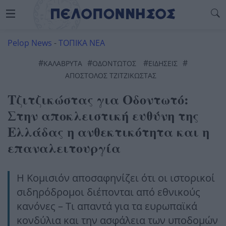
Pelop News
-
ΤΟΠΙΚΑ ΝΕΑ
#
#
#
#
ΚΑΛΆΒΡΥΤΑ
ΟΔΟΝΤΩΤΌΣ
ΕΙΔΗΣΕΙΣ
ΑΠΌΣΤΟΛΟΣ ΤΖΙΤΖΙΚΏΣΤΑΣ
Τζιτζικώστας για Οδοντωτό:
Στην αποκλειστική ευθύνη της
Ελλάδας η ανθεκτικότητα και η
επαναλειτουργία
Η Κομισιόν αποσαφηνίζει ότι οι ιστορικοί
σιδηρόδρομοι διέπονται από εθνικούς
κανόνες – Τι απαντά για τα ευρωπαϊκά
κονδύλια και την ασφάλεια των υποδομών