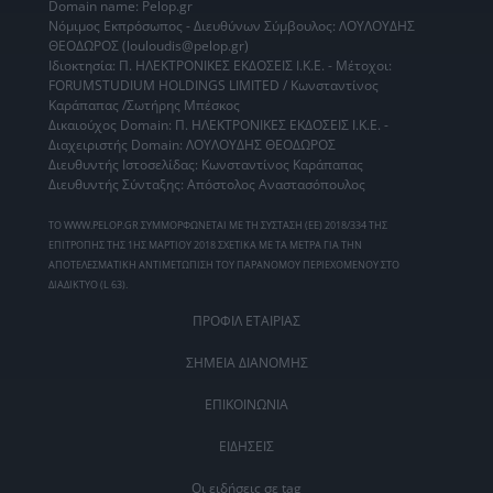
Domain name: Pelop.gr
Νόμιμος Εκπρόσωπος - Διευθύνων Σύμβουλος: ΛΟΥΛΟΥΔΗΣ
ΘΕΟΔΩΡΟΣ (louloudis@pelop.gr)
Ιδιοκτησία: Π. ΗΛΕΚΤΡΟΝΙΚΕΣ ΕΚΔΟΣΕΙΣ Ι.Κ.Ε. - Μέτοχοι:
FORUMSTUDIUM HOLDINGS LIMITED / Κωνσταντίνος
Καράπαπας /Σωτήρης Μπέσκος
Δικαιούχος Domain: Π. ΗΛΕΚΤΡΟΝΙΚΕΣ ΕΚΔΟΣΕΙΣ Ι.Κ.Ε. -
Διαχειριστής Domain: ΛΟΥΛΟΥΔΗΣ ΘΕΟΔΩΡΟΣ
Διευθυντής Ιστοσελίδας: Κωνσταντίνος Καράπαπας
Διευθυντής Σύνταξης: Απόστολος Αναστασόπουλος
ΤΟ WWW.PELOP.GR ΣΥΜΜΟΡΦΩΝΕΤΑΙ ΜΕ ΤΗ ΣΥΣΤΑΣΗ (ΕΕ) 2018/334 ΤΗΣ
ΕΠΙΤΡΟΠΗΣ ΤΗΣ 1ΗΣ ΜΑΡΤΙΟΥ 2018 ΣΧΕΤΙΚΑ ΜΕ ΤΑ ΜΕΤΡΑ ΓΙΑ ΤΗΝ
ΑΠΟΤΕΛΕΣΜΑΤΙΚΗ ΑΝΤΙΜΕΤΩΠΙΣΗ ΤΟΥ ΠΑΡΑΝΟΜΟΥ ΠΕΡΙΕΧΟΜΕΝΟΥ ΣΤΟ
ΔΙΑΔΙΚΤΥΟ (L 63).
ΠΡΟΦΙΛ ΕΤΑΙΡΙΑΣ
ΣΗΜΕΙΑ ΔΙΑΝΟΜΗΣ
ΕΠΙΚΟΙΝΩΝΙΑ
ΕΙΔΗΣΕΙΣ
Οι ειδήσεις σε tag