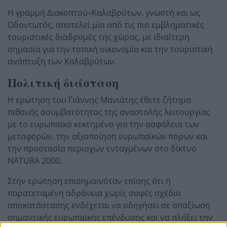
Η γραμμή Διακοπτού–Καλαβρύτων, γνωστή και ως
Οδοντωτός, αποτελεί μία από τις πιο εμβληματικές
τουριστικές διαδρομές της χώρας, με ιδιαίτερη
σημασία για την τοπική οικονομία και την τουριστική
ανάπτυξη των Καλαβρύτων.
Πολιτική διάσταση
Η ερώτηση του
Γιάννης Μανιάτης
έθετε ζήτημα
πιθανής ασυμβατότητας της αναστολής λειτουργίας
με το ευρωπαϊκό κεκτημένο για την ασφάλεια των
μεταφορών, την αξιοποίηση ευρωπαϊκών πόρων και
την προστασία περιοχών ενταγμένων στο δίκτυο
NATURA 2000.
Στην ερώτηση επισημαινόταν επίσης ότι η
παρατεταμένη αδράνεια χωρίς σαφές σχέδιο
αποκατάστασης ενδέχεται να οδηγήσει σε απαξίωση
σημαντικής ευρωπαϊκής επένδυσης και να πλήξει την