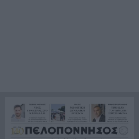
οποία ανήκει στον αποβιώσαντα 90χρονο», η
ΕΛΑΣ για τη φρίκη στον Μυστρά
Τα λιωμένα καλώδια της μεγάλης καταστροφής,
21:24
έτσι ξεκίνησε η φωτιά σε Αττική και Βοιωτία
Σημαντική ενίσχυση για τον Αίαντα ΑΣΑΑ
21:12
Κοριτσάκι τριών χρονών παγιδεύτηκε σε παιδική
21:00
κουζίνα στις ΗΠΑ και πέθανε
Με τα αδέλφια Ανδρέα και Κωνσταντίνο
20:48
Μπιτσάκο η Εθνική ανδρών στους Μεσογειακούς
Πέταξε στα σκουπίδια δελτίο που κέρδιζε ένα
20:36
εκατομμύριο στο ΛΟΤΤΟ, αλλά έψαξε και το
βρήκε!
H Εθνική Νέων Γυναικών καθάρισε την
20:23
Πορτογαλία και πέρασε στους «8» του
Παγκοσμίου