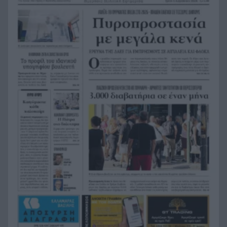
Σοκ στην Πάτρα, βρέθηκε απαγχονισμένος
20:12
63χρονος, δίπλα του εντοπίστηκε σημείωμα
Ράγισαν και οι πέτρες στην κηδεία του Φράνκο
20:00
Μπαρέζι, χιλιάδες στο τελευταίο αντίο στον
μεγάλο αρχηγό της Μίλαν
Πάτρα: Στο κέντρο διακοπή υδροδότησης, αλλά
19:48
στην Αγίου Νικολάου το νερό τρέχει
ασταμάτητα! ΦΩΤΟ
Στενά του Ορμούζ: Συμφωνία «πολύ σύντομα»
19:36
βλέπει ο Ρούμπιο – Τι ζητά το Ιράν