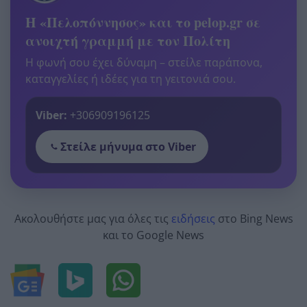
Η «Πελοπόννησος» και το pelop.gr σε
ανοιχτή γραμμή με τον Πολίτη
Η φωνή σου έχει δύναμη – στείλε παράπονα,
καταγγελίες ή ιδέες για τη γειτονιά σου.
Viber:
+306909196125
Στείλε μήνυμα στο Viber
Ακολουθήστε μας για όλες τις
ειδήσεις
στο Bing News
και το Google News