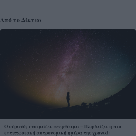
Από το Δίκτυο
Ο ουρανός ετοιμάζει υπερθέαμα – Πλησιάζει η πιο
εντυπωσιακή αστρονομική ημέρα της χρονιάς