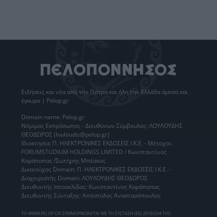
Ειδήσεις
και νέα από την
Πάτρα
και όλη την Ελλάδα άμεσα και
έγκυρα | Pelop.gr
Domain name: Pelop.gr
Νόμιμος Εκπρόσωπος - Διευθύνων Σύμβουλος: ΛΟΥΛΟΥΔΗΣ
ΘΕΟΔΩΡΟΣ (louloudis@pelop.gr)
Ιδιοκτησία: Π. ΗΛΕΚΤΡΟΝΙΚΕΣ ΕΚΔΟΣΕΙΣ Ι.Κ.Ε. - Μέτοχοι:
FORUMSTUDIUM HOLDINGS LIMITED / Κωνσταντίνος
Καράπαπας /Σωτήρης Μπέσκος
Δικαιούχος Domain: Π. ΗΛΕΚΤΡΟΝΙΚΕΣ ΕΚΔΟΣΕΙΣ Ι.Κ.Ε. -
Διαχειριστής Domain: ΛΟΥΛΟΥΔΗΣ ΘΕΟΔΩΡΟΣ
Διευθυντής Ιστοσελίδας: Κωνσταντίνος Καράπαπας
Διευθυντής Σύνταξης: Απόστολος Αναστασόπουλος
ΤΟ WWW.PELOP.GR ΣΥΜΜΟΡΦΩΝΕΤΑΙ ΜΕ ΤΗ ΣΥΣΤΑΣΗ (ΕΕ) 2018/334 ΤΗΣ