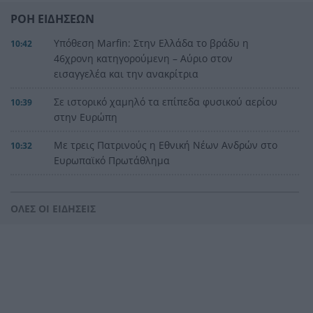
ΡΟΗ ΕΙΔΗΣΕΩΝ
Υπόθεση Marfin: Στην Ελλάδα το βράδυ η
10:42
46χρονη κατηγορούμενη – Αύριο στον
εισαγγελέα και την ανακρίτρια
Σε ιστορικό χαμηλό τα επίπεδα φυσικού αερίου
10:39
στην Ευρώπη
Με τρεις Πατρινούς η Εθνική Νέων Ανδρών στο
10:32
Ευρωπαϊκό Πρωτάθλημα
Ξέσπασε ο Τραμπ για τα δημοσιεύματα περί
10:25
έλλειψης πυρομαχικών στον πόλεμο
ΟΛΕΣ ΟΙ ΕΙΔΗΣΕΙΣ
Δένδιας για τη Συμφωνία ΑΟΖ με την Αίγυπτο:
10:16
«Κατοχυρώσαμε το εθνικό συμφέρον με βάση το
Διεθνές Δίκαιο»
Οι σημερινές προβλέψεις για όλα τα ζώδια
10:09