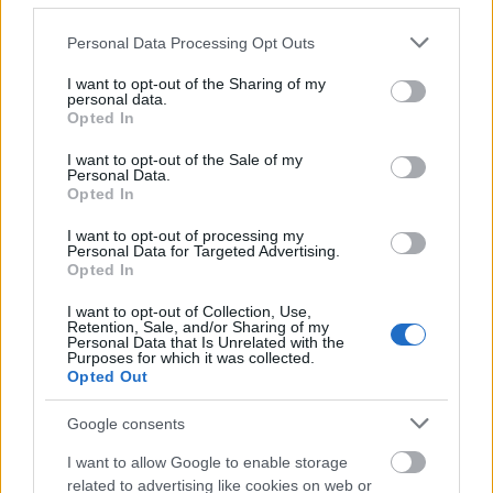
Please note that this website/app uses one or more Google
Personal Data Processing Opt Outs
services and may gather and store information including but
not limited to your visit or usage behaviour. You may click to
I want to opt-out of the Sharing of my
personal data.
grant or deny consent to Google and its third-party tags to
Opted In
use your data for below specified purposes in below Google
consent section.
I want to opt-out of the Sale of my
Personal Data.
Opted In
I want to opt-out of processing my
Personal Data for Targeted Advertising.
Opted In
I want to opt-out of Collection, Use,
Θηλασμός: Το «θαύμα» των πρώτων 1.000 ημερών – Τι
Retention, Sale, and/or Sharing of my
Personal Data that Is Unrelated with the
συμβαίνει στον εγκέφαλο του μωρού
Purposes for which it was collected.
Opted Out
Google consents
I want to allow Google to enable storage
related to advertising like cookies on web or