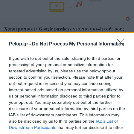
Χρησιμοποιείς Google passkeys για τους κωδικούς σου;
Και όμως μπορούν να τους κλέψουν
Pelop.gr -
Do Not Process My Personal Information
If you wish to opt-out of the sale, sharing to third parties, or
processing of your personal or sensitive information for
targeted advertising by us, please use the below opt-out
section to confirm your selection. Please note that after your
opt-out request is processed you may continue seeing
interest-based ads based on personal information utilized by
us or personal information disclosed to third parties prior to
your opt-out. You may separately opt-out of the further
disclosure of your personal information by third parties on the
Η Γιορτή Θράψαλου από τον Πολιτιστικό Ομιλο
IAB’s list of downstream participants. This information may
Αβύθου
also be disclosed by us to third parties on the
IAB’s List of
Downstream Participants
that may further disclose it to other
third parties.