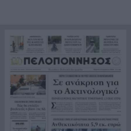
Ιός Δυτικού Νείλου: 65 τα κρούσματα και 6 οι
9:03
νεκροί στην Ελλάδα, 23 νέα κρούσματα σε μια
εβδομάδα
«Καμίνι» η χώρα το Σαββατοκύριακο: Πού θα
8:55
χτυπήσουν 40άρια – Καμπανάκι για επικίνδυνα
μελτέμια
Σοκ στο Μεξικό: Εκτέλεσαν εν ψυχρώ 25χρονο
8:47
TikToker μπροστά στα μάτια των ακολούθων του
BINTEO
Έγκλημα στην Κυψέλη: Απολογείται ο 26χρονος
8:39
για τη δολοφονία της 38χρονης Βρετανίδας
Ζάκυνθος: Νεκρός 78χρονος λουόμενος στον
8:31
Λαγανά
Θρίλερ στον αέρα των ΗΠΑ: Το ελικόπτερο του
8:23
Τραμπ «πλησίασε» επικίνδυνα αεροπλάνο της
γραμμής