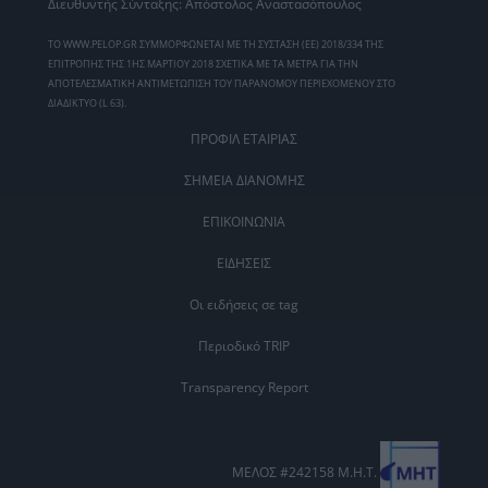
Διευθυντής Σύνταξης: Απόστολος Αναστασόπουλος
ΤΟ WWW.PELOP.GR ΣΥΜΜΟΡΦΩΝΕΤΑΙ ΜΕ ΤΗ ΣΥΣΤΑΣΗ (ΕΕ) 2018/334 ΤΗΣ
ΕΠΙΤΡΟΠΗΣ ΤΗΣ 1ΗΣ ΜΑΡΤΙΟΥ 2018 ΣΧΕΤΙΚΑ ΜΕ ΤΑ ΜΕΤΡΑ ΓΙΑ ΤΗΝ
ΑΠΟΤΕΛΕΣΜΑΤΙΚΗ ΑΝΤΙΜΕΤΩΠΙΣΗ ΤΟΥ ΠΑΡΑΝΟΜΟΥ ΠΕΡΙΕΧΟΜΕΝΟΥ ΣΤΟ
ΔΙΑΔΙΚΤΥΟ (L 63).
ΠΡΟΦΙΛ ΕΤΑΙΡΙΑΣ
ΣΗΜΕΙΑ ΔΙΑΝΟΜΗΣ
ΕΠΙΚΟΙΝΩΝΙΑ
ΕΙΔΗΣΕΙΣ
Οι ειδήσεις σε tag
Περιοδικό TRIP
Transparency Report
ΜΕΛΟΣ #242158 Μ.Η.Τ.