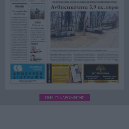
Η ανακοίνωση της ΕΑΠ για Βασιλάκο και
20:00
Μαμάση
Γιατί οδηγήθηκαν στη φυλακή οι οι δύο Ινδοί,
19:48
που κατηγορούνται για τη δολοφονία του
58χρονου ψυχολόγου στο Ναύπλιο, ΒΙΝΤΕΟ
ΓΙΝΕ ΣΥΝΔΡΟΜΗΤΗΣ