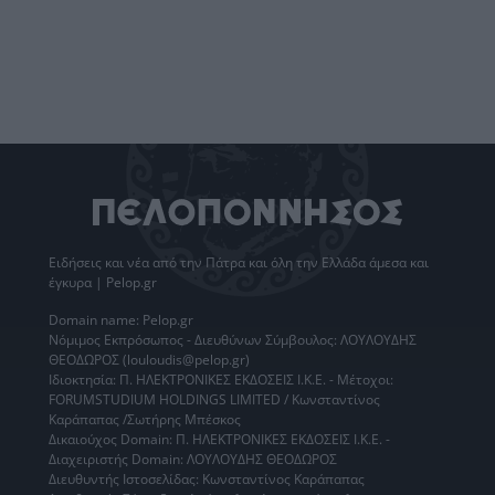
Ειδήσεις
και νέα από την
Πάτρα
και όλη την Ελλάδα άμεσα και
έγκυρα | Pelop.gr
Domain name: Pelop.gr
Νόμιμος Εκπρόσωπος - Διευθύνων Σύμβουλος: ΛΟΥΛΟΥΔΗΣ
ΘΕΟΔΩΡΟΣ (louloudis@pelop.gr)
Ιδιοκτησία: Π. ΗΛΕΚΤΡΟΝΙΚΕΣ ΕΚΔΟΣΕΙΣ Ι.Κ.Ε. - Μέτοχοι:
FORUMSTUDIUM HOLDINGS LIMITED / Κωνσταντίνος
Καράπαπας /Σωτήρης Μπέσκος
Δικαιούχος Domain: Π. ΗΛΕΚΤΡΟΝΙΚΕΣ ΕΚΔΟΣΕΙΣ Ι.Κ.Ε. -
Διαχειριστής Domain: ΛΟΥΛΟΥΔΗΣ ΘΕΟΔΩΡΟΣ
Διευθυντής Ιστοσελίδας: Κωνσταντίνος Καράπαπας