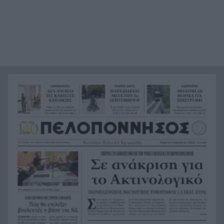
Άρτα: Συνελήφθησαν ο διευθυντής κι ο τεχνικός
21:24
ασφαλείας του ΔΕΔΔΗΕ
Τραγικό περιστατικό, τράκαρε με αγριογούρουνο
21:12
στη Β. Εύβοια και έχασε τη ζωή του
Αλλάζουν τα πάντα στη Δανία λόγω της
21:00
τεχνικής νοημοσύνης, οι μαθητές θα
παρουσιάσουν προφορικά τις εργασίες τους
Το τελευταίο «αντίο» στην τελετή αποτέφρωσης
20:36
του συντονιστή που σκοτώθηκε μετά τη
σύγκρουση ελικοπτέρων στην Ψάθα, ΦΩΤΟ
Στιγμές αγωνίας και θρίλερ στο Αίγιο: Οδηγός
20:24
λεωφορείου έχασε τις αισθήσεις του και τη ζωή
του! ΦΩΤΟ
Κόκκινα τα 118 κτίρια στις 325 αυτοψίες των
20:12
πληγεισών περιοχών από τις καταστροφικές
πυρκαγιές