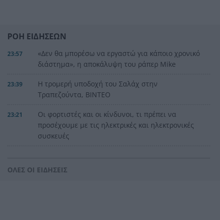
ΡΟΗ ΕΙΔΗΣΕΩΝ
«Δεν θα μπορέσω να εργαστώ για κάποιο χρονικό
23:57
διάστημα», η αποκάλυψη του ράπερ Mike
Η τρομερή υποδοχή του Σαλάχ στην
23:39
Τραπεζούντα, ΒΙΝΤΕΟ
Οι φορτιστές και οι κίνδυνοι, τι πρέπει να
23:21
προσέχουμε με τις ηλεκτρικές και ηλεκτρονικές
συσκευές
Στην Αθήνα η 46χρονη που κατηγορείται για
23:02
συμμετοχή στην τραγωδία της Marfin
ΟΛΕΣ ΟΙ ΕΙΔΗΣΕΙΣ
Ο ΠΑΟΚ τα έκανε θάλασσα και τώρα τρέχει
22:56
Έρχονται νέα 40άρια, αλλά και ισχυρά μελτέμια
22:48
το επόμενο τριήμερο