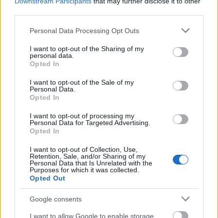
Downstream Participants
that may further disclose it to other
third parties.
Please note that this website/app uses one or more Google
Personal Data Processing Opt Outs
services and may gather and store information including but
Το Minecraft έρχεται στο Nintendo Switch 2 όπως δεν το
not limited to your visit or usage behaviour. You may click to
I want to opt-out of the Sharing of my
έχετε ξαναδεί
personal data.
grant or deny consent to Google and its third-party tags to
Opted In
use your data for below specified purposes in below Google
consent section.
I want to opt-out of the Sale of my
Personal Data.
Opted In
I want to opt-out of processing my
Personal Data for Targeted Advertising.
Opted In
I want to opt-out of Collection, Use,
Retention, Sale, and/or Sharing of my
Personal Data that Is Unrelated with the
Purposes for which it was collected.
Opted Out
Google consents
I want to allow Google to enable storage