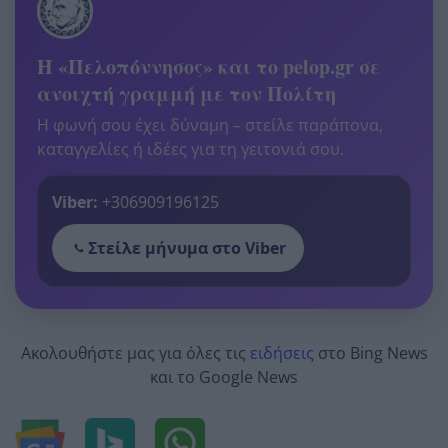
Η «Πελοπόννησος» και το pelop.gr σε
ανοιχτή γραμμή με τον Πολίτη
Η φωνή σου έχει δύναμη – στείλε παράπονα,
καταγγελίες ή ιδέες για τη γειτονιά σου.
Viber:
+306909196125
Στείλε μήνυμα στο Viber
Ακολουθήστε μας για όλες τις
ειδήσεις
στο Bing News
και το Google News