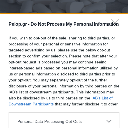
Pelop.gr -
Do Not Process My Personal Information
Το «αθώο» συμπλήρωμα που μπορεί να βλάψει το
If you wish to opt-out of the sale, sharing to third parties, or
συκώτι
processing of your personal or sensitive information for
targeted advertising by us, please use the below opt-out
section to confirm your selection. Please note that after your
opt-out request is processed you may continue seeing
interest-based ads based on personal information utilized by
us or personal information disclosed to third parties prior to
your opt-out. You may separately opt-out of the further
disclosure of your personal information by third parties on the
IAB’s list of downstream participants. This information may
also be disclosed by us to third parties on the
IAB’s List of
Downstream Participants
that may further disclose it to other
third parties.
Please note that this website/app uses one or more Google
Personal Data Processing Opt Outs
Η λειτουργία του Apple Watch που λίγοι γνωρίζουν και
services and may gather and store information including but