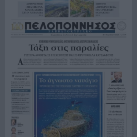
Microsoft Word
Χορός δισεκατομμυρίων: Οι πιο πλούσιοι
14:42
ιδιοκτήτες ομάδων ποδοσφαίρου στον κόσμο
Τον Σεπτέμβριο, μετά τη ΔΕΘ, θ’ ανακοινώσει το
14:31
κόμμα ο Αντώνης Σαμαράς
ΕΛΑΣ – ΠΑΣΟΚ – ΣΥΡΙΖΑ: Μεταγραφικό σαφάρι,
14:25
ονόματα και από Δυτ. Ελλάδα
Κούμαρη Αιγίου: Συνελήφθη ο πρόεδρος της
14:14
Κοινότητας, σχόλασε το πανηγύρι!
Πολυλίμνιο Μεσσηνίας: Ο «κρυμμένος»
13:58
παράδεισος με τις γαλάζιες λίμνες και τους
καταρράκτες