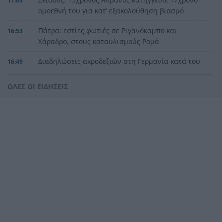
17:03
ομοεθνή του για κατ’ εξακολούθηση βιασμό
Πάτρα: εστίες φωτιές σε Ριγανόκαμπο και
16:53
Χάραδρο, στους καταυλισμούς Ρομά
Διαδηλώσεις ακροδεξιών στη Γερμανία κατά του
16:49
Καγκελάριου Μερτς ΒΙΝΤΕΟ
ΟΛΕΣ ΟΙ ΕΙΔΗΣΕΙΣ
Κατόπιν εορτής παρεμβαίνει η ΥΠΑ για το
16:36
ελικόπτερο…αναψυχής στο Σαρακήνικο της
Μήλου!
Λέσβος: Καταγγελία για άλογα που «χόρευαν»
16:30
πάνω σε σπασμένα γυαλιά!
Βελόπουλος σε Μητσοτάκη για Σαουδική
16:25
Αραβία: Παραιτηθείτε τώρα
Αγρίνιο: Εσβησε 45χρονη μάνα από το
16:16
Παναιτώλιο στα Γιάννινα