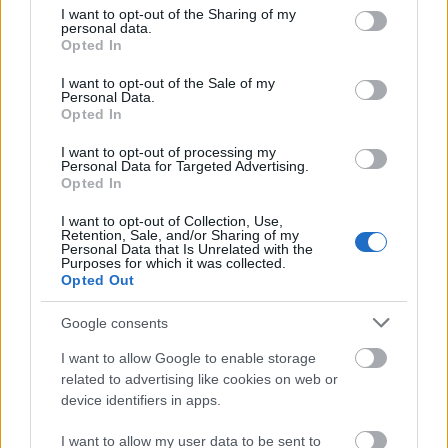
ίσως σώσει ζωές
not limited to your visit or usage behaviour. You may click to
I want to opt-out of the Sharing of my
personal data.
grant or deny consent to Google and its third-party tags to
Opted In
use your data for below specified purposes in below Google
consent section.
I want to opt-out of the Sale of my
Personal Data.
Opted In
I want to opt-out of processing my
Personal Data for Targeted Advertising.
Opted In
I want to opt-out of Collection, Use,
Retention, Sale, and/or Sharing of my
Personal Data that Is Unrelated with the
Purposes for which it was collected.
Opted Out
Google consents
I want to allow Google to enable storage
related to advertising like cookies on web or
device identifiers in apps.
Το 2o SUMMER FIT 2026 by R.O.D στην Αβυθο ΒΙΝΤΕΟ-
ΦΩΤΟ
I want to allow my user data to be sent to