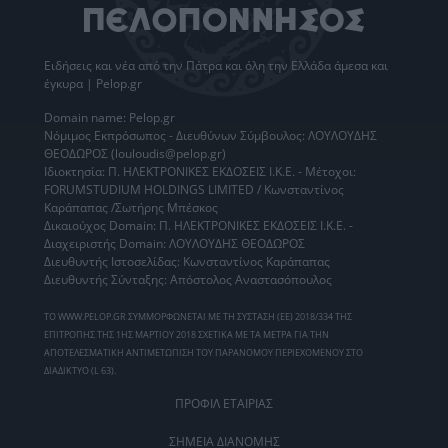
Ειδήσεις
και νέα από την
Πάτρα
και όλη την Ελλάδα άμεσα και
έγκυρα | Pelop.gr
Domain name: Pelop.gr
Νόμιμος Εκπρόσωπος - Διευθύνων Σύμβουλος: ΛΟΥΛΟΥΔΗΣ
ΘΕΟΔΩΡΟΣ (louloudis@pelop.gr)
Ιδιοκτησία: Π. ΗΛΕΚΤΡΟΝΙΚΕΣ ΕΚΔΟΣΕΙΣ Ι.Κ.Ε. - Μέτοχοι:
FORUMSTUDIUM HOLDINGS LIMITED / Κωνσταντίνος
Καράπαπας /Σωτήρης Μπέσκος
Δικαιούχος Domain: Π. ΗΛΕΚΤΡΟΝΙΚΕΣ ΕΚΔΟΣΕΙΣ Ι.Κ.Ε. -
Διαχειριστής Domain: ΛΟΥΛΟΥΔΗΣ ΘΕΟΔΩΡΟΣ
Διευθυντής Ιστοσελίδας: Κωνσταντίνος Καράπαπας
Διευθυντής Σύνταξης: Απόστολος Αναστασόπουλος
ΤΟ WWW.PELOP.GR ΣΥΜΜΟΡΦΩΝΕΤΑΙ ΜΕ ΤΗ ΣΥΣΤΑΣΗ (ΕΕ) 2018/334 ΤΗΣ
ΕΠΙΤΡΟΠΗΣ ΤΗΣ 1ΗΣ ΜΑΡΤΙΟΥ 2018 ΣΧΕΤΙΚΑ ΜΕ ΤΑ ΜΕΤΡΑ ΓΙΑ ΤΗΝ
ΑΠΟΤΕΛΕΣΜΑΤΙΚΗ ΑΝΤΙΜΕΤΩΠΙΣΗ ΤΟΥ ΠΑΡΑΝΟΜΟΥ ΠΕΡΙΕΧΟΜΕΝΟΥ ΣΤΟ
ΔΙΑΔΙΚΤΥΟ (L 63).
ΠΡΟΦΙΛ ΕΤΑΙΡΙΑΣ
ΣΗΜΕΙΑ ΔΙΑΝΟΜΗΣ