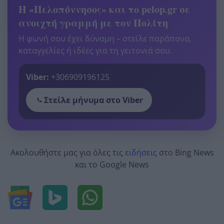
Η «Πελοπόννησος» και το pelop.gr σε
ανοιχτή γραμμή με τον Πολίτη
Η φωνή σου έχει δύναμη – στείλε παράπονα,
καταγγελίες ή ιδέες για τη γειτονιά σου.
Viber:
+306909196125
Στείλε μήνυμα στο Viber
Ακολουθήστε μας για όλες τις
ειδήσεις
στο Bing News
και το Google News