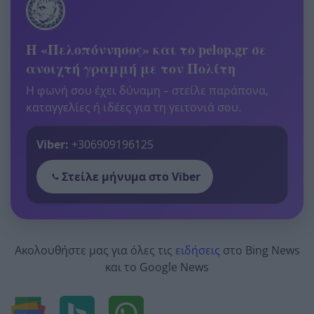
Η «Πελοπόννησος» και το pelop.gr σε
ανοιχτή γραμμή με τον Πολίτη
Η φωνή σου έχει δύναμη – στείλε παράπονα,
καταγγελίες ή ιδέες για τη γειτονιά σου.
Viber:
+306909196125
Στείλε μήνυμα στο Viber
Ακολουθήστε μας για όλες τις
ειδήσεις
στο Bing News
και το Google News