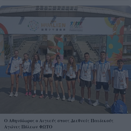
Ο Αθηνόδωρος ο Αιγιεύς στους Διεθνείς Παιδικούς
Αγώνες Πόλεων ΦΩΤΟ