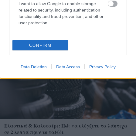
I want to allow Google to enable storage
related to security, including authentication
Μετάλλιο για τον Γυμναστικό Σύλλογο Δύμης στο
functionality and fraud prevention, and other
Πανελλήνιο Πρωτάθλημα Πίστας
user protection.
CONFIRM
Data Deletion
Data Access
Privacy Policy
Ελαστικά & Καλοκαίρι: Πώς να ελέγξετε τα λάστιχα
σε 2 λεπτά πριν το ταξίδι