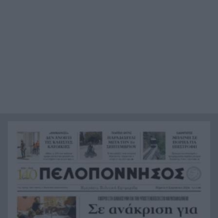
Το βραδινό που χορταίνει και βοηθά στον
22:34
έλεγχο του βάρους
Ο Ελληνοκύπριος νομπελίστας Ντέμης
22:23
Χασάμπης στο «τιμόνι» της Google AI
HELLENiQ ENERGY: Έως 25 εκατ. ευρώ για έργα
22:15
αποκατάστασης στις πυρόπληκτες περιοχές
Οι ξηροί καρποί που αξίζει να βάλεις στη
22:06
διατροφή σου αν θέλεις να επενδύσεις στη
μακροζωία
Ηλεκτρική διασύνδεση Ελλάδας – Κύπρου:
21:53
Μπήκε η Meridiam στο έργο του ΑΔΜΗΕ
Η Σκόπελος στους κορυφαίους
21:45
κινηματογραφικούς προορισμούς της Μεσογείου
Πώς το φαγόπυρο μπορεί να συμβάλει στον
21:37
έλεγχο του βάρους