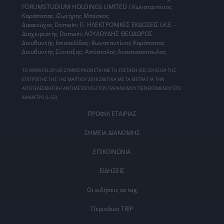
FORUMSTUDIUM HOLDINGS LIMITED / Κωνσταντίνος
Καράπαπας /Σωτήρης Μπέσκος
Δικαιούχος Domain: Π. ΗΛΕΚΤΡΟΝΙΚΕΣ ΕΚΔΟΣΕΙΣ Ι.Κ.Ε. -
Διαχειριστής Domain: ΛΟΥΛΟΥΔΗΣ ΘΕΟΔΩΡΟΣ
Διευθυντής Ιστοσελίδας: Κωνσταντίνος Καράπαπας
Διευθυντής Σύνταξης: Απόστολος Αναστασόπουλος
ΤΟ WWW.PELOP.GR ΣΥΜΜΟΡΦΩΝΕΤΑΙ ΜΕ ΤΗ ΣΥΣΤΑΣΗ (ΕΕ) 2018/334 ΤΗΣ
ΕΠΙΤΡΟΠΗΣ ΤΗΣ 1ΗΣ ΜΑΡΤΙΟΥ 2018 ΣΧΕΤΙΚΑ ΜΕ ΤΑ ΜΕΤΡΑ ΓΙΑ ΤΗΝ
ΑΠΟΤΕΛΕΣΜΑΤΙΚΗ ΑΝΤΙΜΕΤΩΠΙΣΗ ΤΟΥ ΠΑΡΑΝΟΜΟΥ ΠΕΡΙΕΧΟΜΕΝΟΥ ΣΤΟ
ΔΙΑΔΙΚΤΥΟ (L 63).
ΠΡΟΦΙΛ ΕΤΑΙΡΙΑΣ
ΣΗΜΕΙΑ ΔΙΑΝΟΜΗΣ
ΕΠΙΚΟΙΝΩΝΙΑ
ΕΙΔΗΣΕΙΣ
Οι ειδήσεις σε tag
Περιοδικό TRIP