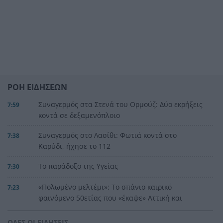
ΡΟΗ ΕΙΔΗΣΕΩΝ
Συναγερμός στα Στενά του Ορμούζ: Δύο εκρήξεις
7:59
κοντά σε δεξαμενόπλοιο
Συναγερμός στο Λασίθι: Φωτιά κοντά στο
7:38
Καρύδι, ήχησε το 112
Το παράδοξο της Υγείας
7:30
«Πολωμένο μελτέμι»: Το σπάνιο καιρικό
7:23
φαινόμενο 50ετίας που «έκαψε» Αττική και
Βοιωτία
ΟΛΕΣ ΟΙ ΕΙΔΗΣΕΙΣ