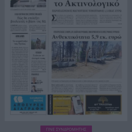
Συναγερμός στη Βόρεια Καρολίνα: Πολλοί νεκροί
21:27
σε μαζικούς πυροβολισμούς
Κέρκυρα: Ο κρυμμένος «σκουπιδότοπος» κάτω
21:20
από τη θάλασσα, συγκλονιστικές υποβρύχιες
εικόνες
Το απόλυτο summer roadtrip από την άγρια
21:12
Μάνη στην καστροπολιτεία της Μονεμβασίας
ΓΙΝΕ ΣΥΝΔΡΟΜΗΤΗΣ