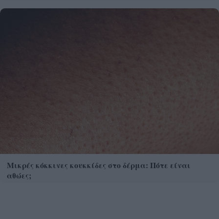
Μικρές κόκκινες κουκκίδες στο δέρμα: Πότε είναι
αθώες;