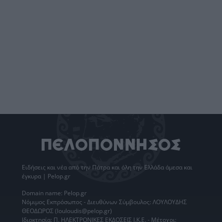
Ειδήσεις
και νέα από την
Πάτρα
και όλη την Ελλάδα άμεσα και
έγκυρα | Pelop.gr
Domain name: Pelop.gr
Νόμιμος Εκπρόσωπος - Διευθύνων Σύμβουλος: ΛΟΥΛΟΥΔΗΣ
ΘΕΟΔΩΡΟΣ (louloudis@pelop.gr)
Ιδιοκτησία: Π. ΗΛΕΚΤΡΟΝΙΚΕΣ ΕΚΔΟΣΕΙΣ Ι.Κ.Ε. - Μέτοχοι: