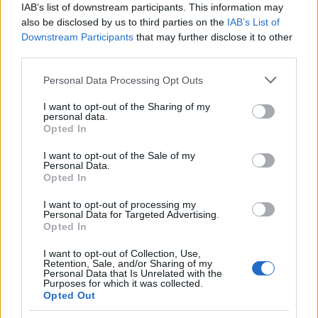
IAB’s list of downstream participants. This information may
also be disclosed by us to third parties on the
IAB’s List of
Downstream Participants
that may further disclose it to other
third parties.
Please note that this website/app uses one or more Google
Personal Data Processing Opt Outs
services and may gather and store information including but
not limited to your visit or usage behaviour. You may click to
I want to opt-out of the Sharing of my
personal data.
grant or deny consent to Google and its third-party tags to
Opted In
use your data for below specified purposes in below Google
consent section.
Θηλασμός: Το «θαύμα» των πρώτων 1.000 ημερών – Τι
I want to opt-out of the Sale of my
Personal Data.
συμβαίνει στον εγκέφαλο του μωρού
Opted In
I want to opt-out of processing my
Personal Data for Targeted Advertising.
Opted In
I want to opt-out of Collection, Use,
Retention, Sale, and/or Sharing of my
Personal Data that Is Unrelated with the
Purposes for which it was collected.
Opted Out