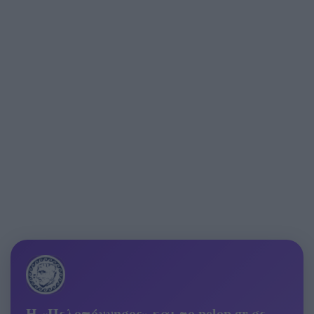
Η «Πελοπόννησος» και το pelop.gr σε