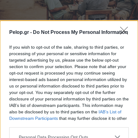
Pelop.gr -
Do Not Process My Personal Information
If you wish to opt-out of the sale, sharing to third parties, or
Ποιοι δικαιούνται σύνταξη 409 ευρώ χωρίς ένσημα
processing of your personal or sensitive information for
targeted advertising by us, please use the below opt-out
section to confirm your selection. Please note that after your
opt-out request is processed you may continue seeing
interest-based ads based on personal information utilized by
us or personal information disclosed to third parties prior to
your opt-out. You may separately opt-out of the further
disclosure of your personal information by third parties on the
IAB’s list of downstream participants. This information may
also be disclosed by us to third parties on the
IAB’s List of
Downstream Participants
that may further disclose it to other
third parties.
Please note that this website/app uses one or more Google
Personal Data Processing Opt Outs