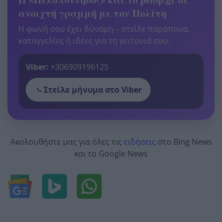
ανοιχτή γραμμή με τον Πολίτη
Η φωνή σου έχει δύναμη – στείλε παράπονα,
καταγγελίες ή ιδέες για τη γειτονιά σου.
Viber:
+306909196125
Στείλε μήνυμα στο Viber
Ακολουθήστε μας για όλες τις
ειδήσεις
στο Bing News
και το Google News