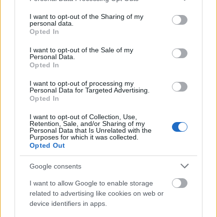
services and may gather and store information including but
not limited to your visit or usage behaviour. You may click to
I want to opt-out of the Sharing of my
Το X πληρώνει πλέον μόνο για πρωτότυπο περιεχόμενο
personal data.
grant or deny consent to Google and its third-party tags to
και με δυο προυποθέσεις
Opted In
use your data for below specified purposes in below Google
consent section.
I want to opt-out of the Sale of my
Personal Data.
Opted In
I want to opt-out of processing my
Personal Data for Targeted Advertising.
Opted In
I want to opt-out of Collection, Use,
Retention, Sale, and/or Sharing of my
Personal Data that Is Unrelated with the
Purposes for which it was collected.
Opted Out
Google consents
Η οικογένεια του Αστέρα Τεμένης για τον Δημήτρη
I want to allow Google to enable storage
Μητρόπουλο
related to advertising like cookies on web or
device identifiers in apps.