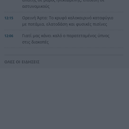
αστυνομικούς
Ορεινή Άρτα: Το κρυφό καλοκαιρινό καταφύγιο
12:15
με ποτάμια, ελατοδάση και φυσικές πισίνες
Γιατί μας κάνει καλό ο παρατεταμένος ύπνος
12:06
στις διακοπές
Δεκαπενταύγουστος 2026: Πόσο κοστίζουν οι
12:00
διακοπές για μια 4μελή οικογένεια
ΟΛΕΣ ΟΙ ΕΙΔΗΣΕΙΣ
Δυτική Ελλάδα: Τρεις συλλήψεις για δυνατή
11:56
μουσική σε Αιγιάλεια και Κρέστενα
ΠΑΣΟΚ κατά «Εστίας»: «Ανάλωσε τη μισή ύλη
11:45
για να μην πει τίποτα»
Συναγερμός στην Κάρπαθο: Απαγόρευση
11:41
κολύμβησης στο Αρδάνι λόγω εντοπισμού
πυρομαχικών