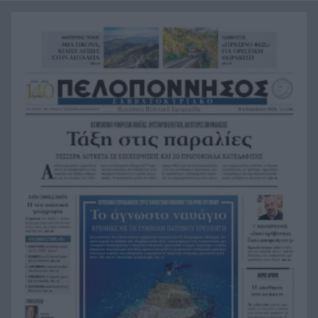
10:44
πύραυλος της SpaceX που συνετρίβη
Ιός του Δυτικού Νείλου: Έξι θάνατοι τις
10:36
τελευταίες ημέρες – Στο «κόκκινο» η Αττική
Τουρισμός για Όλους 2026-2027: Ποιοι παίρνουν
10:24
σειρά σήμερα για το voucher διακοπών
Τροχαίο στην Αθηνών-Σουνίου: Στο 401
10:16
Νοσοκομείο δύο αστυνομικοί της ΔΙΑΣ – Πώς
έγινε η σύγκρουση με το ΙΧ των τουριστών
Κορυφώνεται η έξοδος του Αυγούστου:
10:08
«Φεύγουμε!» – «Βούλιαξε» το λιμάνι του Πειραιά
Η Αιγιάλεια έχασε την ασπίδα της: Γιατί
10:00
καιγόμαστε
Τέλος στην ταλαιπωρία: Πώς θα βγάζουμε
9:47
πινακίδες κυκλοφορίας με ένα «κλικ» στο gov.gr