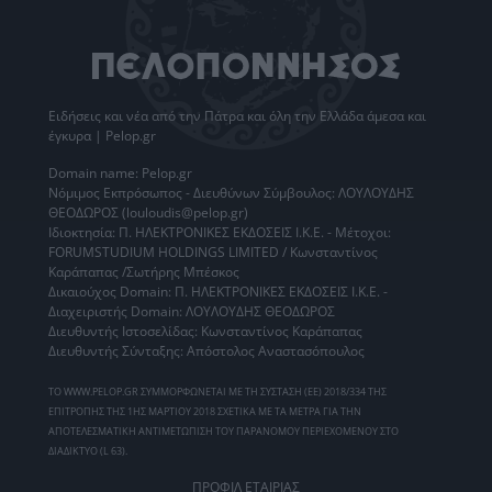
Ειδήσεις
και νέα από την
Πάτρα
και όλη την Ελλάδα άμεσα και
έγκυρα | Pelop.gr
Domain name: Pelop.gr
Νόμιμος Εκπρόσωπος - Διευθύνων Σύμβουλος: ΛΟΥΛΟΥΔΗΣ
ΘΕΟΔΩΡΟΣ (louloudis@pelop.gr)
Ιδιοκτησία: Π. ΗΛΕΚΤΡΟΝΙΚΕΣ ΕΚΔΟΣΕΙΣ Ι.Κ.Ε. - Μέτοχοι:
FORUMSTUDIUM HOLDINGS LIMITED / Κωνσταντίνος
Καράπαπας /Σωτήρης Μπέσκος
Δικαιούχος Domain: Π. ΗΛΕΚΤΡΟΝΙΚΕΣ ΕΚΔΟΣΕΙΣ Ι.Κ.Ε. -
Διαχειριστής Domain: ΛΟΥΛΟΥΔΗΣ ΘΕΟΔΩΡΟΣ
Διευθυντής Ιστοσελίδας: Κωνσταντίνος Καράπαπας
Διευθυντής Σύνταξης: Απόστολος Αναστασόπουλος
ΤΟ WWW.PELOP.GR ΣΥΜΜΟΡΦΩΝΕΤΑΙ ΜΕ ΤΗ ΣΥΣΤΑΣΗ (ΕΕ) 2018/334 ΤΗΣ
ΕΠΙΤΡΟΠΗΣ ΤΗΣ 1ΗΣ ΜΑΡΤΙΟΥ 2018 ΣΧΕΤΙΚΑ ΜΕ ΤΑ ΜΕΤΡΑ ΓΙΑ ΤΗΝ
ΑΠΟΤΕΛΕΣΜΑΤΙΚΗ ΑΝΤΙΜΕΤΩΠΙΣΗ ΤΟΥ ΠΑΡΑΝΟΜΟΥ ΠΕΡΙΕΧΟΜΕΝΟΥ ΣΤΟ
ΔΙΑΔΙΚΤΥΟ (L 63).
ΠΡΟΦΙΛ ΕΤΑΙΡΙΑΣ