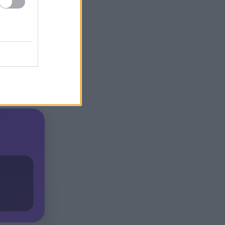
μεγάλων δασικών πυρκαγιών
στην Ελλάδα
κετ
Η Εθνική Παίδων νίκησε την
16:35
Ουγγαρία, αλλά αποκλείστηκε
έσμευση
από τους «8»