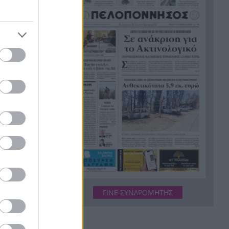
Πώς να ΜΗ Γίνετε
πρωθυπουργός
Ποια είναι η ιδανική διαφορά
16:47
ηλικίας σε ένα ζευγάρι; Τι
δείχνουν οι έρευνες
Γεωργιάδης και Κυρανάκης
16:46
ζητούν τη βοήθεια του Τραμπ
για την επιστροφή των
Γλυπτών του Παρθενώνα
Νέα Υόρκη: Μητέρα και γιαγιά
16:39
συντόνιζαν με μηνύματα τις
τικής και
δολοφονίες των παιδιών
Tα φιλικά παιχνίδια του
16:38
ι την
Παναιγιαλείου
ΓΙΝΕ ΣΥΝΔΡΟΜΗΤΗΣ
και
Meteo: Οι έξι πιο επικίνδυνες
16:38
εβδομάδες για εκδήλωση