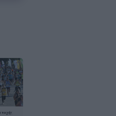
ετοχής