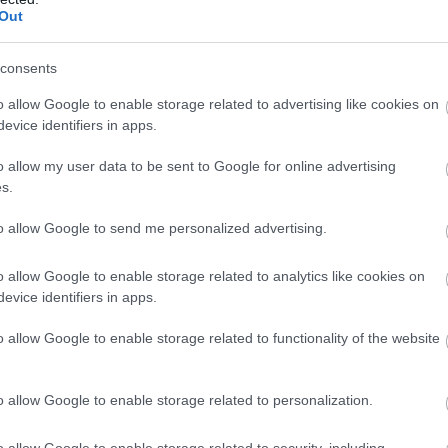
Out
consents
 θα υποστηρίζουν:
o allow Google to enable storage related to advertising like cookies on
evice identifiers in apps.
μα με προβλήματα όρασης
 άτομα με προβλήματα ακοής
o allow my user data to be sent to Google for online advertising
s.
 ή δόνησης
 τιμές
to allow Google to send me personalized advertising.
στηρικτικού εξοπλισμού σε ιδιαίτερα προσιτές τιμές.
o allow Google to enable storage related to analytics like cookies on
evice identifiers in apps.
υστικά, συσκευές Bluetooth, καθώς και συστήματα εναλλακ
o allow Google to enable storage related to functionality of the website
ιορίσει το κόστος για τους δικαιούχους και να διευκολύνε
πορούν να χρησιμοποιηθούν στην καθημερινή επικοινωνία 
o allow Google to enable storage related to personalization.
o allow Google to enable storage related to security, including