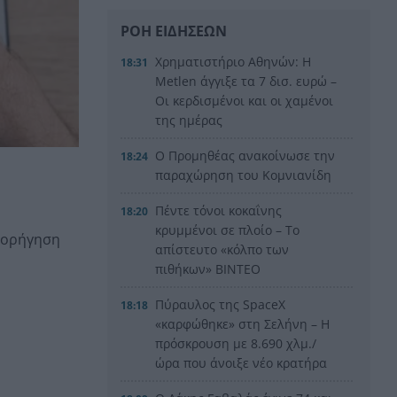
ΡΟΗ ΕΙΔΗΣΕΩΝ
Χρηματιστήριο Αθηνών: Η
18:31
Metlen άγγιξε τα 7 δισ. ευρώ –
Οι κερδισμένοι και οι χαμένοι
της ημέρας
Ο Προμηθέας ανακοίνωσε την
18:24
παραχώρηση του Κομνιανίδη
Πέντε τόνοι κοκαΐνης
18:20
κρυμμένοι σε πλοίο – Το
 χορήγηση
απίστευτο «κόλπο των
πιθήκων» ΒΙΝΤΕΟ
Πύραυλος της SpaceX
18:18
«καρφώθηκε» στη Σελήνη – Η
πρόσκρουση με 8.690 χλμ./
ώρα που άνοιξε νέο κρατήρα