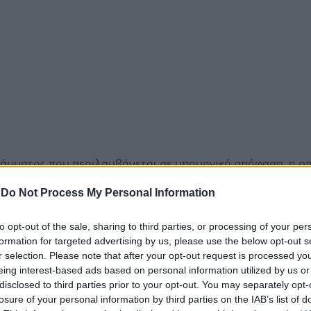
ράμματος που περιλαμβάνεται σε υπουργική απόφαση, η ο
υάριο. Στόχος του προγράμματος είναι η ενίσχυση της
-
Do Not Process My Personal Information
ηση πολιτών με αναπηρία.
ι
to opt-out of the sale, sharing to third parties, or processing of your per
formation for targeted advertising by us, please use the below opt-out s
ν πολίτες με πιστοποιημένο ποσοστό αναπηρίας άνω του
r selection. Please note that after your opt-out request is processed y
eing interest-based ads based on personal information utilized by us or
θα αφορά την αγορά smartphone που πληροί συγκεκριμένες
disclosed to third parties prior to your opt-out. You may separately opt-
losure of your personal information by third parties on the IAB’s list of