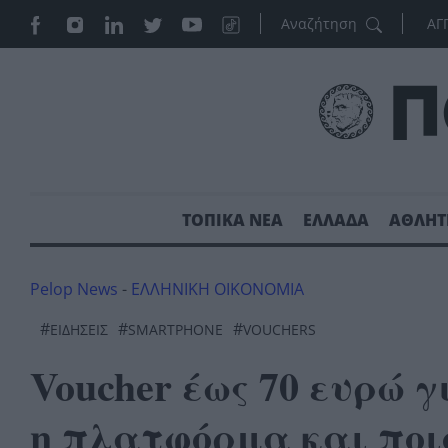
ΑΓ
ΤΟΠΙΚΑ ΝΕΑ
ΕΛΛΑΔΑ
ΑΘΛΗΤ
Pelop News
-
ΕΛΛΗΝΙΚΗ ΟΙΚΟΝΟΜΙΑ
#
#
#
ΕΙΔΗΣΕΙΣ
SMARTPHONE
VOUCHERS
Voucher έως 70 ευρώ γ
η πλατφόρμα και ποιο