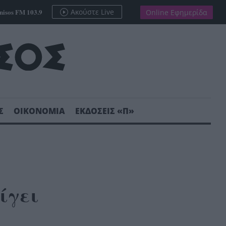
nisos FM 103.9
Ακούστε Live
Online Εφημερίδα
Σ
ΟΙΚΟΝΟΜΙΑ
ΕΚΔΟΣΕΙΣ «Π»
ίγει