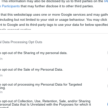
. This information may also be disclosed by us to third parties on the
IA
α διαθέτουν τουλάχιστον μία συσκευή smartphone με ανώτα
Participants
that may further disclose it to other third parties.
ην ενίσχυση.
 that this website/app uses one or more Google services and may gath
ίζουν οι συσκευές
including but not limited to your visit or usage behaviour. You may click 
 to Google and its third-party tags to use your data for below specifi
ogle consent section.
υ προγράμματος θα πρέπει να είναι κατάλληλα για χρήστες
l Data Processing Opt Outs
o opt-out of the Sharing of my personal data.
In
o opt-out of the Sale of my Personal Data.
In
to opt-out of processing my Personal Data for Targeted
ing.
In
o opt-out of Collection, Use, Retention, Sale, and/or Sharing
ersonal Data that Is Unrelated with the Purposes for which it
lected.