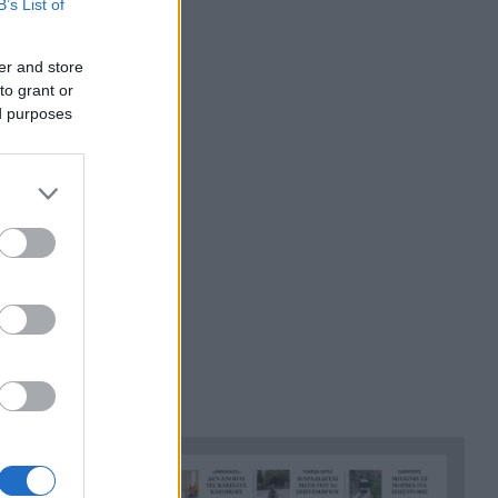
B’s List of
που τον χειμώνα μοιάζει
τη λιανική
βγαλμένη από ταινία – Τι
er and store
κρύβεται κάτω από την
to grant or
πλατεία της
ed purposes
Ποια ράμπα αναπήρων; Δεν
 με
17:18
έχει σήμανση, θα παρκάρω!
Δεν πάρκαρε (τελικά), λίγο
έλλειψε να γίνει μεγάλος
χαμός
Βαλκάνια στις φλόγες με 40°C:
17:14
Ένας νεκρός στη Σερβία,
εκκενώσεις στην Αλβανία
Νέα Υόρκη: Μασκοφόρος
17:07
κατέστρεψε με σφυρί άγαλμα
της Παναγίας σε εκκλησία
Το απρόβλεπτο καρέ του
17:00
Τεύκρου Σακελλαρόπουλου: