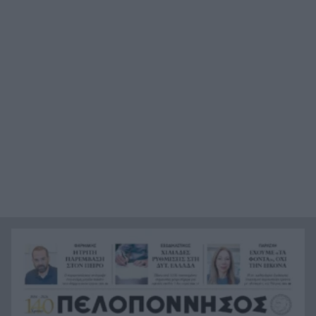
Ιούλιο, δείτε για ποιο λόγο
Τι θέλει να προλάβει ο Τσίπρας στον Σεπτέμβριο
12:21
με το οικονομικό του πρόγραμμα
Πάτρα: Αισιόδοξο μηνυμα από τη νέα γενιά για
12:17
την Πλατεία Υψηλών Αλωνίων
Βοιωτία: Αναστέλλεται η λειτουργία του
12:13
αιολικού πάρκου από όπου ξεκίνησε η
καταστροφική πυρκαγιά
Υπόθεση Marfin: Προθεσμία για να απολογηθεί η
12:09
46χρονη που εκδόθηκε από τη Βρετανία
Σύσκεψη ασφαλείας στη Γερμανία για το drone
12:08
στη Λειψία, τι συζήτησαν
Η Περιφέρεια βάζει πλάτη για Οδοντωτό –
12:00
Επόμενο βήμα η προγραμματική σύμβαση για
τις μελέτες