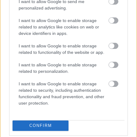
I want to allow Google to send me
το χαρτζιλίκι και οι αναλήψεις θεωρούνται κρυφή
personalized advertising.
δωρεά
I want to allow Google to enable storage
related to analytics like cookies on web or
device identifiers in apps.
I want to allow Google to enable storage
related to functionality of the website or app.
I want to allow Google to enable storage
related to personalization.
I want to allow Google to enable storage
related to security, including authentication
functionality and fraud prevention, and other
user protection.
Το «ντόνατ» της OpenAI: Όλα όσα ξέρουμε για την
πρώτη της συσκευή με υπογραφή Jony Ive
CONFIRM