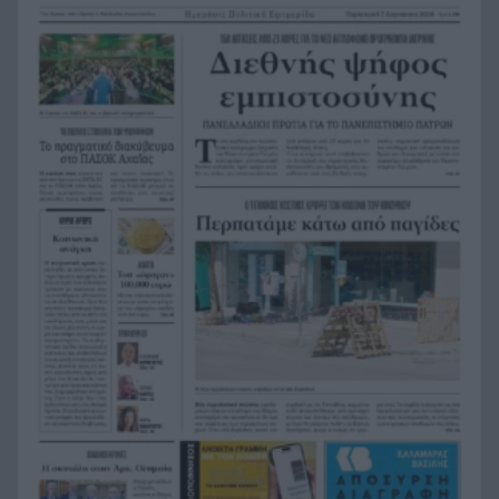
Προτάσεις για διακοπές «last minute»: Λευκάδα,
11:52
Κεφαλονιά, Ζάκυνθο, Πρέβεζα και Ιταλία
Η Εβελυν Μητρόπουλου πήρε το ασημένιο
11:45
μετάλλιο στο Ευρωπαϊκό Κ20
Κόνγκο: Τα κρούσματα του έμπολα ξεπεράσουν
11:38
τα 4.000
Πού θα δείτε την μάχη της Σάκκαρη στο Τορόντο
11:32