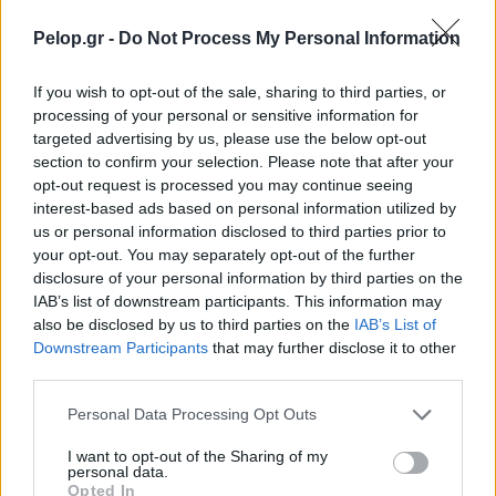
Pelop.gr -
Do Not Process My Personal Information
If you wish to opt-out of the sale, sharing to third parties, or
processing of your personal or sensitive information for
targeted advertising by us, please use the below opt-out
Το GTA 6 αποκαλύπτεται και το Netflix το δείχνει
section to confirm your selection. Please note that after your
πρώτο
opt-out request is processed you may continue seeing
interest-based ads based on personal information utilized by
us or personal information disclosed to third parties prior to
your opt-out. You may separately opt-out of the further
disclosure of your personal information by third parties on the
IAB’s list of downstream participants. This information may
also be disclosed by us to third parties on the
IAB’s List of
Downstream Participants
that may further disclose it to other
third parties.
Please note that this website/app uses one or more Google
Personal Data Processing Opt Outs
services and may gather and store information including but
not limited to your visit or usage behaviour. You may click to
I want to opt-out of the Sharing of my
personal data.
grant or deny consent to Google and its third-party tags to
Opted In