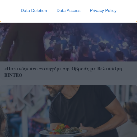
Data Deletion
Data Access
Privacy Policy
«Πανικός» στο πανηγύρι της Οβρυάς με Βελισσάρη
ΒΙΝΤΕΟ