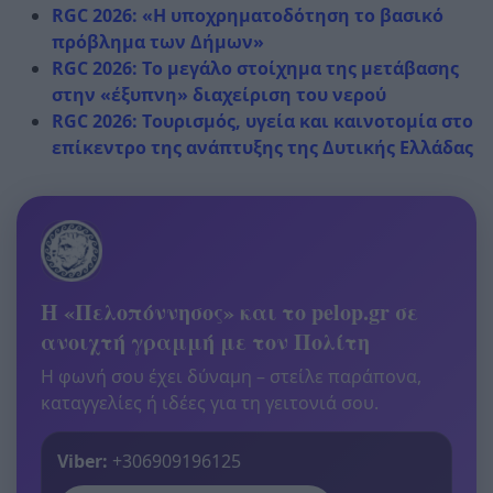
RGC 2026: «Η υποχρηματοδότηση το βασικό
πρόβλημα των Δήμων»
RGC 2026: Το μεγάλο στοίχημα της μετάβασης
στην «έξυπνη» διαχείριση του νερού
RGC 2026: Τουρισμός, υγεία και καινοτομία στο
επίκεντρο της ανάπτυξης της Δυτικής Ελλάδας
Η «Πελοπόννησος» και το pelop.gr σε
ανοιχτή γραμμή με τον Πολίτη
Η φωνή σου έχει δύναμη – στείλε παράπονα,
καταγγελίες ή ιδέες για τη γειτονιά σου.
Viber:
+306909196125