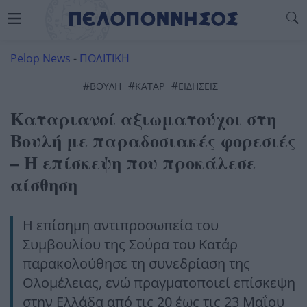
Pelop News
-
ΠΟΛΙΤΙΚΗ
#
#
#
ΒΟΥΛΗ
ΚΑΤΑΡ
ΕΙΔΗΣΕΙΣ
Καταριανοί αξιωματούχοι στη
Βουλή με παραδοσιακές φορεσιές
– Η επίσκεψη που προκάλεσε
αίσθηση
Η επίσημη αντιπροσωπεία του
Συμβουλίου της Σούρα του Κατάρ
παρακολούθησε τη συνεδρίαση της
Ολομέλειας, ενώ πραγματοποιεί επίσκεψη
στην Ελλάδα από τις 20 έως τις 23 Μαΐου