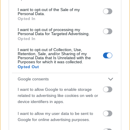
use your data for below specified purposes in below Google
consent section.
I want to opt-out of the Sale of my
Personal Data.
Συνεργασία της Παιδικής Κατασκήνωσης στα Ροΐτικα
Opted In
με τον ΝΟΠ ΦΩΤΟ
I want to opt-out of processing my
Personal Data for Targeted Advertising.
Opted In
I want to opt-out of Collection, Use,
Retention, Sale, and/or Sharing of my
Personal Data that Is Unrelated with the
Purposes for which it was collected.
Opted Out
Google consents
I want to allow Google to enable storage
related to advertising like cookies on web or
device identifiers in apps.
I want to allow my user data to be sent to
Google for online advertising purposes.
«Φίλτρο» της ΑΑΔΕ στις τραπεζικές καταθέσεις: Πότε