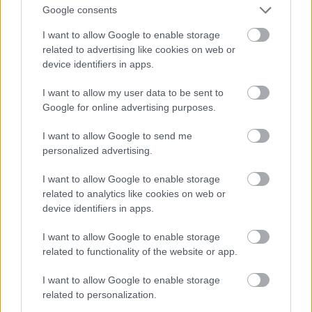
Google consents
αυτή συμβολίζει την ευγνωμοσύνη, τη μεσιτεία και
την αφιέρωση της οικογένειάς μας στον Θεό», λέει η
I want to allow Google to enable storage
Λουίζα.
related to advertising like cookies on web or
device identifiers in apps.
Στα κοινωνικά δίκτυα, δεν σχετίζονται απαραίτητα
όλες οι ερωτήσεις που λαμβάνουν η Φρανσίλια και η
I want to allow my user data to be sent to
Google for online advertising purposes.
Λουίζα από τους ακόλουθούς τους με τη
σεξουαλικότητα και τη θρησκεία: «Υπάρχουν πολλοί
I want to allow Google to send me
ετεροφυλόφιλοι που δεν ανήκουν στην κοινότητα και
personalized advertising.
βρίσκονται μέσα στο μοναστήρι και βιώνουν αυτό το
μαρτύριο επειδή θέλουν να φύγουν – δεν αισθάνονται
I want to allow Google to enable storage
το κάλεσμα, θέλουν να ζήσουν εδώ έξω. Μερικές
related to analytics like cookies on web or
φορές θέλει ακόμη και τη ζωή του ιεραπόστολου, αλλά
device identifiers in apps.
όχι μέσα σε ένα μοναστήρι ή σε ένα σεμινάριο.
I want to allow Google to enable storage
Φοβάται όμως να φύγει επειδή, δεν ξέρει αν θα
related to functionality of the website or app.
καταφέρει να σπουδάσει ή να βρει δουλειά. Επειδή η
ζωή έξω δεν είναι εύκολη. Η θρησκευτική ζωή είναι
I want to allow Google to enable storage
όμορφη, αλλά είναι επίσης πολύ άνετη».
related to personalization.