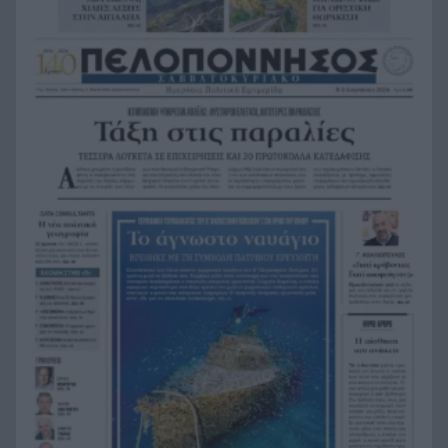
αλλά ηττήθηκε από το Ισράηλ
«Ήθελα να είναι ο φίλαθλος που θα έχει
18:12
εισιτήριο διαρκείας στον ΟΦΗ από την κοιλιά
της μάνας του!»
Τέθηκε υπό έλεγχο η φωτιά στο Κιλκίς
18:01
Πρίγκιπας Ουίλιαμ και Χάρι: Πότε συναντήθηκαν
17:51
τελευταία φορά – Στο μηδέν οι σχέσεις τους
Κιλκίς: Φωτιά, επιχειρούν τρία αεροσκάφη, 28
17:43
πυροσβέστες, εθελοντές και 9 οχήματα