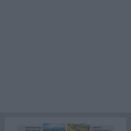
Η Ελλάδα θα διεκδικήσει την 9η θέση στο
19:36
Παγκόσμιο πρωτάθλημα Παίδων
Τεσσάρων χρονών παιδί βρέθηκε νεκρό σε
19:24
πισίνα στην Πάρο, ανείπωτη τραγωδία
Μπαράζ συλλήψεων για ναρκωτικά σε Κέρκυρα
19:12
και Λευκάδα
Στον Αστακό ολοκληρώνεται το Ράλι Ιονίου
19:04
Το ναυάγιο των 83 χρόνων: Εντοπίστηκε στο
19:00
Ιόνιο η γερμανική τορπιλάκατος LS 6 του 1943
Τεράστια αρκούδα σχεδόν 300 κιλά βρέθηκε
18:48
νεκρή στην Καστοριά
Τρομερό τροχαίο με γουρούνα στον δρόμο
18:36
Μυρτιάς-Αγίου Ηλία, ΦΩΤΟ
Η Εθνική Παίδων μπροστά για μεγάλο διάστημα,
18:24