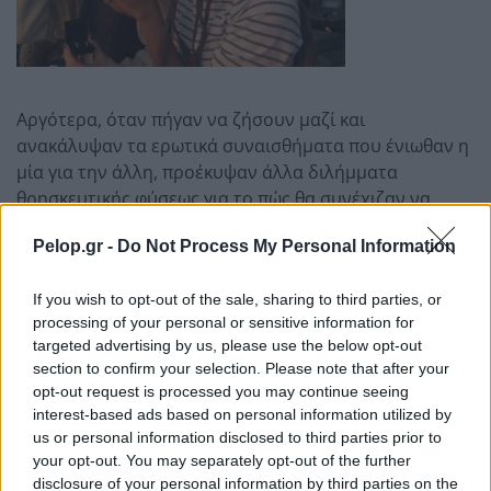
Αργότερα, όταν πήγαν να ζήσουν μαζί και
ανακάλυψαν τα ερωτικά συναισθήματα που ένιωθαν η
μία για την άλλη, προέκυψαν άλλα διλήμματα
θρησκευτικής φύσεως για το πώς θα συνέχιζαν να
ασκούν την πίστη τους μέσα σε έναν καθολικισμό που
Pelop.gr -
Do Not Process My Personal Information
δεν αναγνωρίζει τη σχέση τους.
Η απάντηση, λέει η Λουίζα, ήρθε σιγά-σιγά: «Είναι κάτι
If you wish to opt-out of the sale, sharing to third parties, or
για το οποίο εγώ και η Φρανσίλια μιλάμε πολύ εδώ στο
processing of your personal or sensitive information for
σπίτι: δεν μπορείς να διαχωρίσεις τον Ιησού ως
targeted advertising by us, please use the below opt-out
section to confirm your selection. Please note that after your
άνθρωπο και τον Ιησού ως Θεό. Είναι ένας και ο ίδιος.
opt-out request is processed you may continue seeing
Και η σεξουαλικότητά μας και η πίστη μας δεν πρέπει
interest-based ads based on personal information utilized by
να διαχωρίζονται, γιατί είναι μέσα μας. Είμαστε ένα
us or personal information disclosed to third parties prior to
ζευγάρι που έχει πίστη, δεν υπάρχει τρόπος να το
your opt-out. You may separately opt-out of the further
διαχωρίσουμε αυτό».
disclosure of your personal information by third parties on the