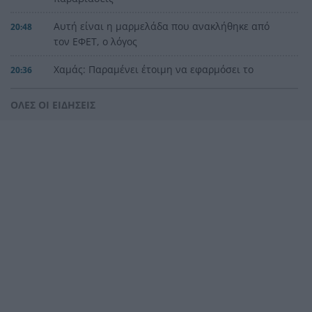
Αυτή είναι η μαρμελάδα που ανακλήθηκε από
20:48
τον ΕΦΕΤ, ο λόγος
Χαμάς: Παραμένει έτοιμη να εφαρμόσει το
20:36
ειρηνευτικό σχέδιο των ΗΠΑ για τη Γάζα
ΟΛΕΣ ΟΙ ΕΙΔΗΣΕΙΣ
Φιστίκια: 6 οφέλη για καρδιά, έντερο και
20:24
σάκχαρο – Τι δείχνουν οι μελέτες
«Ας αναπαυτεί εν ειρήνη», Ρεάλ, Μπαρτσελόνα
20:12
και Ομοσπονδία Αργεντινής για τον χαμό του
πατέρα του Μέσι
Οι πνιγμοί είναι συνήθως «βουβοί»: Η
20:00
διασώστρια Δήμητρα Παναγιωτοπούλου για τις
εμπειρίες και το απαιτητικό της επάγγελμα
«Λένε προδότες και πληρωμένους όσους
19:48
αποχωρούν», διαζύγιο με αιχμές στο κόμμα
Καρυστιανού