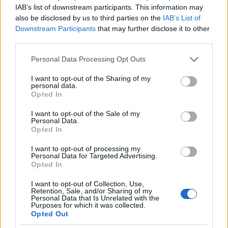
IAB’s list of downstream participants. This information may
Μια νέα «αποστολή»
also be disclosed by us to third parties on the
IAB’s List of
Η Φρανσίλια και η Λουίζα συμμετέχουν στο
Downstream Participants
that may further disclose it to other
«Diversidade Católica», ένα δίκτυο που αποτελείται
third parties.
από ομάδες, ποιμαντικές δραστηριότητες και
Please note that this website/app uses one or more Google
Personal Data Processing Opt Outs
κινήματα LGBTQI+ καθολικών. «Αυτός ο χώρος
services and may gather and store information including but
ενισχύει ακόμη περισσότερο την πορεία της πίστης
not limited to your visit or usage behaviour. You may click to
I want to opt-out of the Sharing of my
personal data.
μας ως άτομα και ως ζευγάρι», λέει η Λουίζα.
grant or deny consent to Google and its third-party tags to
Opted In
use your data for below specified purposes in below Google
Την ημέρα του γάμου, παρευρέθηκαν φίλες από την
consent section.
I want to opt-out of the Sale of my
εποχή του μοναστηριού που σήμερα έχουν επίσης
Personal Data.
Opted In
αποχωρήσει από τη θρησκευτική ζωή. Δεν υπήρχαν
κληρικοί στην τελετή, αν και εξακολουθούν να
I want to opt-out of processing my
Personal Data for Targeted Advertising.
διατηρούν επαφή με μοναχούς και μοναχές εκείνης
Opted In
της εποχής.
I want to opt-out of Collection, Use,
«Λάβαμε πολλή αγάπη, μηνύματα και προσευχές
Retention, Sale, and/or Sharing of my
Personal Data that Is Unrelated with the
αφιερωμένες σε εμάς και στη μέρα μας. Ίσως να μην
Purposes for which it was collected.
έχουμε μια φωτογραφία στο ιερό μιας εκκλησίας, αλλά
Opted Out
έχουμε μια φωτογραφία με την Παναγία. Για εμάς,