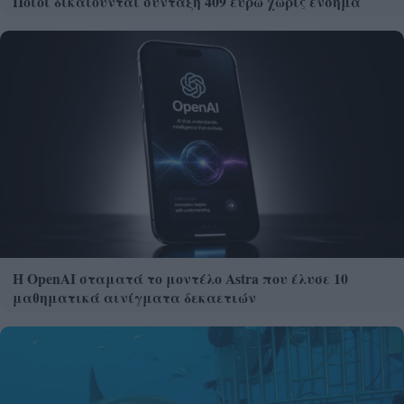
Ποιοι δικαιούνται σύνταξη 409 ευρώ χωρίς ένσημα
Η OpenAI σταματά το μοντέλο Astra που έλυσε 10
μαθηματικά αινίγματα δεκαετιών