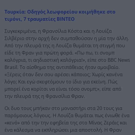
Τουρκία: Οδηγός λεωφορείου κοιμήθηκε στο
τιμόνι, 7 τραυματίες ΒΙΝΤΕΟ
Συγκεκριμένα, η Φρανσίλια Κόστα και η Λουίζα
Σιλβέριο στην αρχή δεν συμπαθούσαν η μία την άλλη.
Από την πλευρά της η Λουίζα θυμάται τη στιγμή που
είδε τη Φραν για πρώτη φορά. «Πω πω, τι σνομπ
καλόγρια, τι αηδιαστική καλόγρια!», είπε στο BBC News
Brasil. Το αίσθημα της αντιπάθειας ήταν αμοιβαίο.
«Ξέρεις όταν δεν σου αρέσει κάποιος; Χωρίς κανένα
λόγο; Και εγώ σκεφτόμουν το ίδιο για εκείνη. Πώς
μπορεί ένα κορίτσι να είναι τόσο σνομπ;», είπε από
την πλευρά της η Φρανσίλια Φραν.
Οι δυο τους μπήκαν στο μοναστήρι στα 20 τους για
παρόμοιους λόγους. Η Λουίζα θυμάται πως ένιωθε ένα
«κενό» από την την εφηβεία της στο Μίνας Ζεράις και
ένα κάλεσμα να εκπληρώσει μια αποστολή. Η Φραν