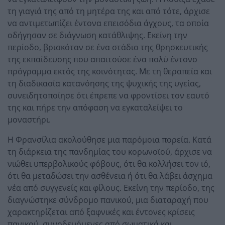
τη γιαγιά της από τη μητέρα της και από τότε, άρχισε
να αντιμετωπίζει έντονα επεισόδια άγχους, τα οποία
οδήγησαν σε διάγνωση κατάθλιψης. Εκείνη την
περίοδο, βρισκόταν σε ένα στάδιο της θρησκευτικής
της εκπαίδευσης που απαιτούσε ένα πολύ έντονο
πρόγραμμα εκτός της κοινότητας. Με τη θεραπεία και
τη διαδικασία κατανόησης της ψυχικής της υγείας,
συνειδητοποίησε ότι έπρεπε να φροντίσει τον εαυτό
της και πήρε την απόφαση να εγκαταλείψει το
μοναστήρι.
Η Φρανσίλια ακολούθησε μια παρόμοια πορεία. Κατά
τη διάρκεια της πανδημίας του κορωνοϊού, άρχισε να
νιώθει υπερβολικούς φόβους, ότι θα κολλήσει τον ιό,
ότι θα μεταδώσει την ασθένεια ή ότι θα λάβει άσχημα
νέα από συγγενείς και φίλους. Εκείνη την περίοδο, της
διαγνώστηκε σύνδρομο πανικού, μια διαταραχή που
χαρακτηρίζεται από ξαφνικές και έντονες κρίσεις
πανικού, συνοδευόμενες από σωματικά και