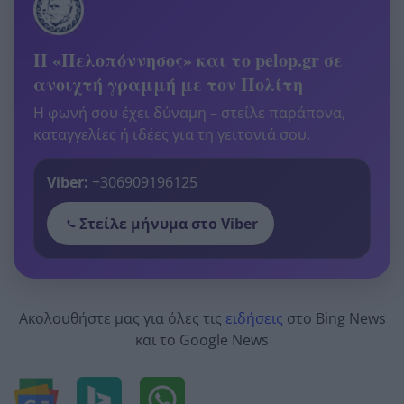
Η «Πελοπόννησος» και το pelop.gr σε
ανοιχτή γραμμή με τον Πολίτη
Η φωνή σου έχει δύναμη – στείλε παράπονα,
καταγγελίες ή ιδέες για τη γειτονιά σου.
Viber:
+306909196125
Στείλε μήνυμα στο Viber
Ακολουθήστε μας για όλες τις
ειδήσεις
στο Bing News
και το Google News