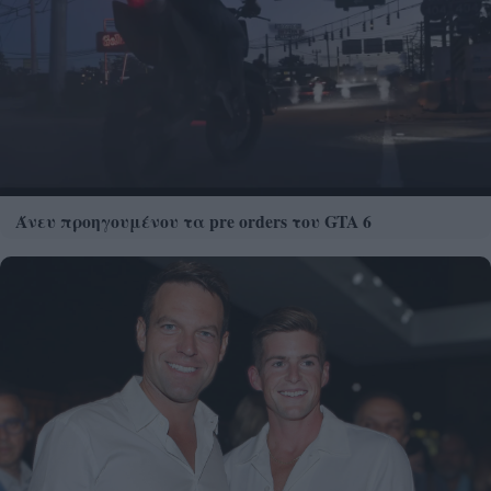
Άνευ προηγουμένου τα pre orders του GTA 6