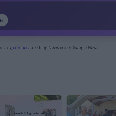
er
λες τις
ειδήσεις
στο Bing News και το Google News