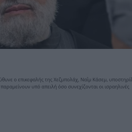
θυνε ο επικεφαλής της Χεζμπολάχ, Ναΐμ Κάσεμ, υποστηρί
 παραμείνουν υπό απειλή όσο συνεχίζονται οι ισραηλινές