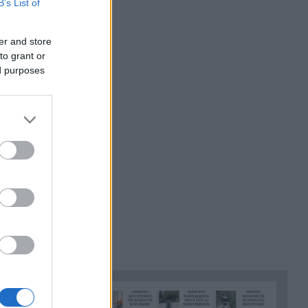
B’s List of
Σε 24 ώρες 44 πυρκαγιές, οι 8
19:00
εξακολουθούν να απασχολούν
er and store
τις πυροσβεστικές δυνάμεις
to grant or
ed purposes
Άνδρας έδειχνε τα γεννητικά
18:55
του όργανα σε παιδιά που
έπαιζαν σε πλατεία στον
Άβαντα Αλεξανδρούπολης
Άντονι Φάουτσι: Επιτροπή της
18:47
Γερουσίας τον παραπέμπει για
περιφρόνηση του Κογκρέσου –
Σιώπησε σε πάνω από 100
ερωτήσεις
Στην Εκατονταπυλιανή της
18:43
Πάρου η Κατερίνα
Καινούργιου – Εκεί όπου είχε
της
κάνει τάμα να γίνει μητέρα
ρίας.
Χρηματιστήριο Αθηνών: Η
18:31