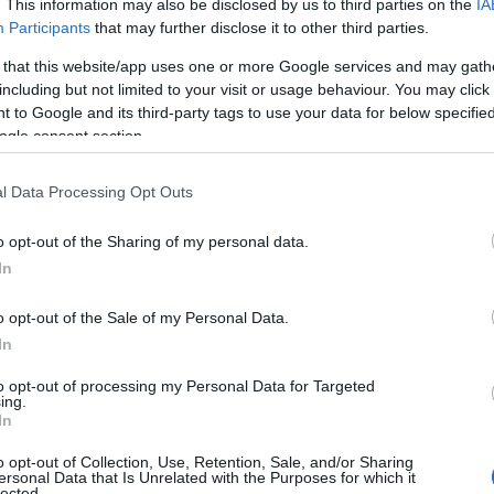
June 4, 2026
. This information may also be disclosed by us to third parties on the
IA
Participants
that may further disclose it to other third parties.
 that this website/app uses one or more Google services and may gath
including but not limited to your visit or usage behaviour. You may click 
 to Google and its third-party tags to use your data for below specifi
ogle consent section.
l Data Processing Opt Outs
o opt-out of the Sharing of my personal data.
In
o opt-out of the Sale of my Personal Data.
In
to opt-out of processing my Personal Data for Targeted
ing.
In
ρόκειται να αποδεχθεί οποιαδήποτε προσπάθεια σύνδεσης 
λιτικές διευθετήσεις ή με τους όρους μιας πιθανής εκεχει
o opt-out of Collection, Use, Retention, Sale, and/or Sharing
ersonal Data that Is Unrelated with the Purposes for which it
lected.