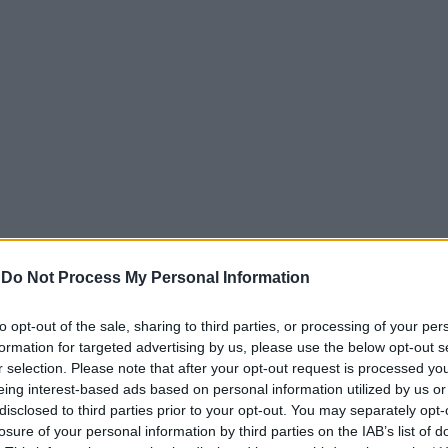
οργάνωσης συνέδεσε ευθέως την ασφάλεια των ισραηλινών 
-
Do Not Process My Personal Information
ότιο Λίβανο και την παρουσία των ισραηλινών δυνάμεων.
banon-Israel ceasefire agreement, which he calls “Satan’s 
to opt-out of the sale, sharing to third parties, or processing of your per
ontinues to strike and be present in Lebanon, Israel’s north
formation for targeted advertising by us, please use the below opt-out s
r selection. Please note that after your opt-out request is processed y
eing interest-based ads based on personal information utilized by us or
r.com/9yYzrrJQyQ
disclosed to third parties prior to your opt-out. You may separately opt-
losure of your personal information by third parties on the IAB’s list of