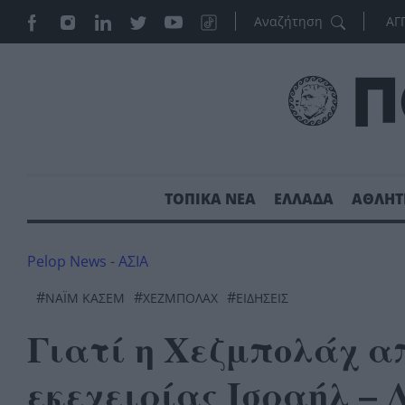
ΑΓ
ΤΟΠΙΚΑ ΝΕΑ
ΕΛΛΑΔΑ
ΑΘΛΗΤ
Pelop News
-
ΑΣΙΑ
#
#
#
ΝΑΪ́Μ ΚΆΣΕΜ
ΧΕΖΜΠΟΛΆΧ
ΕΙΔΗΣΕΙΣ
Γιατί η Χεζμπολάχ α
εκεχειρίας Ισραήλ – 