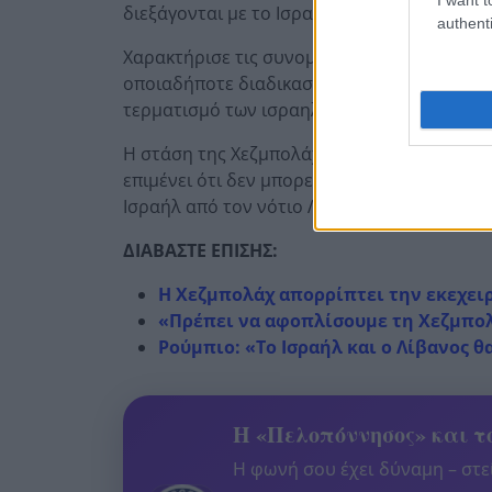
διεξάγονται με το Ισραήλ.
authenti
Χαρακτήρισε τις συνομιλίες «ντροπιαστικές
οποιαδήποτε διαδικασία πολιτικής συνεννό
τερματισμό των ισραηλινών επιχειρήσεων.
Η στάση της Χεζμπολάχ δημιουργεί νέα αβε
επιμένει ότι δεν μπορεί να υπάρξει αποκλ
Ισραήλ από τον νότιο Λίβανο.
ΔΙΑΒΑΣΤΕ ΕΠΙΣΗΣ:
Η Χεζμπολάχ απορρίπτει την εκεχει
«Πρέπει να αφοπλίσουμε τη Χεζμπο
Ρούμπιο: «Το Ισραήλ και ο Λίβανος 
Η «Πελοπόννησος» και το
Η φωνή σου έχει δύναμη – στεί