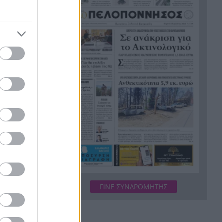
αγμένοι σε
Metlen άγγιξε τα 7 δισ. ευρώ –
ολίτες
Οι κερδισμένοι και οι χαμένοι
της ημέρας
Ο Προμηθέας ανακοίνωσε την
18:24
παραχώρηση του Κομνιανίδη
 τη
Πέντε τόνοι κοκαΐνης
18:20
κρυμμένοι σε πλοίο – Το
απίστευτο «κόλπο των
πιθήκων» ΒΙΝΤΕΟ
βλητες:
Πύραυλος της SpaceX
18:18
«καρφώθηκε» στη Σελήνη – Η
πρόσκρουση με 8.690 χλμ./
τευμάτων
ώρα που άνοιξε νέο κρατήρα
ΓΙΝΕ ΣΥΝΔΡΟΜΗΤΗΣ
Ο Λάκης Γαβαλάς έγινε 74 και
18:09
το γιόρτασε όπως μόνο εκείνος
ξέρει
εις που