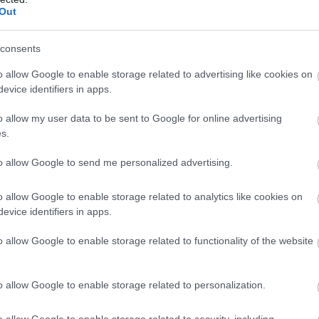
ς, στηριζόμενοι στις αρχές μας, ώστε να μην είμαστε υποτ
Out
ν να ζήσουν ελεύθερα στην πατρίδα τους δίπλα στους συμπ
ης οργάνωσης.
consents
 εκεχειρίας
o allow Google to enable storage related to advertising like cookies on
evice identifiers in apps.
της πρόσφατης συμφωνίας εκεχειρίας που ανακοινώθηκε με
o allow my user data to be sent to Google for online advertising
s.
ικό χάρτη για την εξόντωση μέρους του λιβανικού λαού»,
ολάχ στους όρους που έχουν τεθεί.
to allow Google to send me personalized advertising.
ι οι βασικές απαιτήσεις της Χεζμπολάχ παραμένουν αμετά
o allow Google to enable storage related to analytics like cookies on
ρηση των ισραηλινών δυνάμεων από τον νότιο Λίβανο.
evice identifiers in apps.
ηρωμένη εκεχειρία και η αποχώρηση των ισραηλινών στρα
o allow Google to enable storage related to functionality of the website
υβέρνηση
o allow Google to enable storage related to personalization.
υβέρνησης, επικρίνοντας τις επαφές και τις διαπραγματεύσ
o allow Google to enable storage related to security, including