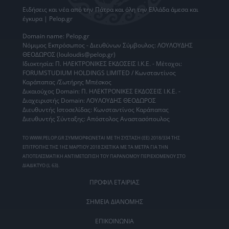
Ειδήσεις
και νέα από την
Πάτρα
και όλη την Ελλάδα άμεσα και
έγκυρα | Pelop.gr
Domain name: Pelop.gr
Νόμιμος Εκπρόσωπος - Διευθύνων Σύμβουλος: ΛΟΥΛΟΥΔΗΣ
ΘΕΟΔΩΡΟΣ (louloudis@pelop.gr)
Ιδιοκτησία: Π. ΗΛΕΚΤΡΟΝΙΚΕΣ ΕΚΔΟΣΕΙΣ Ι.Κ.Ε. - Μέτοχοι:
FORUMSTUDIUM HOLDINGS LIMITED / Κωνσταντίνος
Καράπαπας /Σωτήρης Μπέσκος
Δικαιούχος Domain: Π. ΗΛΕΚΤΡΟΝΙΚΕΣ ΕΚΔΟΣΕΙΣ Ι.Κ.Ε. -
Διαχειριστής Domain: ΛΟΥΛΟΥΔΗΣ ΘΕΟΔΩΡΟΣ
Διευθυντής Ιστοσελίδας: Κωνσταντίνος Καράπαπας
Διευθυντής Σύνταξης: Απόστολος Αναστασόπουλος
ΤΟ WWW.PELOP.GR ΣΥΜΜΟΡΦΩΝΕΤΑΙ ΜΕ ΤΗ ΣΥΣΤΑΣΗ (ΕΕ) 2018/334 ΤΗΣ
ΕΠΙΤΡΟΠΗΣ ΤΗΣ 1ΗΣ ΜΑΡΤΙΟΥ 2018 ΣΧΕΤΙΚΑ ΜΕ ΤΑ ΜΕΤΡΑ ΓΙΑ ΤΗΝ
ΑΠΟΤΕΛΕΣΜΑΤΙΚΗ ΑΝΤΙΜΕΤΩΠΙΣΗ ΤΟΥ ΠΑΡΑΝΟΜΟΥ ΠΕΡΙΕΧΟΜΕΝΟΥ ΣΤΟ
ΔΙΑΔΙΚΤΥΟ (L 63).
ΠΡΟΦΙΛ ΕΤΑΙΡΙΑΣ
ΣΗΜΕΙΑ ΔΙΑΝΟΜΗΣ
ΕΠΙΚΟΙΝΩΝΙΑ