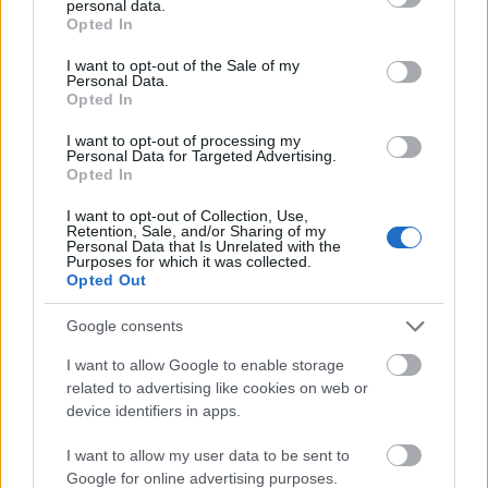
personal data.
grant or deny consent to Google and its third-party tags to
Opted In
use your data for below specified purposes in below Google
Δεν ανοίγει η μπάρα στα διόδια με το e-pass ενώ έχει
consent section.
I want to opt-out of the Sale of my
χρήματα «μέσα»;
Personal Data.
Opted In
I want to opt-out of processing my
Personal Data for Targeted Advertising.
Opted In
I want to opt-out of Collection, Use,
Retention, Sale, and/or Sharing of my
Personal Data that Is Unrelated with the
Purposes for which it was collected.
Opted Out
Google consents
I want to allow Google to enable storage
related to advertising like cookies on web or
device identifiers in apps.
Η Google ΑΙ ο Hassabis και η δήλωση για την θεραπεία
του καρκίνου που εξηγεί τις αλλαγές στην κορυφή
I want to allow my user data to be sent to
Google for online advertising purposes.