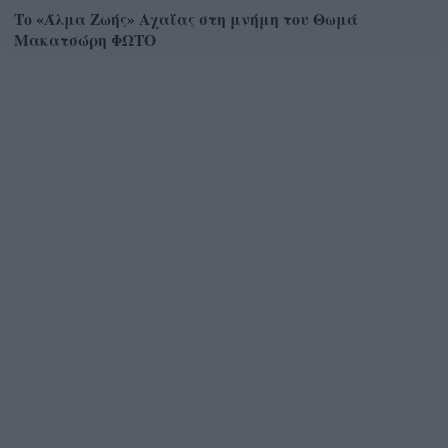
Το «Άλμα Ζωής» Αχαΐας στη μνήμη του Θωμά
Μακατσώρη ΦΩΤΟ