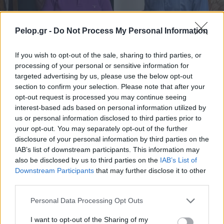
Pelop.gr -
Do Not Process My Personal Information
If you wish to opt-out of the sale, sharing to third parties, or
Μνημόνιο συνεργασίας Πανεπιστημίου Πατρών –
processing of your personal or sensitive information for
ΠΑΣΑΠΠ
targeted advertising by us, please use the below opt-out
section to confirm your selection. Please note that after your
opt-out request is processed you may continue seeing
interest-based ads based on personal information utilized by
us or personal information disclosed to third parties prior to
your opt-out. You may separately opt-out of the further
disclosure of your personal information by third parties on the
IAB’s list of downstream participants. This information may
also be disclosed by us to third parties on the
IAB’s List of
Downstream Participants
that may further disclose it to other
third parties.
Please note that this website/app uses one or more Google
Personal Data Processing Opt Outs
services and may gather and store information including but
not limited to your visit or usage behaviour. You may click to
I want to opt-out of the Sharing of my