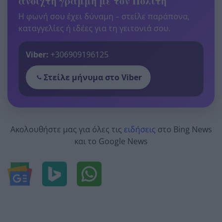
ανοιχτή γραμμή με τον Πολίτη
Η φωνή σου έχει δύναμη – στείλε παράπονα,
καταγγελίες ή ιδέες για τη γειτονιά σου.
Viber:
+306909196125
Στείλε μήνυμα στο Viber
Ακολουθήστε μας για όλες τις
ειδήσεις
στο Bing News
και το Google News