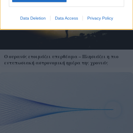
Data Deletion
Data Access
Privacy Policy
Ο ουρανός ετοιμάζει υπερθέαμα – Πλησιάζει η πιο
εντυπωσιακή αστρονομική ημέρα της χρονιάς