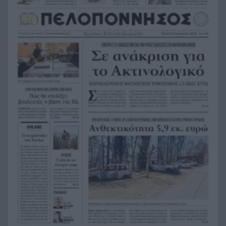
ΠΓΝΠ: Δωρεά στη μνήμη του ογκολόγου Θωμά
10:53
Μακατσώρη
Γαλλία: Τέλος οι ενοχλητικές κλήσεις, δείτε το
10:50
πρόστιμο σε όσους παρανομούν
Υπόθεση Marfin: Στην Ελλάδα το βράδυ η
10:42
46χρονη κατηγορούμενη – Αύριο στον
εισαγγελέα και την ανακρίτρια
Σε ιστορικό χαμηλό τα επίπεδα φυσικού αερίου
10:39
στην Ευρώπη
Με τρεις Πατρινούς η Εθνική Νέων Ανδρών στο
10:32
Ευρωπαϊκό Πρωτάθλημα