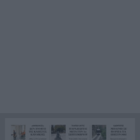
Πολιτικό «παζάρι» με τους 51 ανεξάρτητους
11:28
βουλευτές – Ποιοι βρίσκονται κοντά σε ΕΛΑΣ,
ΠΑΣΟΚ και άλλα κόμματα
Τεχεράνη: «Στο τελικό στάδιο η μελέτη για τα
11:24
στενά του Ορμούζ, εξαρτάται από τις ΗΠΑ»
Η συναυλία φέρνει κόσμο στα Καλάβρυτα
11:17
Ερευνα DATA Consultants: Πως ψηφίζουν οι
11:14
Αχαιοί για βουλευτή της Νέας Δημοκρατίας;
Δήμος Ζαχάρως: Μουσική βραδιά-αφιέρωμα
11:03
στους μεγάλους Έλληνες λαϊκούς συνθέτες
Φιλιππίνες: Κατολισθήσεις από καταιγίδα,
11:02
τέσσερις νεκροί
Που θα δείτε την μάχη του ΠΑΟΚ με την
10:55
Αντερλεχτ