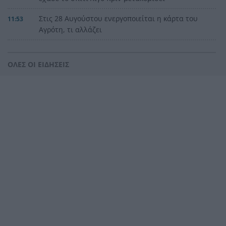
Στις 28 Αυγούστου ενεργοποιείται η κάρτα του
11:53
Αγρότη, τι αλλάζει
Ξανασκανάρουν το Ιόνιο για αέριο – Νέες
11:49
έρευνες για υδρογονάνθρακες στη Δυτική
ΟΛΕΣ ΟΙ ΕΙΔΗΣΕΙΣ
Ελλάδα
Όμιλος ΔΕΗ: Οικονομικά Αποτελέσματα Α΄
11:45
εξαμήνου 2026
Προβληματισμός για την αυξανόμενη βία στους
11:39
νέους – Η άγρια επίθεση σε 17χρονο στο Ρίο και
ο τραυματισμός
Με ήπια άνοδο άνοιξε ο Γ.Δ. του Ελληνικού
11:36
Χρηματιστηρίου
Πώς θα πληρωθεί η αργία του
11:33
Δεκαπενταύγουστου 2026 – Τι ισχύει για
μισθωτούς και ημερομίσθιους