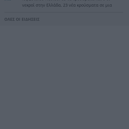
νεκροί στην Ελλάδα, 23 νέα κρούσματα σε μια
εβδομάδα
ΟΛΕΣ ΟΙ ΕΙΔΗΣΕΙΣ
«Καμίνι» η χώρα το Σαββατοκύριακο: Πού θα
8:55
χτυπήσουν 40άρια – Καμπανάκι για επικίνδυνα
μελτέμια
Σοκ στο Μεξικό: Εκτέλεσαν εν ψυχρώ 25χρονο
8:47
TikToker μπροστά στα μάτια των ακολούθων του
BINTEO
Έγκλημα στην Κυψέλη: Απολογείται ο 26χρονος
8:39
για τη δολοφονία της 38χρονης Βρετανίδας
Ζάκυνθος: Νεκρός 78χρονος λουόμενος στον
8:31
Λαγανά
Θρίλερ στον αέρα των ΗΠΑ: Το ελικόπτερο του
8:23
Τραμπ «πλησίασε» επικίνδυνα αεροπλάνο της
γραμμής