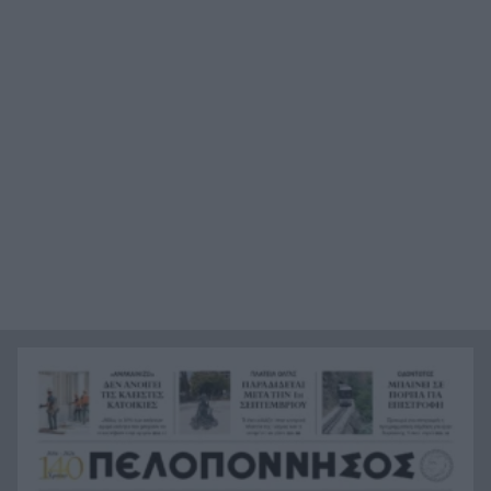
Χιροσίμα 6 Αυγούστου 1945: Η ημέρα που
8:15
άλλαξε για πάντα την ιστορία της
ανθρωπότητας
Τουρισμός για Όλους 2026-2027: Πώς να
8:03
αποκτήσετε το voucher έως 600 ευρώ για
διακοπές – Όλα όσα πρέπει να γνωρίζετε
Ντέμης Χασάμπης: Ποιος είναι ο Ελληνοκύπριος
7:55
νομπελίστας που αναλαμβάνει το «τιμόνι» της
AI της Google
Συναγερμός στα Στενά του Ορμούζ: Δύο εκρήξεις
7:44
κοντά σε δεξαμενόπλοιο
Συναγερμός στο Λασίθι: Φωτιά κοντά στο
7:38
Καρύδι, ήχησε το 112
Το παράδοξο της Υγείας
7:30
«Πολωμένο μελτέμι»: Το σπάνιο καιρικό
7:23
φαινόμενο 50ετίας που «έκαψε» Αττική και