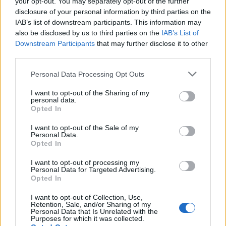
your opt-out. You may separately opt-out of the further
disclosure of your personal information by third parties on the
IAB’s list of downstream participants. This information may
also be disclosed by us to third parties on the
IAB’s List of
Downstream Participants
that may further disclose it to other
third parties.
Please note that this website/app uses one or more Google
Personal Data Processing Opt Outs
services and may gather and store information including but
not limited to your visit or usage behaviour. You may click to
I want to opt-out of the Sharing of my
personal data.
grant or deny consent to Google and its third-party tags to
Opted In
use your data for below specified purposes in below Google
consent section.
I want to opt-out of the Sale of my
Personal Data.
Opted In
CMF Clip Pro: Τα open-ear earbuds της Nothing με θήκη
Smart Dial
I want to opt-out of processing my
Personal Data for Targeted Advertising.
Opted In
I want to opt-out of Collection, Use,
Retention, Sale, and/or Sharing of my
Personal Data that Is Unrelated with the
Purposes for which it was collected.