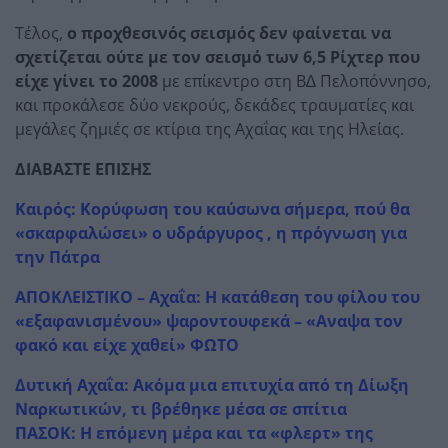
Τέλος,
ο προχθεσινός σεισμός δεν φαίνεται να
σχετίζεται ούτε με τον σεισμό των 6,5 Ρίχτερ που
είχε γίνει το 2008
με επίκεντρο στη Β∆ Πελοπόννησο,
και προκάλεσε δύο νεκρούς, δεκάδες τραυματίες και
μεγάλες ζημιές σε κτίρια της Αχαΐας και της Ηλείας.
ΔΙΑΒΑΣΤΕ ΕΠΙΣΗΣ
Καιρός: Κορύφωση του καύσωνα σήμερα, πού θα
«σκαρφαλώσει» ο υδράργυρος , η πρόγνωση για
την Πάτρα
ΑΠΟΚΛΕΙΣΤΙΚΟ – Αχαΐα: Η κατάθεση του φίλου του
«εξαφανισμένου» ψαροντουφεκά – «Αναψα τον
φακό και είχε χαθεί» ΦΩΤΟ
Δυτική Αχαΐα: Ακόμα μια επιτυχία από τη Δίωξη
Ναρκωτικών, τι βρέθηκε μέσα σε σπίτια
ΠΑΣΟΚ: Η επόμενη μέρα και τα «φλερτ» της