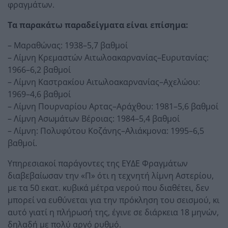
φραγμάτων.
Τα παρακάτω παραδείγματα είναι επίσημα:
– Μαραθώνας: 1938–5,7 βαθμοί
– Λίμνη Κρεμαστών Αιτωλοακαρνανίας–Ευρυτανίας:
1966–6,2 βαθμοί
– Λίμνη Καστρακίου Αιτωλοακαρνανίας–Αχελώου:
1969–4,6 βαθμοί
– Λίμνη Πουρναρίου Αρτας–Αράχθου: 1981–5,6 βαθμοί
– Λίμνη Ασωμάτων Βέροιας: 1984–5,4 βαθμοί
– Λίμνη: Πολυφύτου Κοζάνης–Αλιάκμονα: 1995–6,5
βαθμοί.
Υπηρεσιακοί παράγοντες της ΕΥΔΕ Φραγμάτων
διαβεβαίωσαν την «Π» ότι η τεχνητή λίμνη Αστερίου,
με τα 50 εκατ. κυβικά μέτρα νερού που διαθέτει, δεν
μπορεί να ευθύνεται για την πρόκληση του σεισμού, κι
αυτό γιατί η πλήρωσή της, έγινε σε διάρκεια 18 μηνών,
δηλαδή με πολύ αργό ρυθμό.