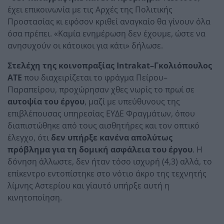
έχει επικοινωνία με τις Αρχές της Πολιτικής
Προστασίας κι εφόσον κριθεί αναγκαίο θα γίνουν όλα
όσα πρέπει. «Καμία ενημέρωση δεν έχουμε, ώστε να
ανησυχούν οι κάτοικοι για κάτι» δήλωσε.
Στελέχη της κοινοπραξίας Intrakat–Γκολιόπουλος
ΑΤΕ
που διαχειρίζεται το φράγμα Πείρου–
Παραπείρου, προχώρησαν χθες νωρίς το πρωί σε
αυτοψία του έργου
, μαζί με υπεύθυνους της
επιβλέπουσας υπηρεσίας ΕΥΔΕ Φραγμάτων, όπου
διαπιστώθηκε από τους αισθητήρες και τον οπτικό
έλεγχο, ότι
δεν υπήρξε κανένα απολύτως
πρόβλημα για τη δομική ασφάλεια του έργου
. Η
δόνηση άλλωστε, δεν ήταν τόσο ισχυρή (4,3) αλλά, το
επίκεντρο εντοπίστηκε στο νότιο άκρο της τεχνητής
λίμνης Αστερίου και γι΄αυτό υπήρξε αυτή η
κινητοποίηση.