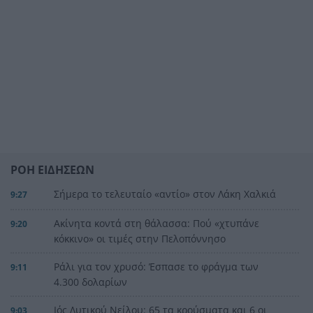
ΡΟΗ ΕΙΔΗΣΕΩΝ
Σήμερα το τελευταίο «αντίο» στον Λάκη Χαλκιά
9:27
Ακίνητα κοντά στη θάλασσα: Πού «χτυπάνε
9:20
κόκκινο» οι τιμές στην Πελοπόννησο
Ράλι για τον χρυσό: Έσπασε το φράγμα των
9:11
4.300 δολαρίων
Ιός Δυτικού Νείλου: 65 τα κρούσματα και 6 οι
9:03