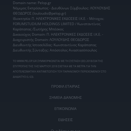
Domain name: Pelop.gr
Νόμιμος Εκπρόσωπος - Διευθύνων Σύμβουλος: ΛΟΥΛΟΥΔΗΣ
ΘΕΟΔΩΡΟΣ (louloudis@pelop.gr)
Ιδιοκτησία: Π. ΗΛΕΚΤΡΟΝΙΚΕΣ ΕΚΔΟΣΕΙΣ Ι.Κ.Ε. - Μέτοχοι:
FORUMSTUDIUM HOLDINGS LIMITED / Κωνσταντίνος
Καράπαπας /Σωτήρης Μπέσκος
Δικαιούχος Domain: Π. ΗΛΕΚΤΡΟΝΙΚΕΣ ΕΚΔΟΣΕΙΣ Ι.Κ.Ε. -
Διαχειριστής Domain: ΛΟΥΛΟΥΔΗΣ ΘΕΟΔΩΡΟΣ
Διευθυντής Ιστοσελίδας: Κωνσταντίνος Καράπαπας
Διευθυντής Σύνταξης: Απόστολος Αναστασόπουλος
ΤΟ WWW.PELOP.GR ΣΥΜΜΟΡΦΩΝΕΤΑΙ ΜΕ ΤΗ ΣΥΣΤΑΣΗ (ΕΕ) 2018/334 ΤΗΣ
ΕΠΙΤΡΟΠΗΣ ΤΗΣ 1ΗΣ ΜΑΡΤΙΟΥ 2018 ΣΧΕΤΙΚΑ ΜΕ ΤΑ ΜΕΤΡΑ ΓΙΑ ΤΗΝ
ΑΠΟΤΕΛΕΣΜΑΤΙΚΗ ΑΝΤΙΜΕΤΩΠΙΣΗ ΤΟΥ ΠΑΡΑΝΟΜΟΥ ΠΕΡΙΕΧΟΜΕΝΟΥ ΣΤΟ
ΔΙΑΔΙΚΤΥΟ (L 63).
ΠΡΟΦΙΛ ΕΤΑΙΡΙΑΣ
ΣΗΜΕΙΑ ΔΙΑΝΟΜΗΣ
ΕΠΙΚΟΙΝΩΝΙΑ
ΕΙΔΗΣΕΙΣ
Οι ειδήσεις σε tag