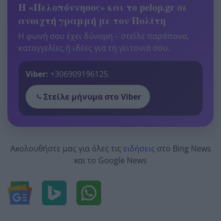
Η «Πελοπόννησος» και το pelop.gr σε
ανοιχτή γραμμή με τον Πολίτη
Η φωνή σου έχει δύναμη – στείλε παράπονα,
καταγγελίες ή ιδέες για τη γειτονιά σου.
Viber:
+306909196125
Στείλε μήνυμα στο Viber
Ακολουθήστε μας για όλες τις
ειδήσεις
στο Bing News
και το Google News