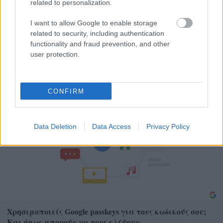
related to personalization.
I want to allow Google to enable storage
related to security, including authentication
Θηλασμός: Το «θαύμα» των πρώτων 1.000 ημερών – Τι
functionality and fraud prevention, and other
συμβαίνει στον εγκέφαλο του μωρού
user protection.
CONFIRM
Data Deletion
Data Access
Privacy Policy
Χρησιμοποιείς Google passkeys για τους κωδικούς σου;
Και όμως μπορούν να τους κλέψουν