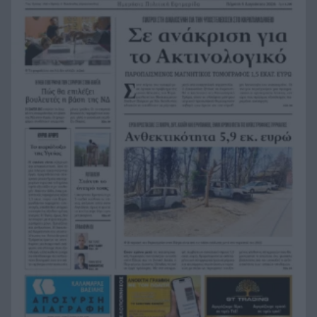
Βοιωτία
Συναγερμός για τις πυρκαγιές: Υψηλός κίνδυνος
7:15
στη Δυτ. Ελλάδα, ποιες περιοχές βρίσκονται στο
«κόκκινο»
Καιρός: «Ψήνεται» η χώρα με 38άρια – Βοριάδες
7:06
έως 7 μποφόρ και τοπικές καταιγίδες, η
πρόγνωση για την Πάτρα
Προσοχή στο πιάτο: Οι τροφές που μπορεί να
23:22
«συγκρουστούν» με φάρμακα
Σύγκρουση ελικοπτέρων στην Ψάθα: Στο
23:05
μικροσκόπιο ο συντονισμός της επιχείρησης