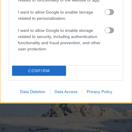
related to functionality of the website or app.
I want to allow Google to enable storage
related to personalization.
Μεταμορφώσεως του Κυρίουκλήρος και λαός στη
Ζαρούχλα ΦΩΤΟ
I want to allow Google to enable storage
related to security, including authentication
functionality and fraud prevention, and other
user protection.
CONFIRM
Data Deletion
Data Access
Privacy Policy