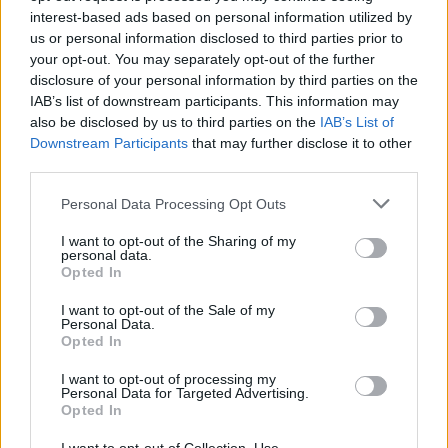
interest-based ads based on personal information utilized by
us or personal information disclosed to third parties prior to
your opt-out. You may separately opt-out of the further
disclosure of your personal information by third parties on the
IAB’s list of downstream participants. This information may
also be disclosed by us to third parties on the
IAB’s List of
Downstream Participants
that may further disclose it to other
third parties.
Please note that this website/app uses one or more Google
Personal Data Processing Opt Outs
services and may gather and store information including but
not limited to your visit or usage behaviour. You may click to
I want to opt-out of the Sharing of my
personal data.
Δεκαπενταύγουστος 2026: Πόσο αυξάνεται το
grant or deny consent to Google and its third-party tags to
Opted In
μεροκάματο το Σάββατο
use your data for below specified purposes in below Google
consent section.
I want to opt-out of the Sale of my
Personal Data.
Opted In
I want to opt-out of processing my
Personal Data for Targeted Advertising.
Opted In