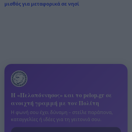
μισθός για μεταφορικά σε νησί
Η «Πελοπόννησος» και το pelop.gr σε
ανοιχτή γραμμή με τον Πολίτη
Η φωνή σου έχει δύναμη – στείλε παράπονα,
καταγγελίες ή ιδέες για τη γειτονιά σου.