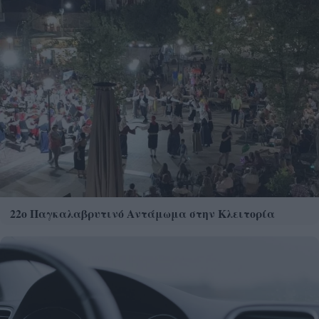
22ο Παγκαλαβρυτινό Αντάμωμα στην Κλειτορία