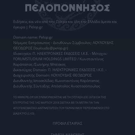
Ειδήσεις
και νέα από την
Πάτρα
και όλη την Ελλάδα άμεσα και
έγκυρα | Pelop.gr
Domain name: Pelop.gr
Νόμιμος Εκπρόσωπος - Διευθύνων Σύμβουλος: ΛΟΥΛΟΥΔΗΣ
ΘΕΟΔΩΡΟΣ (louloudis@pelop.gr)
Ιδιοκτησία: Π. ΗΛΕΚΤΡΟΝΙΚΕΣ ΕΚΔΟΣΕΙΣ Ι.Κ.Ε. - Μέτοχοι:
FORUMSTUDIUM HOLDINGS LIMITED / Κωνσταντίνος
Καράπαπας /Σωτήρης Μπέσκος
Δικαιούχος Domain: Π. ΗΛΕΚΤΡΟΝΙΚΕΣ ΕΚΔΟΣΕΙΣ Ι.Κ.Ε. -
Διαχειριστής Domain: ΛΟΥΛΟΥΔΗΣ ΘΕΟΔΩΡΟΣ
Διευθυντής Ιστοσελίδας: Κωνσταντίνος Καράπαπας
Διευθυντής Σύνταξης: Απόστολος Αναστασόπουλος
ΤΟ WWW.PELOP.GR ΣΥΜΜΟΡΦΩΝΕΤΑΙ ΜΕ ΤΗ ΣΥΣΤΑΣΗ (ΕΕ) 2018/334 ΤΗΣ
ΕΠΙΤΡΟΠΗΣ ΤΗΣ 1ΗΣ ΜΑΡΤΙΟΥ 2018 ΣΧΕΤΙΚΑ ΜΕ ΤΑ ΜΕΤΡΑ ΓΙΑ ΤΗΝ
ΑΠΟΤΕΛΕΣΜΑΤΙΚΗ ΑΝΤΙΜΕΤΩΠΙΣΗ ΤΟΥ ΠΑΡΑΝΟΜΟΥ ΠΕΡΙΕΧΟΜΕΝΟΥ ΣΤΟ
ΔΙΑΔΙΚΤΥΟ (L 63).
ΠΡΟΦΙΛ ΕΤΑΙΡΙΑΣ
ΣΗΜΕΙΑ ΔΙΑΝΟΜΗΣ