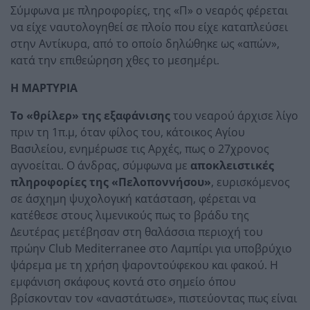
Σύμφωνα με πληροφορίες, της «Π» ο νεαρός φέρεται
να είχε ναυτολογηθεί σε πλοίο που είχε καταπλεύσει
στην Αντίκυρα, από το οποίο δηλώθηκε ως «απών»,
κατά την επιθεώρηση χθες το μεσημέρι.
Η ΜΑΡΤΥΡΙΑ
Το «θρίλερ» της εξαφάνισης
του νεαρού άρχισε λίγο
πριν τη 1π.μ, όταν φίλος του, κάτοικος Αγίου
Βασιλείου, ενημέρωσε τις Αρχές, πως ο 27χρονος
αγνοείται. Ο άνδρας, σύμφωνα με
αποκλειστικές
πληροφορίες της «Πελοποννήσου»
, ευρισκόμενος
σε άσχημη ψυχολογική κατάσταση, φέρεται να
κατέθεσε στους λιμενικούς πως το βράδυ της
Δευτέρας μετέβησαν στη θαλάσσια περιοχή του
πρώην Club Mediterranee στο Λαμπίρι για υποβρύχιο
ψάρεμα με τη χρήση ψαροντούφεκου και φακού. Η
εμφάνιση σκάφους κοντά στο σημείο όπου
βρίσκονταν τον «αναστάτωσε», πιστεύοντας πως είναι