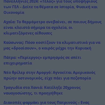
Πανελλήνιες 2024: «Τέλος» για τους υποψήφιους
των ΓΕΛ – Δείτε τα θέματα σε Ιστορία, Φυσική και
Οικονομία
Αχαΐα: Το θερμόμετρο ανεβαίνει, σε ποιους δήμους
είναι κλειστά σήμερα τα σχολεία, οι
κλιματιζόμενες αίθουσες
Καύσωνας: Πόσο κοστίζουν τα κλιματιστικά για να
μας «δροσίσουν», ο καιρός μέχρι την Κυριακή
Πάτρα: «Περίεργος» εμπρησμός σε σπίτι
επιχειρηματία
Νέο θρίλερ στην Αμοργό: Αγνοείται Αμερικανός
πρώην αστυνομικός, είχε πάει για πεζοπορία
Τραγωδία στα Χανιά: Κατέληξε 20χρονος
ναυαγοσώστης, τι προηγήθηκε
Διακοπές φαρμάκι για τους Πατρινούς – Ενας