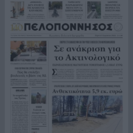
Το Ιράν στέλνει μήνυμα στον Κόλπο: «Φρενάρετε
19:36
τον Τραμπ ή θα πληγούν κρίσιμες υποδομές»
«Ευγενικός, ακέραιος και ανιδιοτελής
19:24
άνθρωπος», η ανακοίνωση της οικογένειας της
38χρονης Βρετανίδας Ελίζαμπεθ Ρος
Φρίκη στη Βραζιλία σκότωσαν 15χρονο
19:12
ποδοσφαιριστή σε αγώνα ερασιτεχνικού
ποδοσφαίρου, ΒΙΝΤΕΟ
Της δώρισε το ήπαρ του και της έσωσε τη ζωή –
19:07
20 χρόνια μετά παντρεύεται τον αδελφό του
Πώς να βρω κάποιον από φωτογραφία: 5
19:02
Μέθοδοι που Λειτουργούν
Σε 24 ώρες 44 πυρκαγιές, οι 8 εξακολουθούν να
19:00
απασχολούν τις πυροσβεστικές δυνάμεις
Άνδρας έδειχνε τα γεννητικά του όργανα σε
18:55