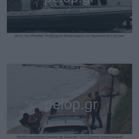
Δύτες της Μονάδας Υποβρύχιων Καταστροφών του Λιμενικού στις έρευνες
Μεγάλη επιχείρηση έρευνας και διάσωσης του 27χρονου ψαραντουφεκά