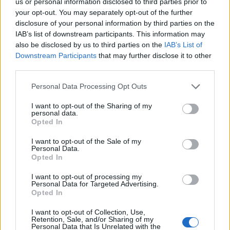
us or personal information disclosed to third parties prior to
your opt-out. You may separately opt-out of the further
disclosure of your personal information by third parties on the
Η Apple αποφασίζει ποιος μένει και ποιος φεύγει και
IAB’s list of downstream participants. This information may
οι κανόνες δεν είναι ίδιοι για όλους
also be disclosed by us to third parties on the
IAB’s List of
Downstream Participants
that may further disclose it to other
third parties.
Please note that this website/app uses one or more Google
Personal Data Processing Opt Outs
services and may gather and store information including but
not limited to your visit or usage behaviour. You may click to
I want to opt-out of the Sharing of my
personal data.
grant or deny consent to Google and its third-party tags to
Opted In
use your data for below specified purposes in below Google
consent section.
I want to opt-out of the Sale of my
Personal Data.
Opted In
Γιόρτασε το εκκλησάκι της Μεταμορφώσεως του
I want to opt-out of processing my
Personal Data for Targeted Advertising.
Σωτήρος στο Αίγιο ΦΩΤΟ
Opted In
I want to opt-out of Collection, Use,
Retention, Sale, and/or Sharing of my
Personal Data that Is Unrelated with the