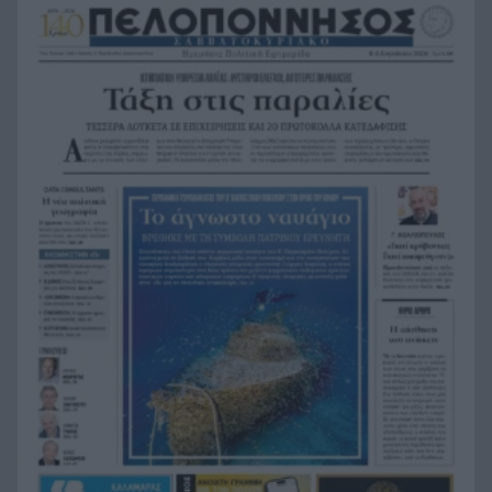
Marfin: Η 46χρονη αρνείται ότι είναι η γυναίκα
8:55
στα βίντεο – Τι θα πει στην ανακρίτρια
Νέος τουριστικός χάρτης: Φρένο σε ξενοδοχεία
8:55
και Airbnb στους κορεσμένους προορισμούς – Τι
αλλάζει στα νησιά
Καιρός: Σαββατοκύριακο-καμίνι με 40άρια και
8:55
μελτέμια έως 8 μποφόρ – Red Code για φωτιές
Ρήγμα στη Σένγκεν: Ισπανία και Ιταλία
8:55
επαναφέρουν συνοριακούς ελέγχους – Η Θέουτα
διχάζει την Ευρώπη
Σφοδρή αντιπαράθεση του Ντόντσιτς με την
23:59
πρώην του σύντροφό του, η οποία διεκδικεί 43
εκατ. ευρώ!
Σκύλος με σοβαρά εγκαύματα επέστρεψε μόνος
23:39
στο σπίτι που τον φρόντιζαν μία εβδομάδα μετά
τη φωτιά στο Πόρτο Γερμενό