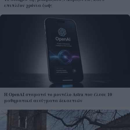
επιπλέον χρόνια ζωής
Η OpenAI σταματά το μοντέλο Astra που έλυσε 10
μαθηματικά αινίγματα δεκαετιών