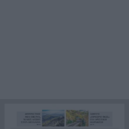
Ιός Δυτικού Νείλου: 23 νέα κρούσματα σε μία
9:36
εβδομάδα – 6 νεκροί, 8 ασθενείς στη ΜΕΘ
Θερινές εκπτώσεις 2026: Η παγίδα της «μεγάλης
9:24
έκπτωσης» – Ο κανόνας των 30 ημερών
Φωτιές: Στην κατηγορία 3 όλη η Δυτική Ελλάδα –
9:20
Αυξημένη επιφυλακή σε Αχαΐα, Ηλεία και
Αιτωλοακαρνανία
Τουρισμός για Όλους 2026-2027: Σήμερα οι
9:12
αιτήσεις για ΑΦΜ 7 και 8 – Voucher έως 600
ευρώ
Η αίσθηση του ανήκειν
9:00
Η mega fire των 111.732 στρεμμάτων:
8:55
Απελευθέρωσε ενέργεια αντίστοιχη με έξι
«Χιροσίμα»