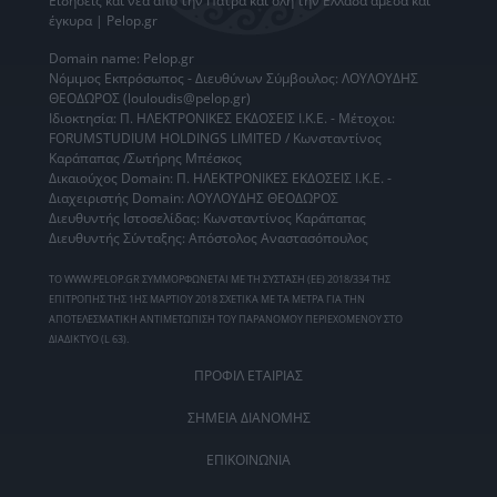
Ειδήσεις
και νέα από την
Πάτρα
και όλη την Ελλάδα άμεσα και
έγκυρα | Pelop.gr
Domain name: Pelop.gr
Νόμιμος Εκπρόσωπος - Διευθύνων Σύμβουλος: ΛΟΥΛΟΥΔΗΣ
ΘΕΟΔΩΡΟΣ (louloudis@pelop.gr)
Ιδιοκτησία: Π. ΗΛΕΚΤΡΟΝΙΚΕΣ ΕΚΔΟΣΕΙΣ Ι.Κ.Ε. - Μέτοχοι:
FORUMSTUDIUM HOLDINGS LIMITED / Κωνσταντίνος
Καράπαπας /Σωτήρης Μπέσκος
Δικαιούχος Domain: Π. ΗΛΕΚΤΡΟΝΙΚΕΣ ΕΚΔΟΣΕΙΣ Ι.Κ.Ε. -
Διαχειριστής Domain: ΛΟΥΛΟΥΔΗΣ ΘΕΟΔΩΡΟΣ
Διευθυντής Ιστοσελίδας: Κωνσταντίνος Καράπαπας
Διευθυντής Σύνταξης: Απόστολος Αναστασόπουλος
ΤΟ WWW.PELOP.GR ΣΥΜΜΟΡΦΩΝΕΤΑΙ ΜΕ ΤΗ ΣΥΣΤΑΣΗ (ΕΕ) 2018/334 ΤΗΣ
ΕΠΙΤΡΟΠΗΣ ΤΗΣ 1ΗΣ ΜΑΡΤΙΟΥ 2018 ΣΧΕΤΙΚΑ ΜΕ ΤΑ ΜΕΤΡΑ ΓΙΑ ΤΗΝ
ΑΠΟΤΕΛΕΣΜΑΤΙΚΗ ΑΝΤΙΜΕΤΩΠΙΣΗ ΤΟΥ ΠΑΡΑΝΟΜΟΥ ΠΕΡΙΕΧΟΜΕΝΟΥ ΣΤΟ
ΔΙΑΔΙΚΤΥΟ (L 63).
ΠΡΟΦΙΛ ΕΤΑΙΡΙΑΣ
ΣΗΜΕΙΑ ΔΙΑΝΟΜΗΣ
ΕΠΙΚΟΙΝΩΝΙΑ