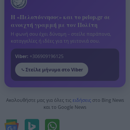
Η «Πελοπόννησος» και το pelop.gr σε
ανοιχτή γραμμή με τον Πολίτη
Η φωνή σου έχει δύναμη – στείλε παράπονα,
καταγγελίες ή ιδέες για τη γειτονιά σου.
Viber:
+306909196125
Στείλε μήνυμα στο Viber
Ακολουθήστε μας για όλες τις
ειδήσεις
στο Bing News
και το Google News