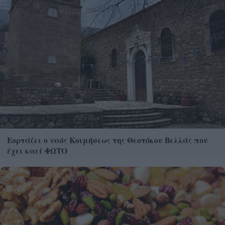
Εορτάζει ο ναός Κοιμήσεως της Θεοτόκου Βελλάς που
έχει καεί ΦΩΤΟ