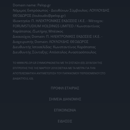
Domain name: Pelop.gr
Νόμιμος Εκπρόσωπος - Διευθύνων Σύμβουλος: ΛΟΥΛΟΥΔΗΣ
ΘΕΟΔΩΡΟΣ (louloudis@pelop.gr)
Ιδιοκτησία: Π. ΗΛΕΚΤΡΟΝΙΚΕΣ ΕΚΔΟΣΕΙΣ Ι.Κ.Ε. - Μέτοχοι:
FORUMSTUDIUM HOLDINGS LIMITED / Κωνσταντίνος
Καράπαπας /Σωτήρης Μπέσκος
Δικαιούχος Domain: Π. ΗΛΕΚΤΡΟΝΙΚΕΣ ΕΚΔΟΣΕΙΣ Ι.Κ.Ε. -
Διαχειριστής Domain: ΛΟΥΛΟΥΔΗΣ ΘΕΟΔΩΡΟΣ
Διευθυντής Ιστοσελίδας: Κωνσταντίνος Καράπαπας
Διευθυντής Σύνταξης: Απόστολος Αναστασόπουλος
ΤΟ WWW.PELOP.GR ΣΥΜΜΟΡΦΩΝΕΤΑΙ ΜΕ ΤΗ ΣΥΣΤΑΣΗ (ΕΕ) 2018/334 ΤΗΣ
ΕΠΙΤΡΟΠΗΣ ΤΗΣ 1ΗΣ ΜΑΡΤΙΟΥ 2018 ΣΧΕΤΙΚΑ ΜΕ ΤΑ ΜΕΤΡΑ ΓΙΑ ΤΗΝ
ΑΠΟΤΕΛΕΣΜΑΤΙΚΗ ΑΝΤΙΜΕΤΩΠΙΣΗ ΤΟΥ ΠΑΡΑΝΟΜΟΥ ΠΕΡΙΕΧΟΜΕΝΟΥ ΣΤΟ
ΔΙΑΔΙΚΤΥΟ (L 63).
ΠΡΟΦΙΛ ΕΤΑΙΡΙΑΣ
ΣΗΜΕΙΑ ΔΙΑΝΟΜΗΣ
ΕΠΙΚΟΙΝΩΝΙΑ
ΕΙΔΗΣΕΙΣ