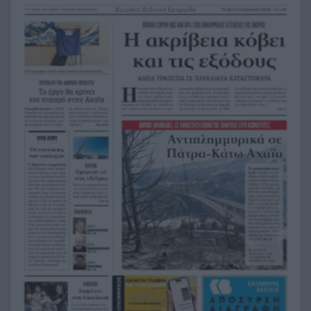
Ήττα-αποκλεισμός για την Εθνική Nέων
20:38
Γυναικών στο Ευρωπαϊκό
Δικαστικό μπλόκο στους δασμούς Τραμπ:
20:33
Επιστρέφονται 100 δισεκατομμύρια δολάρια σε
επιχειρήσεις
Αιγιάλεια: Ήρθαν από τη Βρετανία για μια νέα
20:25
ζωή και η πυρκαγιά τους άφησε στο δρόμο!
Φωτιά Αττικοβοιωτία: Όλα τα μέτρα στήριξης
20:13
για τους πυρόπληκτους – Τα ποσά των
επιδομάτων και η στεγαστική συνδρομή