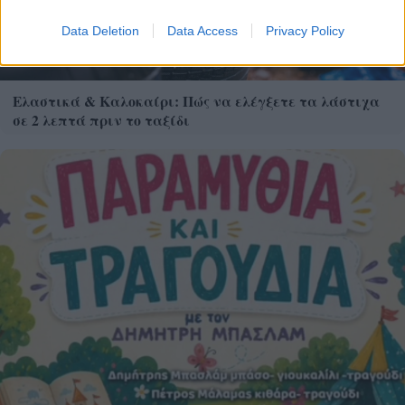
Data Deletion
Data Access
Privacy Policy
Ελαστικά & Καλοκαίρι: Πώς να ελέγξετε τα λάστιχα
σε 2 λεπτά πριν το ταξίδι