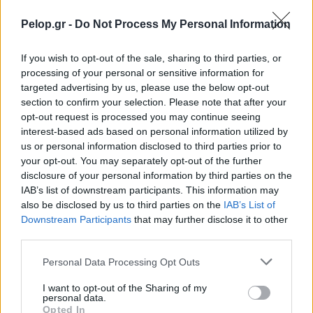
Pelop.gr -
Do Not Process My Personal Information
If you wish to opt-out of the sale, sharing to third parties, or
processing of your personal or sensitive information for
targeted advertising by us, please use the below opt-out
section to confirm your selection. Please note that after your
opt-out request is processed you may continue seeing
interest-based ads based on personal information utilized by
us or personal information disclosed to third parties prior to
your opt-out. You may separately opt-out of the further
disclosure of your personal information by third parties on the
IAB’s list of downstream participants. This information may
also be disclosed by us to third parties on the
IAB’s List of
Downstream Participants
that may further disclose it to other
Θηλασμός: Το «θαύμα» των πρώτων 1.000 ημερών – Τι
third parties.
συμβαίνει στον εγκέφαλο του μωρού
Please note that this website/app uses one or more Google
Personal Data Processing Opt Outs
services and may gather and store information including but
not limited to your visit or usage behaviour. You may click to
I want to opt-out of the Sharing of my
personal data.
grant or deny consent to Google and its third-party tags to
Opted In