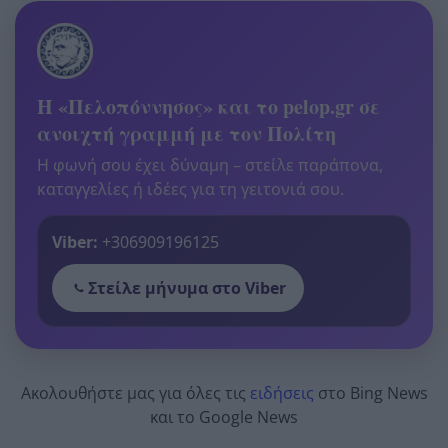
Η «Πελοπόννησος» και το pelop.gr σε
ανοιχτή γραμμή με τον Πολίτη
Η φωνή σου έχει δύναμη – στείλε παράπονα,
καταγγελίες ή ιδέες για τη γειτονιά σου.
Viber:
+306909196125
Στείλε μήνυμα στο Viber
Ακολουθήστε μας για όλες τις
ειδήσεις
στο Bing News
και το Google News