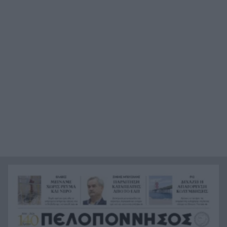
κινηματογραφικούς προορισμούς της Μεσογείου
Πώς το φαγόπυρο μπορεί να συμβάλει στον
21:37
έλεγχο του βάρους
Συναγερμός στη Βόρεια Καρολίνα: Πολλοί νεκροί
21:27
σε μαζικούς πυροβολισμούς
Κέρκυρα: Ο κρυμμένος «σκουπιδότοπος» κάτω
21:20
από τη θάλασσα, συγκλονιστικές υποβρύχιες
εικόνες
Το απόλυτο summer roadtrip από την άγρια
21:12
Μάνη στην καστροπολιτεία της Μονεμβασίας
Σύμη: Εντοπίστηκε σορός άνδρα στον Πανορμίτη
21:02
– Πιθανότατα ανήκει στον αγνοούμενο Γερμανό
τουρίστα
Συμφωνία Ιράν – Ομάν για νέα ναυτιλιακή
20:51
διαδρομή στα Στενά του Ορμούζ