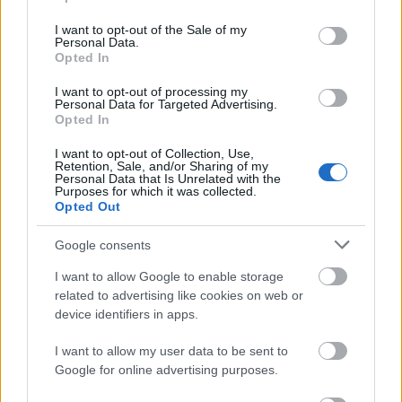
use your data for below specified purposes in below Google
consent section.
I want to opt-out of the Sale of my
Personal Data.
Opted In
I want to opt-out of processing my
Personal Data for Targeted Advertising.
Opted In
I want to opt-out of Collection, Use,
Retention, Sale, and/or Sharing of my
Personal Data that Is Unrelated with the
Purposes for which it was collected.
Χρησιμοποιείς Google passkeys για τους κωδικούς σου;
Opted Out
Και όμως μπορούν να τους κλέψουν
Google consents
I want to allow Google to enable storage
related to advertising like cookies on web or
device identifiers in apps.
I want to allow my user data to be sent to
Google for online advertising purposes.