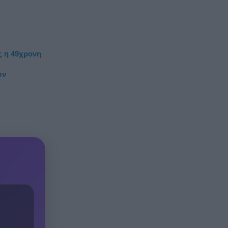
ς η 49χρονη
ών