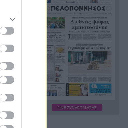
στέλνουν απειλητικό μήνυμα
στην Κορσική
Μέχρι 600 ευρώ για διακοπές:
17:04
Δείτε αν ανοίγει σήμερα το
άζεις τα
ΑΦΜ σας και ποια όρια
αυξήθηκαν
κή σκούπα.
«Σε ψάχνω»: Κλόουν
άδα.
17:03
εμφανίζεται σε κάμερα
σπιτιού λίγο πριν βρεθεί
αι
νεκρός 78χρονος
τι ή
Σχεδόν 1 δισ. ευρώ
17:00
ρυθμισμένες οφειλές μέσω
του Εξωδικαστικού
Μηχανισμού στη Δυτική
Ελλάδα
ΓΙΝΕ ΣΥΝΔΡΟΜΗΤΗΣ
80 νεκροί και δεκάδες
16:49
οικογένειες χωρίς απαντήσεις:
νέργειες,
Η δραματική επιχείρηση