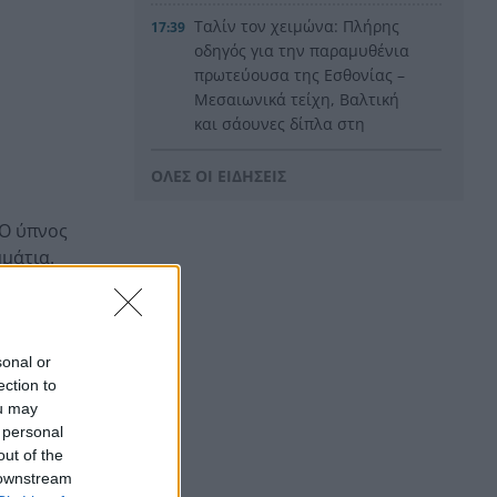
Ταλίν τον χειμώνα: Πλήρης
17:39
οδηγός για την παραμυθένια
πρωτεύουσα της Εσθονίας –
Μεσαιωνικά τείχη, Βαλτική
και σάουνες δίπλα στη
θάλασσα
ΟΛΕΣ ΟΙ ΕΙΔΗΣΕΙΣ
«Το είπαμε χωρίς πρόβα» και
17:36
1,5 εβδομάδα μετά το ήξεραν
 Ο ύπνος
όλοι: Η απίστευτη ιστορία
μμάτια.
πίσω από τον «Λογαριασμό»
της Λιόλιου
πους να τους
Aναστολή τακτικών ραντεβού
17:34
του αγγειοχειρουργού στο
sonal or
Νοσοκομείο Χανίων γιατί του
ection to
έκλεψαν το μηχανάκι!
ou may
 personal
υς
ΟΠΕΚΑ: Μπαίνουν σήμερα έως
17:29
out of the
1.000 ευρώ στους
 downstream