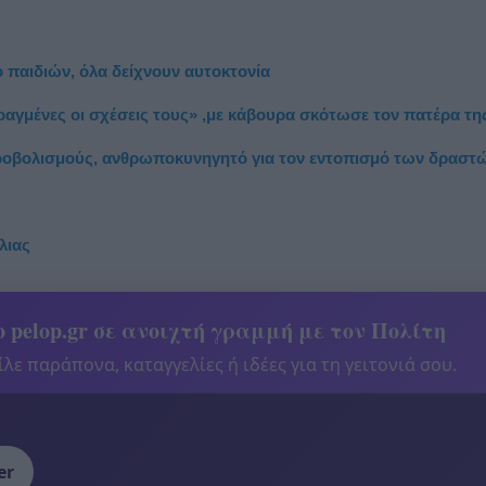
παιδιών, όλα δείχνουν αυτοκτονία
ραγμένες οι σχέσεις τους» ,με κάβουρα σκότωσε τον πατέρα τη
ροβολισμούς, ανθρωποκυνηγητό για τον εντοπισμό των δραστ
λιας
 pelop.gr σε ανοιχτή γραμμή με τον Πολίτη
λε παράπονα, καταγγελίες ή ιδέες για τη γειτονιά σου.
er