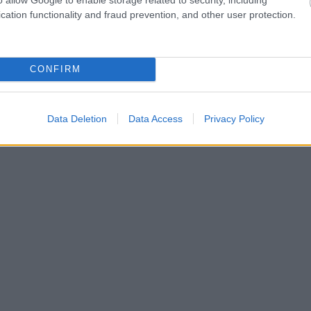
ότητά σου ή επιδεινώνονται, αν έχεις συχνά εξάρσεις, κα
cation functionality and fraud prevention, and other user protection.
CONFIRM
Data Deletion
Data Access
Privacy Policy