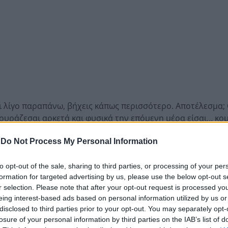
αι λίγο παραπάνω, βήχεις κάπως περισσότερο. Αποτέλεσμα;
εκουράζεσαι αρκετά και φυσικά την επόμενη μέρα είσαι… κο
να είναι πολλοί. Κάποιους από αυτούς (καθώς και τους τρό
-
Do Not Process My Personal Information
υθούν.
to opt-out of the sale, sharing to third parties, or processing of your per
formation for targeted advertising by us, please use the below opt-out s
r selection. Please note that after your opt-out request is processed y
eing interest-based ads based on personal information utilized by us or
ται για την επιδείνωση της κατάστασής σου μπορεί να το
disclosed to third parties prior to your opt-out. You may separately opt-
ς καν σκεφτεί.
losure of your personal information by third parties on the IAB’s list of