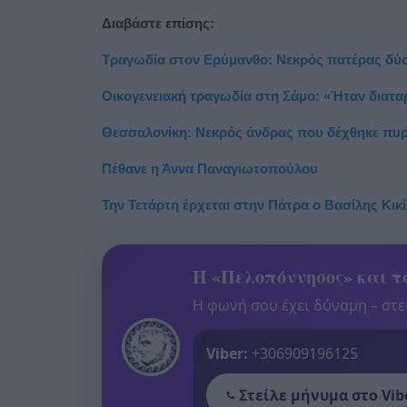
Διαβάστε επίσης:
Τραγωδία στον Ερύμανθο: Νεκρός πατέρας δύο 
Οικογενειακή τραγωδία στη Σάμο: «Ήταν διατα
Θεσσαλονίκη: Νεκρός άνδρας που δέχθηκε πυ
Πέθανε η Άννα Παναγιωτοπούλου
Την Τετάρτη έρχεται στην Πάτρα ο Βασίλης Κικί
Η «Πελοπόννησος» και το
Η φωνή σου έχει δύναμη – στεί
Viber:
+306909196125
Στείλε μήνυμα στο Vib