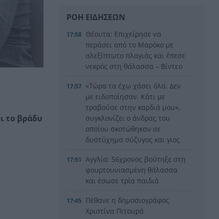
ΡΟΗ ΕΙΔΗΣΕΩΝ
Θέουτα: Επιχείρησε να
17:58
περάσει από το Μαρόκο με
αλεξίπτωτο πλαγιάς και έπεσε
νεκρός στη θάλασσα – Βίντεο
«Τώρα τα έχω χάσει όλα. Δεν
17:57
με ειδοποίησαν. Κάτι με
τραβούσε στην καρδιά μου»,
ι το βράδυ
συγκλονίζει ο άνδρας του
οποίου σκοτώθηκαν σε
δυστύχημα σύζυγος και γιος
Αγγλία: 56χρονος βούτηξε στη
17:51
φουρτουνιασμένη θάλασσα
και έσωσε τρία παιδιά
Πέθανε η δημοσιογράφος
17:45
Χριστίνα Πιτουρά