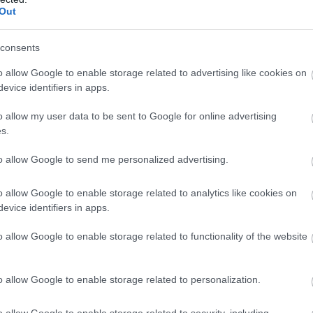
ατάσταση. «Συν Αθηνά και χείρα κίνει». Επομένως:
Out
ρόντισε το υπνοδωμάτιο να έχει αεριστεί επαρκώς.
consents
διώξεις από πάνω σου σκόνη, γύρη και ρύπους.
τήρα τη νύχτα και φρόντιζε να τον καθαρίζεις και να αλλ
o allow Google to enable storage related to advertising like cookies on
evice identifiers in apps.
τουλάχιστον φρόντιζε να τα σκουπίζεις τακτικά με ηλεκτρι
o allow my user data to be sent to Google for online advertising
 και άλλαζε τα σεντόνια τουλάχιστον μία φορά την εβδομ
s.
.
άγματα που μαζεύουν σκόνη, όπως δεκάδες μαξιλαράκια κ
to allow Google to send me personalized advertising.
να μην αφήνεις τα κατοικίδιά σου να ανεβαίνουν στο κρεβά
o allow Google to enable storage related to analytics like cookies on
evice identifiers in apps.
ε να κρατάς το κεφάλι σου πιο πάνω από τον κορμό σου.
o allow Google to enable storage related to functionality of the website
ιατρό σου
o allow Google to enable storage related to personalization.
ούν στην ανακούφιση των συμπτωμάτων ή προκαλούν παρε
o allow Google to enable storage related to security, including