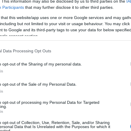
. This information may also be disclosed by us to third parties on the
IA
αν ξαπλώνεις, το υγρό στη μύτη και τη ρινική κοιλότητα
Participants
that may further disclose it to other third parties.
πορεί να οδηγήσει σε ερεθισμό, βήχα, συριγμό, δυσκολία σ
 that this website/app uses one or more Google services and may gath
including but not limited to your visit or usage behaviour. You may click 
 να πιστεύεις ότι οι αλλεργικοί παράγοντες βρίσκονται μό
 to Google and its third-party tags to use your data for below specifi
γιογόνα κοιμούνται μαζί σου το βράδυ. Η σκόνη, η μούχλα
ogle consent section.
 γενική στο σπίτι σου κάθε τόσο
ις: Σε αρκετές περιπτώσεις, οι άνθρωποι με αλλεργίες βρί
l Data Processing Opt Outs
σιάζουν ξηρότητα στα ιγμόρεια. Από την άλλη, μπορεί να
ναπτυχθεί μούχλα στα φίλτρα τους.
o opt-out of the Sharing of my personal data.
ωμα των κατοικίδιων και τα κύτταρα του δέρματος που ρίχν
In
α και εύκολα συσσωρεύονται στο χαλί και στα σεντόνια σ
o opt-out of the Sale of my Personal Data.
In
σεις τα συμπτώματα της αλλεργί
to opt-out of processing my Personal Data for Targeted
ing.
In
διαχείριση των συμπτωμάτων της αλλεργίας είναι φυσικά 
o opt-out of Collection, Use, Retention, Sale, and/or Sharing
ersonal Data that Is Unrelated with the Purposes for which it
συνεννόηση με τον γιατρό σου. Μπορείς, επίσης, να πάρει
lected.