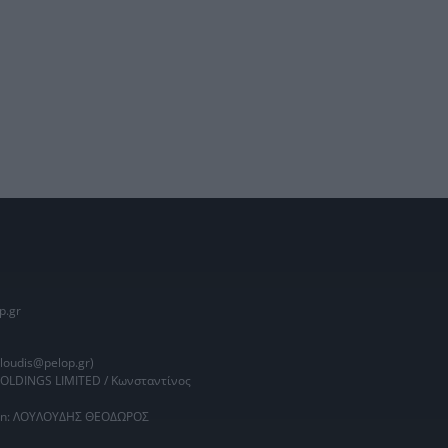
p.gr
oudis@pelop.gr)
HOLDINGS LIMITED / Κωνσταντίνος
main: ΛΟΥΛΟΥΔΗΣ ΘΕΟΔΩΡΟΣ