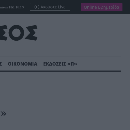
nisos FM 103.9
Ακούστε Live
Online Εφημερίδα
Σ
ΟΙΚΟΝΟΜΙΑ
ΕΚΔΟΣΕΙΣ «Π»
ς»