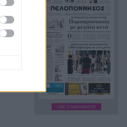
«Θαύμα, δεν υπάρχουν πολλοί
18:41
που θα μπορούσαν να το
κάνουν», μαρτυρία για τη
διάσωση του Βρετανού
πιλότου
Φάροι, ναυάγια και λευκές
18:37
παραλίες: Η άλλη πλευρά του
ισπανικού καλοκαιριού φτάνει
έως το «τέλος του κόσμου»
Οι 2.600 μονάδες έγιναν
18:28
«σκαλοπάτι»: Νέα κορυφή
17ετίας στη Λεωφόρο Αθηνών
Βούτηξε από μοναστήρι 4.425
18:26
ευρώ και το έσκασε με
ΓΙΝΕ ΣΥΝΔΡΟΜΗΤΗΣ
ποδήλατο
Θέουτα: Σκληρή απάντηση της
18:23
ΕΕ μετά την είσοδο χιλιάδων