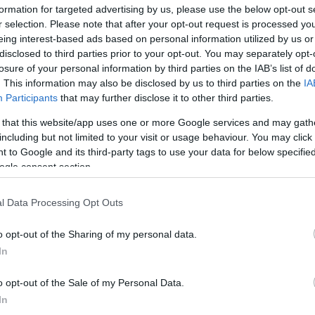
formation for targeted advertising by us, please use the below opt-out s
r selection. Please note that after your opt-out request is processed y
eing interest-based ads based on personal information utilized by us or
disclosed to third parties prior to your opt-out. You may separately opt-
losure of your personal information by third parties on the IAB’s list of
. This information may also be disclosed by us to third parties on the
IA
Participants
that may further disclose it to other third parties.
 ο πρωτόκολλο απολύμανσης έγινε χλωρίωση και μετά από
 that this website/app uses one or more Google services and may gath
ερό είναι σε φυσιολογικές τιμές, δόθηκε η οδηγία να ανοίξ
including but not limited to your visit or usage behaviour. You may click 
 to Google and its third-party tags to use your data for below specifi
ogle consent section.
l Data Processing Opt Outs
 pelop.gr σε ανοιχτή γραμμή με τον Πολίτη
o opt-out of the Sharing of my personal data.
λε παράπονα, καταγγελίες ή ιδέες για τη γειτονιά σου.
In
o opt-out of the Sale of my Personal Data.
In