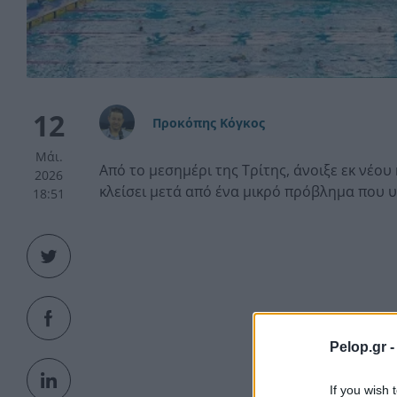
12
Προκόπης Κόγκος
Μάι.
Από το μεσημέρι της Τρίτης, άνοιξε εκ νέο
2026
κλείσει μετά από ένα μικρό πρόβλημα που 
18:51
Pelop.gr 
If you wish 