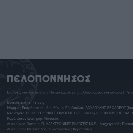
Ειδήσεις
και νέα από την
Πάτρα
και όλη την Ελλάδα άμεσα και έγκυρα | Pelo
Domain name: Pelop.gr
Νόμιμος Εκπρόσωπος - Διευθύνων Σύμβουλος: ΛΟΥΛΟΥΔΗΣ ΘΕΟΔΩΡΟΣ (loul
Ιδιοκτησία: Π. ΗΛΕΚΤΡΟΝΙΚΕΣ ΕΚΔΟΣΕΙΣ Ι.Κ.Ε. - Μέτοχοι: FORUMSTUDIUM 
Καράπαπας /Σωτήρης Μπέσκος
Δικαιούχος Domain: Π. ΗΛΕΚΤΡΟΝΙΚΕΣ ΕΚΔΟΣΕΙΣ Ι.Κ.Ε. - Διαχειριστής Do
Διευθυντής Ιστοσελίδας: Κωνσταντίνος Καράπαπας