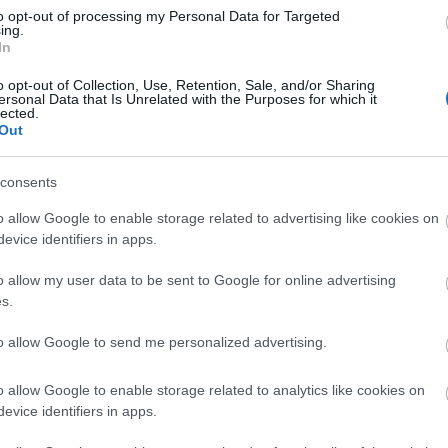
er
to opt-out of processing my Personal Data for Targeted
ing.
In
o opt-out of Collection, Use, Retention, Sale, and/or Sharing
ersonal Data that Is Unrelated with the Purposes for which it
λες τις
ειδήσεις
στο Bing News και το Google News
lected.
Out
consents
o allow Google to enable storage related to advertising like cookies on
evice identifiers in apps.
o allow my user data to be sent to Google for online advertising
s.
to allow Google to send me personalized advertising.
o allow Google to enable storage related to analytics like cookies on
evice identifiers in apps.