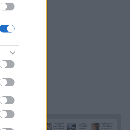
19:31
συνάντηση-θρίλερ σε όχημα
με φιμέ τζάμια
Γαλλία: Κεραυνός χτύπησε
19:24
δύο ορειβάτες 14 και 21 ετών
στα Πυρηναία
Η φρίκη του Μυστρά, πώς ο
19:12
55χρονος γιος είχε καταψύξει
τον 90χρονο νεκρό πατέρα του
για να εισπράττει τη σύνταξή
του, ΒΙΝΤΕΟ
Τσίμπημα από τσούχτρα ή
19:08
τσιμπούρι: Οι σωστές πρώτες
βοήθειες βήμα προς βήμα
Η Αυστρία «έλιωσε» στους
18:51
40,8°C – Έσπασε το ιστορικό
ρεκόρ ζέστης