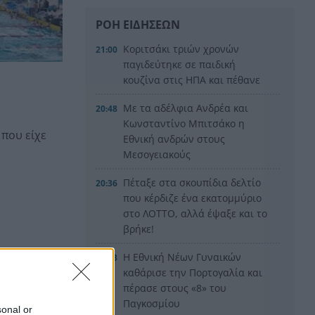
ΡΟΗ ΕΙΔΗΣΕΩΝ
Κοριτσάκι τριών χρονών
21:00
παγιδεύτηκε σε παιδική
κουζίνα στις ΗΠΑ και πέθανε
Με τα αδέλφια Ανδρέα και
20:48
Κωνσταντίνο Μπιτσάκο η
 που είχε
Εθνική ανδρών στους
Μεσογειακούς
Πέταξε στα σκουπίδια δελτίο
20:36
που κέρδιζε ένα εκατομμύριο
στο ΛΟΤΤΟ, αλλά έψαξε και το
βρήκε!
H Εθνική Νέων Γυναικών
20:23
καθάρισε την Πορτογαλία και
πέρασε στους «8» του
Παγκοσμίου
sonal or