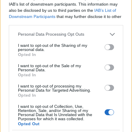
IAB’s list of downstream participants. This information may
οργάνωσης:
also be disclosed by us to third parties on the
IAB’s List of
Downstream Participants
that may further disclose it to other
1. Οι κατηγορούμενοι καλούν τηλεφωνικά κυρίως
third parties.
ηλικιωμένους και
προσποιούνται τον λογιστή η τον βοηθό λογιστή του
Please note that this website/app uses one or more Google
Personal Data Processing Opt Outs
θύματος. Στην αρχή της
services and may gather and store information including but
τηλεφωνικής κλήσης αναφέρουν στο υποψήφιο θύμα
not limited to your visit or usage behaviour. You may click to
I want to opt-out of the Sharing of my
personal data.
grant or deny consent to Google and its third-party tags to
ότι είναι δικαιούχος είτε
Opted In
use your data for below specified purposes in below Google
κρατικής επιδότησης, είτε επιστροφής χρημάτων.
consent section.
I want to opt-out of the Sale of my
Personal Data.
2. Στη συνέχεια, οι κατηγορούμενοι καθοδηγούν τα
Opted In
θύματα, σε
συγκεκριμένους χειρισμούς τραπεζικών συναλλαγών,
I want to opt-out of processing my
Personal Data for Targeted Advertising.
με αποτέλεσμα αντί να
Opted In
παραλάβουν το δήθεν χρηματικό ποσό, να
ολοκληρώνουν μεταφορά χρημάτων σε
I want to opt-out of Collection, Use,
Retention, Sale, and/or Sharing of my
λογαριασμούς μελών της εγκληματικής οργάνωσης,
Personal Data that Is Unrelated with the
Purposes for which it was collected.
Opted Out
3. Σε πολλές περιπτώσεις, λόγω της άγνοιας των