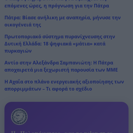
επόμενες ώρες, η πρόγνωση για την Πάτρα
Πάτρα: Βίασε ανήλικη με αναπηρία, μήνυσε την
οικογένειά της
Πρωτοποριακό σύστημα πυρανίχνευσης στην
Δυτική Ελλάδα: 18 ψηφιακά «μάτια» κατά
πυρκαγιών
Αντίο στην Αλεξάνδρα Σαμπανιώτη: Η Πάτρα
αποχαιρετά μια ξεχωριστή παρουσία των ΜΜΕ
Η Αχαΐα στο πλάνο ενεργειακής αξιοποίησης των
απορριμμάτων – Τι αφορά το σχέδιο