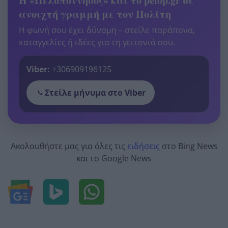
Η «Πελοπόννησος» και το pelop.gr σε
ανοιχτή γραμμή με τον Πολίτη
Η φωνή σου έχει δύναμη – στείλε παράπονα,
καταγγελίες ή ιδέες για τη γειτονιά σου.
Viber:
+306909196125
Στείλε μήνυμα στο Viber
Ακολουθήστε μας για όλες τις
ειδήσεις
στο Bing News
και το Google News