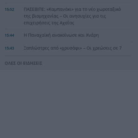
ΠΑΣΕΒΙΠΕ: «Καμπανάκι» για το νέο χωροταξικό
15:52
της βιομηχανίας – Οι ανησυχίες για τις
επιχειρήσεις της Αχαΐας
Η Παναχαϊκή ανακοίνωσε και Χνάρη
15:44
Ξαπλώστρες από «χρυσάφι» – Οι χρεώσεις σε 7
15:43
προορισμούς
ΟΛΕΣ ΟΙ ΕΙΔΗΣΕΙΣ
ΕΟΔΥ: Μην πλησιάζετε και μην ταΐζετε
15:37
αλεπούδες – Τι πρέπει να κάνετε σε περίπτωση
τραυματισμού
Μυστράς: Προθεσμία για Παρασκευή πήρε ο
15:37
55χρονος που φέρεται να έκρυβε τον πατέρα του
σε καταψύκτη
«Σβήστηκαν» οφειλές 6,53 δισ. ευρώ – Ποια
15:33
δάνεια κερδίζουν το μεγαλύτερο «κούρεμα»
Θέουτα: 99 νεκροί και οικογένειες με