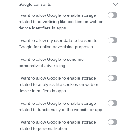
παθόντων, οι
Google consents
κατηγορούμενοι αποκτούσαν πρόσβαση στον ίδιο τον
τραπεζικό λογαριασμό
I want to allow Google to enable storage
related to advertising like cookies on web or
τους. Με αυτόν τον τρόπο μετέφεραν χρήματα προς
device identifiers in apps.
τους λογαριασμούς που
είχαν στρατολογήσει και στην συνέχεια έκαναν άμεσα
I want to allow my user data to be sent to
τις αναλήψεις από
Google for online advertising purposes.
διάφορα ΑΤΜ.
I want to allow Google to send me
4. Οι απάτες λάμβαναν χώρα είτε αυθημερόν, είτε
personalized advertising.
μέσα σε χρονικό διάστημα
λίγων ημερών από την συνομιλία με τον παθόντα.
I want to allow Google to enable storage
related to analytics like cookies on web or
5. Σε μερικές περιπτώσεις δράστες πείθουν τα
device identifiers in apps.
θύματά τους να αγοράσουν
I want to allow Google to enable storage
προπληρωμένες κάρτες και να τους δώσουν τον
related to functionality of the website or app.
αριθμό pin αυτής. Στη
συνέχεια με τον αριθμό pin φορτίζουν την ψηφιακή
I want to allow Google to enable storage
κάρτα της ίδιας
related to personalization.
εταιρείας που έχουν εκδώσει τα περιφερειακά μέλη