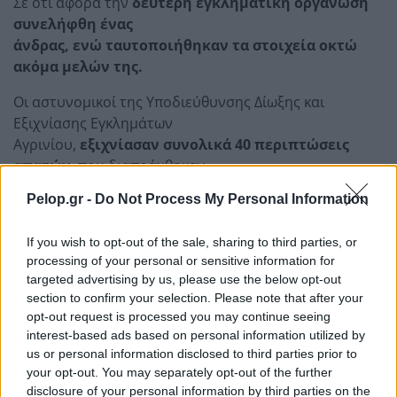
Σε ότι αφορά την
δεύτερη εγκληματική οργάνωση
συνελήφθη ένας
άνδρας, ενώ ταυτοποιήθηκαν τα στοιχεία οκτώ
ακόμα μελών της.
Οι αστυνομικοί της Υποδιεύθυνσης Δίωξης και
Εξιχνίασης Εγκλημάτων
Αγρινίου,
εξιχνίασαν συνολικά 40 περιπτώσεις
απατών
, που διαπράχθηκαν
σε (Αττική, Θεσσαλονίκη,
Αιτωλοακαρνανία
, Κοζάνη,
Pelop.gr -
Do Not Process My Personal Information
Σέρρες, Ιωάννινα,
Άρτα, Πρέβεζα, Τρίκαλα, Λάρισα, Φωκίδα, Ηλεία,
If you wish to opt-out of the sale, sharing to third parties, or
Καλαμάτα, Καβάλα, Ξάνθη,
processing of your personal or sensitive information for
Ροδόπη, Αλεξανδρούπολη, Λέσβο, Θήρα και Κω) κατά
targeted advertising by us, please use the below opt-out
τις οποίες οι δράστες
section to confirm your selection. Please note that after your
αποκόμισαν παράνομο περιουσιακό όφελος, που
opt-out request is processed you may continue seeing
ανέρχεται περίπου στις
interest-based ads based on personal information utilized by
us or personal information disclosed to third parties prior to
164.000 ευρώ.
your opt-out. You may separately opt-out of the further
Μεθοδολογία της δεύτερης εγκληματικής
disclosure of your personal information by third parties on the