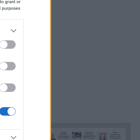
νεκρός 78χρονος
to grant or
ed purposes
Σχεδόν 1 δισ. ευρώ
 της 8ης
17:00
ρυθμισμένες οφειλές μέσω
α ποσά
του Εξωδικαστικού
Μηχανισμού στη Δυτική
ής,
Ελλάδα
80 νεκροί και δεκάδες
16:49
οικογένειες χωρίς απαντήσεις:
Η δραματική επιχείρηση
ταυτοποίησης στη Θέουτα
Φωτιά στο Στεφάνι Κορινθίας
16:43
– Μήνυμα 112 και μεγάλη
κινητοποίηση της
Πυροσβεστικής
Μάστορας και Μελίνα
16:39
Νικολαΐδη στο ίδιο beach bar
στην Πάρο – Οι εικόνες που