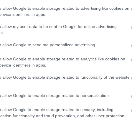
o allow Google to enable storage related to advertising like cookies on
evice identifiers in apps.
o allow my user data to be sent to Google for online advertising
s.
 pelop.gr σε ανοιχτή γραμμή με τον Πολίτη
to allow Google to send me personalized advertising.
λε παράπονα, καταγγελίες ή ιδέες για τη γειτονιά σου.
o allow Google to enable storage related to analytics like cookies on
evice identifiers in apps.
o allow Google to enable storage related to functionality of the website
er
o allow Google to enable storage related to personalization.
o allow Google to enable storage related to security, including
λες τις
ειδήσεις
στο Bing News και το Google News
cation functionality and fraud prevention, and other user protection.