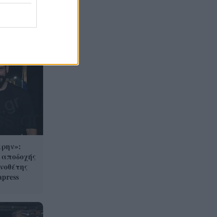
δωμάτιο τώρα
Ποια προβλήματα αναδεικνύει
16:00
μελέτη για τον βιώσιμο
τουρισμό στην Πάτρα
Μυστράς: Καταδικάστηκε σε
15:58
11 μήνες με αναστολή ο
55χρονος που έκρυβε τη σορό
του πατέρα του σε καταψύκτη
Πόσο κοστίζει να φύγει μια
15:49
οικογένεια διακοπές: Καύσιμα,
διόδια και ακτοπλοϊκά στη
κρην»:
ζυγαριά
 αποδοχής
ηνοθέτης
press