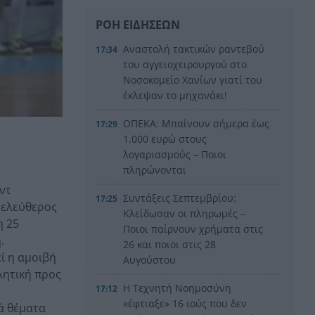
ΡΟΗ ΕΙΔΗΣΕΩΝ
Aναστολή τακτικών ραντεβού
17:34
του αγγειοχειρουργού στο
Νοσοκομείο Χανίων γιατί του
έκλεψαν το μηχανάκι!
ΟΠΕΚΑ: Μπαίνουν σήμερα έως
17:29
1.000 ευρώ στους
λογαριασμούς – Ποιοι
πληρώνονται
ντ
Συντάξεις Σεπτεμβρίου:
17:25
ι ελεύθερος
Κλείδωσαν οι πληρωμές –
η 25
Ποιοι παίρνουν χρήματα στις
.
26 και ποιοι στις 28
ί η αμοιβή
Αυγούστου
λητική προς
Η Τεχνητή Νοημοσύνη
17:12
«έφτιαξε» 16 ιούς που δεν
ά θέματα