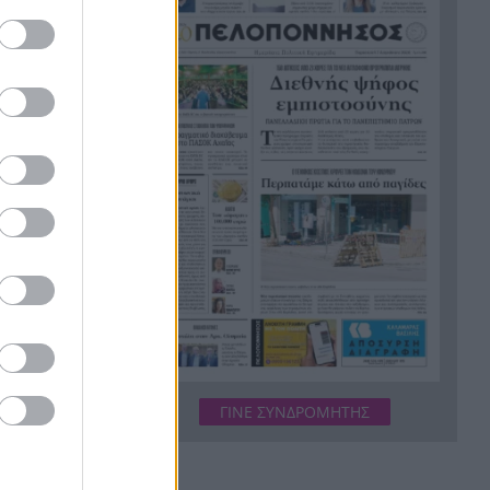
άναψαν φωτιές στα social
Θάσος: Επιχείρηση διάσωσης
16:35
18χρονου τραυματία στο
Υψάριο
«Όσο και να το θέλουμε, το
16:27
σώμα μας φωνάζει όχι»: Η
εξομολόγηση της Ανδρομάχης
Red Code: Σε ποιες περιοχές
16:25
θα είναι πολύ υψηλός
κίνδυνος πυρκαγιάς το
Σάββατο
Ολυμπιακός: Ο Ζοφρέ
16:20
Μονκαντά στο γκρουπ ομάδων
του Βαγγέλη Μαρινάκη
ΓΙΝΕ ΣΥΝΔΡΟΜΗΤΗΣ
Δεν έκλεισες ακόμα διακοπές;
16:16
5 μέρη δίπλα στη θάλασσα
όπου αξίζει να ψάξεις