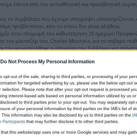
ουμε έπειτα από την αντιαθλητική και προσβλητική συμπ
 μας το συμβόλαιο που έχουμε υπογράψει υποστηρίζοντας 
όπως προβλεπόταν, κάτι το οποίο δεν είναι αλήθεια.
υπήρξε στην πληρωμή του καθυστέρηση 25 ημερών! Προφαν
σε τον μάνατζέρ του, Charles Misuraca, για το σοβαρό πει
ι του κοινοποιήθηκε η απόφαση του Συλλόγου για πρόστι
έχει καταβληθεί η αμοιβή του για δεδουλευμένα έως και τ
-
Do Not Process My Personal Information
μη σοβαρό παράπτωμα, σήμερα 2 Φεβρουαρίου, καθώς απο
to opt-out of the sale, sharing to third parties, or processing of your per
πονήσεων της ομάδας.
formation for targeted advertising by us, please use the below opt-out s
ύμε τα όσα ισχυρίζεται εγγράφως ο μάνατζερ το, Charles 
r selection. Please note that after your opt-out request is processed y
. Επαναλαμβάνουμε καθυστέρηση 25 ημερών! Δεν ισχύει φ
eing interest-based ads based on personal information utilized by us or
ουμε την έννοια της καθυστέρησης. Αναλυτικά:
disclosed to third parties prior to your opt-out. You may separately opt-
f Article 16
losure of your personal information by third parties on the IAB’s list of
s right to terminate as payment due by Jan 8, 2022 is now ov
. This information may also be disclosed by us to third parties on the
IA
amounts, or we will submit to the BAT.
Participants
that may further disclose it to other third parties.
 that this website/app uses one or more Google services and may gath