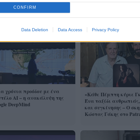
CONFIRM
Data Deletion
Data Access
Privacy Policy
α χρόνια προόδου με ένα
«Κάθε Πέμπτη κύριε Γ
τέλο ΑΙ – η ανακάλυψη της
Ένα ταξίδι ανθρωπιάς,
gle DeepMind
και συγκίνησης – Ο σκ
Κώστας Γάκης στο Patra