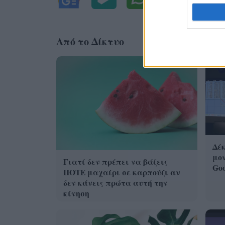
Από το Δίκτυο
Δέκ
μον
Γιατί δεν πρέπει να βάζεις
Goo
ΠΟΤΕ μαχαίρι σε καρπούζι αν
δεν κάνεις πρώτα αυτή την
κίνηση