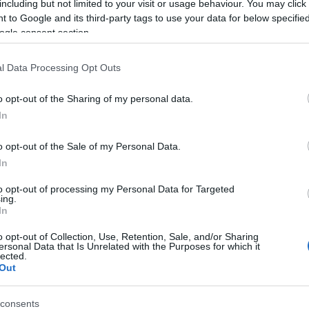
including but not limited to your visit or usage behaviour. You may click 
 to Google and its third-party tags to use your data for below specifi
ικαίωμα του να σπάσει το συμβόλαιο του, καθώς η πληρωμή
ogle consent section.
ό 25 ημέρες. Ο παίκτης έχει δικαίωμα σε όλα υπολειπόμεν
l Data Processing Opt Outs
μφέροντα μας με κάθε νόμιμο τρόπο έναντι της προσβλητικ
περιφοράς του Κλίβελαντ Τόμας».
o opt-out of the Sharing of my personal data.
In
o opt-out of the Sale of my Personal Data.
In
to opt-out of processing my Personal Data for Targeted
ing.
In
o opt-out of Collection, Use, Retention, Sale, and/or Sharing
ersonal Data that Is Unrelated with the Purposes for which it
lected.
Out
consents