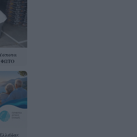
δέσποτα
ν ΦΩΤΟ
 Ελλάδας