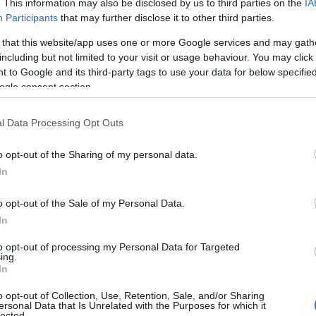
. This information may also be disclosed by us to third parties on the
IA
Participants
that may further disclose it to other third parties.
 that this website/app uses one or more Google services and may gath
including but not limited to your visit or usage behaviour. You may click 
 to Google and its third-party tags to use your data for below specifi
ogle consent section.
l Data Processing Opt Outs
o opt-out of the Sharing of my personal data.
In
o opt-out of the Sale of my Personal Data.
In
to opt-out of processing my Personal Data for Targeted
ing.
In
Pelop
για περισσότερα videos
o opt-out of Collection, Use, Retention, Sale, and/or Sharing
ersonal Data that Is Unrelated with the Purposes for which it
lected.