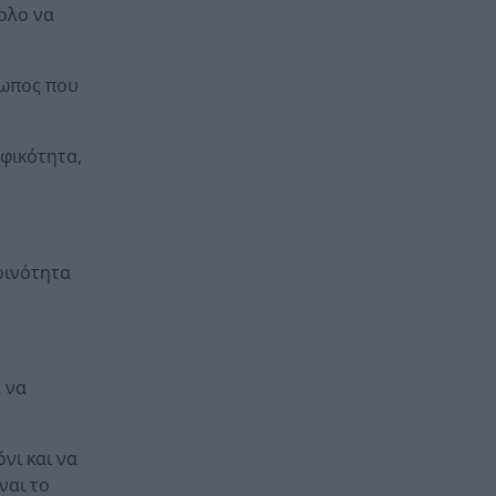
κολο να
ρωπος που
οφικότητα,
ρινότητα
α να
νι και να
ναι το