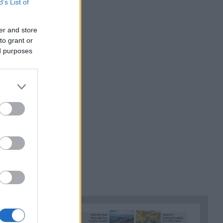
B’s List of
Το ναυάγιο των 83 χρόνων:
19:00
Εντοπίστηκε στο Ιόνιο η
er and store
γερμανική τορπιλάκατος LS 6
to grant or
του 1943
ed purposes
Τεράστια αρκούδα σχεδόν 300
18:48
κιλά βρέθηκε νεκρή στην
Καστοριά
Τρομερό τροχαίο με γουρούνα
18:36
στον δρόμο Μυρτιάς-Αγίου
Ηλία, ΦΩΤΟ
Η Εθνική Παίδων μπροστά για
18:24
μεγάλο διάστημα, αλλά
ηττήθηκε από το Ισράηλ
«Ήθελα να είναι ο φίλαθλος
18:12
που θα έχει εισιτήριο
διαρκείας στον ΟΦΗ από την
κοιλιά της μάνας του!»