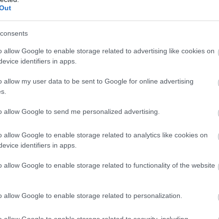
 τον κινηματογράφο και το τραγ
Out
τορας μίλησε για την αγάπη του στον κινηματογράφο, εξη
consents
διαίτερα.
o allow Google to enable storage related to advertising like cookies on
. Δεν νομίζω ότι έχω ερωτευτεί το τραγούδι όσο έχω ερωτ
evice identifiers in apps.
ς», είπε χαρακτηριστικά.
o allow my user data to be sent to Google for online advertising
s.
to allow Google to send me personalized advertising.
o allow Google to enable storage related to analytics like cookies on
evice identifiers in apps.
o allow Google to enable storage related to functionality of the website
o allow Google to enable storage related to personalization.
o allow Google to enable storage related to security, including