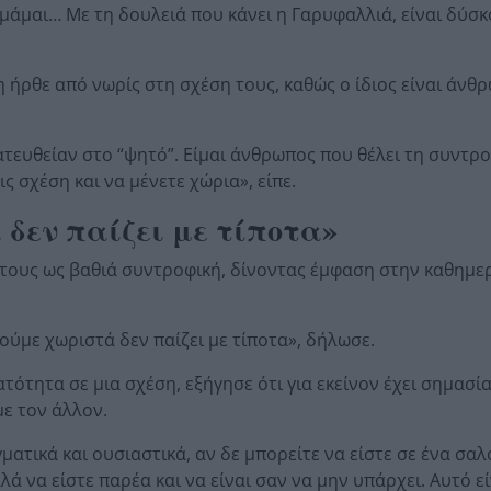
θυμάμαι… Με τη δουλειά που κάνει η Γαρυφαλλιά, είναι δύσ
 ήρθε από νωρίς στη σχέση τους, καθώς ο ίδιος είναι άνθ
ατευθείαν στο “ψητό”. Είμαι άνθρωπος που θέλει τη συντρ
ις σχέση και να μένετε χώρια», είπε.
 δεν παίζει με τίποτα»
τους ως βαθιά συντροφική, δίνοντας έμφαση στην καθημε
ούμε χωριστά δεν παίζει με τίποτα», δήλωσε.
τότητα σε μια σχέση, εξήγησε ότι για εκείνον έχει σημασί
με τον άλλον.
ματικά και ουσιαστικά, αν δε μπορείτε να είστε σε ένα σαλό
ά να είστε παρέα και να είναι σαν να μην υπάρχει. Αυτό εί