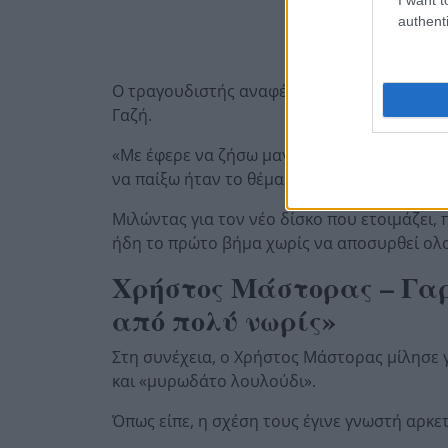
authenti
Ο τραγουδιστής αναφέρθηκε και στη συμμετ
Γαζή.
«Με έφερε να ζήσω μαγικές στιγμές. Είναι γ
να παίξω ήταν το θέμα», εξομολογήθηκε.
Μιλώντας για τον νέο δίσκο που ετοιμάζει,
ήδη το πρώτο βήμα χωρίς να αποσυρθεί ολο
Χρήστος Μάστορας – Γα
από πολύ νωρίς»
Στη συνέχεια, ο Χρήστος Μάστορας μίλησε 
και «μυρωδάτο λουλούδι».
Όπως είπε, η σχέση τους έγινε γνωστή αρκε