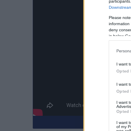
participants
Downstream 
Please note
information 
deny consent
in below Go
Persona
I want t
Opted 
I want t
Opted 
I want 
Advertis
Opted 
Κάνε εγγραφή στο
I want t
of my P
was col