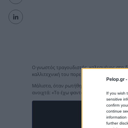
Ο γνωστός τραγουδιστής, καλεσμένος στη 
καλλιτεχνική του πορεία όσο και στη σύντρο
Pelop.gr 
Μάλιστα, όταν ρωτήθηκε αν έχει φανταστεί
ανοιχτά: «Το έχω φανταστεί».
If you wish 
sensitive in
confirm you
continue se
information 
further disc