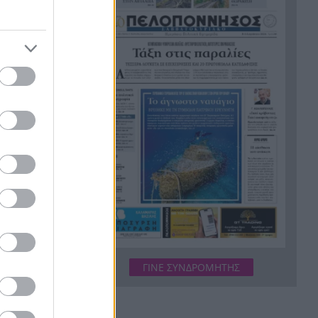
ούδι
Τέθηκε υπό έλεγχο η φωτιά
18:01
στο Κιλκίς
γώντας πως
Πρίγκιπας Ουίλιαμ και Χάρι:
17:51
Πότε συναντήθηκαν τελευταία
ευτεί τον
φορά – Στο μηδέν οι σχέσεις
τους
Κιλκίς: Φωτιά, επιχειρούν τρία
17:43
αεροσκάφη, 28 πυροσβέστες,
εθελοντές και 9 οχήματα
Αντόνιο Μπαντέρας: Γιατί
17:38
άφησε το Χόλιγουντ και
επέστρεψε στη Μάλαγα
Τραγωδία, ανασύρθηκε νεκρός
17:34
ΓΙΝΕ ΣΥΝΔΡΟΜΗΤΗΣ
43χρονος από τη θάλασσα
ανάμεσα σε Αγκίστρι και
Αίγινα