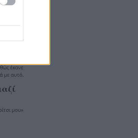
Άντι Μπέρναμ: Η συγκινητική
17:29
εξομολόγηση για τον πατέρα
του που πάσχει από
αν του Μάκη
Αλτσχάιμερ
ια μένα. Το
αθώς έκανε
ά με αυτό.
μαζί
ρίτσι μου»