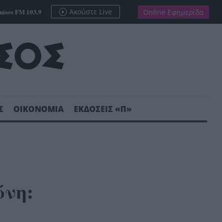
nisos FM 103.9
Ακούστε Live
Online Εφημερίδα
Σ
ΟΙΚΟΝΟΜΙΑ
ΕΚΔΟΣΕΙΣ «Π»
νη: