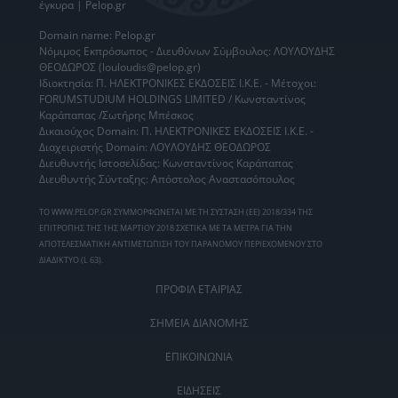
έγκυρα | Pelop.gr
Domain name: Pelop.gr
Νόμιμος Εκπρόσωπος - Διευθύνων Σύμβουλος: ΛΟΥΛΟΥΔΗΣ
ΘΕΟΔΩΡΟΣ (louloudis@pelop.gr)
Ιδιοκτησία: Π. ΗΛΕΚΤΡΟΝΙΚΕΣ ΕΚΔΟΣΕΙΣ Ι.Κ.Ε. - Μέτοχοι:
FORUMSTUDIUM HOLDINGS LIMITED / Κωνσταντίνος
Καράπαπας /Σωτήρης Μπέσκος
Δικαιούχος Domain: Π. ΗΛΕΚΤΡΟΝΙΚΕΣ ΕΚΔΟΣΕΙΣ Ι.Κ.Ε. -
Διαχειριστής Domain: ΛΟΥΛΟΥΔΗΣ ΘΕΟΔΩΡΟΣ
Διευθυντής Ιστοσελίδας: Κωνσταντίνος Καράπαπας
Διευθυντής Σύνταξης: Απόστολος Αναστασόπουλος
ΤΟ WWW.PELOP.GR ΣΥΜΜΟΡΦΩΝΕΤΑΙ ΜΕ ΤΗ ΣΥΣΤΑΣΗ (ΕΕ) 2018/334 ΤΗΣ
ΕΠΙΤΡΟΠΗΣ ΤΗΣ 1ΗΣ ΜΑΡΤΙΟΥ 2018 ΣΧΕΤΙΚΑ ΜΕ ΤΑ ΜΕΤΡΑ ΓΙΑ ΤΗΝ
ΑΠΟΤΕΛΕΣΜΑΤΙΚΗ ΑΝΤΙΜΕΤΩΠΙΣΗ ΤΟΥ ΠΑΡΑΝΟΜΟΥ ΠΕΡΙΕΧΟΜΕΝΟΥ ΣΤΟ
ΔΙΑΔΙΚΤΥΟ (L 63).
ΠΡΟΦΙΛ ΕΤΑΙΡΙΑΣ
ΣΗΜΕΙΑ ΔΙΑΝΟΜΗΣ
ΕΠΙΚΟΙΝΩΝΙΑ
ΕΙΔΗΣΕΙΣ