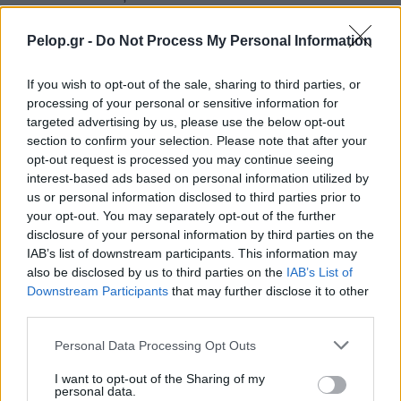
Στην Αθήνα η 46χρονη που κατηγορείται για
23:02
Pelop.gr -
Do Not Process My Personal Information
συμμετοχή στην τραγωδία της Marfin
ΟΛΕΣ ΟΙ ΕΙΔΗΣΕΙΣ
If you wish to opt-out of the sale, sharing to third parties, or
Ο ΠΑΟΚ τα έκανε θάλασσα και τώρα τρέχει
22:56
processing of your personal or sensitive information for
targeted advertising by us, please use the below opt-out
Έρχονται νέα 40άρια, αλλά και ισχυρά μελτέμια
22:48
section to confirm your selection. Please note that after your
το επόμενο τριήμερο
opt-out request is processed you may continue seeing
Η μεγάλη κλήρωση του Τζόκερ
interest-based ads based on personal information utilized by
22:36
us or personal information disclosed to third parties prior to
Η Παναχαϊκή ανακοίνωσε πρωτότυπα και
your opt-out. You may separately opt-out of the further
22:24
disclosure of your personal information by third parties on the
Νικολάου, ΦΩΤΟ
IAB’s list of downstream participants. This information may
«Δεν χάσαμε μόνο ένα σπίτι», η τρομερή ιστορία
also be disclosed by us to third parties on the
IAB’s List of
22:12
οικογένειας από τη Βρετανία που καταστράφηκε
Downstream Participants
that may further disclose it to other
third parties.
στις φωτιές στην Αιγιάλεια
Please note that this website/app uses one or more Google
Personal Data Processing Opt Outs
Καταγγελία ερευνητή του ΑΠΘ: «Χυδαίο
22:00
services and may gather and store information including but
τραμπουκισμό από τους διάφορους
not limited to your visit or usage behaviour. You may click to
I want to opt-out of the Sharing of my
“φιλόζωους”»
personal data.
grant or deny consent to Google and its third-party tags to