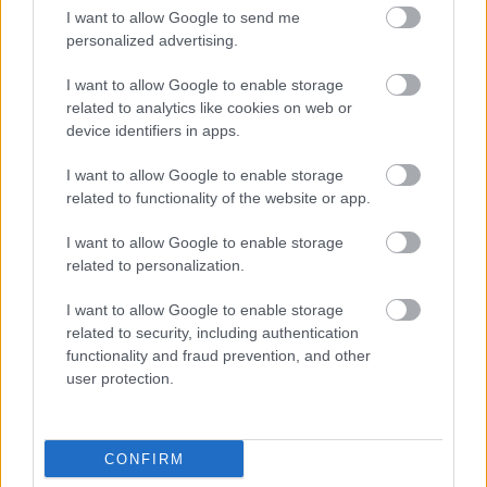
Στιγμές αγωνίας και θρίλερ στο Αίγιο: Οδηγός
20:24
I want to allow Google to send me
λεωφορείου έχασε τις αισθήσεις του και τη ζωή
personalized advertising.
του! ΦΩΤΟ
I want to allow Google to enable storage
Κόκκινα τα 118 κτίρια στις 325 αυτοψίες των
20:12
related to analytics like cookies on web or
πληγεισών περιοχών από τις καταστροφικές
device identifiers in apps.
πυρκαγιές
I want to allow Google to enable storage
Η ανακοίνωση της ΕΑΠ για Βασιλάκο και
related to functionality of the website or app.
20:00
Μαμάση
I want to allow Google to enable storage
Γιατί οδηγήθηκαν στη φυλακή οι οι δύο Ινδοί,
related to personalization.
19:48
που κατηγορούνται για τη δολοφονία του
I want to allow Google to enable storage
58χρονου ψυχολόγου στο Ναύπλιο, ΒΙΝΤΕΟ
related to security, including authentication
functionality and fraud prevention, and other
user protection.
CONFIRM