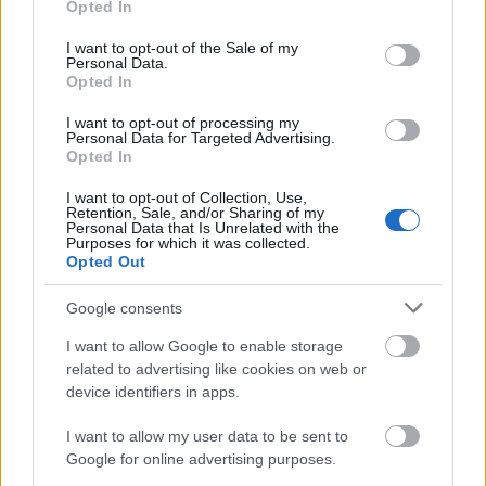
Opted In
use your data for below specified purposes in below Google
«Ένα τέταρτο γινόταν ΚΑΡΠΑ. Δεν βρίσκαμε
21:48
consent section.
I want to opt-out of the Sale of my
σημάδια ζωής», συγκλονίζει ο ναυαγοσώστης
Personal Data.
για τον πνιγμό στα Μάλια
Opted In
Ο καύσωνας λιώνει τους Σλοβάκους, ρεκόρ με
21:36
I want to opt-out of processing my
Personal Data for Targeted Advertising.
42,2 βαθμούς Κελσίου
Opted In
Άρτα: Συνελήφθησαν ο διευθυντής κι ο τεχνικός
21:24
I want to opt-out of Collection, Use,
ασφαλείας του ΔΕΔΔΗΕ
Retention, Sale, and/or Sharing of my
Personal Data that Is Unrelated with the
Purposes for which it was collected.
Τραγικό περιστατικό, τράκαρε με αγριογούρουνο
21:12
Opted Out
στη Β. Εύβοια και έχασε τη ζωή του
Google consents
Αλλάζουν τα πάντα στη Δανία λόγω της
21:00
τεχνικής νοημοσύνης, οι μαθητές θα
I want to allow Google to enable storage
παρουσιάσουν προφορικά τις εργασίες τους
related to advertising like cookies on web or
device identifiers in apps.
Το τελευταίο «αντίο» στην τελετή αποτέφρωσης
20:36
του συντονιστή που σκοτώθηκε μετά τη
I want to allow my user data to be sent to
σύγκρουση ελικοπτέρων στην Ψάθα, ΦΩΤΟ
Google for online advertising purposes.