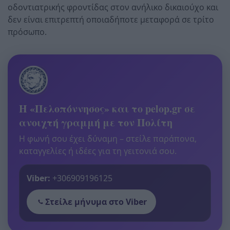
οδοντιατρικής φροντίδας στον ανήλικο δικαιούχο και
δεν είναι επιτρεπτή οποιαδήποτε μεταφορά σε τρίτο
πρόσωπο.
Η «Πελοπόννησος» και το pelop.gr σε
ανοιχτή γραμμή με τον Πολίτη
Η φωνή σου έχει δύναμη – στείλε παράπονα,
καταγγελίες ή ιδέες για τη γειτονιά σου.
Viber:
+306909196125
Στείλε μήνυμα στο Viber