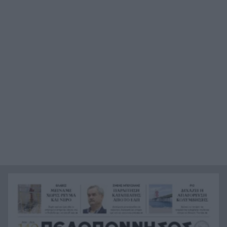
πυρκαγιές σε Τρίκαλα, Ανατολική Αττική και
Πρέβεζα
Οι 5 μαγευτικές παραλίες της Αχαΐας για το
19:35
απόλυτο ηλιοβασίλεμα
e-ΕΦΚΑ: Στις 7 Αυγούστου η καταβολή για το
19:26
Αδειοδωρόσημο Αυγούστου – Ποιους αφορά
Τραγωδία στα Μάλια: Νεκρή 42χρονη
19:18
τουρίστρια μπροστά στα μάτια των παιδιών της
Συνάντηση του ΠΑΣΑΠ με τον Πρύτανη του
19:15
Πανεπιστημίου, τι συμφώνησαν
Υπόθεση Marfin: Στην Αθήνα μεταφέρεται η
19:08
46χρονη – Το παρασκήνιο της έκδοσης από το
Λονδίνο
Αυτή η αεροπορική θα χρεώνει ακόμη και το
19:07
ντουλάπι πάνω από το κάθισμα