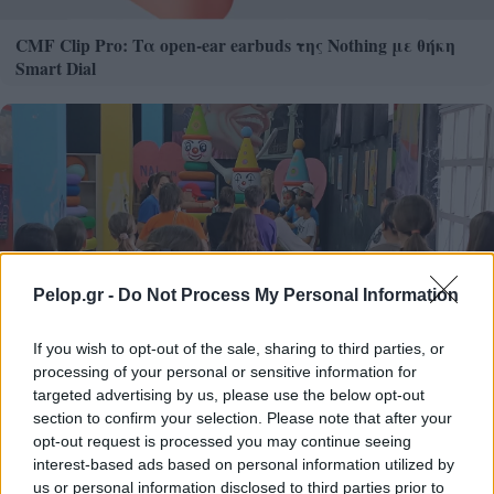
CMF Clip Pro: Τα open-ear earbuds της Nothing με θήκη
Smart Dial
Pelop.gr -
Do Not Process My Personal Information
If you wish to opt-out of the sale, sharing to third parties, or
processing of your personal or sensitive information for
targeted advertising by us, please use the below opt-out
section to confirm your selection. Please note that after your
opt-out request is processed you may continue seeing
interest-based ads based on personal information utilized by
Εκπαιδευτική εκδρομή στο Καρναβαλικό εργαστήρι
us or personal information disclosed to third parties prior to