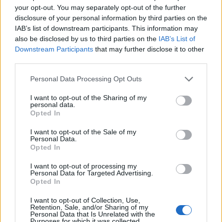
Πατρών από το ΚΔΑΠ Ροιτίκων ΦΩΤΟ
your opt-out. You may separately opt-out of the further
disclosure of your personal information by third parties on the
IAB’s list of downstream participants. This information may
also be disclosed by us to third parties on the
IAB’s List of
Downstream Participants
that may further disclose it to other
third parties.
Please note that this website/app uses one or more Google
Personal Data Processing Opt Outs
services and may gather and store information including but
not limited to your visit or usage behaviour. You may click to
I want to opt-out of the Sharing of my
personal data.
grant or deny consent to Google and its third-party tags to
Opted In
use your data for below specified purposes in below Google
consent section.
I want to opt-out of the Sale of my
Personal Data.
Opted In
I want to opt-out of processing my
Personal Data for Targeted Advertising.
Θηλασμός: Το «θαύμα» των πρώτων 1.000 ημερών – Τι
Opted In
συμβαίνει στον εγκέφαλο του μωρού
I want to opt-out of Collection, Use,
Retention, Sale, and/or Sharing of my
Personal Data that Is Unrelated with the
Purposes for which it was collected.