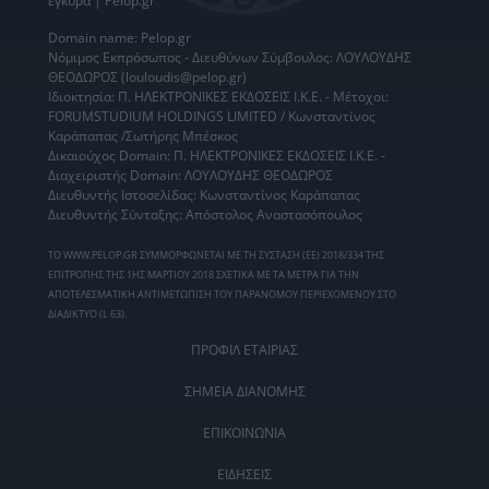
έγκυρα | Pelop.gr
Domain name: Pelop.gr
Νόμιμος Εκπρόσωπος - Διευθύνων Σύμβουλος: ΛΟΥΛΟΥΔΗΣ
ΘΕΟΔΩΡΟΣ (louloudis@pelop.gr)
Ιδιοκτησία: Π. ΗΛΕΚΤΡΟΝΙΚΕΣ ΕΚΔΟΣΕΙΣ Ι.Κ.Ε. - Μέτοχοι:
FORUMSTUDIUM HOLDINGS LIMITED / Κωνσταντίνος
Καράπαπας /Σωτήρης Μπέσκος
Δικαιούχος Domain: Π. ΗΛΕΚΤΡΟΝΙΚΕΣ ΕΚΔΟΣΕΙΣ Ι.Κ.Ε. -
Διαχειριστής Domain: ΛΟΥΛΟΥΔΗΣ ΘΕΟΔΩΡΟΣ
Διευθυντής Ιστοσελίδας: Κωνσταντίνος Καράπαπας
Διευθυντής Σύνταξης: Απόστολος Αναστασόπουλος
ΤΟ WWW.PELOP.GR ΣΥΜΜΟΡΦΩΝΕΤΑΙ ΜΕ ΤΗ ΣΥΣΤΑΣΗ (ΕΕ) 2018/334 ΤΗΣ
ΕΠΙΤΡΟΠΗΣ ΤΗΣ 1ΗΣ ΜΑΡΤΙΟΥ 2018 ΣΧΕΤΙΚΑ ΜΕ ΤΑ ΜΕΤΡΑ ΓΙΑ ΤΗΝ
ΑΠΟΤΕΛΕΣΜΑΤΙΚΗ ΑΝΤΙΜΕΤΩΠΙΣΗ ΤΟΥ ΠΑΡΑΝΟΜΟΥ ΠΕΡΙΕΧΟΜΕΝΟΥ ΣΤΟ
ΔΙΑΔΙΚΤΥΟ (L 63).
ΠΡΟΦΙΛ ΕΤΑΙΡΙΑΣ
ΣΗΜΕΙΑ ΔΙΑΝΟΜΗΣ
ΕΠΙΚΟΙΝΩΝΙΑ
ΕΙΔΗΣΕΙΣ