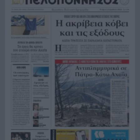
Αεροπλανικό τροχαίο, «απογείωση» αυτοκινήτου
18:58
και «προσγείωση» σε παρκαρισμένο ΙΧ
«Τον γάζωσαν με καλάσνικοφ – Τη γλίτωσε παρά
18:51
τρίχα»: Η ιστορία του Νίνο και η ατάκα Ψινάκη
που έκανε «κίτρινη» την Κορομηλά
Επικύρωση συμφωνίας με υπογραφές για την
18:48
ηλεκτρική διασύνδεση Ελλάδας-Κύπρου
Τι συμβαίνει στη Σελήνη; Τμήμα πυραύλου της
18:43
SpaceX έπεσε στην επιφάνειά της – Άνοιξε νέος
κρατήρας
Με Σπανούλη και Μπάρλο η Εθνική Παίδων στο
18:36
Ευρωπαϊκό πρωτάθλημα